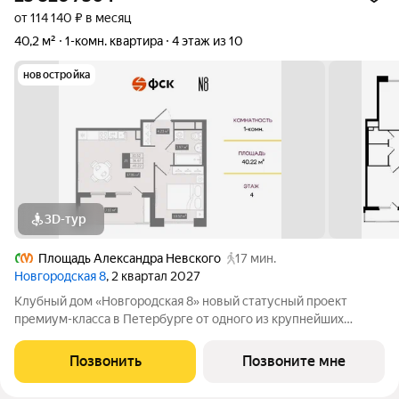
от 114 140 ₽ в месяц
40,2 м²
1-комн. квартира
4 этаж из 10
новостройка
3D-тур
Площадь Александра Невского
17 мин.
Новгородская 8
, 2 квартал 2027
Клубный дом «Новгородская 8» новый статусный проект
премиум-класса в Петербурге от одного из крупнейших
федеральных девелоперов ГК ФСК. Дом расположен на тихой
Новгородской улице в районе со сложившейся
Позвонить
Позвоните мне
инфраструктурой, в непосредственной близости