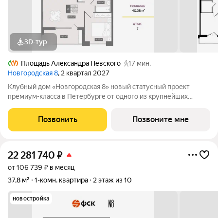
3D-тур
Площадь Александра Невского
17 мин.
Новгородская 8
, 2 квартал 2027
Клубный дом «Новгородская 8» новый статусный проект
премиум-класса в Петербурге от одного из крупнейших
федеральных девелоперов ГК ФСК. Дом расположен на тихой
Новгородской улице в районе со сложившейся
Позвонить
Позвоните мне
инфраструктурой, в непосредственной близости
22 281 740
₽
от 106 739 ₽ в месяц
37,8 м²
1-комн. квартира
2 этаж из 10
новостройка