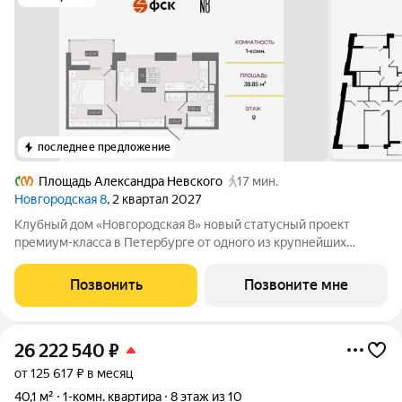
последнее предложение
Площадь Александра Невского
17 мин.
Новгородская 8
, 2 квартал 2027
Клубный дом «Новгородская 8» новый статусный проект
премиум-класса в Петербурге от одного из крупнейших
федеральных девелоперов ГК ФСК. Дом расположен на тихой
Новгородской улице в районе со сложившейся
Позвонить
Позвоните мне
инфраструктурой, в непосредственной близости
26 222 540
₽
от 125 617 ₽ в месяц
40,1 м²
1-комн. квартира
8 этаж из 10