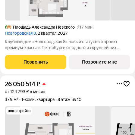
Площадь Александра Невского
17 мин.
Новгородская 8
, 2 квартал 2027
Клубный дом «Новгородская 8» новый статусный проект
премиум-класса в Петербурге от одного из крупнейших
федеральных девелоперов ГК ФСК. Дом расположен на тихой
Новгородской улице в районе со сложившейся
Позвонить
Позвоните мне
инфраструктурой, в непосредственной близости
26 050 514
₽
от 124 793 ₽ в месяц
37,9 м²
1-комн. квартира
8 этаж из 10
новостройка