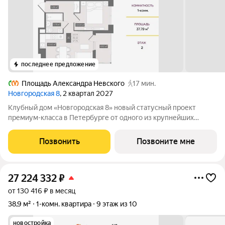
последнее предложение
Площадь Александра Невского
17 мин.
Новгородская 8
, 2 квартал 2027
Клубный дом «Новгородская 8» новый статусный проект
премиум-класса в Петербурге от одного из крупнейших
федеральных девелоперов ГК ФСК. Дом расположен на тихой
Новгородской улице в районе со сложившейся
Позвонить
Позвоните мне
инфраструктурой, в непосредственной близости
27 224 332
₽
от 130 416 ₽ в месяц
38,9 м²
1-комн. квартира
9 этаж из 10
новостройка