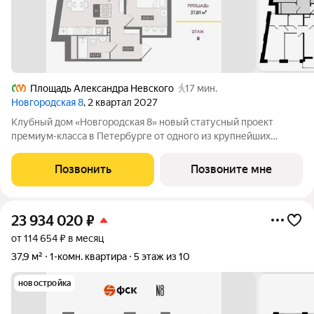
Площадь Александра Невского
17 мин.
Новгородская 8
, 2 квартал 2027
Клубный дом «Новгородская 8» новый статусный проект
премиум-класса в Петербурге от одного из крупнейших
федеральных девелоперов ГК ФСК. Дом расположен на тихой
Новгородской улице в районе со сложившейся
Позвонить
Позвоните мне
инфраструктурой, в непосредственной близости
23 934 020
₽
от 114 654 ₽ в месяц
37,9 м²
1-комн. квартира
5 этаж из 10
новостройка