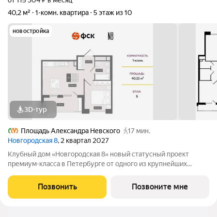
от 115 304 ₽ в месяц
40,2 м²
1-комн. квартира
5 этаж из 10
новостройка
3D-тур
Площадь Александра Невского
17 мин.
Новгородская 8
, 2 квартал 2027
Клубный дом «Новгородская 8» новый статусный проект
премиум-класса в Петербурге от одного из крупнейших
федеральных девелоперов ГК ФСК. Дом расположен на тихой
Новгородской улице в районе со сложившейся
Позвонить
Позвоните мне
инфраструктурой, в непосредственной близости