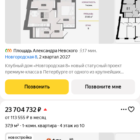
Площадь Александра Невского
17 мин.
Новгородская 8
, 2 квартал 2027
Клубный дом «Новгородская 8» новый статусный проект
премиум-класса в Петербурге от одного из крупнейших
федеральных девелоперов ГК ФСК. Дом расположен на тихой
Новгородской улице в районе со сложившейся
Позвонить
Позвоните мне
инфраструктурой, в непосредственной близости
23 704 732
₽
от 113 555 ₽ в месяц
37,9 м²
1-комн. квартира
4 этаж из 10
новостройка