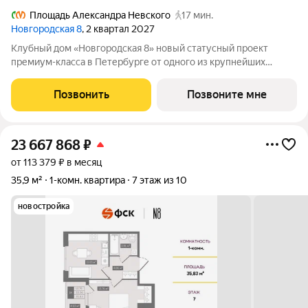
Площадь Александра Невского
17 мин.
Новгородская 8
, 2 квартал 2027
Клубный дом «Новгородская 8» новый статусный проект
премиум-класса в Петербурге от одного из крупнейших
федеральных девелоперов ГК ФСК. Дом расположен на тихой
Новгородской улице в районе со сложившейся
Позвонить
Позвоните мне
инфраструктурой, в непосредственной близости
23 667 868
₽
от 113 379 ₽ в месяц
35,9 м²
1-комн. квартира
7 этаж из 10
новостройка