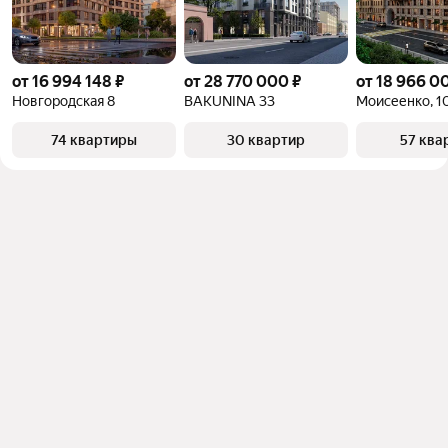
от 16 994 148 ₽
от 28 770 000 ₽
от 18 966 0
Новгородская 8
BAKUNINA 33
Моисеенко, 1
74 квартиры
30 квартир
57 ква