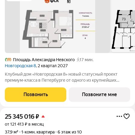
Площадь Александра Невского
17 мин.
Новгородская 8
, 2 квартал 2027
Клубный дом «Новгородская 8» новый статусный проект
премиум-класса в Петербурге от одного из крупнейших
федеральных девелоперов ГК ФСК. Дом расположен на тихой
Новгородской улице в районе со сложившейся
Позвонить
Позвоните мне
инфраструктурой, в непосредственной близости
25 345 016
₽
от 121 413 ₽ в месяц
37,9 м²
1-комн. квартира
6 этаж из 10