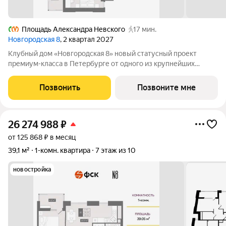
Площадь Александра Невского
17 мин.
Новгородская 8
, 2 квартал 2027
Клубный дом «Новгородская 8» новый статусный проект
премиум-класса в Петербурге от одного из крупнейших
федеральных девелоперов ГК ФСК. Дом расположен на тихой
Новгородской улице в районе со сложившейся
Позвонить
Позвоните мне
инфраструктурой, в непосредственной близости
26 274 988
₽
от 125 868 ₽ в месяц
39,1 м²
1-комн. квартира
7 этаж из 10
новостройка