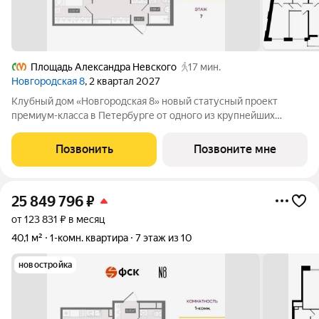
Площадь Александра Невского
17 мин.
Новгородская 8
, 2 квартал 2027
Клубный дом «Новгородская 8» новый статусный проект
премиум-класса в Петербурге от одного из крупнейших
федеральных девелоперов ГК ФСК. Дом расположен на тихой
Новгородской улице в районе со сложившейся
Позвонить
Позвоните мне
инфраструктурой, в непосредственной близости
25 849 796
₽
от 123 831 ₽ в месяц
40,1 м²
1-комн. квартира
7 этаж из 10
новостройка