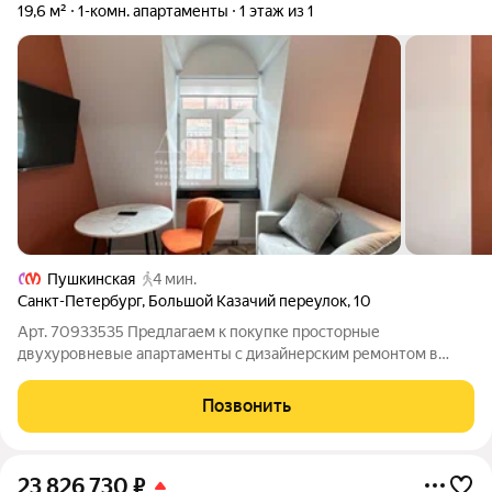
19,6 м²
1-комн. апартаменты
1 этаж из 1
Пушкинская
4 мин.
Санкт-Петербург
,
Большой Казачий переулок
,
10
Арт. 70933535 Предлагаем к покупке просторные
двухуровневые апартаменты с дизайнерским ремонтом в
Историческом Центре Санкт-Петербурга в пешей
доступности от метро Пушкинская (5 минут). В доме выполнен
Позвонить
капитальный ремонт группой компаний Реновация.
23 826 730
₽