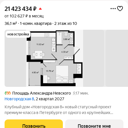
21 423 434
₽
от 102 627 ₽ в месяц
36,1 м²
1-комн. квартира
2 этаж из 10
новостройка
Площадь Александра Невского
17 мин.
Новгородская 8
, 2 квартал 2027
Клубный дом «Новгородская 8» новый статусный проект
премиум-класса в Петербурге от одного из крупнейших
федеральных девелоперов ГК ФСК. Дом расположен на тихой
Новгородской улице в районе со сложившейся
Позвонить
Позвоните мне