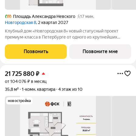
Площадь Александра Невского
17 мин.
Новгородская 8
, 2 квартал 2027
Клубный дом «Новгородская 8» новый статусный проект
премиум-класса в Петербурге от одного из крупнейших
федеральных девелоперов ГК ФСК. Дом расположен на тихой
Новгородской улице в районе со сложившейся
Позвонить
Позвоните мне
инфраструктурой, в непосредственной близости
21 725 880
₽
от 104 076 ₽ в месяц
35,8 м²
1-комн. квартира
4 этаж из 10
новостройка