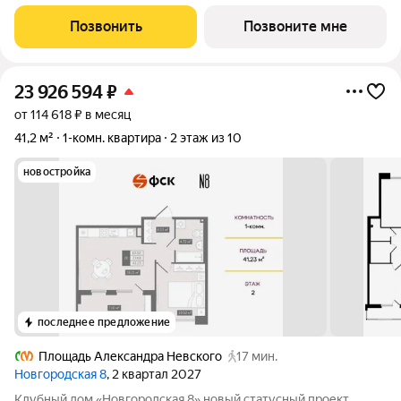
федеральных девелоперов ГК ФСК. Дом расположен на тихой
Новгородской улице в районе со сложившейся
Позвонить
Позвоните мне
инфраструктурой, в непосредственной близости
23 926 594
₽
от 114 618 ₽ в месяц
41,2 м²
1-комн. квартира
2 этаж из 10
новостройка
последнее предложение
Площадь Александра Невского
17 мин.
Новгородская 8
, 2 квартал 2027
Клубный дом «Новгородская 8» новый статусный проект