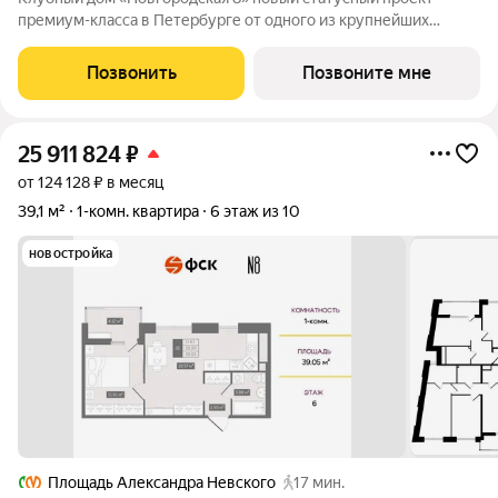
премиум-класса в Петербурге от одного из крупнейших
федеральных девелоперов ГК ФСК. Дом расположен на тихой
Новгородской улице в районе со сложившейся
Позвонить
Позвоните мне
инфраструктурой, в непосредственной близости
25 911 824
₽
от 124 128 ₽ в месяц
39,1 м²
1-комн. квартира
6 этаж из 10
новостройка
Площадь Александра Невского
17 мин.