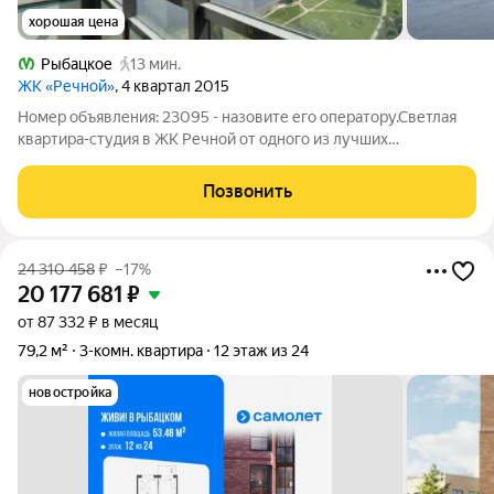
хорошая цена
Рыбацкое
13 мин.
ЖК «Речной»
, 4 квартал 2015
Номер объявления: 23095 - назовите его оператору.Светлая
квартира-студия в ЖК Речной от одного из лучших
застройщиков Эталон ЛенСпецСМУ, с панорамным видом на
реку Нева и парк Рыбачья Слобода. Квартира приобреталась у
Позвонить
застройщика, без отделки.
24 310 458
₽
–17%
20 177 681
₽
от 87 332 ₽ в месяц
79,2 м²
3-комн. квартира
12 этаж из 24
новостройка