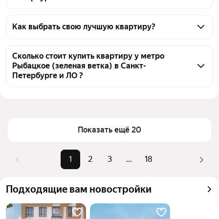
На Яндекс Недвижимости в продаже у метро 
Рыбацкое (зеленая ветка) в Санкт-Петербурге и ЛО 
Как выбрать свою лучшую квартиру?
358 квартир, из них 18 объявлений от 
Чтобы купить квартиру с отделкой у метро 
собственников, 193 объявления от агентств, 147 
Рыбацкое (зеленая ветка), воспользуйтесь 
Сколько стоит купить квартиру у метро
объявлений от застройщиков
Рыбацкое (зеленая ветка) в Санкт-
тепловой картой для оценки инфраструктуры и 
Петербурге и ЛО ?
транспортной доступности в выбранном районе у 
метро Рыбацкое (зеленая ветка) в Санкт-
Цена за 
46 429 — 339 024 ₽
Петербурге и ЛО
квадратный 
метр
Для легкого выбора подходящей квартиры в 
Показать ещё 20
верхней части страницы есть самые частые 
Площадь
19 — 180 м²
комбинации фильтров, например «1-комнатные» 
Самые 
«1-комнатные», «2-комнатные», 
или «2-комнатные»
1
2
3
...
18
популярные 
«3-комнатные»
Помимо удобной сортировки по цене продажи вы 
запросы
можете отсортировать результаты по стоимости 
Самый дорогой 
32 млн ₽
Подходящие вам новостройки
квадратного метра или площади
объект