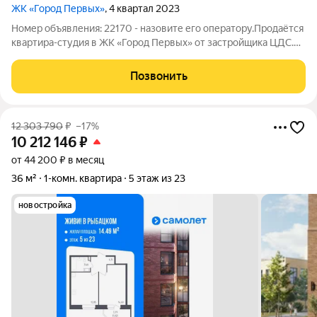
ЖК «Город Первых»
, 4 квартал 2023
Номер объявления: 22170 - назовите его оператору.Продаётся
квартира-студия в ЖК «Город Первых» от застройщика ЦДС.
Ключи сразу после сделки, можно быстро заехать или начать
сдавать. Квартира с удачной планировкой, пространство
Позвонить
удобно зонируется. Есть
12 303 790
₽
–17%
10 212 146
₽
от 44 200 ₽ в месяц
36 м²
1-комн. квартира
5 этаж из 23
новостройка