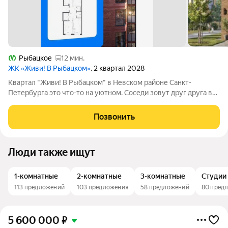
Рыбацкое
12 мин.
ЖК «Живи! В Рыбацком»
, 2 квартал 2028
Квартал "Живи! В Рыбацком" в Невском районе Санкт-
Петербурга это что-то на уютном. Соседи зовут друг друга в
гости и любуются розовыми закатами, а дети вместе играют на
цветущих аллеях во дворе. Но всего 20 минут пешком и вы у
Позвонить
метро "Рыбацкое",
Люди также ищут
1-комнатные
2-комнатные
3-комнатные
Студии
113 предложений
103 предложения
58 предложений
80 пред
5 600 000
₽