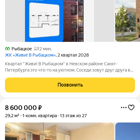
Рыбацкое
12 мин.
ЖК «Живи! В Рыбацком»
, 2 квартал 2028
Квартал "Живи! В Рыбацком" в Невском районе Санкт-
Петербурга это что-то на уютном. Соседи зовут друг друга в
гости и любуются розовыми закатами, а дети вместе играют на
цветущих аллеях во дворе. Но всего 20 минут пешком и вы у
Позвонить
метро "Рыбацкое",
8 600 000
₽
29,2 м²
1-комн. квартира
13 этаж из 27