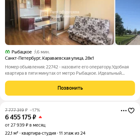
Рыбацкое
6 мин.
Санкт-Петербург
,
Караваевская улица
,
28к1
Номер объявления: 22742 - назовите его оператору.Удобная
квартира в пяти минутах от метро Рыбацкое. Идеальный
вариант для семейной пары, в качестве первого жилья и для
инвестиций. Большую студию переделали в комфортную
Позвонить
квартиру, где может
7 777 319
₽
–17%
6 455 175
₽
от 27 939 ₽ в месяц
22,1 м²
квартира-студия
11 этаж из 24