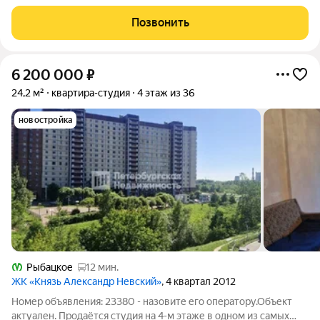
гости и любуются розовыми закатами, а дети вместе играют на
цветущих аллеях во дворе. Но всего 20 минут пешком и вы у
Позвонить
метро "Рыбацкое",
6 200 000
₽
24,2 м²
квартира-студия
4 этаж из 36
новостройка
Рыбацкое
12 мин.
ЖК «Князь Александр Невский»
, 4 квартал 2012
Номер объявления: 23380 - назовите его оператору.Объект
актуален. Продаётся студия на 4-м этаже в одном из самых