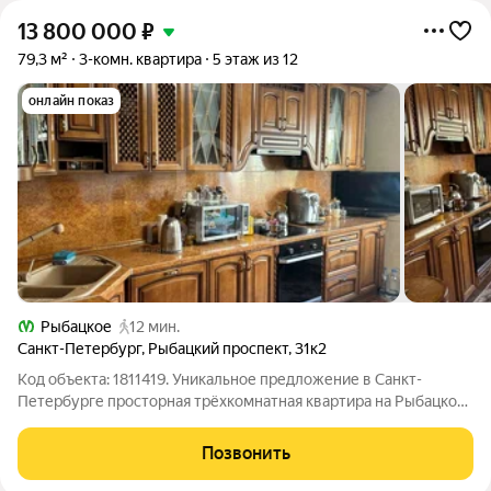
13 800 000
₽
79,3 м²
3-комн. квартира
5 этаж из 12
онлайн показ
Рыбацкое
12 мин.
Санкт-Петербург
,
Рыбацкий проспект
,
31к2
Код объекта: 1811419. Уникальное предложение в Санкт-
Петербурге просторная трёхкомнатная квартира на Рыбацком
проспекте, 31 корпус 2. Квартира расположена на пятом этаже
и отличается евроремонтом высокого качества, который
Позвонить
позволяет сразу заселиться