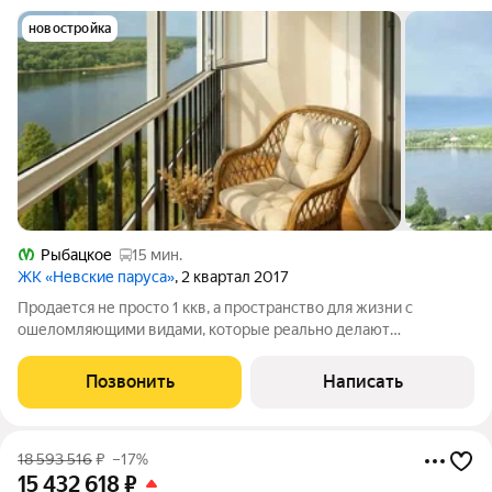
новостройка
Рыбацкое
15 мин.
ЖК «Невские паруса»
, 2 квартал 2017
Продается не просто 1 ккв, а пространство для жизни с
ошеломляющими видами, которые реально делают
счастливыми! В прямой продаже видовая 1 к.кв в ЖК Невские
паруса! Утром парк дышит свежестью, вечером Нева
Позвонить
Написать
переливается огнями! ХАРАКТЕРИСТИКА
18 593 516
₽
–17%
15 432 618
₽