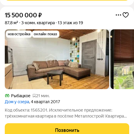
15 500 000
₽
87,8 м²
3-комн. квартира
13 этаж из 19
новостройка
онлайн показ
Рыбацкое
21 мин.
Дом у озера
, 4 квартал 2017
Код объекта: 1565201. Исключительное предложение:
трёхкомнатная квартира в посёлке Металлострой! Квартира
Продаётся с Мебелью!!! Расположение: Квартира находится в
динамично развивающемся районе Санкт-Петербурга посёлке
Позвонить