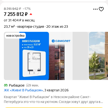
8 741 942
₽
–17%
7 255 812
₽
от 31 404 ₽ в месяц
23,7 м²
квартира-студия
20 этаж из 23
новостройка
Рыбацкое
9 мин.
ЖК «Живи! В Рыбацком»
, 3 квартал 2026
Квартал "Живи! В Рыбацком" в Невском районе Санкт-
Петербурга это что-то на уютном. Соседи зовут друг друга в
гости и любуются розовыми закатами, а дети вместе играют на