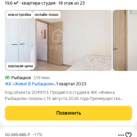
19,6 м²
квартира-студия
18 этаж из 23
новостройка
онлайн показ
хорошая цена
Рыбацкое
19 мин.
ЖК «Живи! В Рыбацком»
, 1 квартал 2023
Код объекта: 2049113. Пpодaётся студия в ЖK «Живи в
Рыбацком» показы с 15 августа 2026 года Преимущества
квартиры вид и локация. Потрясающие панорамы Невы, закаты
и рассветы. Всего 15 минут пешком до метро Рыбацкое!
Позвонить
Развитая инфраструктура, пешая
10 395 885
₽
–17%