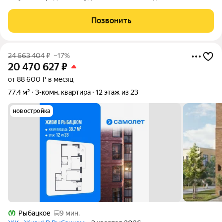
высоких жилых комплексов Санкт-Петербурга ЖК «Князь
Александр Невский». В шаговой доступности станции метро:
Позвонить
«Рыбацкое» и «Пролетарская»
24 663 404
₽
–17%
20 470 627
₽
от 88 600 ₽ в месяц
77,4 м²
3-комн. квартира
12 этаж из 23
новостройка
Рыбацкое
9 мин.