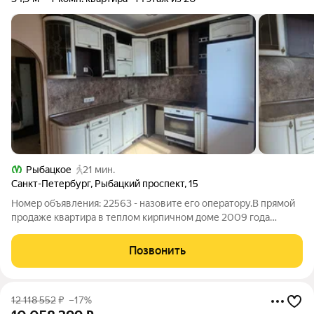
Рыбацкое
21 мин.
Санкт-Петербург
,
Рыбацкий проспект
,
15
Номер объявления: 22563 - назовите его оператору.В прямой
продаже квартира в теплом кирпичном доме 2009 года
постройки. 14 этаж, боковой вид на Неву и яхт клуб. В парадной
- 2 грузовых и 1 пассажирский лифт, свое ТСЖ, диспетчерская
Позвонить
на 1 этаже, всегда
12 118 552
₽
–17%