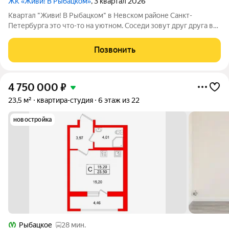
ЖК «Живи! В Рыбацком»
, 3 квартал 2026
Квартал "Живи! В Рыбацком" в Невском районе Санкт-
Петербурга это что-то на уютном. Соседи зовут друг друга в
гости и любуются розовыми закатами, а дети вместе играют на
цветущих аллеях во дворе. Но всего 20 минут пешком и вы у
Позвонить
метро "Рыбацкое",
4 750 000
₽
23,5 м²
квартира-студия
6 этаж из 22
новостройка
Рыбацкое
28 мин.