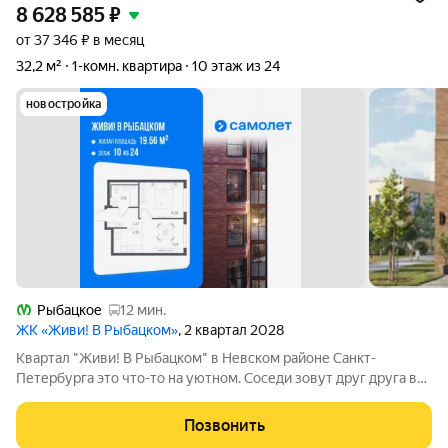
8 628 585
₽
от 37 346 ₽ в месяц
32,2 м²
1-комн. квартира
10 этаж из 24
новостройка
Рыбацкое
12 мин.
ЖК «Живи! В Рыбацком»
, 2 квартал 2028
Квартал "Живи! В Рыбацком" в Невском районе Санкт-
Петербурга это что-то на уютном. Соседи зовут друг друга в
гости и любуются розовыми закатами, а дети вместе играют на
цветущих аллеях во дворе. Но всего 20 минут пешком и вы у
Позвонить
метро "Рыбацкое",