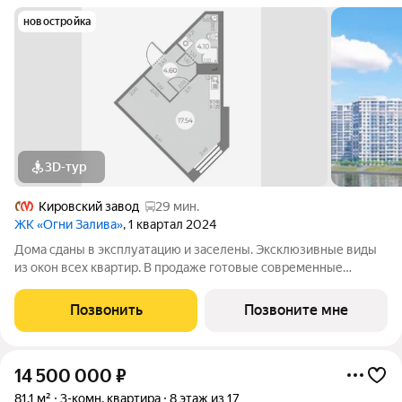
новостройка
3D-тур
Кировский завод
29 мин.
ЖК «Огни Залива»
, 1 квартал 2024
Дома сданы в эксплуатацию и заселены. Эксклюзивные виды
из окон всех квартир. В продаже готовые современные
квартиры в III очереди обжитого жилого комплекса «Огни
Залива» по адресу: ул. Маршала Захарова, дом 8, стр.1 и дом 10,
Позвонить
Позвоните мне
стр. 1. 3-5 квартир на
14 500 000
₽
81,1 м²
3-комн. квартира
8 этаж из 17