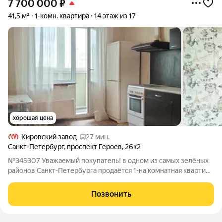
7 700 000
₽
41,5 м²
1-комн. квартира
14 этаж из 17
хорошая цена
Кировский завод
27 мин.
Санкт-Петербург
,
проспект Героев
,
26к2
№345307 Уважаемый покупатель! в одном из самых зелёных
районов Санкт-Петербурга продаётся 1-на комнатная квартира
с большой 12 метровой кухней, комнатой 16,5 метров,
просторной прихожей и большой лоджией с выходом из кухни
Позвонить
и комнаты. Окна квартиры