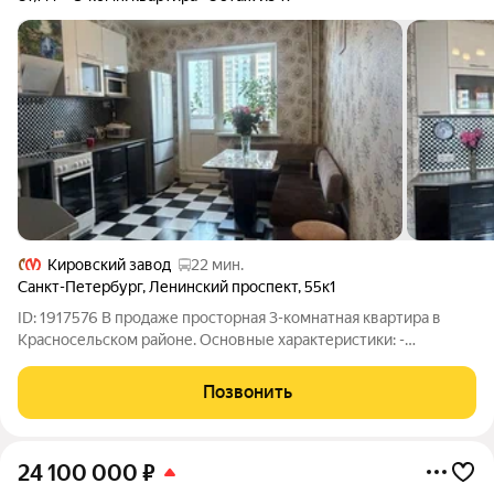
Кировский завод
22 мин.
Санкт-Петербург
,
Ленинский проспект
,
55к1
ID: 1917576 В продаже просторная 3-комнатная квартира в
Красносельском районе. Основные характеристики: -
современный монолит - комфортное планировочное решение
- изолированные комнаты правильной формы Преимущества: -
Позвонить
просторная кухня-гостиная -13.5
24 100 000
₽