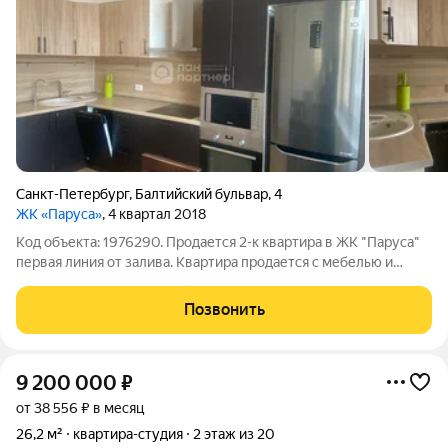
Санкт-Петербург
,
Балтийский бульвар
,
4
ЖК «Паруса»
, 4 квартал 2018
Код объекта: 1976290. Продается 2-к квартира в ЖК "Паруса"
первая линия от залива. Квартира продается с мебелью и
техникой, окна во двор при знойном лете в данной локации это
бонус, солнце в первой половине дня. В каждой парадной
Позвонить
приличная входная
9 200 000
₽
от 38 556 ₽ в месяц
26,2 м²
квартира-студия
2 этаж из 20