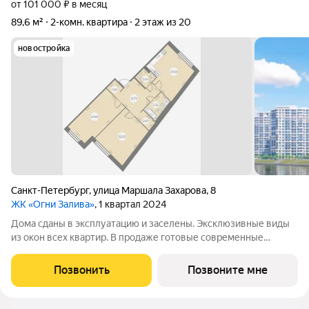
от 101 000 ₽ в месяц
89,6 м²
2-комн. квартира
2 этаж из 20
новостройка
Санкт-Петербург
,
улица Маршала Захарова
,
8
ЖК «Огни Залива»
, 1 квартал 2024
Дома сданы в эксплуатацию и заселены. Эксклюзивные виды
из окон всех квартир. В продаже готовые современные
квартиры в III очереди обжитого жилого комплекса «Огни
Залива» по адресу: ул. Маршала Захарова, дом 8, стр.1 и дом 10,
Позвонить
Позвоните мне
стр. 1. 3-5 квартир на