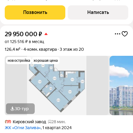
81 м, идеально подходящая для большой семьи. Преимущества
квартиры: Общая площадь 81 м. Удобная двухсторонняя
Позвонить
Написать
планировка много
29 950 000
₽
от 125 516 ₽ в месяц
126,4 м²
4-комн. квартира
3 этаж из 20
новостройка
хорошая цена
3D-тур
Кировский завод
28 мин.
ЖК «Огни Залива»
, 1 квартал 2024