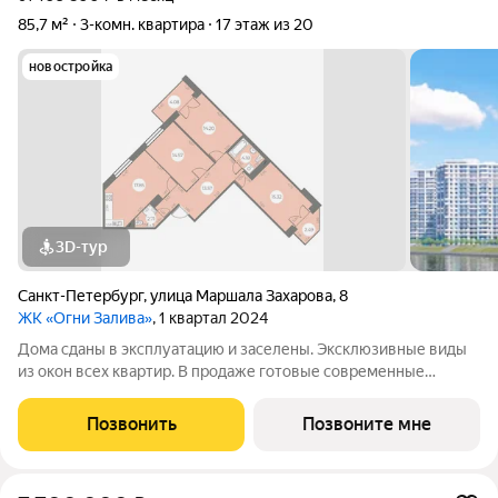
85,7 м²
3-комн. квартира
17 этаж из 20
новостройка
3D-тур
Санкт-Петербург
,
улица Маршала Захарова
,
8
ЖК «Огни Залива»
, 1 квартал 2024
Дома сданы в эксплуатацию и заселены. Эксклюзивные виды
из окон всех квартир. В продаже готовые современные
квартиры в III очереди обжитого жилого комплекса «Огни
Залива» по адресу: ул. Маршала Захарова, дом 8, стр.1 и дом 10,
Позвонить
Позвоните мне
стр. 1. 3-5 квартир на