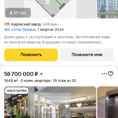
3D-тур
Кировский завод
28 мин.
ЖК «Огни Залива»
, 1 квартал 2024
Дома сданы в эксплуатацию и заселены. Эксклюзивные виды
из окон всех квартир. В продаже готовые современные
квартиры в III очереди обжитого жилого комплекса «Огни
Залива» по адресу: ул. Маршала Захарова, дом 8, стр.1 и дом 10,
Позвонить
Позвоните мне
стр. 1. 3-5 квартир на
56 700 000
₽
164,9 м²
5-комн. квартира
19 этаж из 20
новостройка