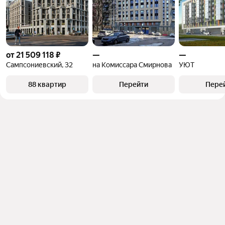
от 21 509 118 ₽
—
—
Сампсониевский, 32
на Комиссара Смирнова
УЮТ
88 квартир
Перейти
Пере