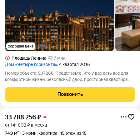
хорошая цена
Площадь Ленина
17 мин.
Дом «Четыре горизонта»
, 4 квартал 2016
Номер объекта: 537268. Представьте, что у вас есть всё для
комфортной жизни: безопасный двор, просторная квартира,
набережная Невы и Невский сад для прогулок рядом с домом!
Здесь жизнь складывается легко: утром кофе на кухне-
Позвонить
гостиной с видом во
33 788 256
₽
от 141 602 ₽ в месяц
74,9 м²
3-комн. квартира
15 этаж из 15