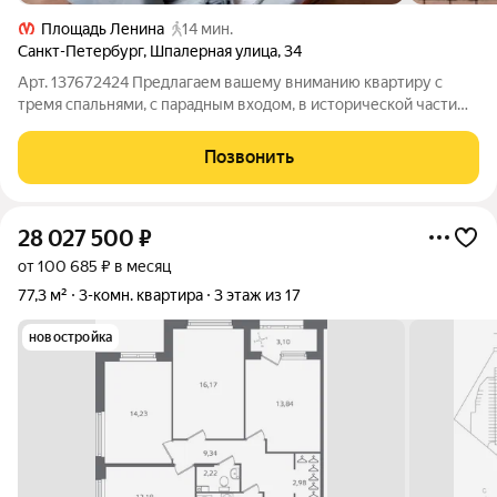
Площадь Ленина
14 мин.
Санкт-Петербург
,
Шпалерная улица
,
34
Арт. 137672424 Предлагаем вашему вниманию квартиру с
тремя спальнями, с парадным входом, в исторической части
Санкт Петербурга. Эта просторная и светлая квартира
расположена на 3 этаже дома с лифтом, что обеспечивает
Позвонить
комфорт и удобство проживания.
28 027 500
₽
от 100 685 ₽ в месяц
77,3 м²
3-комн. квартира
3 этаж из 17
новостройка