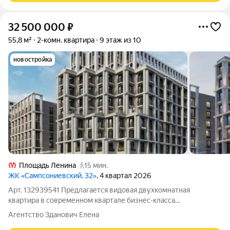
32 500 000
₽
55,8 м²
2-комн. квартира
9 этаж из 10
новостройка
Площадь Ленина
15 мин.
ЖК «Сампсониевский, 32»
, 4 квартал 2026
Арт. 132939541 Предлагается видовая двухкомнатная
квартира в современном квартале бизнес-класса
«Сампсониевский, 32», расположенном в Выборгском районе,
Агентство Зданович Елена
в непосредственной близости от набережной Большой Невки