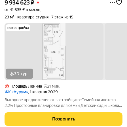
9 934 623
₽
от 41 635 ₽ в месяц
23 м²
квартира-студия
7 этаж из 15
новостройка
3D-тур
Площадь Ленина
21 мин.
ЖК «Аурум»
, 1 квартал 2029
Выгодное предложение от застройщика: Семейная ипотека
2.2% Просторные планировки для семьи Детский сад и школа
15 минут от метро «Лесная» Двор-парк с беговым маршрутом
Подземный паркинг со спуском на лифте Дизайнерские лобби
Позвонить
с арт-объектом