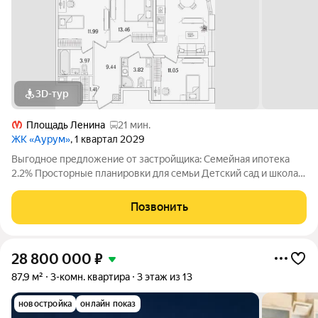
3D-тур
Площадь Ленина
21 мин.
ЖК «Аурум»
, 1 квартал 2029
Выгодное предложение от застройщика: Семейная ипотека
2.2% Просторные планировки для семьи Детский сад и школа
15 минут от метро «Лесная» Двор-парк с беговым маршрутом
Подземный паркинг со спуском на лифте Дизайнерские лобби
Позвонить
с арт-объектом
28 800 000
₽
87,9 м²
3-комн. квартира
3 этаж из 13
новостройка
онлайн показ