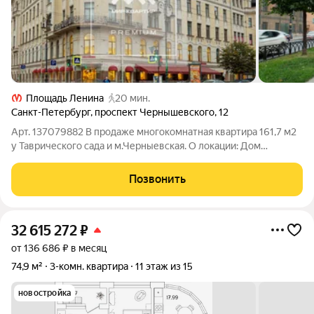
Площадь Ленина
20 мин.
Санкт-Петербург
,
проспект Чернышевского
,
12
Арт. 137079882 В продаже многокомнатная квартира 161,7 м2
у Таврического сада и м.Черныевская. О локации: Дом
находится на пересечении проспекта Чернышевского и
ул.Чайковского. Рядом Воскресенская набережная Невы.
Позвонить
Таврический сад и метро
32 615 272
₽
от 136 686 ₽ в месяц
74,9 м²
3-комн. квартира
11 этаж из 15
новостройка