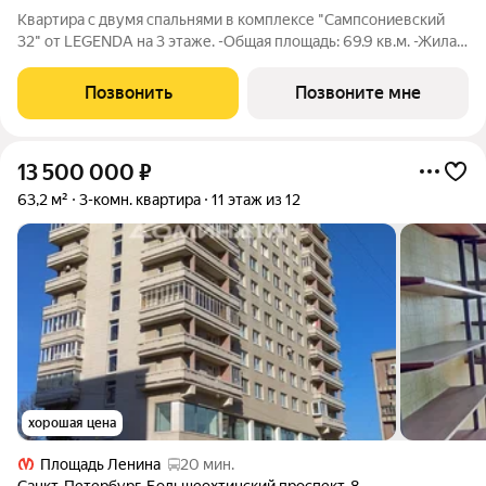
Квартира с двумя спальнями в комплексе "Сампсониевский
32" от LEGENDA на 3 этаже. -Общая площадь: 69.9 кв.м. -Жилая:
22.99 кв.м. -Площадь просторной кухни-столовой: 22.1 кв.м.
-Высота потолков 2.7 м. Квартира - распашонка, без проходных
Позвонить
Позвоните мне
комнат, окна
13 500 000
₽
63,2 м²
3-комн. квартира
11 этаж из 12
хорошая цена
Площадь Ленина
20 мин.