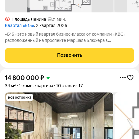
Площадь Ленина
21 мин.
Квартал «Б15»
, 2 квартал 2026
«Б15» это новый квартал бизнес-класса от компании «КВС»,
расположенный на проспекте Маршала Блюхера в
Калининском районе. Уникальная локация сочетает в себе
близость к динамичному центру Петербурга и
Позвонить
умиротворенным парковым зонам Калининского
14 800 000
₽
34 м²
1-комн. квартира
10 этаж из 17
новостройка