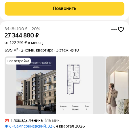
панорамы и легендарного военного крейсера «Аврора»
атмосфера жизни в доме по улице Оренбургской, 2 поистине
Позвонить
вдохновляет. Сейчас в ЖК «Аврора»
34 181 100
₽
–20%
27 344 880
₽
от 122 791 ₽ в месяц
69,9 м²
2-комн. квартира
3 этаж из 10
новостройка
Площадь Ленина
15 мин.
ЖК «Сампсониевский, 32»
, 4 квартал 2026