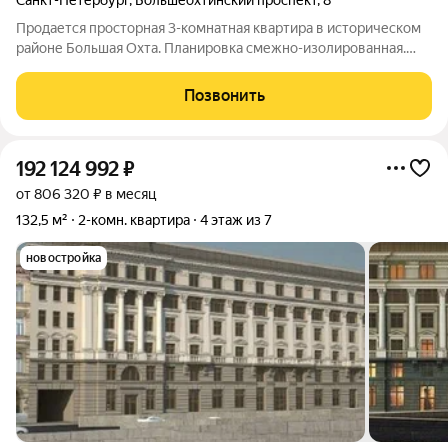
Санкт-Петербург
,
Большеохтинский проспект
,
8
Продается просторная 3-комнатная квартира в историческом
районе Большая Охта. Планировка смежно-изолированная.
Кухня просторная с балконом. Есть место под гардеробную.
Сан/узел изолированный. Квартира требует ремонта.
Позвонить
Установлены стеклопакеты. Дом
192 124 992
₽
от 806 320 ₽ в месяц
132,5 м²
2-комн. квартира
4 этаж из 7
новостройка