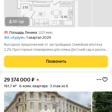
3D-тур
Площадь Ленина
21 мин.
ЖК «Аурум»
, 1 квартал 2029
Выгодное предложение от застройщика: Семейная ипотека
2.2% Просторные планировки для семьи Детский сад и школа
15 минут от метро «Лесная» Двор-парк с беговым маршрутом
Подземный паркинг со спуском на лифте Дизайнерские лобби
Позвонить
с арт-объектом
29 374 000
₽
161,7 м²
6-комн. квартира
3 этаж из 6