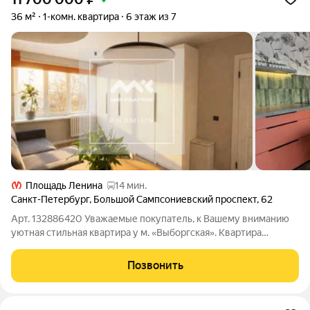
36 м²
1-комн. квартира
6 этаж из 7
Площадь Ленина
14 мин.
Санкт-Петербург
,
Большой Сампсониевский проспект
,
62
Арт. 132886420 Уважаемые покупатель, к Вашему вниманию
уютная стильная квартира у м. «Выборгская». Квартира
расположена в кирпичном доме 1975 года постройки.
Закрытый двор с парковкой под шлагбаумом, на этаже есть
Позвонить
кладовая. В квартире сделан