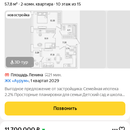
57,8 м²
2-комн. квартира
10 этаж из 15
новостройка
3D-тур
Площадь Ленина
21 мин.
ЖК «Аурум»
, 1 квартал 2029
Выгодное предложение от застройщика: Семейная ипотека
2.2% Просторные планировки для семьи Детский сад и школа
15 минут от метро «Лесная» Двор-парк с беговым маршрутом
Подземный паркинг со спуском на лифте Дизайнерские лобби
Позвонить
с арт-объектом
11 700 000
₽