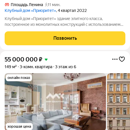
Площадь Ленина
11 мин.
Клубный дом «Приоритет»
, 4 квартал 2022
Клубный дом «Приоритет» здание элитного класса,
построенное из монолитных конструкций с использованием
штукатурки, гранита и архитектурного бетона. В доме 7
этажей и 2 подземных уровня, всего один корпус и 40 квартир.
Позвонить
Отделка в квартирах пока
55 000 000
₽
149 м²
3-комн. квартира
3 этаж из 6
онлайн показ
хорошая цена