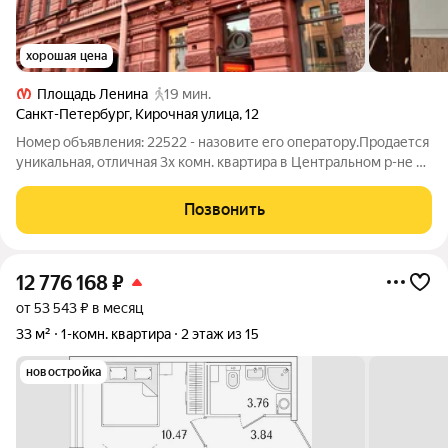
хорошая цена
Площадь Ленина
19 мин.
Санкт-Петербург
,
Кирочная улица
,
12
Номер объявления: 22522 - назовите его оператору.Продается
уникальная, отличная 3х комн. квартира в Центральном р-не на
одной из красивейших улиц города Кирочной. О доме: 1894 г.п.
Доходный дом Д. А. Дурдина, памятник архитектуры.
Позвонить
Архитектурный
12 776 168
₽
от 53 543 ₽ в месяц
33 м²
1-комн. квартира
2 этаж из 15
новостройка