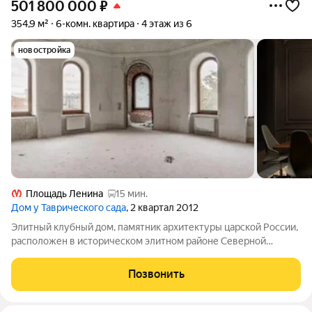
501 800 000
₽
354,9 м²
6-комн. квартира
4 этаж из 6
новостройка
Площадь Ленина
15 мин.
Дом у Таврического сада
, 2 квартал 2012
Элитный клубный дом, памятник архитектуры царской России,
расположен в историческом элитном районе Северной
столицы. Напротив дома Таврический сад и Оранжерея. В двух
шагах находится «Ленинград Центр». Рядом расположены
Позвонить
объекты культурного наследия,