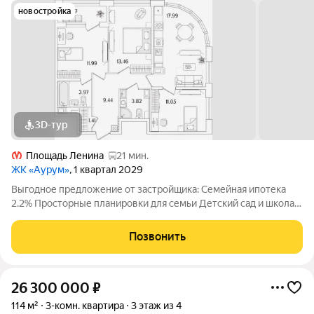
новостройка
3D-тур
Площадь Ленина
21 мин.
ЖК «Аурум»
, 1 квартал 2029
Выгодное предложение от застройщика: Семейная ипотека
2.2% Просторные планировки для семьи Детский сад и школа
15 минут от метро «Лесная» Двор-парк с беговым маршрутом
Подземный паркинг со спуском на лифте Дизайнерские лобби
Позвонить
с арт-объектом
26 300 000
₽
114 м²
3-комн. квартира
3 этаж из 4