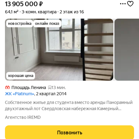
13 905 000
₽
64,1 м²
3-комн. квартира
2 этаж из 16
новостройка
онлайн показ
хорошая цена
Площадь Ленина
13 мин.
ЖК «Platinum»
, 2 квартал 2014
Собственное жилье для студента вместо аренды Панорамный
двухэтажный лот Свердловская набережная Камерный
клубный формат для безопасного и комфортного проживания
Агентство IREMD
во время учебы с панорамными видами на Неву. Свердловская
наб., 58 10 минут до центра
Позвонить