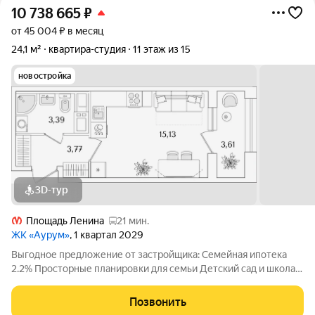
10 738 665
₽
от 45 004 ₽ в месяц
24,1 м²
квартира-студия
11 этаж из 15
новостройка
3D-тур
Площадь Ленина
21 мин.
ЖК «Аурум»
, 1 квартал 2029
Выгодное предложение от застройщика: Семейная ипотека
2.2% Просторные планировки для семьи Детский сад и школа
15 минут от метро «Лесная» Двор-парк с беговым маршрутом
Подземный паркинг со спуском на лифте Дизайнерские лобби
Позвонить
с арт-объектом