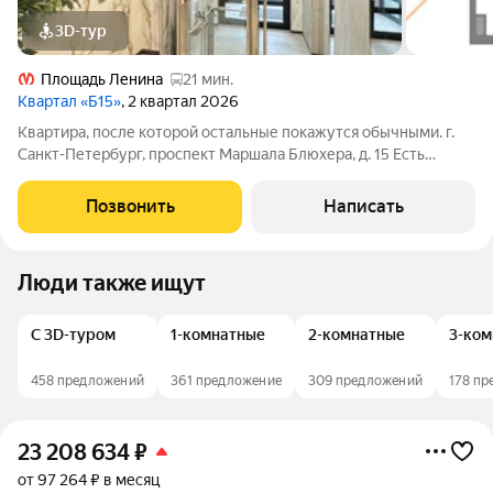
3D-тур
Площадь Ленина
21 мин.
Квартал «Б15»
, 2 квартал 2026
Квартира, после которой остальные покажутся обычными. г.
Санкт-Петербург, проспект Маршала Блюхера, д. 15 Есть
квартиры, которые выбирают разумом. А есть те, в которых с
первых минут чувствуешь: здесь хочется остаться
Позвонить
Написать
ХАРАКТЕРИСТИКИ ДОМА И КВАРТИРЫ:
Люди также ищут
С 3D-туром
1-комнатные
2-комнатные
3-ком
458 предложений
361 предложение
309 предложений
178 п
23 208 634
₽
от 97 264 ₽ в месяц