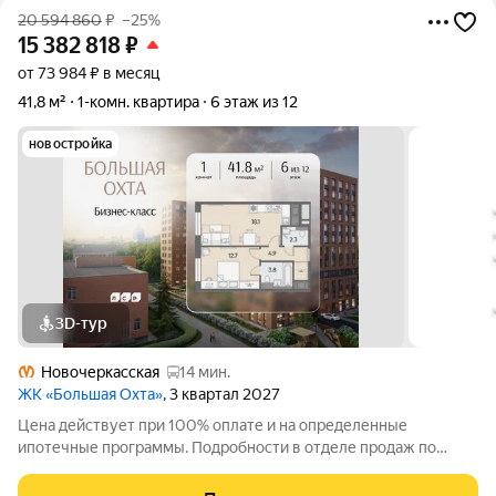
20 594 860
₽
–25%
15 382 818
₽
от 73 984 ₽ в месяц
41,8 м²
1-комн. квартира
6 этаж из 12
новостройка
3D-тур
Новочеркасская
14 мин.
ЖК «Большая Охта»
, 3 квартал 2027
Цена действует при 100% оплате и на определенные
ипотечные программы. Подробности в отделе продаж по
телефону. Продаётся 1-комнатная квартира в ЖК «Большая
Охта» на 6 этаже. Общая площадь составляет 41.80 кв. м.