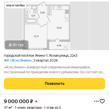
новостройка
3D-тур
городской посёлок Янино-1
,
Ясная улица
,
22к3
ЖК «Ясно.Янино»
, 3 квартал 2026
«Ясно.Янино» комфортный современный микрорайон,
построенный по принципам нового урбанизма. Он состоит из
домов высотой 8 этажей, выполненных в едином лаконичном
стиле, характерном скандинавской архитектуре. Застройка
Позвонить
ведется в шесть очередей, две из
9 000 000
₽
37 м²
1-комн. квартира
1 этаж из 5