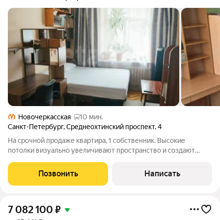
Новочеркасская
10 мин.
Санкт-Петербург
,
Среднеохтинский проспект
,
4
На срочной продаже квартира, 1 собственник. Высокие
потолки визуально увеличивают пространство и создают
ощущение простора. Окна выходят во двор это гарантирует
тишину и спокойную атмосферу. В квартире раздельный
Позвонить
Написать
санузел, что повышает уровень
7 082 100
₽