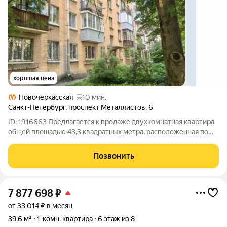
хорошая цена
Новочеркасская
10 мин.
Санкт-Петербург
,
проспект Металлистов
,
6
ID: 1916663 Предлагается к продаже двухкомнатная квартира
общей площадью 43,3 квадратных метра, расположенная по
адресу: Санкт-Петербург, Красногвардейский район, проспект
Металлистов, дом 6. Квартира находится на втором этаже
Позвонить
пятиэтажного кирпичного
7 877 698
₽
от 33 014 ₽ в месяц
39,6 м²
1-комн. квартира
6 этаж из 8