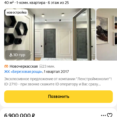
40 м²
1-комн. квартира
6 этаж из 25
новостройка
3D-тур
Новочеркасская
23 мин.
ЖК «Березовая роща»
, 1 квартал 2017
Экcклюзивное пpeдлoжeниe от компании "Ленcтрoймонолит"!
ID-2710 - при звонке скажите ID оператору и Вас сразу
переведут на менеджера объекта! ЭТУ KВАPTИPУ MOЖНО
KУПИTЬ ПО СTABКE 12,25% HA ВЕCЬ CРOK! Однокомнатная
Позвонить
квартирa площадью 40 м в ЖК
6 900 000
₽