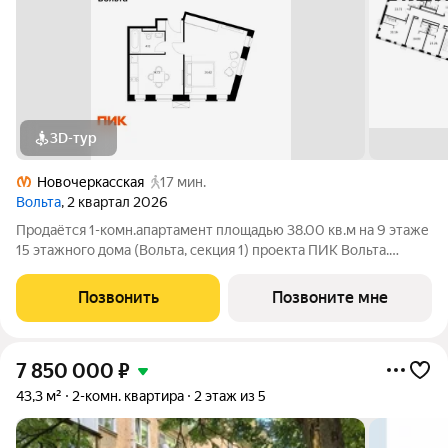
3D-тур
Новочеркасская
17 мин.
Вольта
, 2 квартал 2026
Продаётся 1-комн.апартамент площадью 38.00 кв.м на 9 этаже
15 этажного дома (Вольта, секция 1) проекта ПИК Вольта.
Светлый просторный подъезд на уровне земли,
функциональная планировка, большие окна, с отделкой.
Позвонить
Позвоните мне
«Вольта» готовые апартаменты, которые
7 850 000
₽
43,3 м²
2-комн. квартира
2 этаж из 5