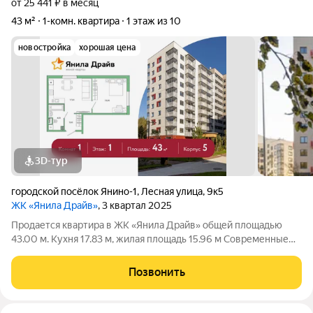
от 25 441 ₽ в месяц
43 м²
1-комн. квартира
1 этаж из 10
новостройка
хорошая цена
3D-тур
городской посёлок Янино-1
,
Лесная улица
,
9к5
ЖК «Янила Драйв»
, 3 квартал 2025
Продается квартира в ЖК «Янила Драйв» общей площадью
43.00 м. Кухня 17.83 м, жилая площадь 15.96 м Современные
квартиры комфорт-класса в ЖК «Янила Драйв» одном из
самых развитых кварталов в Янино. Идеальный баланс между
Позвонить
городским комфортом и