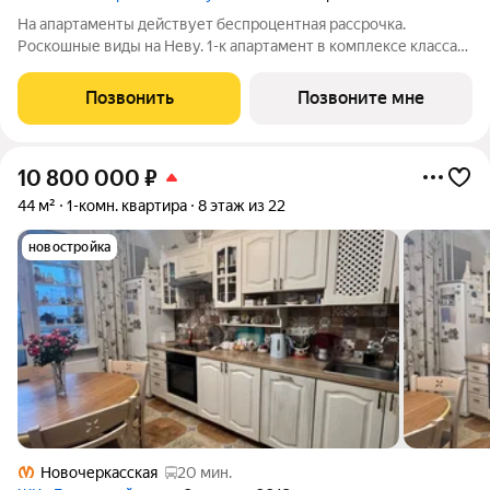
На апартаменты действует беспроцентная рассрочка.
Роскошные виды на Неву. 1-к апартамент в комплексе класса
бизнес-лайт Зум на Неве на 3-м этаже. Общая площадь 40,3.
Предчистовая отделка. Зум на Неве расположен в новом
Позвонить
Позвоните мне
месте силы рядом с центром
10 800 000
₽
44 м²
1-комн. квартира
8 этаж из 22
новостройка
Новочеркасская
20 мин.