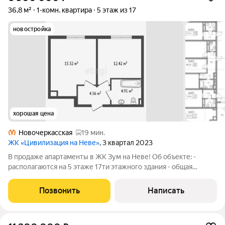
36,8 м²
1-комн. квартира
5 этаж из 17
новостройка
хорошая цена
Новочеркасская
19 мин.
ЖК «Цивилизация на Неве»
, 3 квартал 2023
В продаже апартаменты в ЖК Зум на Неве! Об объекте: -
располагаются на 5 этаже 17ти этажного здания - общая
площадь - 36.81м2. Спальня - 15.32м2, кухня-гостиная - 12.42м2
- чистовая отделка. Покрытие напольное в комнатах-ламинат.
Позвонить
Написать
В санузле -