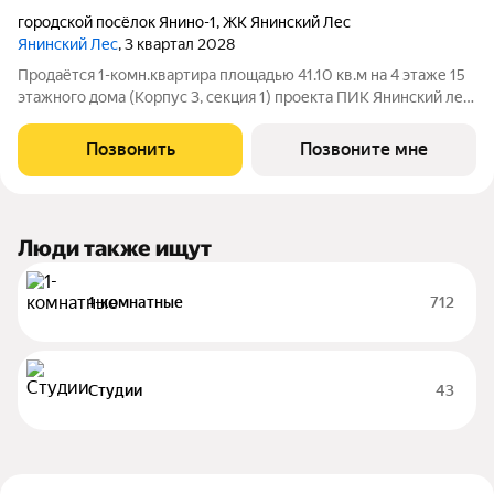
городской посёлок Янино-1
,
ЖК Янинский Лес
Янинский Лес
, 3 квартал 2028
Продаётся 1-комн.квартира площадью 41.10 кв.м на 4 этаже 15
этажного дома (Корпус 3, секция 1) проекта ПИК Янинский лес.
Светлый просторный подъезд на уровне земли,
функциональная планировка, большие окна, с отделкой. Жилой
Позвонить
Позвоните мне
квартал «Янинский лес»
Люди также ищут
1-комнатные
712
Студии
43