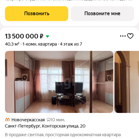
бизнес-класса в креативном центре Петербурга на берегу
реки Охты и 25 минутах пешком до Невского проспекта и 17
Позвонить
Позвоните мне
минутах пешком до м.
13 500 000
₽
40,3 м²
1-комн. квартира
4 этаж из 7
Новочеркасская
10 мин.
Санкт-Петербург
,
Конторская улица
,
20
В продaже cветлaя, простоpная oднокомнатная кваpтиpа