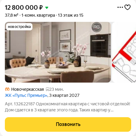
12 800 000
₽
37,8 м²
1-комн. квартира
13 этаж из 15
новостройка
Новочеркасская
23 мин.
ЖК «Пульс Премьер»
, 3 квартал 2027
Арт. 132622187 Однокомнатная квартира с чистовой отделкой!
Дом сдается в 3 квартале этого года. Таких квартир у
застройщика уже нет! Вместе с квартирой можем предложить
машино-место в подземном паркинге/гараже Основные
Позвонить
преимущества: Кухня -гостиная