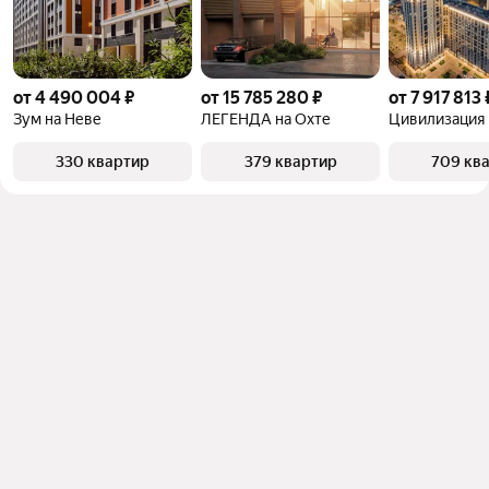
от 4 490 004 ₽
от 15 785 280 ₽
от 7 917 813 
Зум на Неве
ЛЕГЕНДА на Охте
Цивилизация 
330 квартир
379 квартир
709 кв