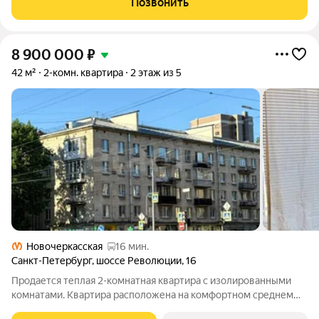
Позвонить
Квартира с white box отделкой. Жилой
8 900 000
₽
42 м²
2-комн. квартира
2 этаж из 5
Новочеркасская
16 мин.
Санкт-Петербург
,
шоссе Революции
,
16
Продается теплая 2-комнатная квартира с изолированными
комнатами. Квартира расположена на комфортном среднем
этаже в надежном кирпичном доме (не угловая). Окна комнат