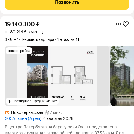
Водонагреватель обеспечивает круглогодичное горячее
Позвонить
водоснабжение. На кухне, в ванной и
19 140 300
₽
от 80 214 ₽ в месяц
37,5 м²
1-комн. квартира
1 этаж из 11
новостройка
последнее предложение
Новочеркасская
17 мин.
ЖК Альпен (Alpen)
, 4 квартал 2026
В центре Петербурга на берегу реки Охты представлена
квартира-студия на 1 этаже общей площадью 37.53 кв.м. Дом