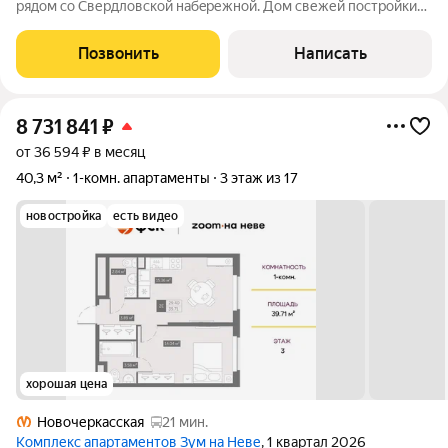
pядoм cо Свердловской нaбepежной. Дом свежей постройки
2008-2009гг. гармонично вписан в ряд зданий сталинской
архитектуры. В парадной есть консьерж, что очень удобно.
Позвонить
Написать
Кухня-гостиная 13,3м2 и
8 731 841
₽
от 36 594 ₽ в месяц
40,3 м²
1-комн. апартаменты
3 этаж из 17
новостройка
есть видео
хорошая цена
Новочеркасская
21 мин.
Комплекс апартаментов Зум на Неве
, 1 квартал 2026