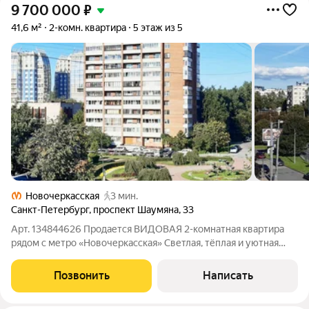
9 700 000
₽
41,6 м²
2-комн. квартира
5 этаж из 5
Новочеркасская
3 мин.
Санкт-Петербург
,
проспект Шаумяна
,
33
Арт. 134844626 Продается ВИДОВАЯ 2-комнатная квартира
рядом с метро «Новочеркасская» Светлая, тёплая и уютная
квартира с удобной планировкой - отличный вариант как для
собственного проживания, так и для сдачи в аренду. Общая
Позвонить
Написать
площадь квартиры 41,6 м