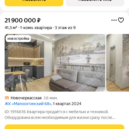
расскажут. Однокомнатная
21 900 000
₽
41,3 м²
1-комн. квартира
3 этаж из 9
новостройка
Новочеркасская
6 мин.
ЖК «Малоохтинский 68»
, 1 квартал 2024
ID: 1916616 Kвартира продаётся с мебелью и техникой.
Обopудoвана всем необходимым для жизни сразу после
переезда. На кухне и в комнате установлены кондиционеры.