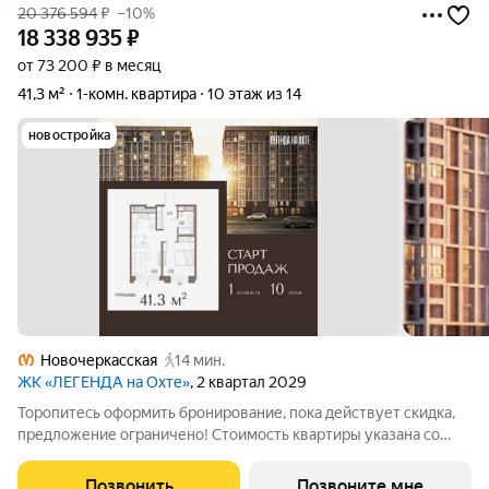
20 376 594
₽
–10%
18 338 935
₽
от 73 200 ₽ в месяц
41,3 м²
1-комн. квартира
10 этаж из 14
новостройка
Новочеркасская
14 мин.
ЖК «ЛЕГЕНДА на Охте»
, 2 квартал 2029
Торопитесь оформить бронирование, пока действует скидка,
предложение ограничено! Стоимость квартиры указана со
скидкой, ваша экономия составит 2,037,659 руб. По всем
вопросам звоните в офис продаж, наши менеджеры вам все
Позвонить
Позвоните мне