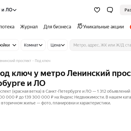
 и ЛО
Ра
потека
Журнал
Для бизнеса
Уникальные акции
ройки
Комнат
Цена
енинский проспект
Под ключ
под ключ у метро Ленинский про
рбурге и ЛО
спект (красная ветка) в Санкт-Петербурге и ЛО — 1 312 объявлений
 900 000 ₽ до 139 300 000 ₽ на Яндекс Недвижимости. В нашем кат
и вторичном жилье — фото, планировки и характеристики.