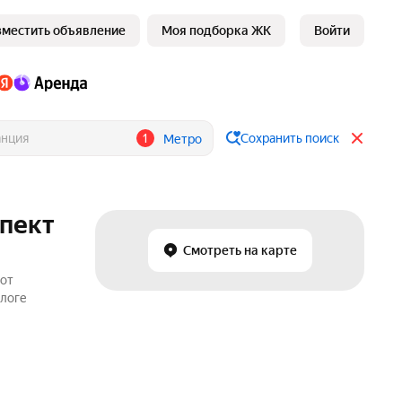
зместить объявление
Моя подборка ЖК
Войти
1
Сохранить поиск
Метро
спект
Смотреть на карте
 от
алоге