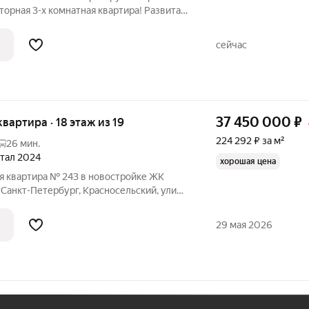
торная 3-х комнатная квартира! Развитая
елени. Рядом еще 2 станции метро:
спект. Дом расположен вдали от шумных
сейчас
37 450 000
₽
квартира · 18 этаж из 19
224 292 ₽ за м²
26 мин.
артал 2024
хорошая цена
я квартира № 243 в новостройке ЖК
 Санкт-Петербург, Красносельский, улица
щая площадь квартиры - 166.97 кв. м.,
Тип проекта, по которому построен дом -
29 мая 2026