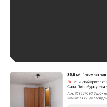
ЕЖЕМЕСЯЧНЫЙ ПЛАТЁ
До 30 тыс. ₽
До 50 тыс. ₽
До 70 тыс. ₽
Больше 100 тыс. ₽
36,6 м² · 1-комнатная
Ленинский проспект
Санкт-Петербург
,
улица 
Арт. 109387090 Удобная
комнат: 1 Общая площадь
площадь: 21.5 м Этаж: 7