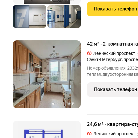
Показать телефон
42 м² · 2-комнатная 
Ленинский проспект
Санкт-Петербург
,
проспе
Номер объявления: 23329
теплая, двухсторонняя к
с м. Проспект Ветеранов
Вокруг много зелени, ти
Показать телефон
находятся
+
9
24,6 м² · квартира-ст
Ленинский проспект