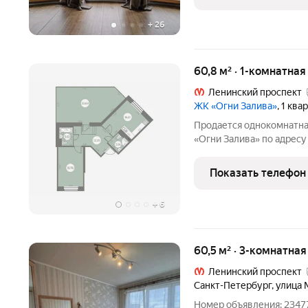
ЖК
+
26
60,8 м² · 1-комнатна
Ленинский проспект
ЖК «Огни Залива»
, 1 кв
Продается однокомнатна
«Огни Залива» по адресу
Маршала Захарова, 10. Об
этаж 18 из 20, секция 4.
Показать телефон
+
6
60,5 м² · 3-комнатна
Ленинский проспект
Санкт-Петербург
,
улица 
Номер объявления: 23477