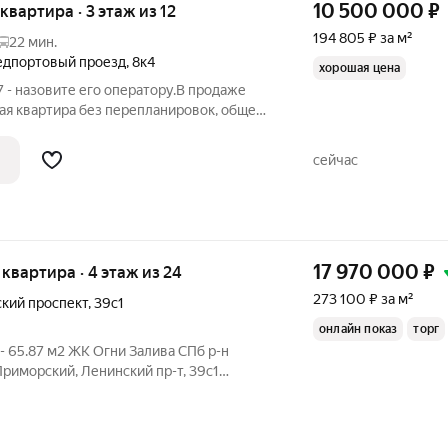
10 500 000
₽
 квартира · 3 этаж из 12
194 805 ₽ за м²
22 мин.
едпортовый проезд
,
8к4
хорошая цена
 - назовите его оператору.В продаже
ая квартира без перепланировок, общей
асположенная на выгодном и комфортном
анельного дома улучшенной 137-й серии,
сейчас
17 970 000
₽
я квартира · 4 этаж из 24
273 100 ₽ за м²
кий проспект
,
39с1
онлайн показ
торг
S- 65.87 м2 ЖК Огни Залива СПб р-н
риморский, Ленинский пр-т, 39с1
ский залив в Башне 3 корпус 5. Окна
ра с полной отделкой- комнаты обои,