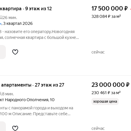
17 500 000
₽
 квартира · 9 этаж из 12
328 084 ₽ за м²
26 мин.
»
, 3 квартал 2026
 - назовите его оператору.Новогодняя
ая, солнечная квартира с большой кухней-
орд Лайн серый комфорт", в престижном
ется мастер-спальня с собственной
сейчас
23 000 000
₽
е апартаменты · 27 этаж из 27
230 461 ₽ за м²
8 мин.
кт Народного Ополчения
,
10
хорошая цена
, 100 м Описание: Представьте себе
лежит у ваших ног, а небо становится
ксклюзивные апартаменты на 27 этаже
сейчас