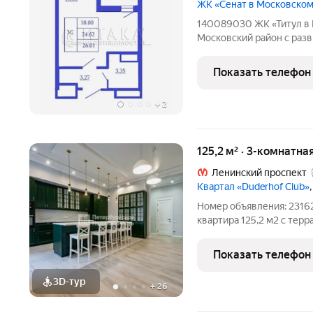
ЖК «Сенат в Московско
140089030 ЖК «Титул в 
Московский район с разв
до ТРК «Лето», КАД и ЗСД. 15 минут до аэроп
Village и съезда на скоростно
Показать телефон
города.
+
2
125,2 м² · 3-комнатна
Ленинский проспект
Квартал «Duderhof Club»
Номер объявления: 23162
квартира 125,2 м2 с террасами
планировка Семейный паркинг Редкое предложение в
премиальном малоэтажно
Показать телефон
берегу Дудергофского
3D-тур
+
26