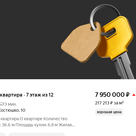
Ж
До 100 тыс. ₽
7 950 000
₽
 квартира · 7 этаж из 12
217 213 ₽ за м²
13 мин.
Костюшко
,
10
хорошая цена
 квартира О квартире Количество
: 36.6 м Площадь кухни: 6.8 м Жилая
 из 12 Дополнительно: панорамные окна