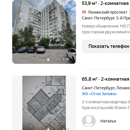
53,9 м² · 2-комнатная
Ленинский проспект
Санкт-Петербург
,
5-й Пр
Номер объявления: 19577
просторная двухкомнатн
площадью 53,9 кв. м, р
3-м этаже 12-этажного п
Показать телефон
1979 года
+
10
65,8 м² · 2-комнатна
Санкт-Петербург
,
Ленинс
ЖК «Огни Залива»
2-х комнатная квартира 
Красносельский, Южно-П
Квартира с видом на Фин
выходят во двор. Кварти
Наталья
санузлы кафель,
+
72