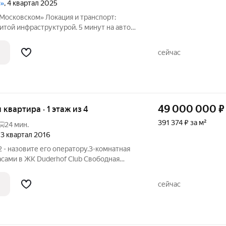
м»
, 4 квартал 2025
Московском» Локация и транспорт:
итой инфраструктурой. 5 минут на авто
орта Пулково, Outlet
й диаметр. 20 минут до центра
сейчас
49 000 000
₽
я квартира · 1 этаж из 4
391 374 ₽ за м²
24 мин.
, 3 квартал 2016
 - назовите его оператору.3-комнатная
 в ЖК Duderhof Club Свободная
м жилом комплексе Duderhof Club на
сейчас