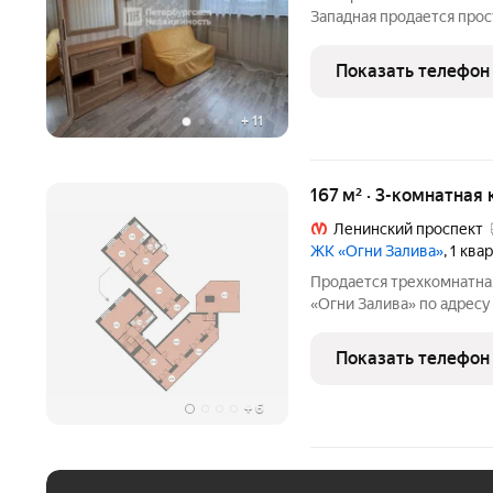
Западная продается прос
инфраструктура. Много з
Автово и Ленинский про
Показать телефон
улиц.
+
11
167 м² · 3-комнатная 
Ленинский проспект
ЖК «Огни Залива»
, 1 кв
Продается трехкомнатна
«Огни Залива» по адресу
Маршала Захарова, 10. Об
этаж 18 из 19, секция 3. 
Показать телефон
+
6