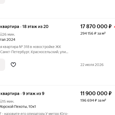
17 870 000
₽
я квартира · 18 этаж из 20
294 156 ₽ за м²
26 мин.
артал 2024
я квартира № 318 в новостройке ЖК
 Санкт-Петербург, Красносельский, улица
щая площадь квартиры - 60.75 кв. м.,
 Тип проекта, по которому построен дом -
22 июля 2026
11 900 000
₽
я квартира · 9 этаж из 9
196 694 ₽ за м²
15 мин.
Морской Пехоты
,
10к1
 - назовите его оператору.У метро Юго-