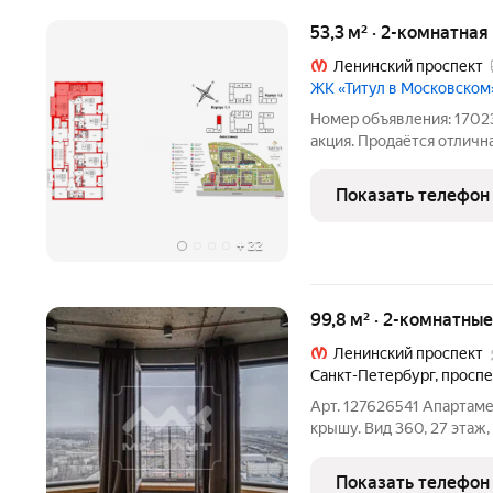
53,3 м² · 2-комнатная
Ленинский проспект
ЖК «Титул в Московском
Номер объявления: 17023
акция. Продаётся отличн
гостинной с отделкой "Н
Московском районе. Име
Показать телефон
ванной
+
22
99,8 м² · 2-комнатны
Ленинский проспект
Санкт-Петербург
,
проспе
Арт. 127626541 Апартаменты с панорамой города и выходом на
крышу. Вид 360, 27 этаж
пространство, где город 
частью интерьера. Эти э
Показать телефон