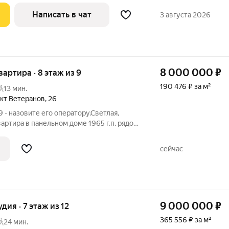
Написать в чат
3 августа 2026
8 000 000
₽
квартира · 8 этаж из 9
190 476 ₽ за м²
13 мин.
кт Ветеранов
,
26
 - назовите его оператору.Светлая,
вартира в панельном доме 1965 г.п. рядом
. Чистый подъезд, хорошие соседи.
хий и уютный двор. В пешей доступности
сейчас
9 000 000
₽
удия · 7 этаж из 12
365 556 ₽ за м²
24 мин.