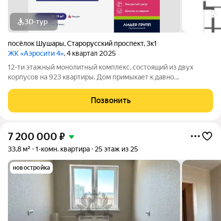
3D-тур
посёлок Шушары
,
Старорусский проспект
,
3к1
ЖК «Аэросити 4»
, 4 квартал 2025
12-ти этажный монолитный комплекс, состоящий из двух
корпусов на 923 квартиры. Дом примыкает к давно
сформировавшейся части района. Рядом расположены
остановки общественного транспорта, магазины и социальные
Позвонить
учреждения. В составе проекта возводится
7 200 000
₽
33,8 м²
1-комн. квартира
25 этаж из 25
новостройка