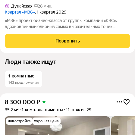
Дунайская
28 мин.
Квартал «М36»
, 1 квартал 2029
«М36» проект бизнес-класса от группы компаний «КВС»,
вдохновлённый одной из самых выразительных точек
звёздной карты скоплением Мессье 36 в созвездии
Возничего. В астрономии этот объект символизирует порядок,
Позвонить
точность и уверенность в движении. В
Люди также ищут
1-комнатные
143 предложения
8 300 000
₽
35,2 м²
1-комн. апартаменты
11 этаж из 29
новостройка
хорошая цена