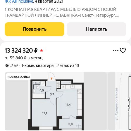
ЖК All inclusive
, 4 квартал 2021
1-КОМНАТНАЯ КВАРТИРА С МЕБЕЛЬЮ РЯДОМ С НОВОЙ
ТРАМВАЙНОЙ ЛИНИЕЙ «СЛАВЯНКА»! Санкт-Петербург,
посёлок Шушары, Старорусский проспект, д. 13, корп. 1
Предлагается уютная однокомнатная квартира площадью 32,6
Позвонить
Написать
м, расположенная на комфортном 4-м этаже.
13 324 320
₽
от 55 840 ₽ в месяц
36,2 м²
1-комн. квартира
2 этаж из 13
новостройка