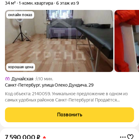
34 м²
1-комн. квартира
6 этаж из 9
онлайн показ
хорошая цена
Дунайская
10 мин.
Санкт-Петербург
,
улица Олеко Дундича
,
29
Код объекта: 2140059. Уникальное предложение в одном из
самых удобных районов Санкт-Петербурга! Продаётся
однокомнатная квартира площадью 34 кв. м на улице Олеко
Дундича, 29. Этот объект идеальный выбор для тех, кто ценит
Позвонить
комфорт и функциональность.
7 590 000
₽