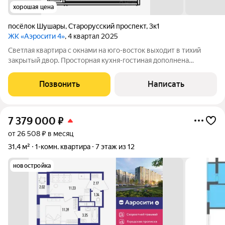
хорошая цена
посёлок Шушары
,
Старорусский проспект
,
3к1
ЖК «Аэросити 4»
, 4 квартал 2025
Светлая квартира с окнами на юго-восток выходит в тихий
закрытый двор. Просторная кухня-гостиная дополнена
лоджией здесь приятно и встречать гостей, и отдыхать
вечером. Вся необходимая инфраструктура в пешей
Позвонить
Написать
доступности: поликлиника, детский сад,
7 379 000
₽
от 26 508 ₽ в месяц
31,4 м²
1-комн. квартира
7 этаж из 12
новостройка