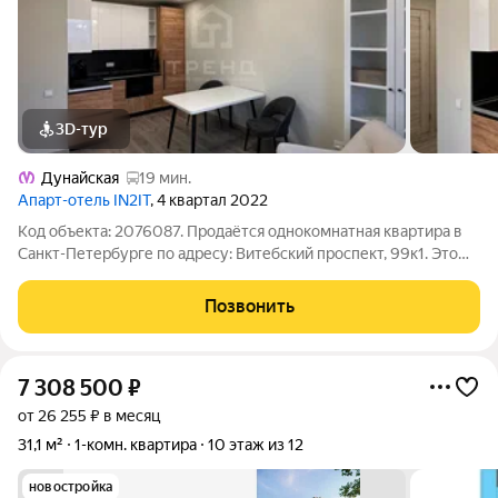
3D-тур
Дунайская
19 мин.
Апарт-отель IN2IT
, 4 квартал 2022
Код объекта: 2076087. Продаётся однокомнатная квартира в
Санкт-Петербурге по адресу: Витебский проспект, 99к1. Это
отличный вариант для тех, кто ищет комфортное жильё в
современном доме. Квартира расположена на 11 этаже 29-
Позвонить
этажного монолитного дома,
7 308 500
₽
от 26 255 ₽ в месяц
31,1 м²
1-комн. квартира
10 этаж из 12
новостройка