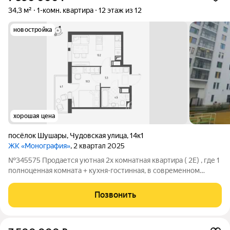
34,3 м²
1-комн. квартира
12 этаж из 12
новостройка
хорошая цена
посёлок Шушары
,
Чудовская улица
,
14к1
ЖК «Монография»
, 2 квартал 2025
№345575 Продается уютная 2х комнатная квартира ( 2Е) , где 1
полноценная комната + кухня-гостинная, в современном
жилом комплексе ЖК Монография . 34,3 м2 Дом комфорт-
класса. На этаже 12 квартир. Закрытый двор. Парные
Позвонить
выполнены в современном стиле.