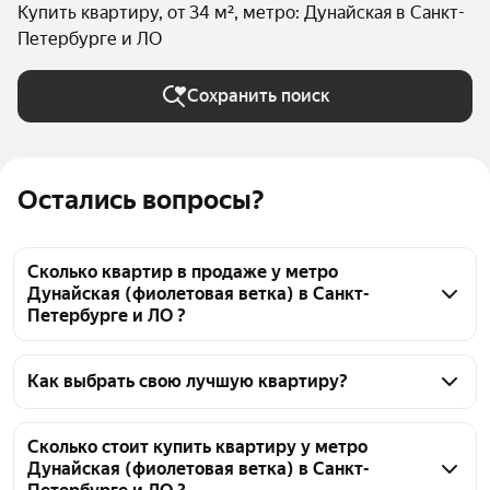
Купить квартиру, от 34 м², метро: Дунайская в Санкт-
Петербурге и ЛО
Сохранить поиск
Остались вопросы?
Сколько квартир в продаже у метро
Дунайская (фиолетовая ветка) в Санкт-
Петербурге и ЛО ?
На Яндекс Недвижимости в продаже у метро 
Дунайская (фиолетовая ветка) в Санкт-Петербурге 
Как выбрать свою лучшую квартиру?
и ЛО 147 квартир, из них 9 объявлений от 
Чтобы купить квартиру площадью 34 кв.м. у метро 
собственников, 61 объявление от агентств, 77 
Дунайская (фиолетовая ветка), воспользуйтесь 
Сколько стоит купить квартиру у метро
объявлений от застройщиков
Дунайская (фиолетовая ветка) в Санкт-
тепловой картой для оценки инфраструктуры и 