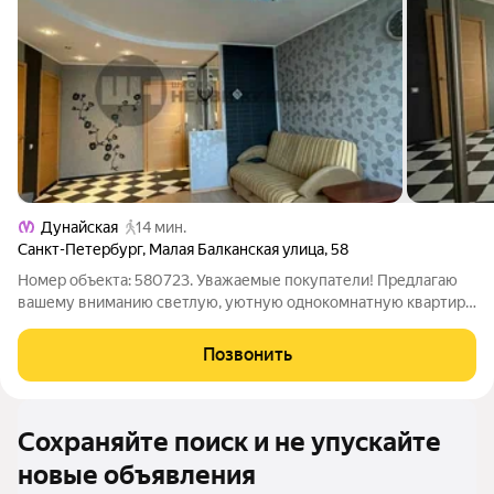
Дунайская
14 мин.
Санкт-Петербург
,
Малая Балканская улица
,
58
Номер объекта: 580723. Уважаемые покупатели! Предлагаю
вашему вниманию светлую, уютную однокомнатную квартиру
в благоустроенном районе. Просторная комната и
вместительная кухня, окна выходят во внутренний зеленый
Позвонить
двор тихо и уютно. Расположение
Сохраняйте поиск и не упускайте
новые объявления