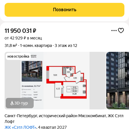
для жизни без дополнительных вложений! Квартира
находится в хорошем состоянии: выполнен свежий ремонт,
Позвонить
поэтому можно сразу заехать и
11 950 031
₽
от 42 929 ₽ в месяц
31,8 м²
1-комн. квартира
3 этаж из 12
новостройка
3D-тур
Санкт-Петербург
,
исторический район Мясокомбинат
,
ЖК Сэтл
Лофт
ЖК «Сэтл ЛОФТ»
, 4 квартал 2027