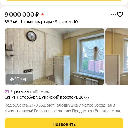
9 000 000
₽
33,3 м²
1-комн. квартира
9 этаж из 10
3D-тур
Дунайская
13 мин.
Санкт-Петербург
,
Дунайский проспект
,
26/77
Код объекта: 2179352. Уютная однушка у метро Звёздная 8
минут пешком! Готова к заселению Продается тёплая, светлая
и НЕ угловая квартира в 8 минутах спокойным шагом от метро.
(Московско-Петроградская линия) . Идеальный вариант для
Позвонить