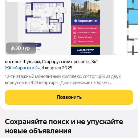
3D-тур
посёлок Шушары
,
Старорусский проспект
,
3к1
ЖК «Аэросити 4»
, 4 квартал 2025
12-ти этажный монолитный комплекс, состоящий из двух
корпусов на 923 квартиры. Дом примыкает к давно
сформировавшейся части района. Рядом расположены
остановки общественного транспорта, магазины и социальные
Позвонить
учреждения. В составе проекта возводится
Сохраняйте поиск и не упускайте
новые объявления