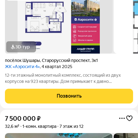
3D-тур
посёлок Шушары
,
Старорусский проспект
,
3к1
ЖК «Аэросити 4»
, 4 квартал 2025
12-ти этажный монолитный комплекс, состоящий из двух
корпусов на 923 квартиры. Дом примыкает к давно
сформировавшейся части района. Рядом расположены
остановки общественного транспорта, магазины и социальные
Позвонить
учреждения. В составе проекта возводится
7 500 000
₽
32,6 м²
1-комн. квартира
7 этаж из 12