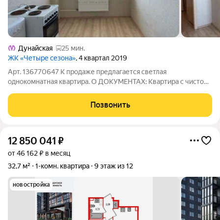
Дунайская
25 мин.
ЖК «Четыре сезона»
, 4 квартал 2019
Арт. 136770647 К продаже предлагается светлая
однокомнатная квартира. О ДОКУМЕНТАХ: Квартира с чистой
юридической историей. Без обременений, полная стоимость в
договоре. Один взрослый собственник. Быстрый выход на
Позвонить
сделку. О КВАРТИРЕ: Квартира
12 850 041
₽
от 46 162 ₽ в месяц
32,7 м²
1-комн. квартира
9 этаж из 12
новостройка