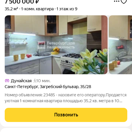
7 500 000
₽
35,2 м²
1-комн. квартира
1 этаж из 9
Дунайская
10 мин.
Санкт-Петербург
,
Загребский бульвар
,
35/28
Номер объявления: 23485 - назовите его оператору.Продается
уютная 1-комнатная квартира площадью 35,2 кв. метра в 10
минутах от ст. м. Дунайская. Квартира в очень хорошем
состоянии, расположена на высоком первом этаже, перед
Позвонить
окнами широкая зеленая