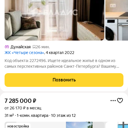
Дунайская
26 мин.
ЖК «Четыре сезона»
, 4 квартал 2022
Код объекта: 2272496. Ищете идеальное жильё в одном из
самых перспективных районов Санкт-Петербурга? Вашему
вниманию предлагается однокомнатная квартира в посёлке
Шушары, расположенная на 25-м этаже современного жилого
Позвонить
комплекса по адресу Валдайская
7 285 000
₽
от 26 170 ₽ в месяц
31 м²
1-комн. квартира
10 этаж из 12
новостройка