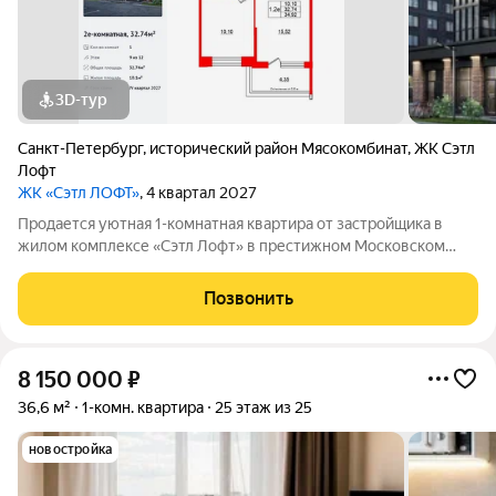
3D-тур
Санкт-Петербург
,
исторический район Мясокомбинат
,
ЖК Сэтл
Лофт
ЖК «Сэтл ЛОФТ»
, 4 квартал 2027
Продается уютная 1-комнатная квартира от застройщика в
жилом комплексе «Сэтл Лофт» в престижном Московском
районе. До метро можно добраться пешком всего за 25 минут.
Удобная, классическая, функциональная европланировка,
Позвонить
большая кухня-гостиная 15.52
8 150 000
₽
36,6 м²
1-комн. квартира
25 этаж из 25
новостройка