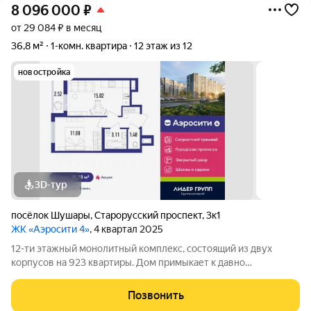
8 096 000
₽
от 29 084 ₽ в месяц
36,8 м²
1-комн. квартира
12 этаж из 12
новостройка
3D-тур
посёлок Шушары
,
Старорусский проспект
,
3к1
ЖК «Аэросити 4»
, 4 квартал 2025
12-ти этажный монолитный комплекс, состоящий из двух
корпусов на 923 квартиры. Дом примыкает к давно
сформировавшейся части района. Рядом расположены
остановки общественного транспорта, магазины и социальные
Позвонить
учреждения. В составе проекта возводится