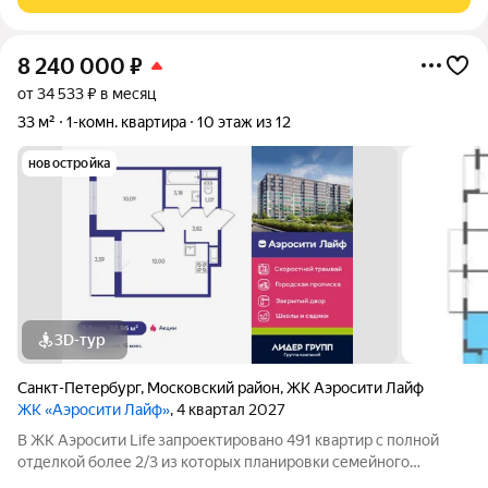
тех, кто ценит
8 240 000
₽
от 34 533 ₽ в месяц
33 м²
1-комн. квартира
10 этаж из 12
новостройка
3D-тур
Санкт-Петербург
,
Московский район
,
ЖК Аэросити Лайф
ЖК «Аэросити Лайф»
, 4 квартал 2027
В ЖК Аэросити Life запроектировано 491 квартир с полной
отделкой более 2/3 из которых планировки семейного
формата: одно двух и трехкомнатные. В секциях от 7 до 11