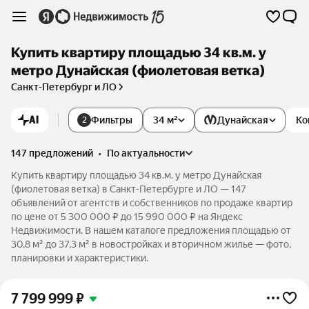
Купить квартиру площадью 34 кв.м. у
метро Дунайская (фиолетовая ветка)
Санкт-Петербург и ЛО
AI
Фильтры
34 м²
Дунайская
Ко
2
147 предложений
•
по актуальности
Купить квартиру площадью 34 кв.м. у метро Дунайская
(фиолетовая ветка) в Санкт-Петербурге и ЛО — 147
объявлений от агентств и собственников по продаже квартир
по цене от 5 300 000 ₽ до 15 990 000 ₽ на Яндекс
Недвижимости. В нашем каталоге предложения площадью от
30,8 м² до 37,3 м² в новостройках и вторичном жилье — фото,
планировки и характеристики.
7 799 999
₽