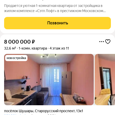
Продается уютная 1-комнатная квартира от застройщика в
жилом комплексе «Сэтл Лофт» в престижном Московском
районе. До метро можно добраться пешком всего за 25 минут.
Удобная, классическая, функциональная европланировка,
Позвонить
большая кухня-гостиная 14.28
8 000 000
₽
32,6 м²
1-комн. квартира
4 этаж из 11
новостройка
посёлок Шушары
,
Старорусский проспект
,
13к1