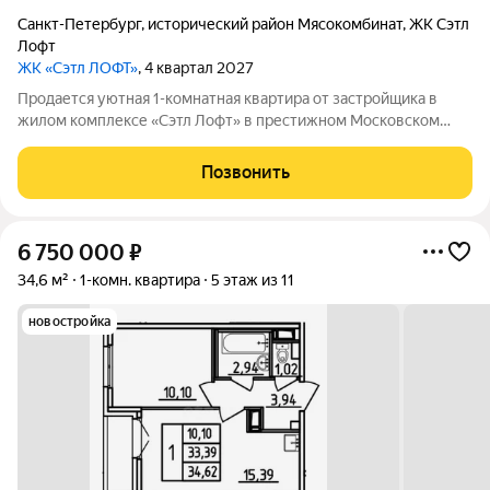
Санкт-Петербург
,
исторический район Мясокомбинат
,
ЖК Сэтл
Лофт
ЖК «Сэтл ЛОФТ»
, 4 квартал 2027
Продается уютная 1-комнатная квартира от застройщика в
жилом комплексе «Сэтл Лофт» в престижном Московском
районе. До метро можно добраться пешком всего за 25 минут.
Удобная, классическая, функциональная европланировка,
Позвонить
большая кухня-гостиная 15.02
6 750 000
₽
34,6 м²
1-комн. квартира
5 этаж из 11
новостройка