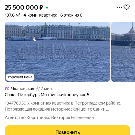
25 500 000
₽
137,6 м²
4-комн. квартира
6 этаж из 6
хорошая цена
Чкаловская
17 мин.
Санкт-Петербург
,
Мытнинский переулок
,
5
134776959 х комнатная квартира в Петроградском районе.
Потрясающая локация! Исторический центр Санкт-
Петербурга. До станции метро Спортивная - 7 минут пешком.
Агентство Коротченко Виктория Евгеньевна
Капитальный ремонт дома 1962 г. Согласно техническому
паспорту от 27.12.2024 года- все
Позвонить