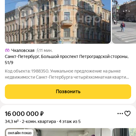
Чкаловская
11 мин.
Санкт-Петербург
,
Большой проспект Петроградской стороны
,
51/9
Код объекта: 1988350. Уникальное предложение на рынке
недвижимости Санкт-Петербурга четырёхкомнатная квартира
в историческом здании по адресу: Большой проспект
Петроградской стороны, 51/9. Этот объект создан для тех, кто
Позвонить
ценит светлые и просторные
16 000 000
₽
34,3 м²
2-комн. квартира
4 этаж из 5
онлайн показ