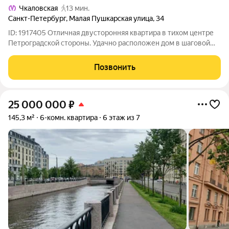
Чкаловская
13 мин.
Санкт-Петербург
,
Малая Пушкарская улица
,
34
ID: 1917405 Отличная двусторонняя квартира в тихом центре
Петроградской стороны. Удачно расположен дом в шаговой
доступности от нескольких станций метро, рядом
Матвеевский сад, Сытный рынок, Александровский парк,
Позвонить
Большой пр. со всеми магазинами,
25 000 000
₽
145,3 м²
6-комн. квартира
6 этаж из 7