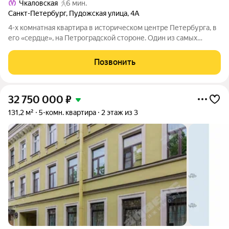
Чкаловская
6 мин.
Санкт-Петербург
,
Пудожская улица
,
4А
4-х комнатная квартира в историческом центре Петербурга, в
его «сердце», на Петроградской стороне. Один из самых
привлекательных районов города. Рядом метро Чкаловская (5
мин. пеш.) и метро Петроградская (12 мин. пеш.) в пешеходной
Позвонить
доступности.
32 750 000
₽
131,2 м²
5-комн. квартира
2 этаж из 3