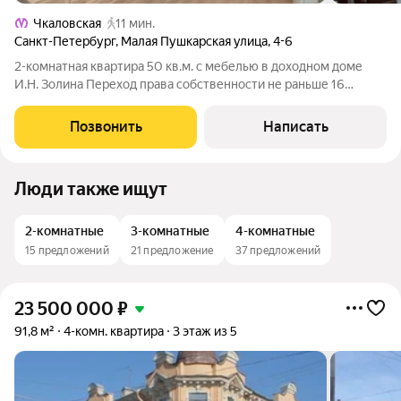
Чкаловская
11 мин.
Санкт-Петербург
,
Малая Пушкарская улица
,
4-6
2-комнатная квартира 50 кв.м. с мебелью в доходном доме
И.Н. Золина Переход права собственности не раньше 16
Декабря (срок наследства) ! Готовы продать квартиру в
рассрочку ! О КВАРТИРЕ: - В квартире выполнен дизайнерский
Позвонить
Написать
ремонт - Потолки натяжные
Люди также ищут
2-комнатные
3-комнатные
4-комнатные
15 предложений
21 предложение
37 предложений
23 500 000
₽
91,8 м²
4-комн. квартира
3 этаж из 5