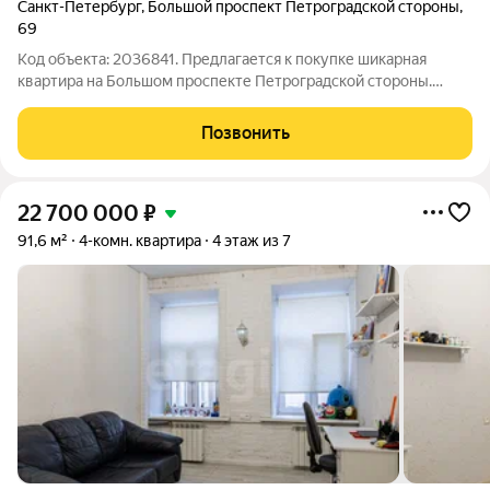
Санкт-Петербург
,
Большой проспект Петроградской стороны
,
69
Код объекта: 2036841. Предлагается к покупке шикарная
квартира на Большом проспекте Петроградской стороны.
Масса преимуществ - второй этаж(под ней бутики и магазины
одежды, обуви, чемоданов и другие НЕ
Позвонить
ПРОДОВОЛЬСТВЕННЫЕ магазины! Значит нет вообще
22 700 000
₽
91,6 м²
4-комн. квартира
4 этаж из 7