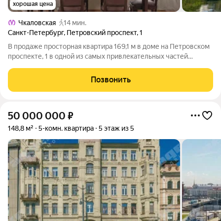
хорошая цена
Чкаловская
14 мин.
Санкт-Петербург
,
Петровский проспект
,
1
В продаже просторная квартира 169,1 м в доме на Петровском
проспекте, 1 в одной из самых привлекательных частей
Петровского острова, рядом с водой, набережными и
зелёными зонами. Текущая планировка включает большую
Позвонить
кухню-гостиную, две спальни,
50 000 000
₽
148,8 м²
5-комн. квартира
5 этаж из 5