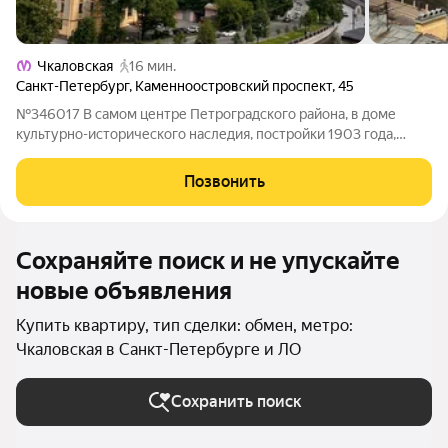
Чкаловская
16 мин.
Санкт-Петербург
,
Каменноостровский проспект
,
45
№346017 В самом центре Петроградского района, в доме
культурно-исторического наследия, постройки 1903 года,
продается однокомнатная квартира. Фотографии квартиры
оригинальные. Квартира двухсторонняя, общей площадью 44
Позвонить
кв.м, целых четыре окна спальни
Сохраняйте поиск и не упускайте
новые объявления
Купить квартиру, тип сделки: обмен, метро:
Чкаловская в Санкт-Петербурге и ЛО
Сохранить поиск