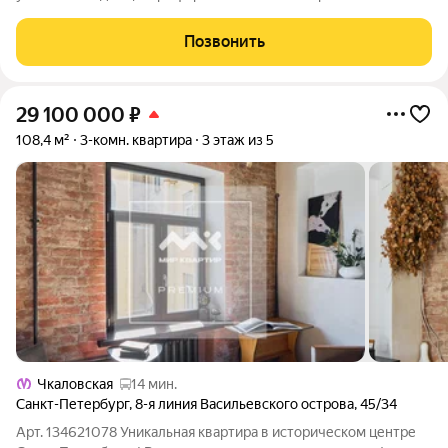
панорамной террасой, выходящей прямо на водную гладь
Малой Невки и ухоженную набережную. Это редчайшая
Позвонить
возможность иметь собственное открытое
29 100 000
₽
108,4 м²
3-комн. квартира
3 этаж из 5
Чкаловская
14 мин.
Санкт-Петербург
,
8-я линия Васильевского острова
,
45/34
Арт. 134621078 Уникальная квартира в историческом центре