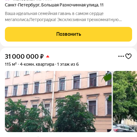
Санкт-Петербург
,
Большая Разночинная улица
,
11
Ваша идеальная семейная гавань в самом сердце
мегаполиса,Петроградка! Эксклюзивная трехкомнатную
квартира -Это впечатляющая недвижимость станет идеальным
домом для семей, стремящихся к комфортному и изысканному
Позвонить
образу жизни. Квартира площадью 108.8
31 000 000
₽
115 м²
4-комн. квартира
1 этаж из 6