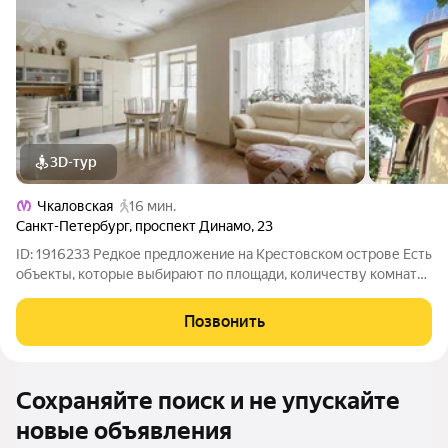
3D-тур
Чкаловская
16 мин.
Санкт-Петербург
,
проспект Динамо
,
23
ID: 1916233 Редкое предложение на Крестовском острове Есть
объекты, которые выбирают по площади, количеству комнат
или стоимости. А есть те, которые выбирают сердцем потому
что понимают, что второй такой возможности может больше
Позвонить
не быть.
Сохраняйте поиск и не упускайте
новые объявления