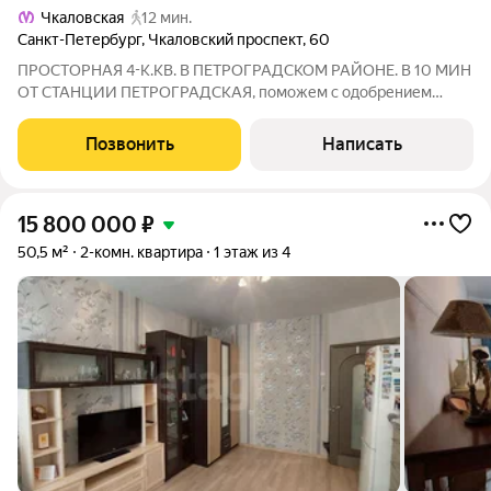
Чкаловская
12 мин.
Санкт-Петербург
,
Чкаловский проспект
,
60
ПРОСТОРНАЯ 4-К.КВ. В ПЕТРОГРАДСКОМ РАЙОНЕ. В 10 МИН
ОТ СТАНЦИИ ПЕТРОГРАДСКАЯ, поможем с одобрением
ипотеки и страхуем сделку (право собственность+ право
пользования) Представляем вашему вниманию уникальную
Позвонить
Написать
возможность приобрести эту просторную и
15 800 000
₽
50,5 м²
2-комн. квартира
1 этаж из 4