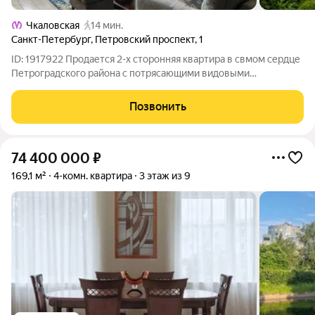
Чкаловская
14 мин.
Санкт-Петербург
,
Петровский проспект
,
1
ID: 1917922 Продается 2-х сторонняя квартира в свмом сердце
Петроградского района с потрясающими видовыми
характеристиками на Ждановскую набережную, реку
Ждановку. В непосредственной близости находится
Позвонить
Петровский парк и Петровский пруд, что
74 400 000
₽
169,1 м²
4-комн. квартира
3 этаж из 9