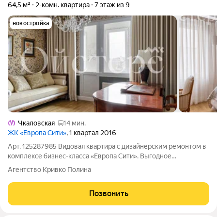
64,5 м²
2-комн. квартира
7 этаж из 9
новостройка
Чкаловская
14 мин.
ЖК «Европа Сити»
, 1 квартал 2016
Арт. 125287985 Видовая квартира с дизайнерским ремонтом в
комплексе бизнес-класса «Европа Сити». Выгодное
расположение рядом с Аптекарской набережной, с доступом к
Агентство Кривко Полина
насыщенной инфраструктуре Петроградского района.
Квартира расположена на 7 этаже, все
Позвонить