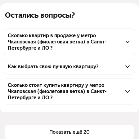
Остались вопросы?
Сколько квартир в продаже у метро
Чкаловская (фиолетовая ветка) в Санкт-
Петербурге и ЛО ?
На Яндекс Недвижимости в продаже у метро 
Чкаловская (фиолетовая ветка) в Санкт-Петербурге 
Как выбрать свою лучшую квартиру?
и ЛО 82 квартиры, из них 4 объявления от 
Чтобы купить квартиру с возможностью обмена у 
собственников, 78 объявлений от агентств
метро Чкаловская (фиолетовая ветка), 
Сколько стоит купить квартиру у метро
Чкаловская (фиолетовая ветка) в Санкт-
воспользуйтесь тепловой картой для оценки 
Петербурге и ЛО ?
инфраструктуры и транспортной доступности в 
выбранном районе у метро Чкаловская 
Цена за 
141 646 — 968 523 ₽
(фиолетовая ветка) в Санкт-Петербурге и ЛО
квадратный 
метр
Для легкого выбора подходящей квартиры в 
Показать ещё 20
верхней части страницы есть самые частые 
Площадь
19 — 277 м²