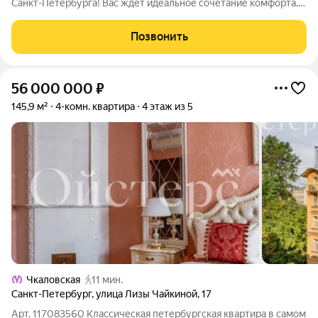
Санкт-Петербурга! Вас ждет идеальное сочетание комфорта,
стиля и истории в Василеостровском районе, в шаге от метро
"Василеостровская". Знаковые достопримечательности,
Позвонить
музеи, университеты и
56 000 000
₽
145,9 м²
4-комн. квартира
4 этаж из 5
Чкаловская
11 мин.
Санкт-Петербург
,
улица Лизы Чайкиной
,
17
Арт. 117083560 Классическая петербургская квартира в самом