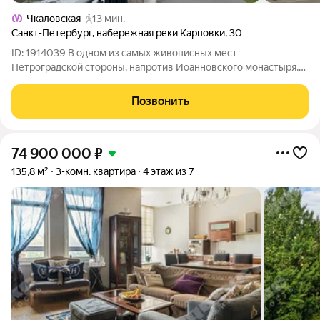
Чкаловская
13 мин.
Санкт-Петербург
,
набережная реки Карповки
,
30
ID: 1914039 В одном из самых живописных мест
Петроградской стороны, напротив Иоанновского монастыря,
на берегу реки Карповки продается просторная и светлая
квартира. Окна смотрят во дворы, но, благодаря высокому
Позвонить
этажу, солнца и света много.
74 900 000
₽
135,8 м²
3-комн. квартира
4 этаж из 7