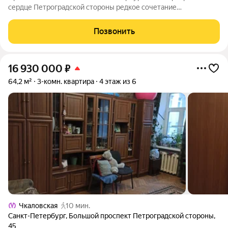
сердце Петроградской стороны редкое сочетание
исторического наследия и современные стандарты
комфортной жизни в одном из самых престижных районов
Позвонить
города. Квартира расположена на четвёртом
16 930 000
₽
64,2 м²
3-комн. квартира
4 этаж из 6
Чкаловская
10 мин.
Санкт-Петербург
,
Большой проспект Петроградской стороны
,
45