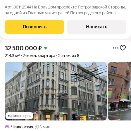
Арт. 86112544 На Большом проспекте Петроградской Стороны,
на одной из Главных магистралей Петроградского района
предлагаем к просмотру 3 к.кв. в доме номер 45. Собственный
доходный дом архитектора Н. Н. Никонова, построенного по
Позвонить
Написать
его же проекту в 1900
32 500 000
₽
214,3 м²
7-комн. квартира
2 этаж из 8
хорошая цена
Чкаловская
15 мин.