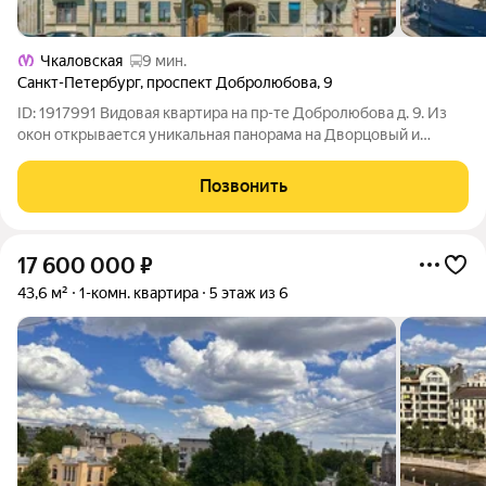
Чкаловская
9 мин.
Санкт-Петербург
,
проспект Добролюбова
,
9
ID: 1917991 Видовая квартира на пр-те Добролюбова д. 9. Из
окон открывается уникальная панорама на Дворцовый и
Биржевой мосты, Стрелку Васильевского острова с
Ростральными колоннами, Исаакиевский собор и акваторию
Позвонить
Малой Невы. Вид с балкона позволяет
17 600 000
₽
43,6 м²
1-комн. квартира
5 этаж из 6