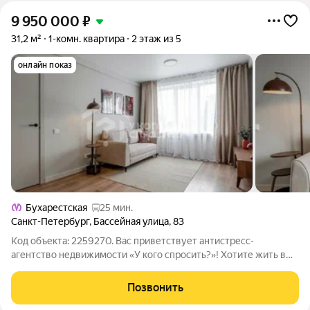
9 950 000
₽
31,2 м²
1-комн. квартира
2 этаж из 5
онлайн показ
Бухарестская
25 мин.
Санкт-Петербург
,
Бассейная улица
,
83
Код объекта: 2259270. Вас приветствует антистресс-
агентство недвижимости «У кого спросить?»! Хотите жить в
самом сердце культурной жизни Петербурга, где до парка
Победы и СКА Арены всего две минуты прогулочным шагом?
Позвонить
Представьте: сегодня танцы под