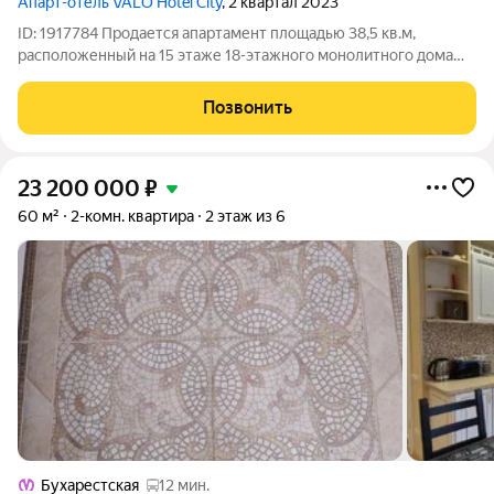
Апарт-отель VALO Hotel City
, 2 квартал 2023
ID: 1917784 Продается апартамент площадью 38,5 кв.м,
расположенный на 15 этаже 18-этажного монолитного дома
2023 года постройки. Объект находится в Фрунзенском
районе Санкт-Петербурга, по адресу улица Салова, дом 61, в
Позвонить
корпусе Valo Soul апарт-отеля
23 200 000
₽
60 м²
2-комн. квартира
2 этаж из 6
Бухарестская
12 мин.