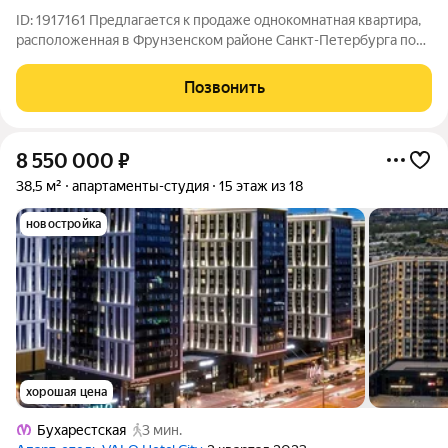
ID: 1917161 Предлагается к продаже однокомнатная квартира,
расположенная в Фрунзенском районе Санкт-Петербурга по
адресу: улица Белградская, дом 6. Объект находится в
непосредственной близости от станции метро
Позвонить
«Международная», что обеспечивает
8 550 000
₽
38,5 м²
апартаменты-студия
15 этаж из 18
новостройка
хорошая цена
Бухарестская
3 мин.