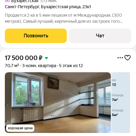
Бухарестская
13 мин.
Санкт-Петербург
,
Бухарестская улица
,
23к1
Продается 2 кв в 5 мин пешком от м Международная. (300
метров). Самый лучший, кирпичный дом из застроек того
времени. Качество дома может поспорить только со
Сталинской застройкой. Чистая парадная. Мусоропровод.
Позвонить
Чат
Хорошие, спокойные соседи! Всегда
17 500 000
₽
70,7 м²
3-комн. квартира
5 этаж из 12
хорошая цена