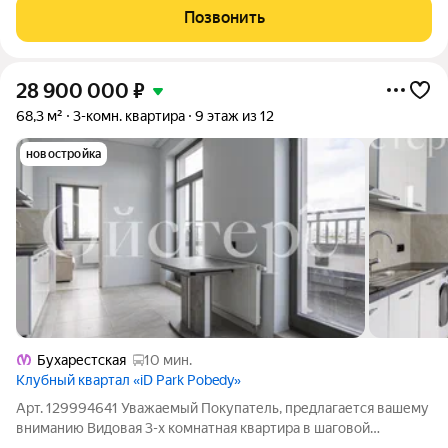
Двухуровневый пентхаус находится на
Позвонить
28 900 000
₽
68,3 м²
3-комн. квартира
9 этаж из 12
новостройка
Бухарестская
10 мин.
Клубный квартал «iD Park Pobedy»
Арт. 129994641 Уважаемый Покупатель, предлагается вашему
вниманию Видовая 3-х комнатная квартира в шаговой