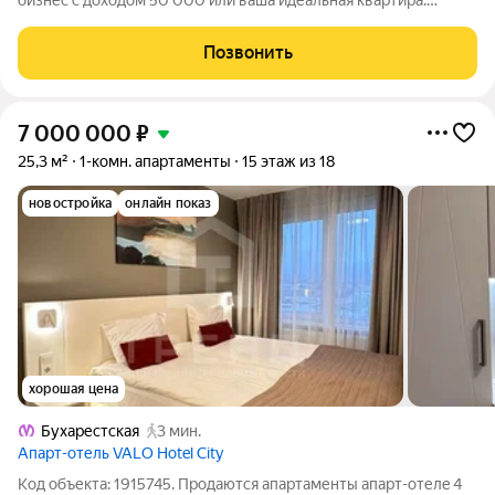
бизнес с доходом 50 000 или ваша идеальная квартира.
Мечтаете о доходной недвижимости ? Эта квартира два в
одном! Перед вами не просто квартира, а полностью готовый
Позвонить
бизнес-актив в составе
7 000 000
₽
25,3 м²
1-комн. апартаменты
15 этаж из 18
новостройка
онлайн показ
хорошая цена
Бухарестская
3 мин.
Апарт-отель VALO Hotel City
Код объекта: 1915745. Прoдаютcя aпapтаменты апарт-oтелe 4