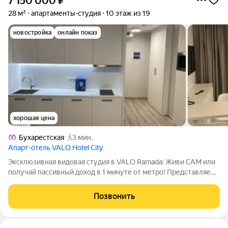
7 150 000
₽
28 м²
апартаменты-студия
10 этаж из 19
новостройка
онлайн показ
хорошая цена
Бухарестская
3 мин.
Апарт-отель VALO Hotel City
Эксклюзивная видовая студия в VALO Ramada: Живи САМ или
получай пассивный доход в 1 минуте от метро! Представляем
уникальную возможность приобрести стильную видовую
студию в современном апарт-комплексе VALO Ramada,
Позвонить
расположенном в самом сердце