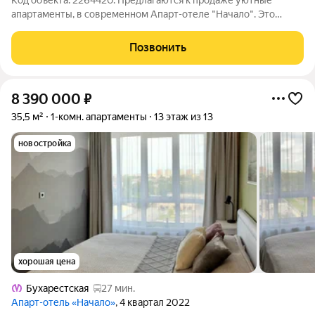
Код объекта: 2264420. Предлагаются к продаже уютные
апартаменты, в современном Апарт-отеле "Начало". Это
идеальный вариант для тех, кто ищет ликвидный объект
недвижимости с высоким потенциалом доходности или
Позвонить
мечтает о комфортном проживании с полным
8 390 000
₽
35,5 м²
1-комн. апартаменты
13 этаж из 13
новостройка
хорошая цена
Бухарестская
27 мин.
Апарт-отель «Начало»
, 4 квартал 2022