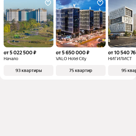
от 5 022 500 ₽
от 5 650 000 ₽
от 10 540 76
Начало
VALO Hotel City
НИГИЛИСТ
93 квартиры
75 квартир
95 ква