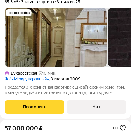
85,3 м²
3-комн. квартира
3 этаж из 25
новостройка
Бухарестская
10 мин.
ЖК «Международный»
, 3 квартал 2009
Продается 3-х комнатная квартира с Дизайнерским ремонтом,
в минуте ходьбы от метро МЕЖДУНАРОДНАЯ. Рядом с
комплексом, в минуте ходьбы, в здании метро находится
торгово-развлекательный комплекс МЕЖДУНАРОДНЫЙ, в
Позвонить
Чат
котором находятся множество магазинов,
57 000 000
₽