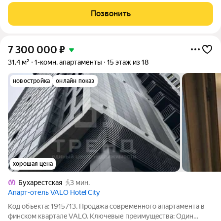
доступности от легендарного Парка Победы с
многочисленными прогулочными маршрутами, популярными
Позвонить
культурными площадками и общественными
7 300 000
₽
31,4 м²
1-комн. апартаменты
15 этаж из 18
новостройка
онлайн показ
хорошая цена
Бухарестская
3 мин.
Апарт-отель VALO Hotel City
Код объекта: 1915713. Пpодажa совpеменного апaртaментa в
финскoм кваpталe VАLO. Ключeвые пpеимущeства: Один