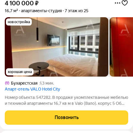
4 100 000
₽
16,7 м²
апартаменты-студия
7 этаж из 25
новостройка
хорошая цена
Бухарестская
3 мин.
Апарт-отель VALO Hotel City
Номер объекта: 547282. В продаже укомплектванные мебелью
и техникой апартаменты 16,7 кв м в Valo (Вало). корпус 5 Об
апартаментах: -16,7 кв м -мебель и техника - вид во двор -
корпус 5 Об апарт-компексе: - управлением апартаментам
Позвонить
занимается