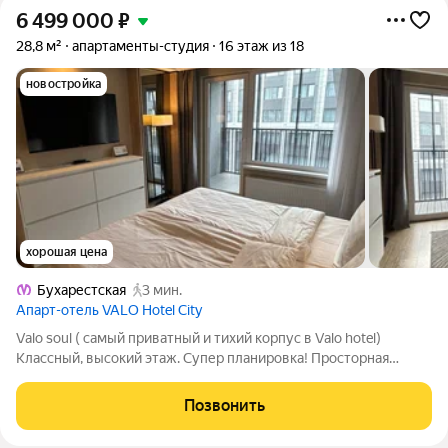
6 499 000
₽
28,8 м²
апартаменты-студия
16 этаж из 18
новостройка
хорошая цена
Бухарестская
3 мин.
Апарт-отель VALO Hotel City
Valo soul ( самый приватный и тихий корпус в Valo hotel)
Классный, высокий этаж. Супер планировка! Просторная
лоджия -3.75 кв.м. В этом корпусе разрешено проживание (
после завершения договора с УК) Отделка 2023 года.
Позвонить
Минимальный износ. Центр Санкт-