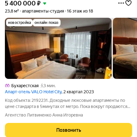
5 400 000
₽
23,8 м²
апартаменты-студия
16 этаж из 18
новостройка
онлайн показ
Бухарестская
3 мин.
Апарт-отель VALO Hotel City
, 2 квартал 2023
Код объекта: 2192231. Доходные люксовые апартаменты по
цене стандарта в 5минутах от метро. Пока вокруг продаются
обычные студии, вы на тех же условиях получаете стильный
Агентство Литвиненко Анна Игоревна
интерьер и экономите от 500000 на ремонте и мебели ПРО
АППАРТАМЕНТ: Общая
Позвонить