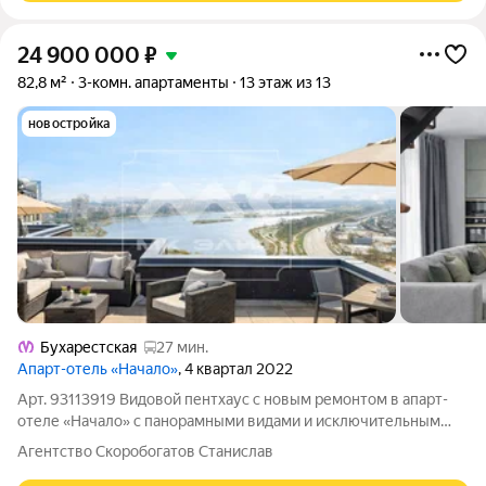
24 900 000
₽
82,8 м²
3-комн. апартаменты
13 этаж из 13
новостройка
Бухарестская
27 мин.
Апарт-отель «Начало»
, 4 квартал 2022
Арт. 93113919 Видовой пентхаус с новым ремонтом в апарт-
отеле «Начало» с панорамными видами и исключительным
комфортом. Пентхаус идеально подойдет для коммерческого
Агентство Скоробогатов Станислав
использования, так и для личного проживания.