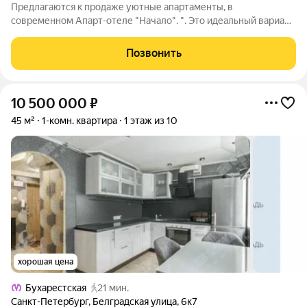
Предлагаются к продаже уютные апартаменты, в
современном Апарт-отеле "Начало". ". Это идеальный вариант
для тех, кто ищет ликвидный объект недвижимости с Высоким
потенциалом доходности или мечтает о комфортном
Позвонить
проживании с полным гостиничным
10 500 000
₽
45 м²
1-комн. квартира
1 этаж из 10
хорошая цена
Бухарестская
21 мин.
Санкт-Петербург
,
Белградская улица
,
6к7