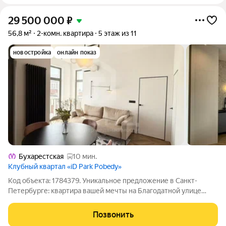
29 500 000
₽
56,8 м²
2-комн. квартира
5 этаж из 11
новостройка
онлайн показ
Бухарестская
10 мин.
Клубный квартал «iD Park Pobedy»
Код объекта: 1784379. Уникальное предложение в Санкт-
Петербурге: квартира вашей мечты на Благодатной улице
Общая информация Представляем вашему вниманию
двухкомнатную квартиру площадью 56,8 кв. м на Благодатной
Позвонить
улице, 50 в Санкт-Петербурге. Квартира