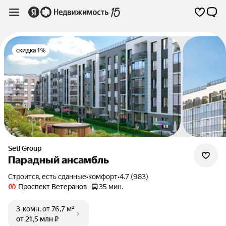
скидка 1%
Setl Group
Парадный ансамбль
Строится, есть сданные
•
комфорт
•
4.7 (983)
Проспект Ветеранов
35 мин.
3-комн.
от 76,7 м²
от 21,5 млн ₽