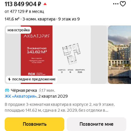
113 849 904
₽
от 477 129 ₽ в месяц
141,6 м²
3-комн. квартира
9 этаж из 9
новостройка
последнее предложение
Чёрная речка
17 мин.
ЖК «Акватория»
, 2 квартал 2029
В продаже 3-комнатная квартира в корпусе 2, на 9 этаже,
площадью 141.62 м, сдача в 2 кв. 2029, без отделки в
премиальном доме «Акватория» от застройщика ГК ПСК!
Премиальный дом «Акватория», возводимый на Выборгской
Позвонить
Позвоните мне
набережной у Кантемировского моста