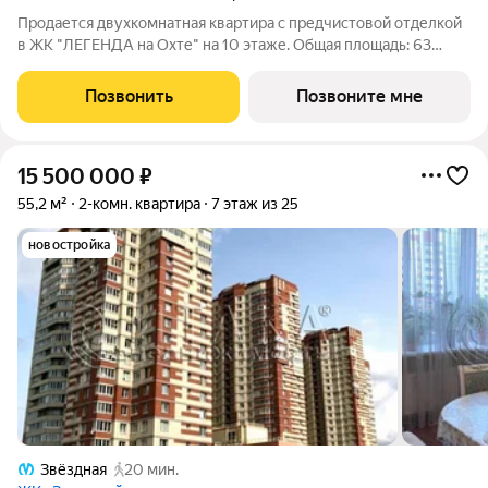
Продается двухкомнатная квартира с предчистовой отделкой
в ЖК "ЛЕГЕНДА на Охте" на 10 этаже. Общая площадь: 63
кв.м., жилая: 24.5 кв.м., площадь просторной кухни-столовой:
23.6 кв.м. Комнаты изолированные, все окна выходят на одну
Позвонить
Позвоните мне
сторону. В квартире
15 500 000
₽
55,2 м²
2-комн. квартира
7 этаж из 25
новостройка
Звёздная
20 мин.