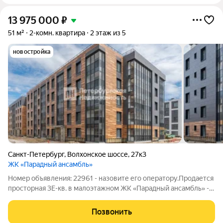
13 975 000
₽
51 м²
2-комн. квартира
2 этаж из 5
новостройка
Санкт-Петербург
,
Волхонское шоссе
,
27к3
ЖК «Парадный ансамбль»
Номер объявления: 22961 - назовите его оператору.Продается
просторная 3Е-кв. в малоэтажном ЖК «Парадный ансамбль» -
Корпус 7.7 - Сдача 4 кв. 2026 года - Квартира с отделкой -
Просторная кухня-гостиная (17.2 кв.м) - Панорамный балкон
Позвонить
(5.7 кв.м) -