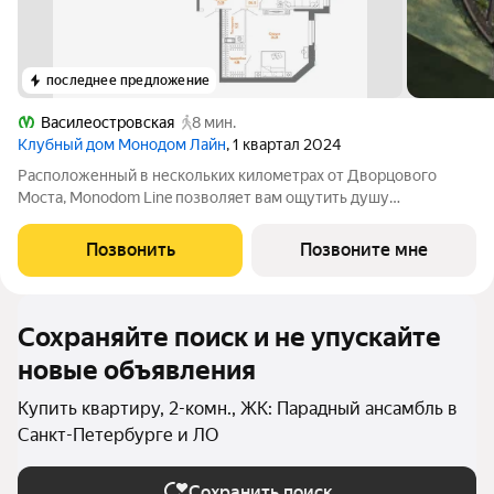
последнее предложение
Василеостровская
8 мин.
Клубный дом Монодом Лайн
, 1 квартал 2024
Расположенный в нескольких километрах от Дворцового
Моста, Monodom Line позволяет вам ощутить душу
исторического центра Санкт-Петербурга. Всего 4 минуты
пешком до метро "Василеостровская", и вы свободно
Позвонить
Позвоните мне
перемещаетесь по городу. Инфраструктура Monodom
Сохраняйте поиск и не упускайте
новые объявления
Купить квартиру, 2-комн., ЖК: Парадный ансамбль в
Санкт-Петербурге и ЛО
Сохранить поиск