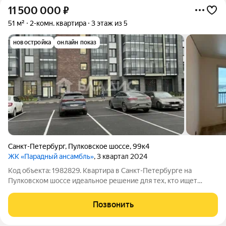
11 500 000
₽
51 м²
2-комн. квартира
3 этаж из 5
новостройка
онлайн показ
Санкт-Петербург
,
Пулковское шоссе
,
99к4
ЖК «Парадный ансамбль»
, 3 квартал 2024
Код объекта: 1982829. Квартира в Санкт-Петербурге на
Пулковском шоссе идеальное решение для тех, кто ищет
комфортное жильё в хорошем районе. Продаётся
двухкомнатная квартира площадью 51 кв. м на третьем этаже
Позвонить
пятиэтажного кирпично-монолитного дома.