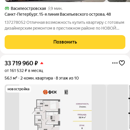
Василеостровская
9 мин.
Санкт-Петербург
,
15-я линия Васильевского острова
,
48
137278052 Отличная возможность купить квартиру с готовым
дизайнерским ремонтом в престижном районе по НОВОЙ
ЦЕНЕ! Экономите время и деньги не нужно делать ремонт и
покупать мебель. Просто заезжайте и начинайте жить с
Позвонить
комфортом в самом сердце
33 719 960
₽
от 161 532 ₽ в месяц
56,1 м²
2-комн. квартира
8 этаж из 10
новостройка