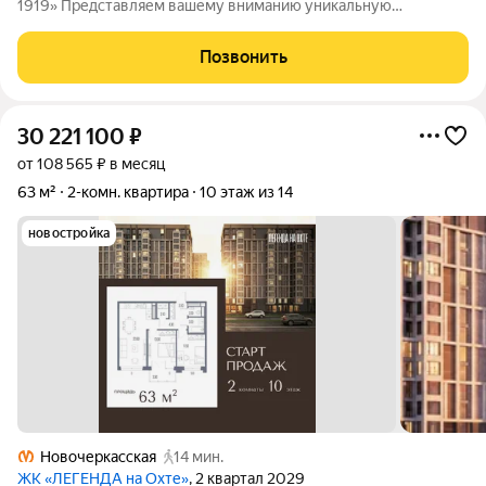
1919» Представляем вашему вниманию уникальную
возможность стать владельцем роскошной квартиры в одном
из самых престижных жилых комплексов города. Престижное
Позвонить
расположение: Московский район один
30 221 100
₽
от 108 565 ₽ в месяц
63 м²
2-комн. квартира
10 этаж из 14
новостройка
Новочеркасская
14 мин.
ЖК «ЛЕГЕНДА на Охте»
, 2 квартал 2029