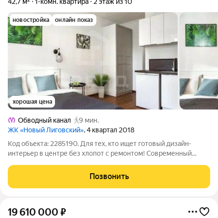
42,7 м²
1-комн. квартира
2 этаж из 10
новостройка
онлайн показ
хорошая цена
Обводный канал
9 мин.
ЖК «Новый Лиговский»
, 4 квартал 2018
Код объекта: 2285190. Для тех, кто ищет готовый дизайн-
интерьер в центре без хлопот с ремонтом! Современный
монолит 2018 года надежность, стиль и полная готовность к
жизни. Продуманное пространство 42,7 м для комфортной
Позвонить
жизни: Дизайнерский ремонт
19 610 000
₽