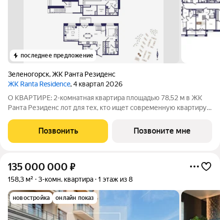
последнее предложение
Зеленогорск
,
ЖК Ранта Резиденс
ЖК Ranta Residence
, 4 квартал 2026
О КВАРТИРЕ: 2-комнатная квартира площадью 78,52 м в ЖК
Ранта Резиденс лот для тех, кто ищет современную квартиру
бизнес-класса в Зеленогорске. В планировке предусмотрены:
двухуровневый формат, терраса 8,24 м, панорамные окна,
Позвонить
Позвоните мне
гардеробная,
135 000 000
₽
158,3 м²
3-комн. квартира
1 этаж из 8
новостройка
онлайн показ