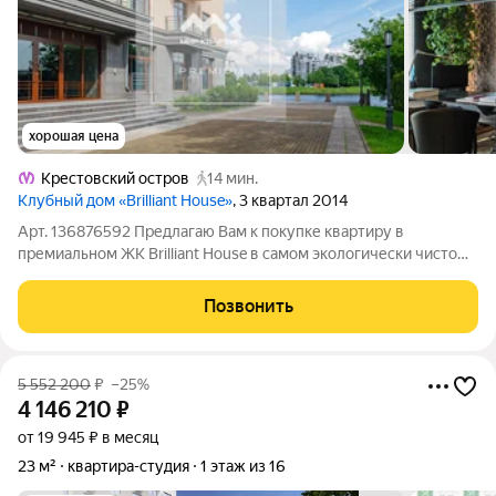
хорошая цена
Крестовский остров
14 мин.
Клубный дом «Brilliant House»
, 3 квартал 2014
Арт. 136876592 Предлагаю Вам к покупке квартиру в
премиальном ЖК Brilliant House в самом экологически чистом
и престижном районе города на Крестовском острове. Это
камерный дом всего на 35 квартир. Со своей набережной,
Позвонить
прогулочной зоной и спуском к
5 552 200
₽
–25%
4 146 210
₽
от 19 945 ₽ в месяц
23 м²
квартира-студия
1 этаж из 16