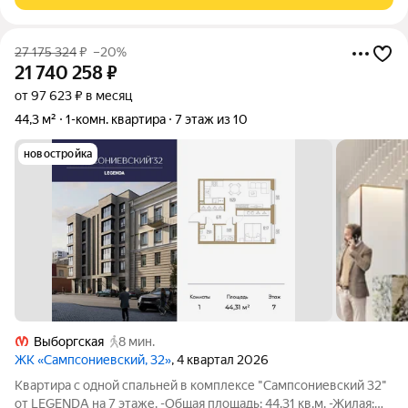
27 175 324
₽
–20%
21 740 258
₽
от 97 623 ₽ в месяц
44,3 м²
1-комн. квартира
7 этаж из 10
новостройка
Выборгская
8 мин.
ЖК «Сампсониевский, 32»
, 4 квартал 2026
Квартира с одной спальней в комплексе "Сампсониевский 32"
от LEGENDA на 7 этаже. -Общая площадь: 44.31 кв.м. -Жилая: