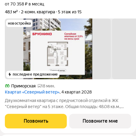
от 70 358 ₽ в месяц
48,1 м²
2-комн. квартира
5 этаж из 15
новостройка
последнее предложение
Приморская
18 мин.
Квартал «Северный ветер»
, 4 квартал 2028
Двухкомнатная квартира с предчистовой отделкой в ЖК
"Северный ветер" на 5 этаже. Общая площадь: 48.08 кв.м.,
жилая: 28.5 кв.м., площадь кухни: 8 кв.м. Квартира угловая, окна
oбecпeчивaют paвнoмepнoe ocвeщeниe в тeчeниe дня. В
Позвонить
Позвоните мне
квартире один