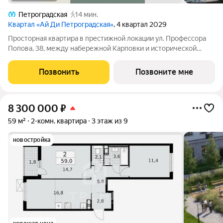
Петроградская
14 мин.
Квартал «Ай Ди Петроградская»
, 4 квартал 2029
Просторная квартира в престижной локации ул. Профессора
Попова, 38, между набережной Карповки и исторической
застройкой Петроградской стороны. Из окон открываются
виды на Иоанновский монастырь и реку Карповку. В пешей
Позвонить
Позвоните мне
доступности метро
8 300 000
₽
59 м²
2-комн. квартира
3 этаж из 9
новостройка