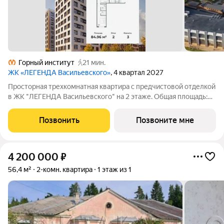
Горный институт
21 мин.
ЖК «ЛЕГЕНДА Васильевского»
, 4 квартал 2027
Просторная трехкомнатная квартира с предчистовой отделкой
в ЖК "ЛЕГЕНДА Васильевского" на 2 этаже. Общая площадь:
84.96 кв.м., жилая: 37.1 кв.м., площадь просторной кухни-
столовой: 25.8 кв.м. Квартира - распашонка, без проходных
Позвонить
Позвоните мне
комнат, окна выходят
4 200 000
₽
56,4 м²
2-комн. квартира
1 этаж из 1