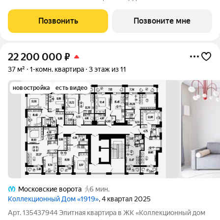
12.17 кв.м. -Площадь просторной кухни-столовой: 19.2 кв.м.
-Высота потолков 2.7 м. Все окна выходят на одну сторону. В
Позвонить
Позвоните мне
квартире один
22 200 000
₽
37 м²
1-комн. квартира
3 этаж из 11
новостройка
есть видео
Московские ворота
6 мин.
Коллекционный Дом «1919»
, 4 квартал 2025
Арт. 135437944 Элитная квартира в ЖК «Коллекционный дом