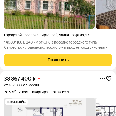
городской посёлок Свирьстрой
,
улица Графтио
,
13
140031188 В 240 км от СПб в поселке городского типа
Свирьстрой Лодейнопольского р-на, продается двухкомнатная
квартира, общей площадью 56,4 кв. м, из них жилая 38,1 кв. м,
кухня 8,3 кв. м, комнаты 19,2+18 кв. м. Дом одноэтажный,
Позвонить
находится на
38 867 400
₽
от 162 888 ₽ в месяц
78,5 м²
2-комн. квартира
4 этаж из 4
новостройка