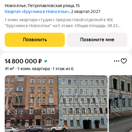
Новоселье
,
Петропавловская улица
,
15
Квартал «Брусника в Новоселье»
, 2 квартал 2027
1-комн. квартира-студия с предчистовой отделкой в ЖК
"Брусника в Новоселье" на 5 этаже. Общая площадь: 38.33
кв.м. Высота потолков 2.7 м. Новоселье это городской поселок
в Ломоносовском районе Ленинградской области. Он
Позвонить
Позвоните мне
расположен в 5 км к югу от
14 800 000
₽
41 м²
1-комн. квартира
1 этаж из 6