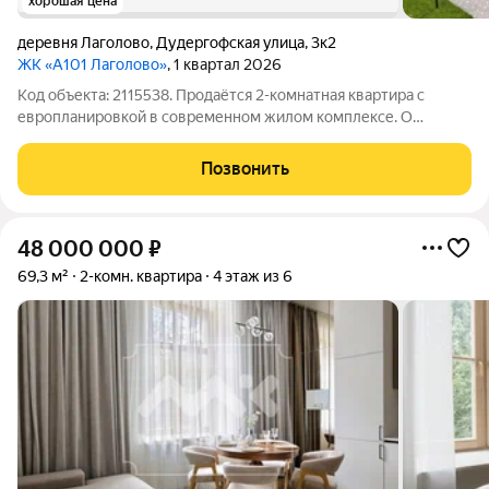
хорошая цена
деревня Лаголово
,
Дудергофская улица
,
3к2
ЖК «А101 Лаголово»
, 1 квартал 2026
Код объекта: 2115538. Продаётся 2-комнатная квартира с
европланировкой в современном жилом комплексе. О
квартире: Общая площадь 59 м Кухня-гостиная 16,8 м Комнаты
изолированные 14,7 + 11,4 м Этаж 3 из 12 Высота потолков 2,8 м
Позвонить
Окна выходят
48 000 000
₽
69,3 м²
2-комн. квартира
4 этаж из 6