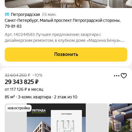
Петроградская
5 мин.
Санкт-Петербург
,
Малый проспект Петроградской стороны
,
79-81-83
Арт. 140244583 Лучшее предложение: квартира с
дизайнерским ремонтом, в клубном доме «Мадонна Бенуа».
Дом был построен в 1955 году в неоклассическом стиле
архитектором Логином Шретером, продолжателем
Позвонить
знаменитой династии Бенуа. В 2023 году была
32 604 250
₽
–10%
29 343 825
₽
от 117 126 ₽ в месяц
85 м²
3-комн. квартира
2 этаж из 10
новостройка