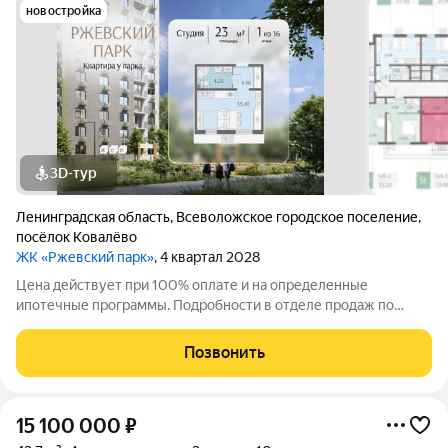
новостройка
3D-тур
Ленинградская область
,
Всеволожское городское поселение
,
посёлок Ковалёво
ЖК «Ржевский парк»
, 4 квартал 2028
Цена действует при 100% оплате и на определенные
ипотечные программы. Подробности в отделе продаж по
телефону. Продается студия в ЖК "ЛСР. Ржевский парк" на 1
этаже. Общая площадь составляет 23.00 кв. м. Квартира с
Позвонить
чистовой отделкой. Жилой комплекс
15 100 000
₽