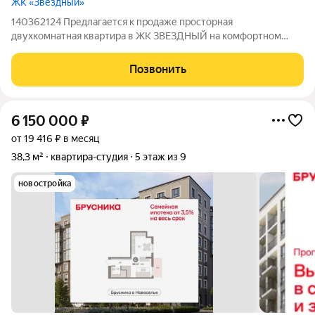
ЖК «Звездный»
140362124 Предлагается к продаже просторная
двухкомнатная квартира в ЖК ЗВЕЗДНЫЙ на комфортном
седьмом этаже. Квартира состоит из двух комнат и
просторной кухни В комнатах окна-эркеры и элегантный
Позвонить
балкон на кухне. Квартира очень тёплая и тихая, окна
6 150 000
₽
от 19 416 ₽ в месяц
38,3 м²
квартира-студия
5 этаж из 9
новостройка