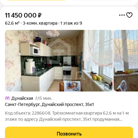
11 450 000
₽
62,6 м²
3-комн. квартира
1 этаж из 9
Дунайская
15 мин.
Санкт-Петербург
,
Дунайский проспект
,
35к1
Код объекта: 2286608. Трёхкомнатная квартира 62,6 м на 1-м
этаже по адресу Дунайский проспект, 35к1 продуманная
планировка, изолированные комнаты. Просторная средняя
комната 17,3 м и две удобные спальни (12,1 и 10,1 м) дают
Позвонить
достаточно места для