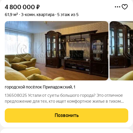
4 800 000
₽
61,9 м²
3-комн. квартира
5 этаж из 5
городской посёлок Приладожский
,
1
136508025 Устали от суеты большого города? Это отличное
предложение для тех, кто ищет комфортное жилье в тихом
небольшом поселке. Чистый, свежий воздух и тишина. В
поселке проживает не больше 6 тысяч жителей. В квартире
Позвонить
сделан косметический ремонт,