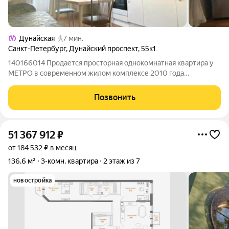
Дунайская
7 мин.
Санкт-Петербург
,
Дунайский проспект
,
55к1
140166014 Продается просторная однокомнатная квартира у
МЕТРО в современном жилом комплексе 2010 года
постройки, ЖК Карпаты. До станции метро Дунайская -7 минут
пешком. Квартира с удобной планировкой и имеет отличные
Позвонить
параметры: -Общая площадь
51 367 912
₽
от 184 532 ₽ в месяц
136,6 м²
3-комн. квартира
2 этаж из 7
новостройка