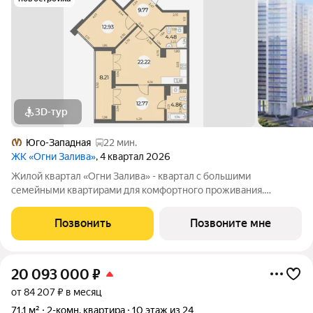
3D-тур
Юго-Западная
22 мин.
ЖК «Огни Залива»
, 4 квартал 2026
Жилой квартал «Огни Залива» - квартал с большими
семейными квартирами для комфортного проживания.
Завораживающие виды, близость к природе и однородная
социальная среда. В проекте IV очереди преобладают двух и
Позвонить
Позвоните мне
трехкомнатные квартиры, высотность 25
20 093 000
₽
от 84 207 ₽ в месяц
71,1 м²
2-комн. квартира
10 этаж из 24