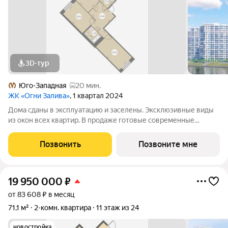
3D-тур
Юго-Западная
20 мин.
ЖК «Огни Залива»
, 1 квартал 2024
Дома сданы в эксплуатацию и заселены. Эксклюзивные виды
из окон всех квартир. В продаже готовые современные
квартиры в III очереди обжитого жилого комплекса «Огни
Залива» по адресу: ул. Маршала Захарова, дом 8, стр.1 и дом 10,
Позвонить
Позвоните мне
стр. 1. 3-5 квартир на
19 950 000
₽
от 83 608 ₽ в месяц
71,1 м²
2-комн. квартира
11 этаж из 24
новостройка