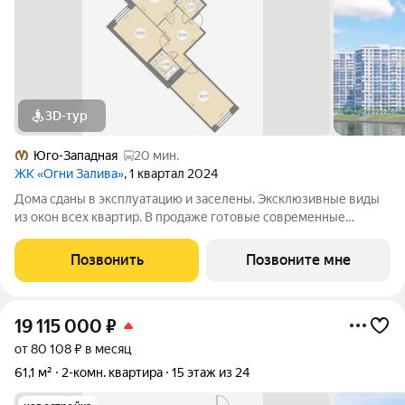
3D-тур
Юго-Западная
20 мин.
ЖК «Огни Залива»
, 1 квартал 2024
Дома сданы в эксплуатацию и заселены. Эксклюзивные виды
из окон всех квартир. В продаже готовые современные
квартиры в III очереди обжитого жилого комплекса «Огни
Залива» по адресу: ул. Маршала Захарова, дом 8, стр.1 и дом 10,
Позвонить
Позвоните мне
стр. 1. 3-5 квартир на
19 115 000
₽
от 80 108 ₽ в месяц
61,1 м²
2-комн. квартира
15 этаж из 24