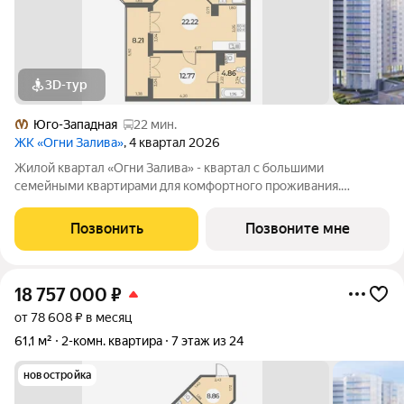
3D-тур
Юго-Западная
22 мин.
ЖК «Огни Залива»
, 4 квартал 2026
Жилой квартал «Огни Залива» - квартал с большими
семейными квартирами для комфортного проживания.
Завораживающие виды, близость к природе и однородная
социальная среда. В проекте IV очереди преобладают двух и
Позвонить
Позвоните мне
трехкомнатные квартиры, высотность 25
18 757 000
₽
от 78 608 ₽ в месяц
61,1 м²
2-комн. квартира
7 этаж из 24
новостройка