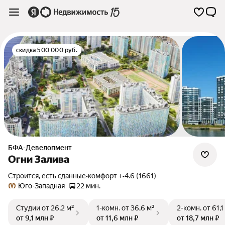
скидка 500 000 руб.
БФА-Девелопмент
Огни Залива
Строится, есть сданные
•
комфорт +
•
4.6 (1661)
Юго-Западная
22 мин.
Студии
от 26,2 м²
1-комн.
от 36,6 м²
2-комн.
от 61,1
от 9,1 млн ₽
от 11,6 млн ₽
от 18,7 млн ₽