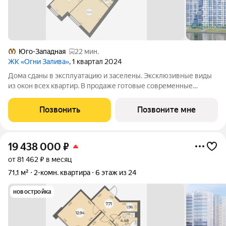
Юго-Западная
22 мин.
ЖК «Огни Залива»
, 1 квартал 2024
Дома сданы в эксплуатацию и заселены. Эксклюзивные виды
из окон всех квартир. В продаже готовые современные
квартиры в III очереди обжитого жилого комплекса «Огни
Залива» по адресу: ул. Маршала Захарова, дом 8, стр.1 и дом 10,
Позвонить
Позвоните мне
стр. 1. 3-5 квартир на
19 438 000
₽
от 81 462 ₽ в месяц
71,1 м²
2-комн. квартира
6 этаж из 24
новостройка