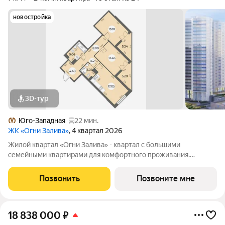
новостройка
3D-тур
Юго-Западная
22 мин.
ЖК «Огни Залива»
, 4 квартал 2026
Жилой квартал «Огни Залива» - квартал с большими
семейными квартирами для комфортного проживания.
Завораживающие виды, близость к природе и однородная
социальная среда. В проекте IV очереди преобладают двух и
Позвонить
Позвоните мне
трехкомнатные квартиры, высотность 25
18 838 000
₽