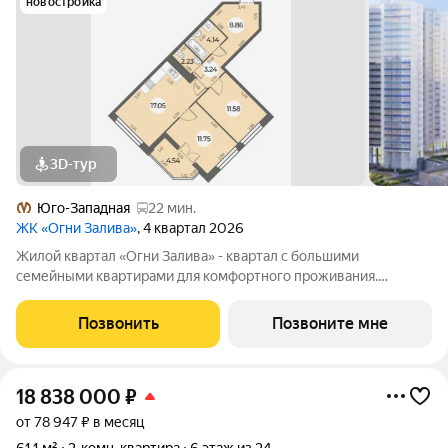
новостройка
3D-тур
Юго-Западная
22 мин.
ЖК «Огни Залива»
, 4 квартал 2026
Жилой квартал «Огни Залива» - квартал с большими
семейными квартирами для комфортного проживания.
Завораживающие виды, близость к природе и однородная
социальная среда. В проекте IV очереди преобладают двух и
Позвонить
Позвоните мне
трехкомнатные квартиры, высотность 25
18 838 000
₽
от 78 947 ₽ в месяц