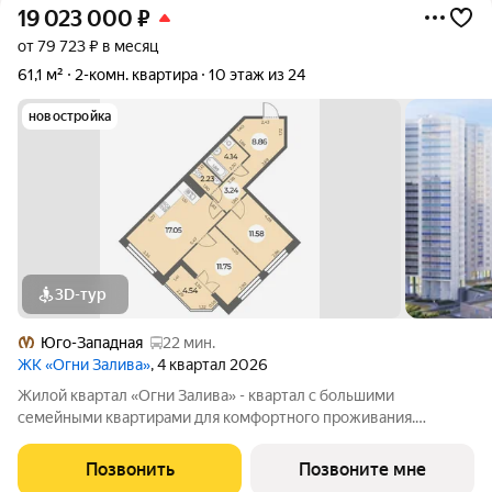
19 023 000
₽
от 79 723 ₽ в месяц
61,1 м²
2-комн. квартира
10 этаж из 24
новостройка
3D-тур
Юго-Западная
22 мин.
ЖК «Огни Залива»
, 4 квартал 2026
Жилой квартал «Огни Залива» - квартал с большими
семейными квартирами для комфортного проживания.
Завораживающие виды, близость к природе и однородная
социальная среда. В проекте IV очереди преобладают двух и
Позвонить
Позвоните мне
трехкомнатные квартиры, высотность 25