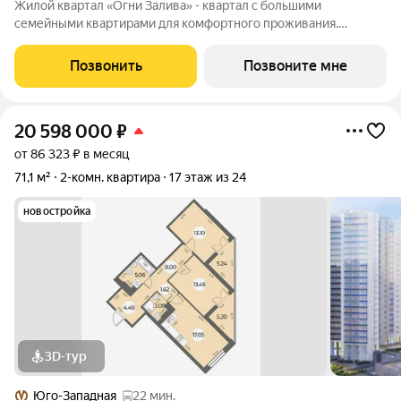
Жилой квартал «Огни Залива» - квартал с большими
семейными квартирами для комфортного проживания.
Завораживающие виды, близость к природе и однородная
социальная среда. В проекте IV очереди преобладают двух и
Позвонить
Позвоните мне
трехкомнатные квартиры, высотность 25
20 598 000
₽
от 86 323 ₽ в месяц
71,1 м²
2-комн. квартира
17 этаж из 24
новостройка
3D-тур
Юго-Западная
22 мин.