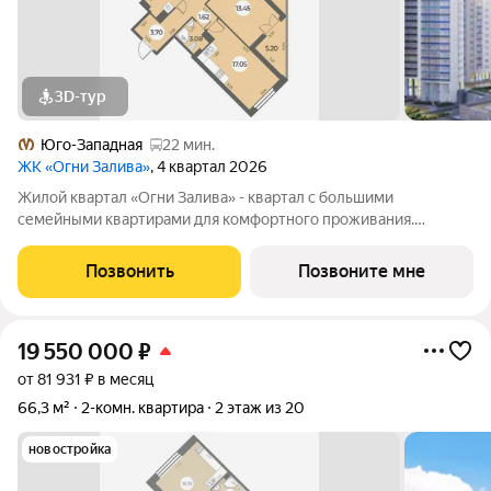
3D-тур
Юго-Западная
22 мин.
ЖК «Огни Залива»
, 4 квартал 2026
Жилой квартал «Огни Залива» - квартал с большими
семейными квартирами для комфортного проживания.
Завораживающие виды, близость к природе и однородная
социальная среда. В проекте IV очереди преобладают двух и
Позвонить
Позвоните мне
трехкомнатные квартиры, высотность 25
19 550 000
₽
от 81 931 ₽ в месяц
66,3 м²
2-комн. квартира
2 этаж из 20
новостройка