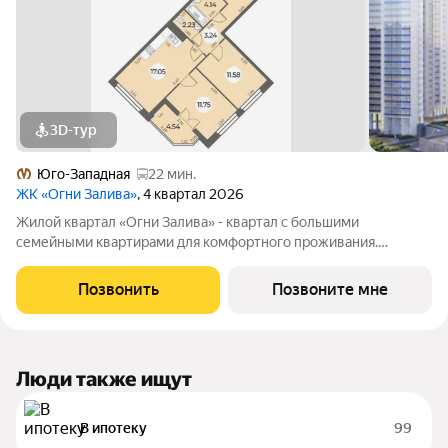
3D-тур
Юго-Западная
22 мин.
ЖК «Огни Залива»
, 4 квартал 2026
Жилой квартал «Огни Залива» - квартал с большими
семейными квартирами для комфортного проживания.
Завораживающие виды, близость к природе и однородная
социальная среда. В проекте IV очереди преобладают двух и
Позвонить
Позвоните мне
трехкомнатные квартиры, высотность 25
Люди также ищут
В ипотеку
99