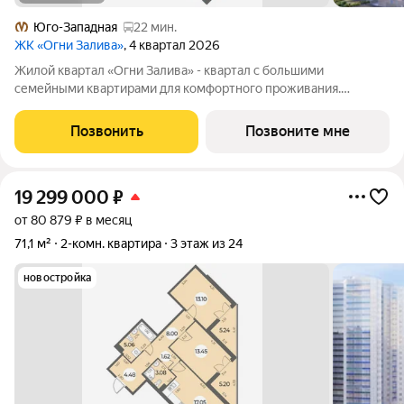
Юго-Западная
22 мин.
ЖК «Огни Залива»
, 4 квартал 2026
Жилой квартал «Огни Залива» - квартал с большими
семейными квартирами для комфортного проживания.
Завораживающие виды, близость к природе и однородная
социальная среда. В проекте IV очереди преобладают двух и
Позвонить
Позвоните мне
трехкомнатные квартиры, высотность 25
19 299 000
₽
от 80 879 ₽ в месяц
71,1 м²
2-комн. квартира
3 этаж из 24
новостройка