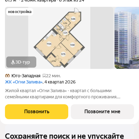
61,1 м²
2-комн. квартира
6 этаж из 24
новостройка
3D-тур
Юго-Западная
22 мин.
ЖК «Огни Залива»
, 4 квартал 2026
Жилой квартал «Огни Залива» - квартал с большими
семейными квартирами для комфортного проживания.
Завораживающие виды, близость к природе и однородная
социальная среда. В проекте IV очереди преобладают двух и
Позвонить
Позвоните мне
трехкомнатные квартиры, высотность 25
Сохраняйте поиск и не упускайте