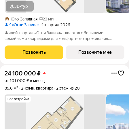
3D-тур
Юго-Западная
22 мин.
ЖК «Огни Залива»
, 4 квартал 2026
Жилой квартал «Огни Залива» - квартал с большими
семейными квартирами для комфортного проживания.
Завораживающие виды, близость к природе и однородная
социальная среда. В проекте IV очереди преобладают двух и
Позвонить
Позвоните мне
трехкомнатные квартиры, высотность 25
24 100 000
₽
от 101 000 ₽ в месяц
89,6 м²
2-комн. квартира
2 этаж из 20
новостройка