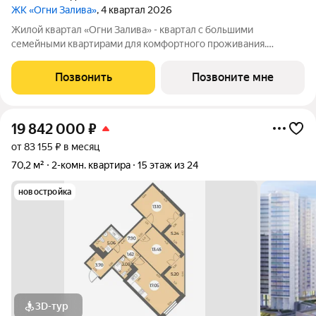
ЖК «Огни Залива»
, 4 квартал 2026
Жилой квартал «Огни Залива» - квартал с большими
семейными квартирами для комфортного проживания.
Завораживающие виды, близость к природе и однородная
социальная среда. В проекте IV очереди преобладают двух и
Позвонить
Позвоните мне
трехкомнатные квартиры, высотность 25
19 842 000
₽
от 83 155 ₽ в месяц
70,2 м²
2-комн. квартира
15 этаж из 24
новостройка
3D-тур