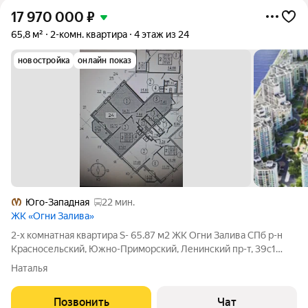
17 970 000
₽
65,8 м²
2-комн. квартира
4 этаж из 24
новостройка
онлайн показ
Юго-Западная
22 мин.
ЖК «Огни Залива»
2-х комнатная квартира S- 65.87 м2 ЖК Огни Залива СПб р-н
Красносельский, Южно-Приморский, Ленинский пр-т, 39с1
Квартира с видом на Финский залив в Башне 3 корпус 5. Окна
Наталья
выходят во двор. Квартира с полной отделкой- комнаты обои,
санузлы кафель,
Позвонить
Чат