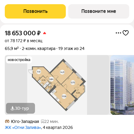
Завораживающие виды, близость к природе и однородная
социальная среда. В проекте IV очереди преобладают двух и
Позвонить
Позвоните мне
трехкомнатные квартиры, высотность 25
18 653 000
₽
от 78 172 ₽ в месяц
65,9 м²
2-комн. квартира
19 этаж из 24
новостройка
3D-тур
Юго-Западная
22 мин.
ЖК «Огни Залива»
, 4 квартал 2026