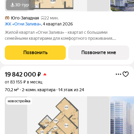
3D-тур
Юго-Западная
22 мин.
ЖК «Огни Залива»
, 4 квартал 2026
Жилой квартал «Огни Залива» - квартал с большими
семейными квартирами для комфортного проживания.
Завораживающие виды, близость к природе и однородная
социальная среда. В проекте IV очереди преобладают двух и
Позвонить
Позвоните мне
трехкомнатные квартиры, высотность 25
19 842 000
₽
от 83 155 ₽ в месяц
70,2 м²
2-комн. квартира
14 этаж из 24
новостройка