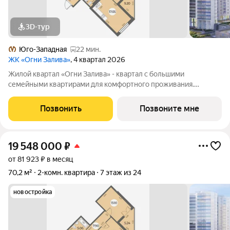
3D-тур
Юго-Западная
22 мин.
ЖК «Огни Залива»
, 4 квартал 2026
Жилой квартал «Огни Залива» - квартал с большими
семейными квартирами для комфортного проживания.
Завораживающие виды, близость к природе и однородная
социальная среда. В проекте IV очереди преобладают двух и
Позвонить
Позвоните мне
трехкомнатные квартиры, высотность 25
19 548 000
₽
от 81 923 ₽ в месяц
70,2 м²
2-комн. квартира
7 этаж из 24
новостройка