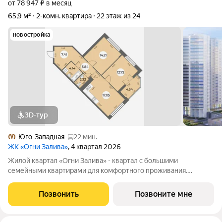
от 78 947 ₽ в месяц
65,9 м²
2-комн. квартира
22 этаж из 24
новостройка
3D-тур
Юго-Западная
22 мин.
ЖК «Огни Залива»
, 4 квартал 2026
Жилой квартал «Огни Залива» - квартал с большими
семейными квартирами для комфортного проживания.
Завораживающие виды, близость к природе и однородная
социальная среда. В проекте IV очереди преобладают двух и
Позвонить
Позвоните мне
трехкомнатные квартиры, высотность 25