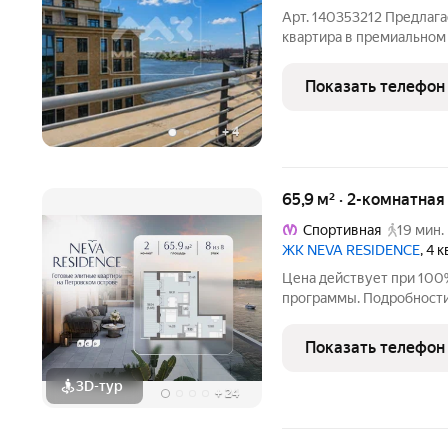
Арт. 140353212 Предлага
квартира в премиальном
всех окон квартиры откр
Удобная двухсторонняя п
Показать телефон
на 2-х
+
4
65,9 м² · 2-комнатна
Спортивная
19 мин.
ЖК NEVA RESIDENCE
, 4 
Цена действует при 100
программы. Подробности в отделе продаж по телефон
Продаётся 2-комнатная к
этаже. Общая площадь со
Показать телефон
отделки. Особенность
3D-тур
+
24