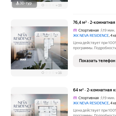
3D-тур
+
23
76,4 м² · 2-комнатная
Спортивная
19 мин.
ЖК NEVA RESIDENCE
, 4 
Цена действует при 100
программы. Подробности в отделе продаж по телефон
Продаётся 2-комнатная к
этаже. Общая площадь со
Показать телефон
отделки. Жилой комплек
+
23
64 м² · 2-комнатная 
Спортивная
19 мин.
ЖК NEVA RESIDENCE
, 4 
Цена действует при 100
программы. Подробности в отделе продаж по телефон