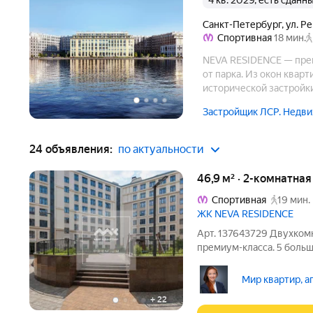
4 кв. 2029, есть сданн
Санкт-Петербург
,
ул. Р
Спортивная
18 мин.
NEVA RESIDENCE — прем
от парка. Из окон квар
исторической застройк
набережная, исполненн
Застройщик ЛСР. Недви
форм. Внутренняя терр
24 объявления:
по актуальности
46,9 м² · 2-комнатна
Спортивная
19 мин.
ЖК NEVA RESIDENCE
Арт. 137643729 Двухком
премиум-класса. 5 больш
покупатель, предлагаю 
RESIDENCE. Комплекс ра
Мир квартир, а
Крестовский остров в
+
22