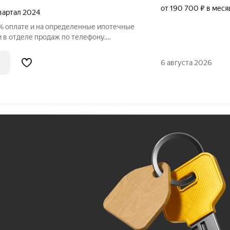
от 190 700 ₽ в меся
квартал 2024
% оплате и на определенные ипотечные
у.
вартира в ЖК «Нева Резиденс» на 8
ставляет 62.60 кв. м. Квартира без
6 августа 2026
Ж
До 100 тыс. ₽