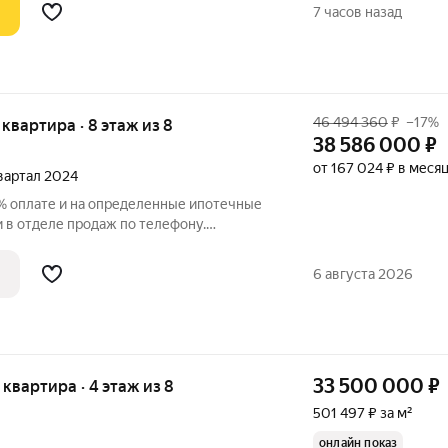
7 часов назад
46 494 360
₽
–17%
я квартира · 8 этаж из 8
38 586 000
₽
от 167 024 ₽ в меся
квартал 2024
% оплате и на определенные ипотечные
у.
вартира в ЖК «Нева Резиденс» на 8
ставляет 70.80 кв. м. Квартира без
6 августа 2026
33 500 000
₽
я квартира · 4 этаж из 8
501 497 ₽ за м²
онлайн показ