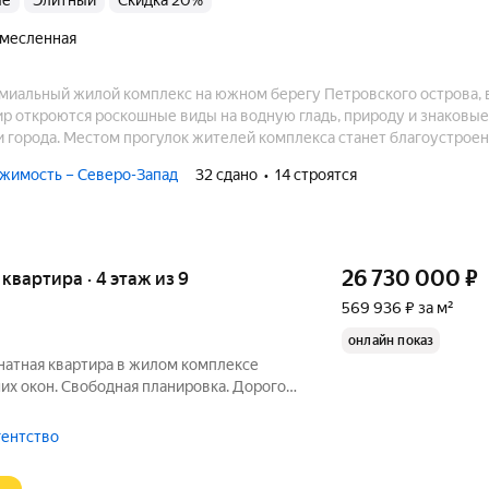
ые
элитный
Скидка 20%
емесленная
иальный жилой комплекс на южном берегу Петровского острова, в
тир откроются роскошные виды на водную гладь, природу и знаковы
и города. Местом прогулок жителей комплекса станет благоустрое
ая по уникальному проекту с озеленением и устройством малых а
жимость – Северо-Запад
32 сдано
14 строятся
итория комплекса полностью пешеходная.
26 730 000
₽
я квартира · 4 этаж из 9
569 936 ₽ за м²
онлайн показ
натная квартира в жилом комплексе
их окон. Свободная планировка. Дорогой
Вам квартиру в новом ЖК NEVA-
сположен на Петровском острове! -
гентство