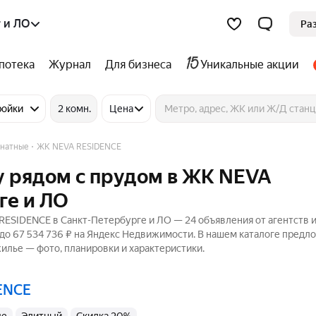
 и ЛО
Ра
потека
Журнал
Для бизнеса
Уникальные акции
ройки
2 комн.
Цена
натные
ЖК NEVA RESIDENCE
у рядом с прудом в ЖК NEVA
ге и ЛО
ESIDENCE в Санкт-Петербурге и ЛО — 24 объявления от агентств 
 до 67 534 736 ₽ на Яндекс Недвижимости. В нашем каталоге предл
жилье — фото, планировки и характеристики.
DENCE