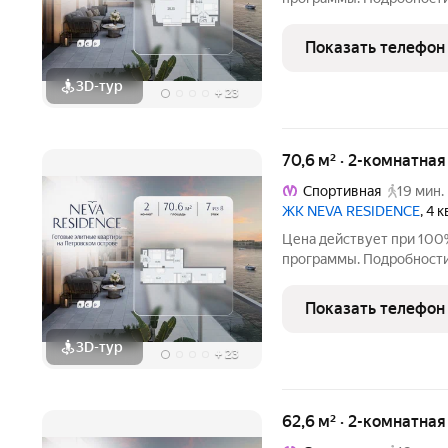
Продаётся 2-комнатная к
этаже. Общая площадь со
Показать телефон
отделки. Жилой комплек
3D-тур
+
23
70,6 м² · 2-комнатна
Спортивная
19 мин.
ЖК NEVA RESIDENCE
, 4 
Цена действует при 100
программы. Подробности в отделе продаж по телефон
Продаётся 2-комнатная к
этаже. Общая площадь со
Показать телефон
отделки. Жилой комплек
3D-тур
+
23
62,6 м² · 2-комнатна