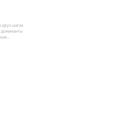
 двух шагах
е доминанты
нная
рхитектурных