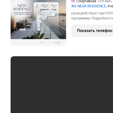
Спортивная
19 мин.
ЖК NEVA RESIDENCE
, 4 
Цена действует при 100
программы. Подробности в отделе продаж по телефон
Продаётся 2-комнатная к
этаже. Общая площадь со
Показать телефон
отделки. Особенность
+
24
ЕЖЕМЕСЯЧНЫЙ ПЛАТЁ
До 30 тыс. ₽
До 50 тыс. ₽
До 70 тыс. ₽