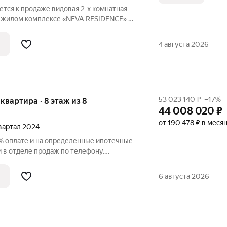
ется к продаже видовая 2-х комнатная
 жилом комплексе «NEVA RESIDENCE» Из
ывается вид на Неву и мост Бетанкура.
ланировка. Самая привлекательная цена
4 августа 2026
53 023 140
₽
–17%
я квартира · 8 этаж из 8
44 008 020
₽
от 190 478 ₽ в меся
квартал 2024
% оплате и на определенные ипотечные
у.
вартира в ЖК «Нева Резиденс» на 8
ставляет 65.90 кв. м. Квартира без
6 августа 2026