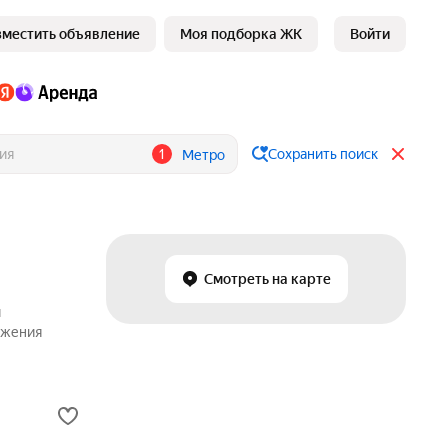
зместить объявление
Моя подборка ЖК
Войти
1
Сохранить поиск
Метро
Смотреть на карте
и
ожения