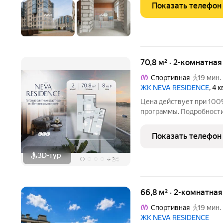
Показать телефон
70,8 м² · 2-комнатна
Спортивная
19 мин.
ЖК NEVA RESIDENCE
, 4 
Цена действует при 100
программы. Подробности в отделе продаж по телефон
Продаётся 2-комнатная к
этаже. Общая площадь со
Показать телефон
отделки. Особенность
3D-тур
+
24
66,8 м² · 2-комнатна
Спортивная
19 мин.
ЖК NEVA RESIDENCE