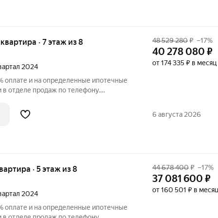
48 529 280
₽
–17%
 квартира · 7 этаж из 8
40 278 080
₽
от 174 335 ₽ в месяц
квартал 2024
% оплате и на определенные ипотечные
у.
вартира в ЖК «Нева Резиденс» на 7
ставляет 76.40 кв. м. Квартира без
6 августа 2026
с
44 678 400
₽
–17%
квартира · 5 этаж из 8
37 081 600
₽
от 160 501 ₽ в меся
квартал 2024
% оплате и на определенные ипотечные
у.