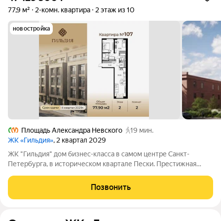
77,9 м²
2-комн. квартира
2 этаж из 10
новостройка
Площадь Александра Невского
19 мин.
ЖК «Гильдия»
, 2 квартал 2029
ЖК "Гильдия" дом бизнес-класса в самом центре Санкт-
Петербурга, в историческом квартале Пески. Престижная
локация, архитектура с характером. В жилом комплексе
"Гильдия" создана продуманная внутренняя инфраструктура
Позвонить
для полноценного отдыха и работы.