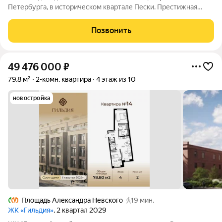
Петербурга, в историческом квартале Пески. Престижная
локация, архитектура с характером. В жилом комплексе
"Гильдия" создана продуманная внутренняя инфраструктура
Позвонить
для полноценного отдыха и работы.
49 476 000
₽
79,8 м²
2-комн. квартира
4 этаж из 10
новостройка
Площадь Александра Невского
19 мин.
ЖК «Гильдия»
, 2 квартал 2029