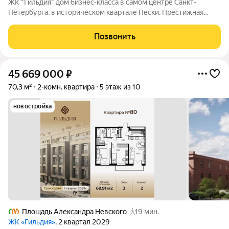
ЖК "Гильдия" дом бизнес-класса в самом центре Санкт-
Петербурга, в историческом квартале Пески. Престижная
локация, архитектура с характером. В жилом комплексе
"Гильдия" создана продуманная внутренняя инфраструктура
Позвонить
для полноценного отдыха и работы.
45 669 000
₽
70,3 м²
2-комн. квартира
5 этаж из 10
новостройка
Площадь Александра Невского
19 мин.
ЖК «Гильдия»
, 2 квартал 2029