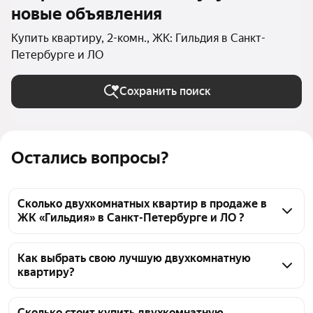
новые объявления
Купить квартиру, 2-комн., ЖК: Гильдия в Санкт-
Петербурге и ЛО
Сохранить поиск
Остались вопросы?
Сколько двухкомнатных квартир в продаже в
ЖК «Гильдия» в Санкт-Петербурге и ЛО ?
На Яндекс Недвижимости в продаже в ЖК 
«Гильдия» в Санкт-Петербурге и ЛО 43 
Как выбрать свою лучшую двухкомнатную
квартиру?
двухкомнатных квартиры 43 объявления от 
застройщиков
Чтобы купить 2-комнатную квартиру с террасой в 
ЖК «Гильдия», воспользуйтесь тепловой картой 
Сколько стоит купить двухкомнатную