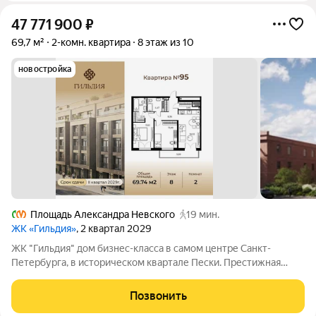
47 771 900
₽
69,7 м²
2-комн. квартира
8 этаж из 10
новостройка
Площадь Александра Невского
19 мин.
ЖК «Гильдия»
, 2 квартал 2029
ЖК "Гильдия" дом бизнес-класса в самом центре Санкт-
Петербурга, в историческом квартале Пески. Престижная
локация, архитектура с характером. В жилом комплексе
"Гильдия" создана продуманная внутренняя инфраструктура
Позвонить
для полноценного отдыха и работы.