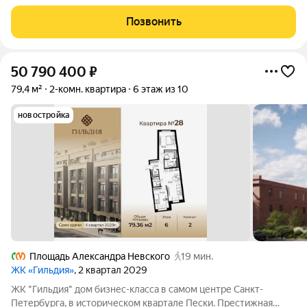
локация, архитектура с характером. В жилом комплексе
"Гильдия" создана продуманная внутренняя инфраструктура
Позвонить
для полноценного отдыха и работы.
50 790 400
₽
79,4 м²
2-комн. квартира
6 этаж из 10
новостройка
Площадь Александра Невского
19 мин.
ЖК «Гильдия»
, 2 квартал 2029
ЖК "Гильдия" дом бизнес-класса в самом центре Санкт-
Петербурга, в историческом квартале Пески. Престижная