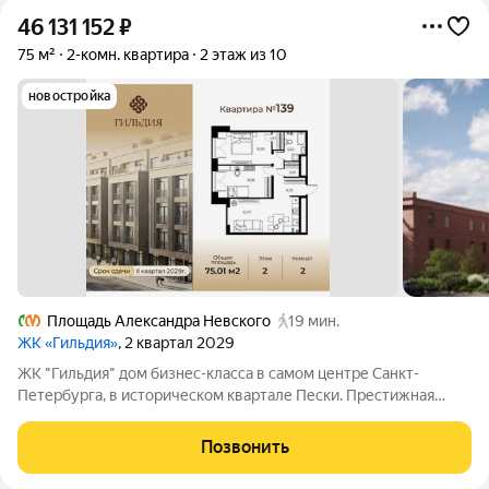
46 131 152
₽
75 м²
2-комн. квартира
2 этаж из 10
новостройка
Площадь Александра Невского
19 мин.
ЖК «Гильдия»
, 2 квартал 2029
ЖК "Гильдия" дом бизнес-класса в самом центре Санкт-
Петербурга, в историческом квартале Пески. Престижная
локация, архитектура с характером. В жилом комплексе
"Гильдия" создана продуманная внутренняя инфраструктура
Позвонить
для полноценного отдыха и работы.