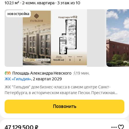
102,1 м²
2-комн. квартира
3 этаж из 10
новостройка
Площадь Александра Невского
19 мин.
ЖК «Гильдия»
, 2 квартал 2029
ЖК "Гильдия" дом бизнес-класса в самом центре Санкт-
Петербурга, в историческом квартале Пески. Престижная
локация, архитектура с характером. В жилом комплексе
"Гильдия" создана продуманная внутренняя инфраструктура
Позвонить
для полноценного отдыха и работы.
47 129 500
₽