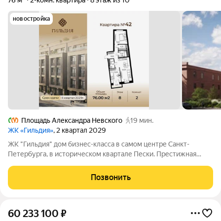
76 м²
2-комн. квартира
8 этаж из 10
новостройка
Площадь Александра Невского
19 мин.
ЖК «Гильдия»
, 2 квартал 2029
ЖК "Гильдия" дом бизнес-класса в самом центре Санкт-
Петербурга, в историческом квартале Пески. Престижная
локация, архитектура с характером. В жилом комплексе
"Гильдия" создана продуманная внутренняя инфраструктура
Позвонить
для полноценного отдыха и работы.
60 233 100
₽