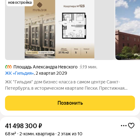
новостройка
Площадь Александра Невского
19 мин.
ЖК «Гильдия»
, 2 квартал 2029
ЖК "Гильдия" дом бизнес-класса в самом центре Санкт-
Петербурга, в историческом квартале Пески. Престижная
локация, архитектура с характером. В жилом комплексе
"Гильдия" создана продуманная внутренняя инфраструктура
Позвонить
для полноценного отдыха и работы.
41 498 300
₽
68 м²
2-комн. квартира
2 этаж из 10