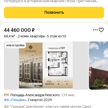
Петербурга, в историческом квартале Пески. Престижная
локация, архитектура с характером. В жилом комплексе
"Гильдия" создана продуманная внутренняя инфраструктура
Позвонить
для полноценного отдыха и работы.
44 460 000
₽
68,4 м²
2-комн. квартира
5 этаж из 10
новостройка
Площадь Александра Невского
19 мин.
ЖК «Гильдия»
, 2 квартал 2029
ЖК "Гильдия" дом бизнес-класса в самом центре Санкт-