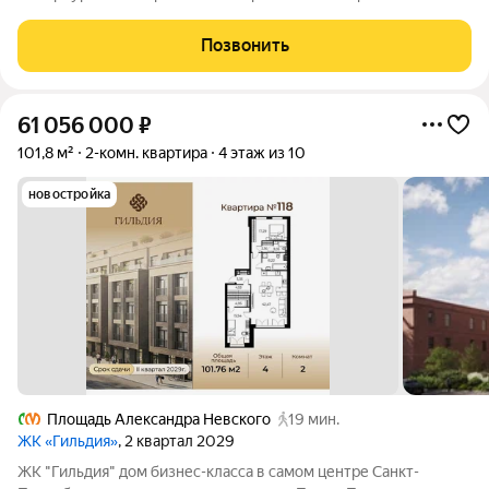
локация, архитектура с характером. В жилом комплексе
"Гильдия" создана продуманная внутренняя инфраструктура
Позвонить
для полноценного отдыха и работы.
61 056 000
₽
101,8 м²
2-комн. квартира
4 этаж из 10
новостройка
Площадь Александра Невского
19 мин.
ЖК «Гильдия»
, 2 квартал 2029
ЖК "Гильдия" дом бизнес-класса в самом центре Санкт-