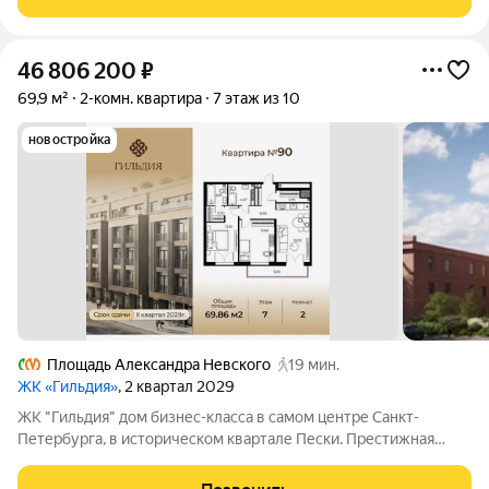
для полноценного отдыха и работы.
46 806 200
₽
69,9 м²
2-комн. квартира
7 этаж из 10
новостройка
Площадь Александра Невского
19 мин.
ЖК «Гильдия»
, 2 квартал 2029
ЖК "Гильдия" дом бизнес-класса в самом центре Санкт-
Петербурга, в историческом квартале Пески. Престижная
локация, архитектура с характером. В жилом комплексе
"Гильдия" создана продуманная внутренняя инфраструктура