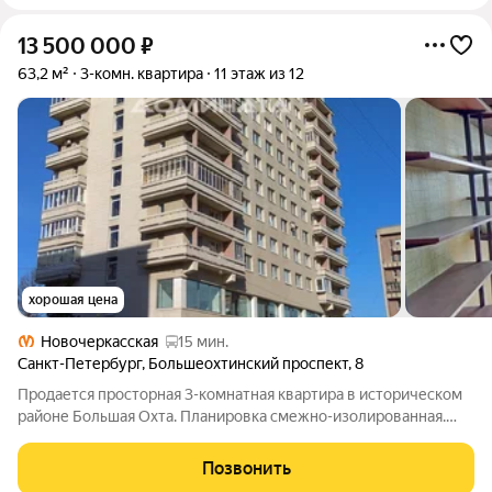
13 500 000
₽
63,2 м²
3-комн. квартира
11 этаж из 12
хорошая цена
Новочеркасская
15 мин.
Санкт-Петербург
,
Большеохтинский проспект
,
8
Продается просторная 3-комнатная квартира в историческом
районе Большая Охта. Планировка смежно-изолированная.
Кухня просторная с балконом. Есть место под гардеробную.
Сан/узел изолированный. Квартира требует ремонта.
Позвонить
Установлены стеклопакеты. Дом