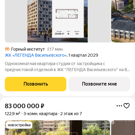
Горный институт
17 мин.
ЖК «ЛЕГЕНДА Васильевского»
, 1 квартал 2029
Однокомнатная квартира-студия от застройщика с
предчистовой отделкой в ЖК "ЛЕГЕНДА Васильевского" на 8
этаже. Общая площадь: 29.08 кв.м., площадь гостиной 22.2
кв.м., из которых 5 кв.м. выделено под кухонную зону. Все окна
Позвонить
Позвоните мне
выходят на одну сторону. В
83 000 000
₽
122,9 м²
3-комн. квартира
2 этаж из 7
новостройка