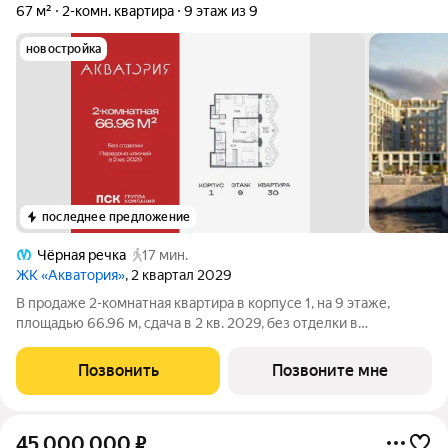
67 м²
2-комн. квартира
9 этаж из 9
новостройка
последнее предложение
Чёрная речка
17 мин.
ЖК «Акватория»
, 2 квартал 2029
В продаже 2-комнатная квартира в корпусе 1, на 9 этаже,
площадью 66.96 м, сдача в 2 кв. 2029, без отделки в
премиальном доме «Акватория» от застройщика ГК ПСК!
Премиальный дом «Акватория», возводимый на Выборгской
Позвонить
Позвоните мне
набережной у Кантемировского моста -
45 000 000
₽