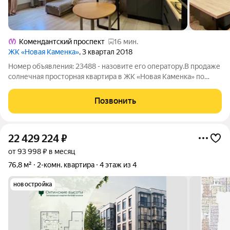
Комендантский проспект
16 мин.
ЖК «Новая Каменка»
, 3 квартал 2018
Номер объявления: 23488 - назовите его оператору.В продаже
солнечная просторная квартира в ЖК «Новая Каменка» по
адресу: Глухарская ул., 27/1. Квартира расположена на 10-ом
этаже панельного дома 2018 года постройки. Приятный
Позвонить
чистый подъезд с двумя
22 429 224
₽
от 93 998 ₽ в месяц
76,8 м²
2-комн. квартира
4 этаж из 4
новостройка