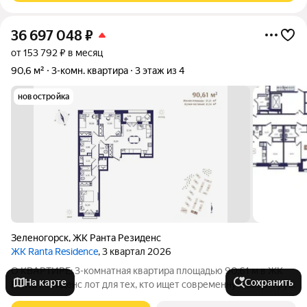
36 697 048
₽
от 153 792 ₽ в месяц
90,6 м²
3-комн. квартира
3 этаж из 4
новостройка
Зеленогорск
,
ЖК Ранта Резиденс
ЖК Ranta Residence
, 3 квартал 2026
О КВАРТИРЕ: 3-комнатная квартира площадью 90,61 м в ЖК
На карте
Сохранить
Ранта Резиденс лот для тех, кто ищет современную квартиру
бизнес-класса в Зеленогорске. В планировке предусмотрены: