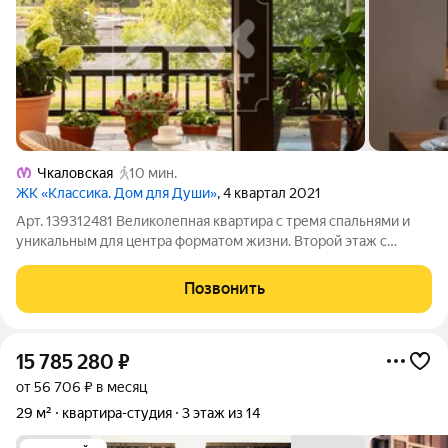
Чкаловская
10 мин.
ЖК «Классика. Дом для Души»
, 4 квартал 2021
Арт. 139312481 Великолепная квартира с тремя спальнями и
уникальным для центра форматом жизни. Второй этаж с
панорамной террасой, выходящей прямо на водную гладь
Малой Невки и ухоженную набережную. Это редчайшая
Позвонить
возможность иметь собственное открытое
15 785 280
₽
от 56 706 ₽ в месяц
29 м²
квартира-студия
3 этаж из 14