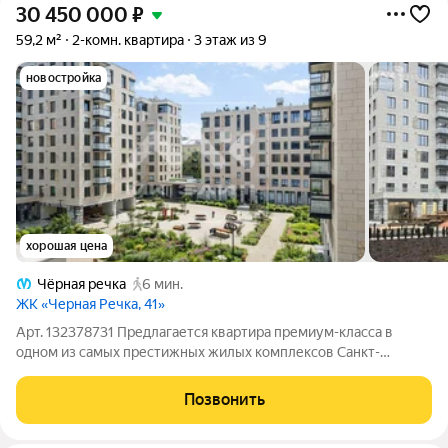
30 450 000
₽
59,2 м²
2-комн. квартира
3 этаж из 9
новостройка
хорошая цена
Чёрная речка
6 мин.
ЖК «Черная Речка, 41»
Арт. 132378731 Предлагается квартира премиум-класса в
одном из самых престижных жилых комплексов Санкт-
Петербурга в проекте бизнес-класса "Черная Речка 41" от
известного застройщика "Legenda". О квартире: Квартира
Позвонить
расположена на 3 этаже. Планировка