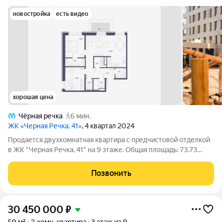
новостройка
есть видео
хорошая цена
Чёрная речка
6 мин.
ЖК «Черная Речка, 41»
, 4 квартал 2024
Продается двухкомнатная квартира с предчистовой отделкой
в ЖК "Черная Речка, 41" на 9 этаже. Общая площадь: 73.73
кв.м., жилая: 22.49 кв.м., площадь просторной кухни-столовой:
29.29 кв.м. Квартира угловая, окна oбecпeчивaют paвнoмepнoe
Позвонить
ocвeщeниe в
30 450 000
₽