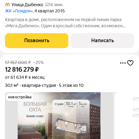
Улица Дыбенко
16 мин.
ЖК «Лондон»
, 4 квартал 2015
Квартира в доме, расположенном на первой линии парка
«Мега Дыбенко». Один взрослый собственник, возможен
быстрый выход на сделку. обременений нет Инфраструктура
ТРК «МЕГА Дыбенко» около 5 минут на автомобиле В радиусе
Позвонить
Написать
37 минут пешком расположены
17 157 000
₽
–25%
12 816 279
₽
от 61 634 ₽ в месяц
30,1 м²
квартира-студия
5 этаж из 10
новостройка