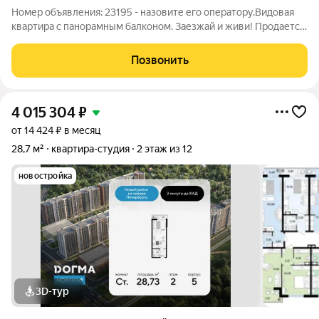
Номер объявления: 23195 - назовите его оператору.Видовая
квартира с панорамным балконом. Заезжай и живи! Продается
просторная квартира в ЖК «Солнечный город», полностью
готовая к проживанию. Качественный ремонт, встроенная
Позвонить
мебель и техника,
4 015 304
₽
от 14 424 ₽ в месяц
28,7 м²
квартира-студия
2 этаж из 12
новостройка
3D-тур