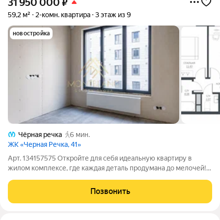
31 950 000
₽
59,2 м²
2-комн. квартира
3 этаж из 9
новостройка
Чёрная речка
6 мин.
ЖК «Черная Речка, 41»
Арт. 134157575 Откройте для себя идеальную квартиру в
жилом комплексе, где каждая деталь продумана до мелочей!
Представьте: вы заходите в свою новую квартиру с высокими
потолками 3 метра, где пространство дышит свободой и
Позвонить
уютом. Функциональная