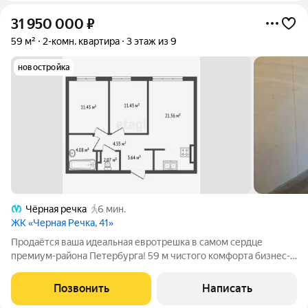
31 950 000
₽
59 м²
2-комн. квартира
3 этаж из 9
новостройка
Чёрная речка
6 мин.
ЖК «Черная Речка, 41»
Продаётся ваша идеальная евротрешка в самом сердце
премиум-района Петербурга! 59 м чистого комфорта бизнес-
класса в ЖК LEGENDA Черная Речка, 41 3/9 этаж, вид во двор,
предчистовая отделка White Box! Кухня-гостиная 21.58 м
Позвонить
Написать
идеальное пространство