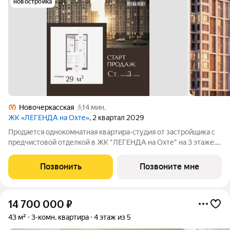
новостройка
Новочеркасская
14 мин.
ЖК «ЛЕГЕНДА на Охте»
, 2 квартал 2029
Продается однокомнатная квартира-студия от застройщика с
предчистовой отделкой в ЖК "ЛЕГЕНДА на Охте" на 3 этаже.
Общая площадь: 29 кв.м., площадь гостиной 21.1 кв.м., из
которых 6.2 кв.м. выделено под кухонную зону. Все окна
Позвонить
Позвоните мне
выходят на одну сторону.
14 700 000
₽
43 м²
3-комн. квартира
4 этаж из 5