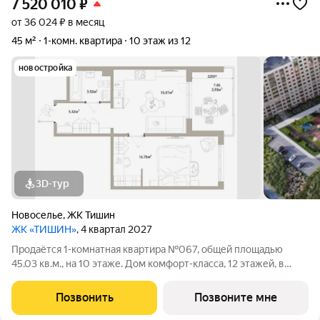
7 520 010
₽
от 36 024 ₽ в месяц
45 м²
1-комн. квартира
10 этаж из 12
новостройка
3D-тур
Новоселье
,
ЖК Тишин
ЖК «ТИШИН»
, 4 квартал 2027
Продаётся 1-комнатная квартира №067, общей площадью
45.03 кв.м., на 10 этаже. Дом комфорт-класса, 12 этажей, в
окружении леса и малоэтажной застройки. Проект с умным
домом. РАСПОЛОЖЕНИЕ И БЛАГОУСТРОЙСТВО ЖК «Тишин»
Позвонить
Позвоните мне
расположен в поселке Новоселье в