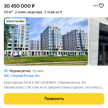
30 450 000
₽
59 м²
2-комн. квартира
3 этаж из 9
новостройка
Чёрная речка
6 мин.
ЖК «Черная Речка, 41»
Евротрёшка 59 м в ЖК LEGENDA «Чёрная речка, 41»
(бизнескласс) 3й этаж из 9, предчистовая отделка , потолки 3
м, вид во двор, 2 санузла. Планировка: кухнягостиная 21,5 м,
две комнаты по 11,5 м В квартире уже готовы стены, полы,
Позвонить
электрика, сантехника