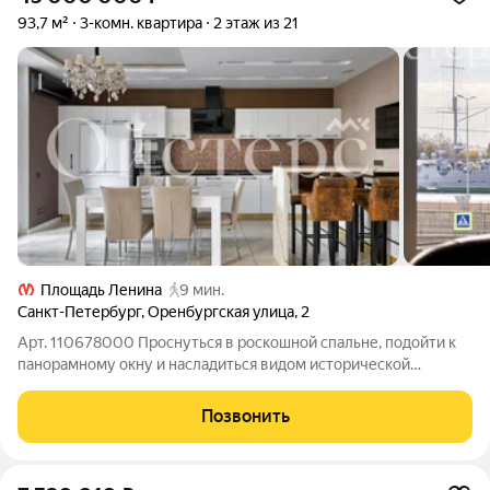
93,7 м²
3-комн. квартира
2 этаж из 21
Площадь Ленина
9 мин.
Санкт-Петербург
,
Оренбургская улица
,
2
Арт. 110678000 Проснуться в роскошной спальне, подойти к
панорамному окну и насладиться видом исторической
панорамы и легендарного военного крейсера «Аврора»
атмосфера жизни в доме по улице Оренбургской, 2 поистине
Позвонить
вдохновляет. Сейчас в ЖК «Аврора»