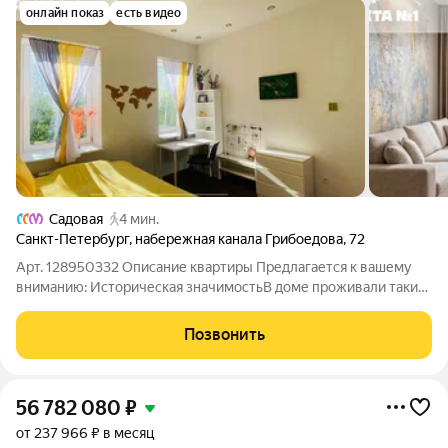
онлайн показ
есть видео
Садовая
4 мин.
Санкт-Петербург
,
набережная канала Грибоедова
,
72
Арт. 128950332 Описание квартиры Предлагается к вашему
вниманию: Историческая значимостьВ доме проживали такие
знаменитые люди, как Н.В. Гоголь и В.Ф. Комиссаржевская
Квартира расположена в историческом районе, что придает ей
Позвонить
особую ценность и
56 782 080
₽
от 237 966 ₽ в месяц