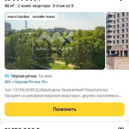
88 м²
2-комн. квартира
8 этаж из 9
новостройка
онлайн показ
Чёрная речка
6 мин.
ЖК «Черная Речка, 41»
Арт. 127963698 Добрый день Уважаемый Покупатель!
Продается шикарная видовая квартира с двумя спальнями и
роскошной кухней-гостиной. Квартира с чистой юридической
историей и Видовыми характеристиками. Из квартиры
Позвонить
открывается Величественный вид на