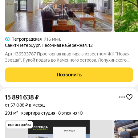
Петроградская
16 мин.
Санкт-Петербург
,
Песочная набережная
,
12
Арт. 136533787 Просторная квартира в известном ЖК "Новая
Звезда". Рукой подать до Каменного острова, Лопухинского
сада, Крестовского острова. ДОМ Культовый ЖК "Новая
звезда" на Аптекарском острове. Всего 78 квартир! Построен
Позвонить
компанией RBI в 2005 г. В
15 891 638
₽
от 57 088 ₽ в месяц
29,1 м²
квартира-студия
8 этаж из 10
новостройка