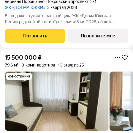
деревня Порошкино
,
Покровский проспект
,
2к1
ЖК «ДОГМА ЮККИ»
, 3 квартал 2028
В продаже студия от застройщика ЖК «Догма Юкки» в
Ленинградской области. Срок сдачи: 3 кв. 2028, общей
площадью 28.73 кв.м., на 2 этаже. «Догма Юкки» это квартал с
доступной социальной инфраструктурой. Жилой комплекс
Позвонить
Позвоните мне
расположен в Ленинградской
15 500 000
₽
79,6 м²
3-комн. квартира
10 этаж из 25
новостройка