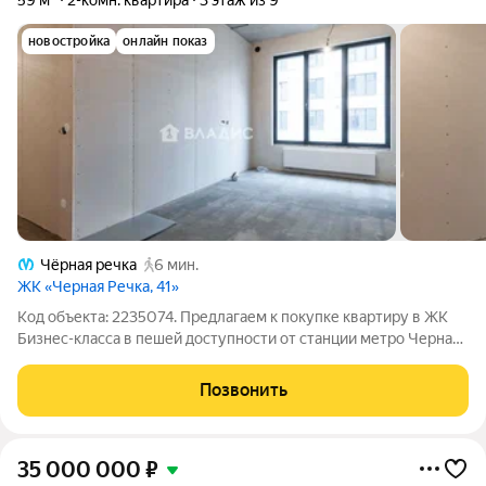
59 м²
2-комн. квартира
3 этаж из 9
новостройка
онлайн показ
Чёрная речка
6 мин.
ЖК «Черная Речка, 41»
Код объекта: 2235074. Предлагаем к покупке квартиру в ЖК
Бизнес-класса в пешей доступности от станции метро Черная
Речка! О квартире: Эргономичная планировка с кухней-
гостиной 21.58 м. Увеличенные оконные проемы, потолки 3
Позвонить
метра. Отделка Подчистовая
35 000 000
₽