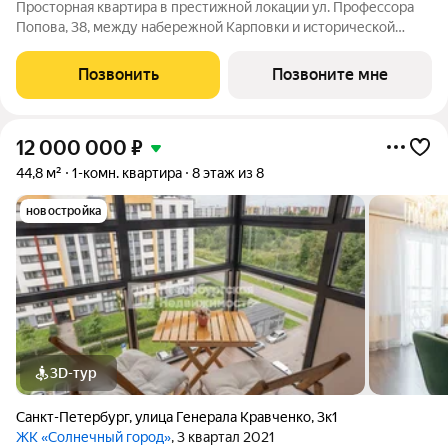
Просторная квартира в престижной локации ул. Профессора
Попова, 38, между набережной Карповки и исторической
застройкой Петроградской стороны. Из окон открываются
виды на Иоанновский монастырь и реку Карповку. В пешей
Позвонить
Позвоните мне
доступности метро
12 000 000
₽
44,8 м²
1-комн. квартира
8 этаж из 8
новостройка
3D-тур
Санкт-Петербург
,
улица Генерала Кравченко
,
3к1
ЖК «Солнечный город»
, 3 квартал 2021