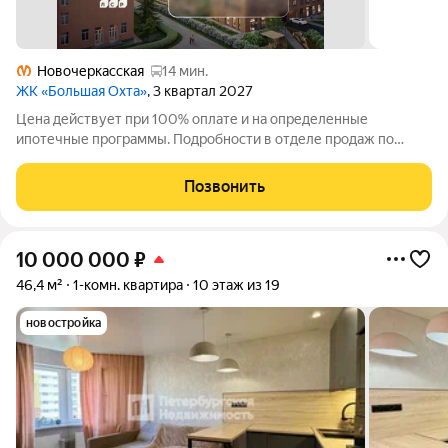
Новочеркасская
14 мин.
ЖК «Большая Охта»
, 3 квартал 2027
Цена действует при 100% оплате и на определенные
ипотечные программы. Подробности в отделе продаж по
телефону. Продаётся студия в ЖК «Большая Охта» на 5 этаже.
Общая площадь составляет 30.10 кв. м. Квартира с white box
Позвонить
отделкой. Жилой комплекс
10 000 000
₽
46,4 м²
1-комн. квартира
10 этаж из 19
новостройка