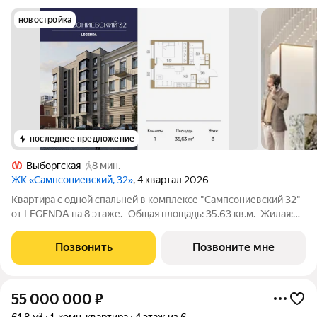
новостройка
последнее предложение
Выборгская
8 мин.
ЖК «Сампсониевский, 32»
, 4 квартал 2026
Квартира с одной спальней в комплексе "Сампсониевский 32"
от LEGENDA на 8 этаже. -Общая площадь: 35.63 кв.м. -Жилая:
11.62 кв.м. -Площадь просторной кухни-столовой: 14.91 кв.м.
-Высота потолков 2.7 м. Все окна выходят на одну сторону. В
Позвонить
Позвоните мне
квартире один
55 000 000
₽