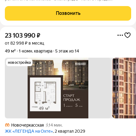
Планировка продумана для жизни большой семьи: четыре
отдельные спальни, два санузла и кухня-гостиная площадью
Позвонить
почти 28 м с современной мебелью и
23 103 990
₽
от 82 998 ₽ в месяц
49 м²
1-комн. квартира
5 этаж из 14
новостройка
Новочеркасская
14 мин.
ЖК «ЛЕГЕНДА на Охте»
, 2 квартал 2029