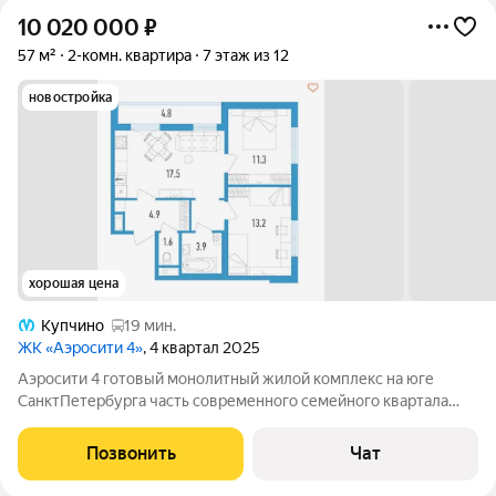
10 020 000
₽
57 м²
2-комн. квартира
7 этаж из 12
новостройка
хорошая цена
Купчино
19 мин.
ЖК «Аэросити 4»
, 4 квартал 2025
Аэросити 4 готовый монолитный жилой комплекс на юге
СанктПетербурга часть современного семейного квартала
АЭРОСИТИ. Это масштабный проект комплексной застройки,
где жилые дома возводятся одновременно со школами,
Позвонить
Чат
детскими садами и