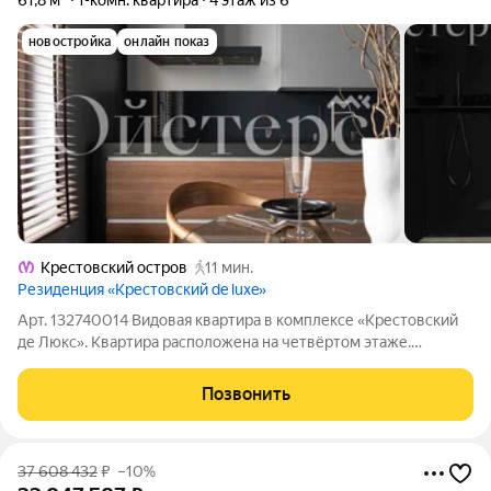
61,8 м²
1-комн. квартира
4 этаж из 6
новостройка
онлайн показ
Крестовский остров
11 мин.
Резиденция «Крестовский de luxe»
Арт. 132740014 Видовая квартира в комплексе «Крестовский
де Люкс». Квартира расположена на четвёртом этаже.
Премиальная отделка, пол из кварцита, кухня Valcucine,
система вентиляции и кондиционирования, увеличенные
Позвонить
двери. Ремонт без амортизации.
37 608 432
₽
–10%