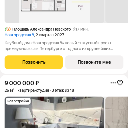
Площадь Александра Невского
17 мин.
Новгородская 8
, 2 квартал 2027
Клубный дом «Новгородская 8» новый статусный проект
премиум-класса в Петербурге от одного из крупнейших
федеральных девелоперов ГК ФСК. Дом расположен на тихой
Новгородской улице в районе со сложившейся
Позвонить
Позвоните мне
инфраструктурой, в непосредственной близости
9 000 000
₽
25 м²
квартира-студия
3 этаж из 18
новостройка