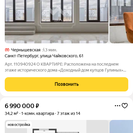
Чернышевская
3 мин.
Санкт-Петербург
,
улица Чайковского
,
61
Арт. 110940924 О КВАРТИРЕ: Расположена на последнем
этаже исторического дома «Доходный дом купцов Гулиных»
заново построенный этаж, а значит новое абсолютно все, от
стен до перекрытий и коммуникаций Общая площадь 303,6
Позвонить
кв.м., на которой идеально
6 990 000
₽
34,2 м²
1-комн. квартира
7 этаж из 14
новостройка