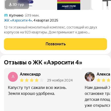
3D-тур
Купчино
19 мин.
ЖК «Аэросити 4»
, 4 квартал 2025
12-ти этажный монолитный комплекс, состоящий из двух
корпусов на 923 квартиры. Дом примыкает к давно
сформировавшейся части района. Рядом расположены
остановки общественного транспорта, магазины и социальные
Позвонить
учреждения. В составе проекта возводится
Отзывы о ЖК «Аэросити 4»
Александр
Алекса
А
29 ноября 2024
Капусту тут сажали всю жизнь.
Нам данный Ж
Земля хорошо удобрена.
остановке тр
детская площ
уже открылся 