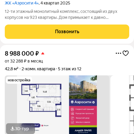
ЖК «Аэросити 4»
, 4 квартал 2025
12-ти этажный монолитный комплекс, состоящий из двух
корпусов на 923 квартиры. Дом примыкает к давно
сформировавшейся части района. Рядом расположены
остановки общественного транспорта, магазины и социальные
Позвонить
учреждения. В составе проекта возводится
8 988 000
₽
от 32 288 ₽ в месяц
42,8 м²
2-комн. квартира
5 этаж из 12
новостройка
3D-тур