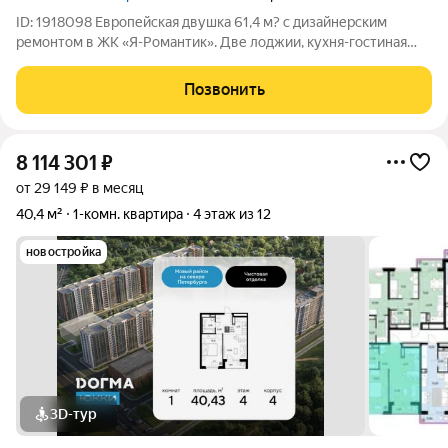
ID: 1918098 Европейская двушка 61,4 м? с дизайнерским
ремонтом в ЖК «Я-Романтик». Две лоджии, кухня-гостиная
19,6 м? и мебель в подарок! Представьте: вы просыпаетесь на
13-м этаже, выходите на теплую застекленную лоджию с
Позвонить
чашкой кофе и смотрите на
8 114 301
₽
от 29 149 ₽ в месяц
40,4 м²
1-комн. квартира
4 этаж из 12
новостройка
3D-тур