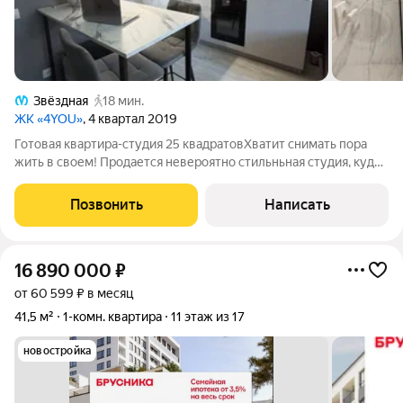
Звёздная
18 мин.
ЖК «4YOU»
, 4 квартал 2019
Готовая квартира-студия 25 квадратовХватит снимать пора
жить в своем! Продается невероятно стильньная студия, куда
можно переехать буквально с одним рюкзаком. Это
абсолютный move-in ready. Шикарный ремонт , чтобы вы
Позвонить
Написать
экономили сотни тысяч рублей и
16 890 000
₽
от 60 599 ₽ в месяц
41,5 м²
1-комн. квартира
11 этаж из 17
новостройка