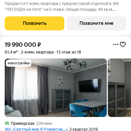
Продается 1-комн. квартира с предчистовой отделкой в ЖК
"ЛЕГЕНДА на Охте" на 5 этаже. Общая площадь: 49 кв.м.,
жилая: 13.2 кв.м., площадь просторной кухни-столовой: 23.7
кв.м. Все окна выходят на одну сторону. В квартире один
Позвонить
Позвоните мне
раздельный санузел.
19 990 000
₽
61,4 м²
2-комн. квартира
13 этаж из 18
новостройка
Приморская
18 мин.
ЖК «Светлый мир Я-Романтик...»
, 3 квартал 2016