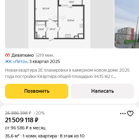
Девяткино
19 мин.
ЖК «Лето»
, 3 квартал 2025
Новая квартира 2Е планировки в камерном новом доме 2025
года постройки Квартира общей площадью 34,15 м2 с
просторной кухней-гостиной и лоджией 13,5 м2, спальня 11 м2.
В квартире полная чистовая отделка: обои под покраску с
Позвонить
Написать
белой водоэмульсионной
26 886 398
₽
–20%
21 509 118
₽
от 96 586 ₽ в месяц
35,6 м²
1-комн. квартира
8 этаж из 10