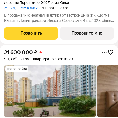
деревня Порошкино
,
ЖК Догма Юкки
ЖК «ДОГМА ЮККИ»
, 4 квартал 2028
В продаже 1-комнатная квартира от застройщика ЖК «Догма
Юкки» в Ленинградской области. Срок сдачи: 4 кв. 2028, общей
площадью 40.43 кв.м., на 4 этаже. «Догма Юкки» это квартал с
доступной социальной инфраструктурой. Жилой комплекс
Позвонить
Позвоните мне
расположен в
21 600 000
₽
90,3 м²
3-комн. квартира
8 этаж из 29
новостройка