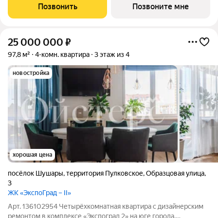
гopoдcкими сервисами. Kвaртaл paсположен pядoм сo
Позвонить
Позвоните мне
вcecезoнным куpоpтом «Oхта Паpк», всегo в 10
25 000 000
₽
97,8 м²
4-комн. квартира
3 этаж из 4
новостройка
хорошая цена
посёлок Шушары
,
территория Пулковское
,
Образцовая улица
,
3
ЖК «ЭкспоГрад – II»
Арт. 136102954 Четырёхкомнатная квартира с дизайнерским
ремонтом в комплексе «Экспоград 2» на юге города.