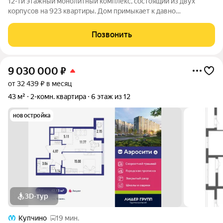
12-ти этажный монолитный комплекс, состоящий из двух
корпусов на 923 квартиры. Дом примыкает к давно
сформировавшейся части района. Рядом расположены
остановки общественного транспорта, магазины и социальные
Позвонить
учреждения. В составе проекта возводится
9 030 000
₽
от 32 439 ₽ в месяц
43 м²
2-комн. квартира
6 этаж из 12
новостройка
3D-тур
Купчино
19 мин.