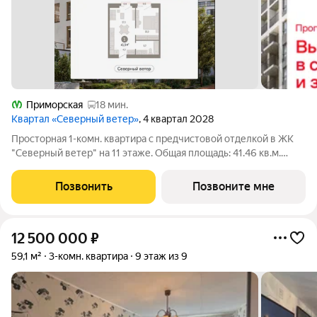
Приморская
18 мин.
Квартал «Северный ветер»
, 4 квартал 2028
Просторная 1-комн. квартира с предчистовой отделкой в ЖК
"Северный ветер" на 11 этаже. Общая площадь: 41.46 кв.м.
Высота потолков 2.98 м. В основу концепции проекта
«Северный ветер» легла идея деления квартала на шесть
Позвонить
Позвоните мне
кластеров активный городской,
12 500 000
₽
59,1 м²
3-комн. квартира
9 этаж из 9