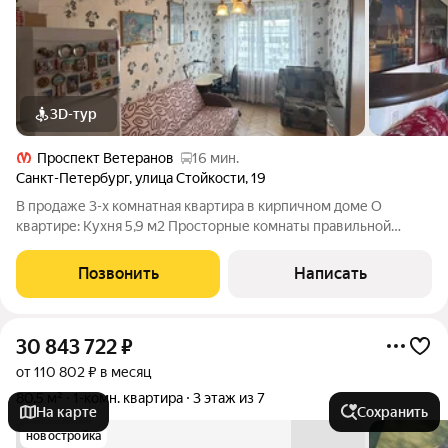
3D-тур
Проспект Ветеранов
16 мин.
Санкт-Петербург
,
улица Стойкости
,
19
В продаже 3-х комнатная квартира в кирпичном доме О
квартире: Кухня 5,9 м2 Просторные комнаты правильной
формы Раздельный санузел Балкон Окна на обе стороны дома
Дом теплый Хорошие соседи, везде чисто. Территория дома
Позвонить
Написать
благоустроена Во дворе
30 843 722
₽
от 110 802 ₽ в месяц
80,5 м²
1-комн. квартира
3 этаж из 7
На карте
Сохранить
новостройка