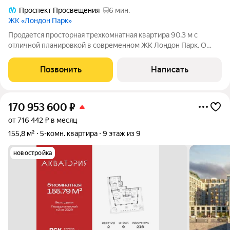
Проспект Просвещения
6 мин.
ЖК «Лондон Парк»
Продается просторная трехкомнатная квартира 90.3 м с
отличной планировкой в современном ЖК Лондон Парк. О
КВАРТИРЕ: В квартире выполнен качественный ремонт с
мебелью и техникой, можно заезжать и жить сразу.
Позвонить
Написать
Комфортный 8 этаж, окна выходят во двор,
170 953 600
₽
от 716 442 ₽ в месяц
155,8 м²
5-комн. квартира
9 этаж из 9
новостройка