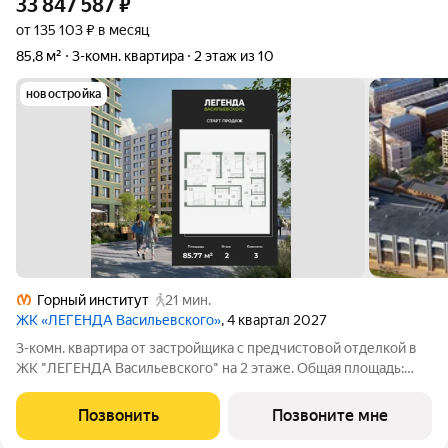
33 847 587
₽
от 135 103 ₽ в месяц
85,8 м²
3-комн. квартира
2 этаж из 10
новостройка
Горный институт
21 мин.
ЖК «ЛЕГЕНДА Васильевского»
, 4 квартал 2027
3-комн. квартира от застройщика с предчистовой отделкой в
ЖК "ЛЕГЕНДА Васильевского" на 2 этаже. Общая площадь:
85.77 кв.м., жилая: 34.72 кв.м., площадь просторной кухни-
столовой: 23.21 кв.м. Угловая квартира, идеально подойдет
Позвонить
Позвоните мне
любителям тишины и