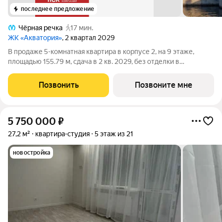
последнее предложение
Чёрная речка
17 мин.
ЖК «Акватория»
, 2 квартал 2029
В продаже 5-комнатная квартира в корпусе 2, на 9 этаже,
площадью 155.79 м, сдача в 2 кв. 2029, без отделки в
премиальном доме «Акватория» от застройщика ГК ПСК!
Премиальный дом «Акватория», возводимый на Выборгской
Позвонить
Позвоните мне
набережной у Кантемировского моста
5 750 000
₽
27,2 м²
квартира-студия
5 этаж из 21
новостройка