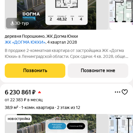
3D-тур
деревня Порошкино
,
ЖК Догма Юкки
ЖК «ДОГМА ЮККИ»
, 4 квартал 2028
В продаже 2-комнатная квартира от застройщика ЖК «Догма
Юкки» в Ленинградской области. Срок сдачи: 4 кв. 2028, общей
площадью 48.32 кв.м., на 1 этаже. «Догма Юкки» это квартал с
доступной социальной инфраструктурой. Жилой комплекс
Позвонить
Позвоните мне
расположен в
6 230 861
₽
от 22 383 ₽ в месяц
38,9 м²
1-комн. квартира
2 этаж из 12
новостройка