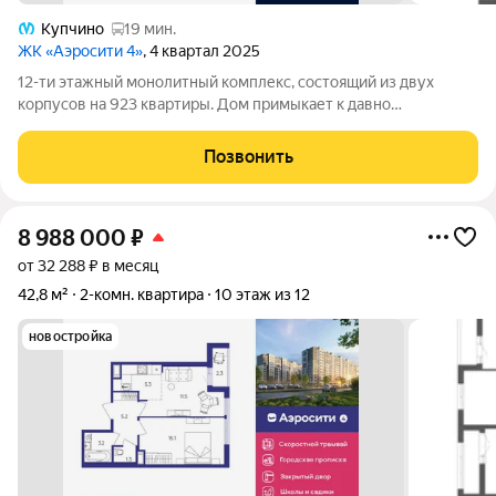
Купчино
19 мин.
ЖК «Аэросити 4»
, 4 квартал 2025
12-ти этажный монолитный комплекс, состоящий из двух
корпусов на 923 квартиры. Дом примыкает к давно
сформировавшейся части района. Рядом расположены
остановки общественного транспорта, магазины и социальные
Позвонить
учреждения. В составе проекта возводится
8 988 000
₽
от 32 288 ₽ в месяц
42,8 м²
2-комн. квартира
10 этаж из 12
новостройка