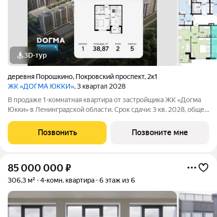
3D-тур
деревня Порошкино
,
Покровский проспект
,
2к1
ЖК «ДОГМА ЮККИ»
, 3 квартал 2028
В продаже 1-комнатная квартира от застройщика ЖК «Догма
Юкки» в Ленинградской области. Срок сдачи: 3 кв. 2028, общей
площадью 38.87 кв.м., на 2 этаже. «Догма Юкки» это квартал с
доступной социальной инфраструктурой. Жилой комплекс
Позвонить
Позвоните мне
расположен в
85 000 000
₽
306,3 м²
4-комн. квартира
6 этаж из 6