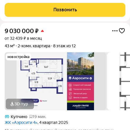
сформировавшейся части района. Рядом расположены
остановки общественного транспорта, магазины и социальные
Позвонить
учреждения. В составе проекта возводится
9 030 000
₽
от 32 439 ₽ в месяц
43 м²
2-комн. квартира
8 этаж из 12
новостройка
3D-тур
Купчино
19 мин.
ЖК «Аэросити 4»
, 4 квартал 2025