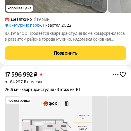
хорошая цена
Девяткино
19 мин.
ЖК «Мурино парк»
, 1 квартал 2022
ID: 1916400 Продается квартира-студия доме комфорт-класса
в развитом районе города Мурино. Рядом вся основная
инфраструктура (ТЦ Небо, поликлиника, школы, детский сад,
пекарни, фитнес, пукнты выдачи). Пешая доступность до
Позвонить
метро, при необходимости
17 596 992
₽
от 84 297 ₽ в месяц
26,6 м²
квартира-студия
3 этаж из 10
новостройка