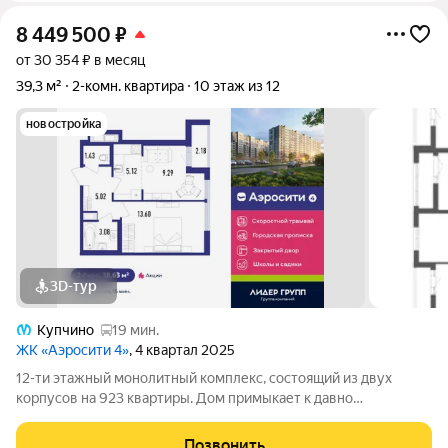
8 449 500
₽
от 30 354 ₽ в месяц
39,3 м²
2-комн. квартира
10 этаж из 12
новостройка
3D-тур
Купчино
19 мин.
ЖК «Аэросити 4»
, 4 квартал 2025
12-ти этажный монолитный комплекс, состоящий из двух
корпусов на 923 квартиры. Дом примыкает к давно
сформировавшейся части района. Рядом расположены
остановки общественного транспорта, магазины и социальные
Позвонить