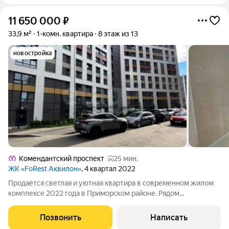
11 650 000
₽
33,9 м²
1-комн. квартира
8 этаж из 13
новостройка
Комендантский проспект
25 мин.
ЖК «FoRest Аквилон»
, 4 квартал 2022
Продаётся светлая и уютная квартира в современном жилом
комплексе 2022 года в Приморском районе. Рядом
Юнтоловский заказник, где можно гулять на свежем воздухе, а
до метро «Комендантский проспект» около 30 минут на
Позвонить
Написать
общественном транспорте. В