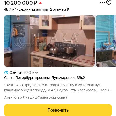
10 200 000
₽
45,7 м²
2-комн. квартира
2 этаж из 9
Озерки
20 мин.
Санкт-Петербург
,
проспект Луначарского
,
33к2
132963733 Предлагаем к продаже уютную 2х комнатную
квартиру общей площадью 47,8 м,комнаты изолированные 18,4
+ 10,1м, просторная лоджия в добротном, тёплом доме на
Агентство Лившиц Фаина Борисовна
проспекте Луначарского дом 33, корпус 2 Безупречная
локация! В шаговой доступности
Позвонить