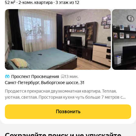
52 м²
2-комн. квартира
3 этаж из 12
Проспект Просвещения
13 мин.
Санкт-Петербург
,
Выборгское шоссе
,
31
Продается прекрасная двухкомнатная квартира. Теплая,
уютная, светлая. Просторная кухня чуть больше 7 метров с
выходом на застекленную лоджию. Встроенный кухонный
гарнитур остается со всей техникой (варочная панель, духовой
Позвонить
шкаф, микроволновка,
Сохраняйте поиск и не упускайте