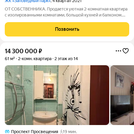
ЖК «Заповедный парк»
, 4 квартал 2021
ОТ СОБСТВЕННИКА. Продается уютная 2-комнатная квартира
с изолированными комнатами, большой кухней и балконом.
Планировка продумана для комфортной жизни, благодаря
расположению комнат в квартире никогда не бывает жарко.
Позвонить
Просторная кухня станет любимым
14 300 000
₽
61 м²
2-комн. квартира
2 этаж из 14
Проспект Просвещения
19 мин.