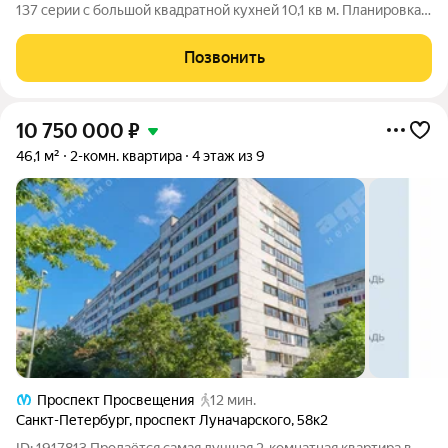
137 серии с большой квадратной кухней 10,1 кв м. Планировка
двухсторонняя, комнаты изолированные: одна 11,7 кв м с
застеклённой лоджией, вторая - просторная гостиная 19,6 кв м.
Позвонить
Благодаря
10 750 000
₽
46,1 м²
2-комн. квартира
4 этаж из 9
Проспект Просвещения
12 мин.
Санкт-Петербург
,
проспект Луначарского
,
58к2