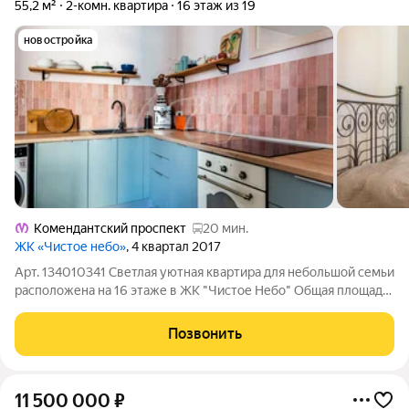
55,2 м²
2-комн. квартира
16 этаж из 19
новостройка
Комендантский проспект
20 мин.
ЖК «Чистое небо»
, 4 квартал 2017
Арт. 134010341 Светлая уютная квартира для небольшой семьи
расположена на 16 этаже в ЖК "Чистое Небо" Общая площадь
55,2 м2, планировка включает просторную кухню и 2 спальни.
Большая лоджия 6,9 м2 дает дополнительные пространство и
Позвонить
зоны хранения.
11 500 000
₽