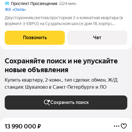
Проспект Просвещения
24 мин.
ЖК «Окла»
Двусторонняя,светлая,просторная 2-х комнатная квартира (в
формате 3-ЕВРО) на Суздальском шоссе дом 18, корпус
3,строение 1 "ЖК Окла"- с элементами системы "Умный дом".
Квартира расположена на 7/7 этаже монолитного-кирпичного
Позвонить
Чат
дома.Общая площадь
Сохраняйте поиск и не упускайте
новые объявления
Купить квартиру, 2-комн., тип сделки: обмен, Ж/Д
станция: Шувалово в Санкт-Петербурге и ЛО
Сохранить поиск
13 990 000
₽