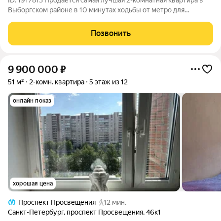
ID: 1917813 Продаётся самая лучшая 2-комнатная квартира в
Выборгском районе в 10 минутах ходьбы от метро для
проживания или инвестиции!!! Хорошая планировка. Чистая и
аккуратная квартира. 2 взрослых собственника !!! Чисто:
Позвонить
документы и история
9 900 000
₽
51 м²
2-комн. квартира
5 этаж из 12
онлайн показ
хорошая цена
Проспект Просвещения
12 мин.
Санкт-Петербург
,
проспект Просвещения
,
46к1