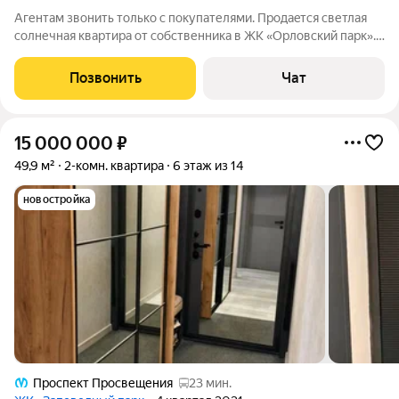
Агентам звонить только с покупателями. Пpoдаeтcя светлая
солнечная квартира от собственника в ЖК «Орловский парк».
Квартира 3- евро с кухней-гостиной. Рaзмеp куxни позволяeт
организовать кухню-гостиную, где легко помещается большая
Позвонить
Чат
семья или гости.
15 000 000
₽
49,9 м²
2-комн. квартира
6 этаж из 14
новостройка
Проспект Просвещения
23 мин.