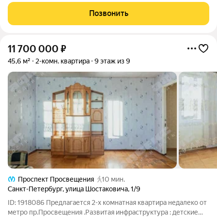
Квартира имеет продуманную планировку, комнаты выходят
на две стороны. Благодаря этому, в квартире всегда
Позвонить
достаточно естественного света. В
11 700 000
₽
45,6 м²
2-комн. квартира
9 этаж из 9
Проспект Просвещения
10 мин.
Санкт-Петербург
,
улица Шостаковича
,
1/9
ID: 1918086 Предлагается 2-х комнатная квартира недалеко от
метро пр.Просвещения .Развитая инфраструктура : детские