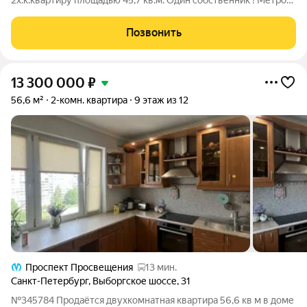
2х.к.квартиру площадью 45,7 кв.м. Один собственник ! Метро
«Озерки» 25 минут пешком,6 минут на транспорте!
Комфортный 2-й этаж. Тишина и покой, все окна выходят в
Позвонить
благоустроенный зелёный двор. Никакого
13 300 000
₽
56,6 м²
2-комн. квартира
9 этаж из 12
Проспект Просвещения
13 мин.
Санкт-Петербург
,
Выборгское шоссе
,
31
№345784 Продаётся двухкомнатная квартира 56,6 кв м в доме