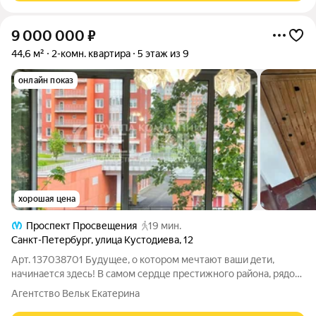
9 000 000
₽
44,6 м²
2-комн. квартира
5 этаж из 9
онлайн показ
хорошая цена
Проспект Просвещения
19 мин.
Санкт-Петербург
,
улица Кустодиева
,
12
Арт. 137038701 Будущее, о котором мечтают ваши дети,
начинается здесь! В самом сердце престижного района, рядом
с ресурсным центром Кембриджского университета, ждет вас
Агентство Вельк Екатерина
уникальная квартира. Это не просто жилье, это входной билет