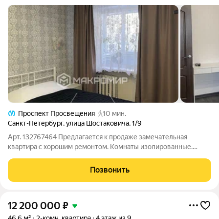
Проспект Просвещения
10 мин.
Санкт-Петербург
,
улица Шостаковича
,
1/9
Арт. 132767464 Предлагается к продаже замечательная
квартира с хорошим ремонтом. Комнаты изолированные.
Встроенная кухонная мебель с кухонной техникой (варочная
панель, духовой шкаф, вытяжка, посудомоечная машина,
Позвонить
микроволновая печь), стиральная
12 200 000
₽
46,6 м²
2-комн. квартира
4 этаж из 9