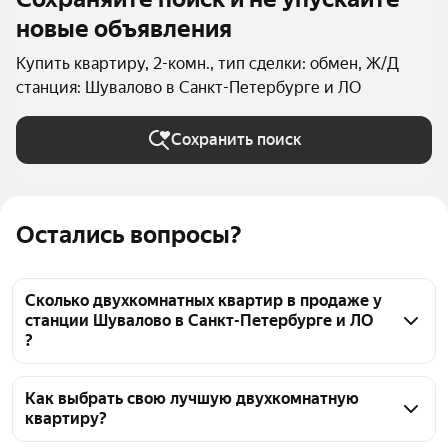
новые объявления
Купить квартиру, 2-комн., тип сделки: обмен, Ж/Д
станция: Шувалово в Санкт-Петербурге и ЛО
Сохранить поиск
Остались вопросы?
Сколько двухкомнатных квартир в продаже у
станции Шувалово в Санкт-Петербурге и ЛО
?
На Яндекс Недвижимости в продаже у станции 
Шувалово в Санкт-Петербурге и ЛО 27 
Как выбрать свою лучшую двухкомнатную
квартиру?
двухкомнатных квартир, из них 7 объявлений от 
собственников, 20 объявлений от агентств