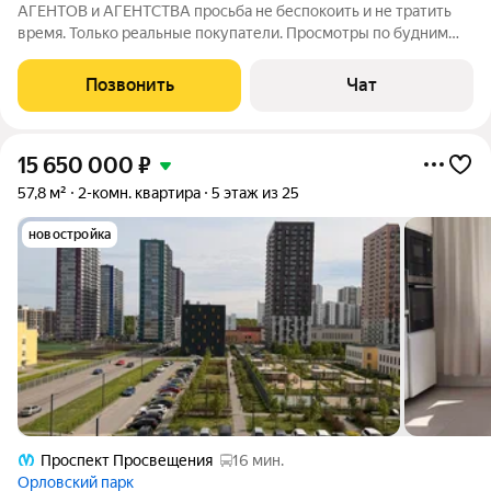
АГЕНТОВ и АГЕНТСТВА просьба не беспокоить и не тратить
время. Только реальные покупатели. Просмотры по будним
дням после 16-00. Пишите в личные сообщения и назначайте
время. Продаю свою квартиру в 10-ти минутах пешком от
Позвонить
Чат
метро пр. Просвещения. Две
15 650 000
₽
57,8 м²
2-комн. квартира
5 этаж из 25
новостройка
Проспект Просвещения
16 мин.
Орловский парк