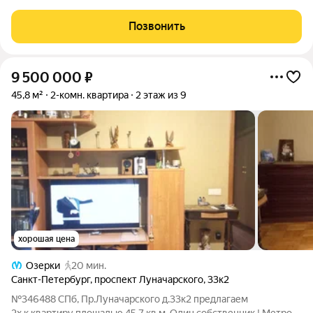
сады , школа , магазины, поликлиники,торговые центры .
Позвонить
9 500 000
₽
45,8 м²
2-комн. квартира
2 этаж из 9
хорошая цена
Озерки
20 мин.
Санкт-Петербург
,
проспект Луначарского
,
33к2
№346488 СПб, Пр.Луначарского д.33к2 предлагаем