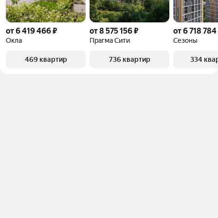
от 6 419 466 ₽
от 8 575 156 ₽
от 6 718 784
Окла
Прагма Сити
Сезоны
469 квартир
736 квартир
334 ква