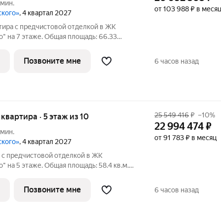
 мин.
от 103 988 ₽ в меся
ского»
, 4 квартал 2027
тира с предчистовой отделкой в ЖК
 на 7 этаже. Общая площадь: 66.33
, площадь просторной кухни-столовой:
лированные, все окна выходят на одну
Позвоните мне
6 часов назад
25 549 416
₽
–10%
я квартира · 5 этаж из 10
22 994 474
₽
 мин.
от 91 783 ₽ в месяц
ского»
, 4 квартал 2027
 с предчистовой отделкой в ЖК
 на 5 этаже. Общая площадь: 58.4 кв.м.,
дь просторной кухни-столовой: 22.4 кв.м.
чень светлая, без проходных комнат,
Позвоните мне
6 часов назад