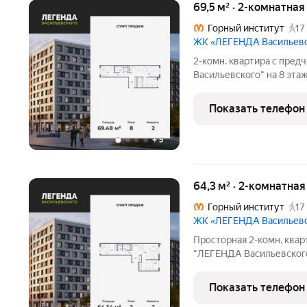
69,5 м² · 2-комнатна
Горный институт
17
ЖК «ЛЕГЕНДА Васильев
2-комн. квартира с пре
Васильевского" на 8 этаж
22.35 кв.м., площадь про
Квартира - распашонка, 
Показать телефон
oднoвpeмeннo,
+
5
64,3 м² · 2-комнатна
Горный институт
17
ЖК «ЛЕГЕНДА Васильев
Просторная 2-комн. квар
"ЛЕГЕНДА Васильевского"
жилая: 25.59 кв.м., площ
кв.м. Квартира - распаш
Показать телефон