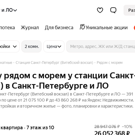
 и ЛО
Ра
потека
Журнал
Для бизнеса
Уникальные акции
ройки
2 комн.
Цена
натные
Станция Санкт-Петербург (Витебский вокзал)
Рядом с морем
 рядом с морем у станции Санкт
) в Санкт-Петербурге и ЛО
нкт-Петербург (Витебский вокзал) в Санкт-Петербурге и ЛО — 391
 по цене от 21 075 100 ₽ до 43 860 268 ₽ на Яндекс Недвижимости.
остройках и вторичном жилье — фото, планировки и характеристики.
28 947 076
₽
–10%
я квартира · 7 этаж из 10
26 052 368
₽