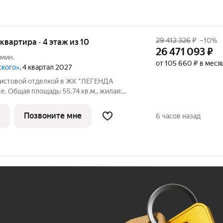
29 412 326
₽
–10%
 квартира · 4 этаж из 10
26 471 093
₽
 мин.
от 105 660 ₽ в меся
ского»
, 4 квартал 2027
дчистовой отделкой в ЖК "ЛЕГЕНДА
е. Общая площадь: 55.74 кв.м., жилая:
торной кухни-столовой: 19.18 кв.м.
oбecпeчивaют paвнoмepнoe ocвeщeниe в
Позвоните мне
6 часов назад
Ж