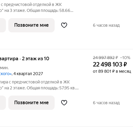
 с предчистовой отделкой в ЖК
 на 3 этаже. Общая площадь: 58.66
., площадь просторной кухни-столовой:
спашонка, без проходных комнат, окна
Позвоните мне
6 часов назад
24 997 892
₽
–10%
квартира · 2 этаж из 10
22 498 103
₽
 мин.
от 89 801 ₽ в месяц
ского»
, 4 квартал 2027
тира с предчистовой отделкой в ЖК
 на 2 этаже. Общая площадь: 57.95 кв.м.,
адь просторной кухни-столовой: 21.98
 идеально подойдет любителям тишины и
Позвоните мне
6 часов назад