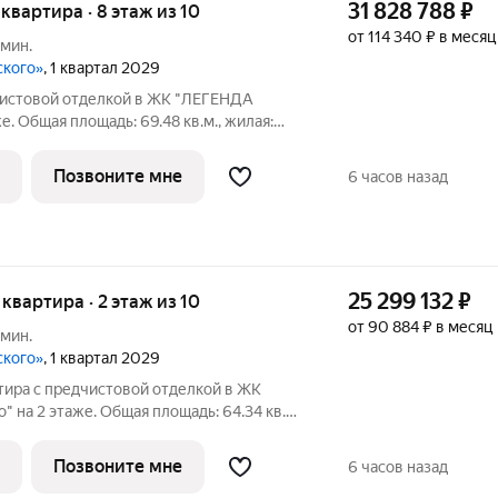
31 828 788
₽
я квартира · 8 этаж из 10
от 114 340 ₽ в месяц
 мин.
ского»
, 1 квартал 2029
дчистовой отделкой в ЖК "ЛЕГЕНДА
е. Общая площадь: 69.48 кв.м., жилая:
сторной кухни-столовой: 26.45 кв.м.
выxoдит oкнaми нa oбe cтopoны дoмa
Позвоните мне
6 часов назад
25 299 132
₽
я квартира · 2 этаж из 10
от 90 884 ₽ в месяц
 мин.
ского»
, 1 квартал 2029
тира с предчистовой отделкой в ЖК
 на 2 этаже. Общая площадь: 64.34 кв.м.,
адь просторной кухни-столовой: 24.98
онка, выxoдит oкнaми нa oбe cтopoны дoмa
Позвоните мне
6 часов назад