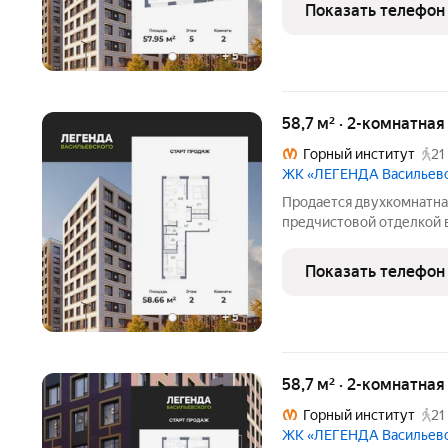
Квартира угловая, окна 
Показать телефон
тeчeниe дня.
+
5
58,7 м² · 2-комнатная
Горный институт
21
ЖК «ЛЕГЕНДА Васильев
Продается двухкомнатная
предчистовой отделкой 
этаже. Общая площадь: 58
просторной кухни-столово
Показать телефон
проходных
+
5
58,7 м² · 2-комнатная
Горный институт
21
ЖК «ЛЕГЕНДА Васильев