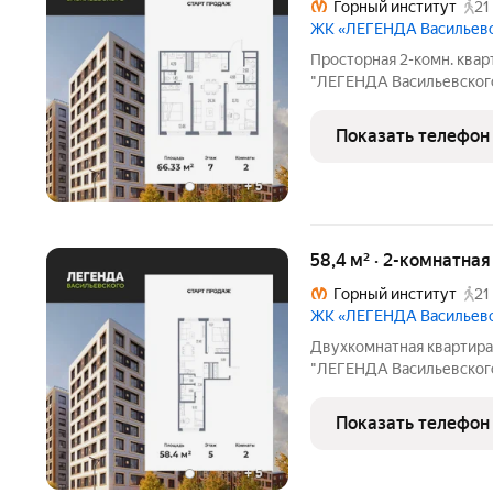
Горный институт
21
ЖК «ЛЕГЕНДА Васильев
Просторная 2-комн. квар
"ЛЕГЕНДА Васильевского"
кв.м., жилая: 27.16 кв.м.
24.34 кв.м. Комнаты изо
Показать телефон
сторону. В
+
5
58,4 м² · 2-комнатна
Горный институт
21
ЖК «ЛЕГЕНДА Васильев
Двухкомнатная квартира
"ЛЕГЕНДА Васильевского"
жилая: 21.13 кв.м., площа
Квартира - распашонка, о
Показать телефон
+
5