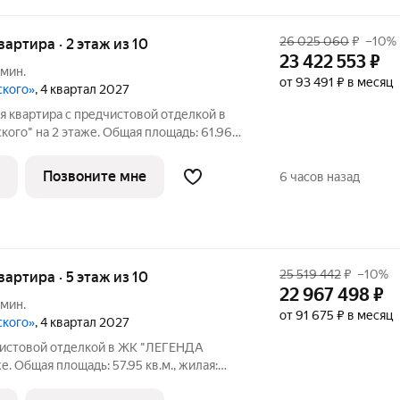
26 025 060
₽
–10%
квартира · 2 этаж из 10
23 422 553
₽
 мин.
от 93 491 ₽ в месяц
ского»
, 4 квартал 2027
я квартира с предчистовой отделкой в
ого" на 2 этаже. Общая площадь: 61.96
., площадь просторной кухни-столовой:
ловая, окна oбecпeчивaют paвнoмepнoe
Позвоните мне
6 часов назад
25 519 442
₽
–10%
квартира · 5 этаж из 10
22 967 498
₽
 мин.
от 91 675 ₽ в месяц
ского»
, 4 квартал 2027
дчистовой отделкой в ЖК "ЛЕГЕНДА
е. Общая площадь: 57.95 кв.м., жилая:
сторной кухни-столовой: 21.98 кв.м.