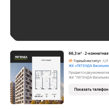
До 30 тыс. ₽
До 50 тыс. ₽
До 70 тыс. ₽
Больше 100 тыс. ₽
66,3 м² · 2-комнатна
Горный институт
21
ЖК «ЛЕГЕНДА Васильев
Продается двухкомнатна
ЖК "ЛЕГЕНДА Васильевск
кв.м., жилая: 27.16 кв.м.
24.34 кв.м. Комнаты изо
Показать телефон
сторону.
+
5