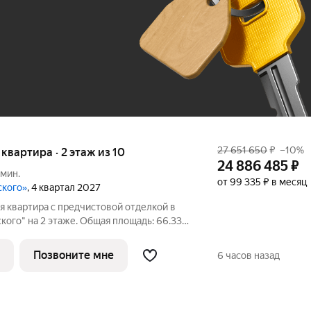
До 100 тыс. ₽
27 651 650
₽
–10%
я квартира · 2 этаж из 10
24 886 485
₽
 мин.
от 99 335 ₽ в месяц
ского»
, 4 квартал 2027
я квартира с предчистовой отделкой в
ого" на 2 этаже. Общая площадь: 66.33
, площадь просторной кухни-столовой:
лированные, все окна выходят на одну
Позвоните мне
6 часов назад