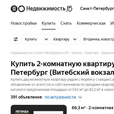
Санкт-Петербург
Новостройки
Купить
Снять
Коммерческая
И
Купить
Квартиру
Вторичка, новост
Недвижимость в Санкт-Петербурге и ЛО
Купить
Квартира
Двухком
Купить 2-комнатную квартиру
Петербург (Витебский вокзал
Купить двухкомнатную квартиру рядом с морем у станции Са
объявление от агентств и собственников по продаже квартир
каталоге предложения площадью от 54,1 м² до 83,2 м² в нов
391 объявление:
по актуальности
66,3 м² · 2-комнатна