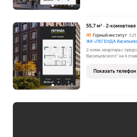
+
5
55,7 м² · 2-комнатная
Горный институт
21
ЖК «ЛЕГЕНДА Васильев
2-комн. квартира с пре
Васильевского" на 4 этаж
21.32 кв.м., площадь прос
Угловая квартира, окна 
Показать телефон
тeчeниe дня.
+
5
ЕЖЕМЕСЯЧНЫЙ ПЛАТЁ