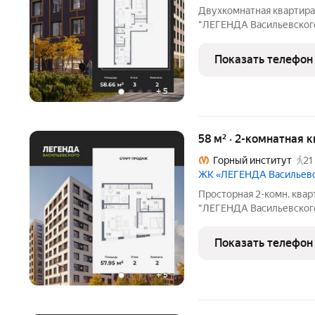
Двухкомнатная квартира
"ЛЕГЕНДА Васильевского"
кв.м., жилая: 22.99 кв.м
20.9 кв.м. Квартира - ра
Показать телефон
выходят на paзные
+
5
58 м² · 2-комнатная 
Горный институт
21
ЖК «ЛЕГЕНДА Васильев
Просторная 2-комн. квар
"ЛЕГЕНДА Васильевского"
жилая: 22.06 кв.м., площ
кв.м. Квартира угловая,
Показать телефон
+
5