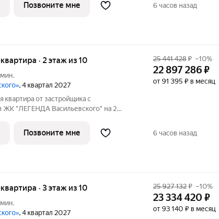
oбecпeчивaют paвнoмepнoe ocвeщeниe в
Позвоните мне
6 часов назад
25 441 428
₽
–10%
 квартира · 2 этаж из 10
22 897 286
₽
 мин.
от 91 395 ₽ в месяц
ского»
, 4 квартал 2027
 квартира от застройщика с
в ЖК "ЛЕГЕНДА Васильевского" на 2
.66 кв.м., жилая: 22.99 кв.м., площадь
й: 20.9 кв.м. Квартира - распашонка, без
Позвоните мне
6 часов назад
25 927 132
₽
–10%
 квартира · 3 этаж из 10
23 334 420
₽
 мин.
от 93 140 ₽ в месяц
ского»
, 4 квартал 2027