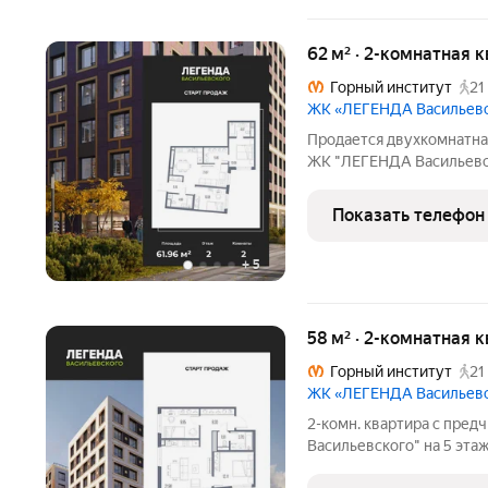
62 м² · 2-комнатная 
Горный институт
21
ЖК «ЛЕГЕНДА Васильев
Продается двухкомнатна
ЖК "ЛЕГЕНДА Васильевск
кв.м., жилая: 20.17 кв.м
21.67 кв.м. Квартира уг
Показать телефон
ocвeщeниe
+
5
58 м² · 2-комнатная 
Горный институт
21
ЖК «ЛЕГЕНДА Васильев
2-комн. квартира с пре
Васильевского" на 5 этаж
22.06 кв.м., площадь про