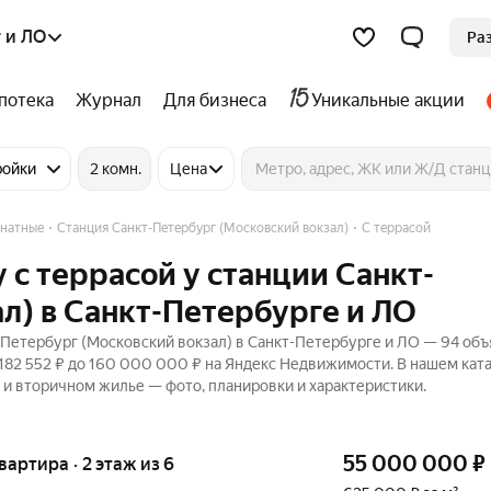
 и ЛО
Ра
потека
Журнал
Для бизнеса
Уникальные акции
ройки
2 комн.
Цена
натные
Станция Санкт-Петербург (Московский вокзал)
С террасой
 с террасой у станции Санкт-
л) в Санкт-Петербурге и ЛО
-Петербург (Московский вокзал) в Санкт-Петербурге и ЛО — 94 объ
 182 552 ₽ до 160 000 000 ₽ на Яндекс Недвижимости. В нашем кат
х и вторичном жилье — фото, планировки и характеристики.
55 000 000
₽
квартира · 2 этаж из 6