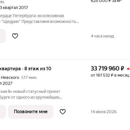
625 000 ₽ за м²
ин.
 3 квартал 2017
сердце Петербурга: эксклюзивная
е "Щедрин" Представляем возможность
емиум-класса в одном из самых камерных
а клубном доме "Щедрин"
4 часа назад
33 719 960
₽
 квартира · 8 этаж из 10
от 161 532 ₽ в месяц
 Невского
17 мин.
ал 2027
сный проект
бурге от одного из крупнейших
в ГК ФСК. Дом расположен на тихой
айоне со сложившейся инфраструктурой,
Позвоните мне
14 июня 2026
зости