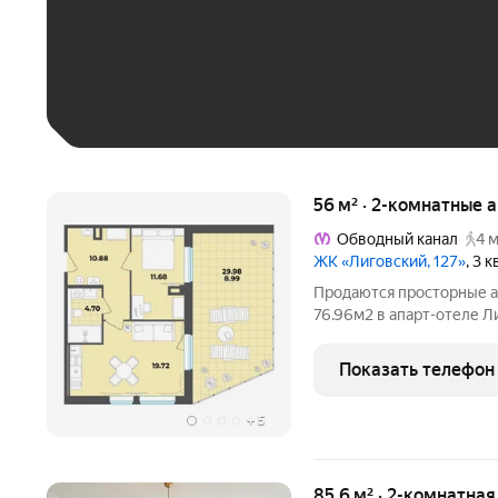
До 30 тыс. ₽
До 50 тыс. ₽
До 70 тыс. ₽
Больше 100 тыс. ₽
56 м² · 2-комнатные 
Обводный канал
4 м
ЖК «Лиговский, 127»
, 3 
Продаются просторные а
76.96м2 в апарт-отеле Ли
объединяют в себе совр
включает в себя новое 
Показать телефон
историческое здание,
+
5
85,6 м² · 2-комнатная