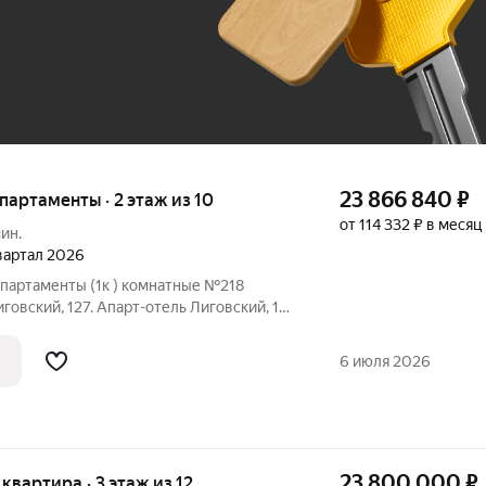
До 100 тыс. ₽
23 866 840
₽
апартаменты · 2 этаж из 10
от 114 332 ₽ в месяц
ин.
квартал 2026
партаменты (1к ) комнатные №218
говский, 127. Апарт-отель Лиговский, 127
еменность и историю. Комплекс
здание с современными очертаниями и
6 июля 2026
23 800 000
₽
 квартира · 3 этаж из 12