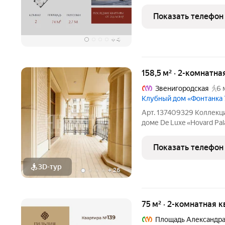
располагается у Невского
Восстания» и Московский
Показать телефон
полчаса на авто.
+
4
158,5 м² · 2-комнатна
Звенигородская
6 
Клубный дом «Фонтанка 
Арт. 137409329 Коллекци
доме De Luxe «Hovard Pal
Треугольник. Состояние
включено. Терраса + бал
Показать телефон
Предлагается к
3D-тур
+
26
75 м² · 2-комнатная 
Площадь Александра