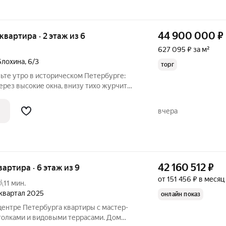
44 900 000
₽
 квартира · 2 этаж из 6
627 095 ₽ за м²
Блохина
,
6/3
торг
ьте утро в историческом Петербурге:
ерез высокие окна, внизу тихо журчит
 любимом ресторане достаточно
квартира создана для красивой городской
вчера
42 160 512
₽
вартира · 6 этаж из 9
от 151 456 ₽ в месяц
11 мин.
4 квартал 2025
онлайн показ
рбурга квартиры с мастер-
толками и видовыми террасами. Дом