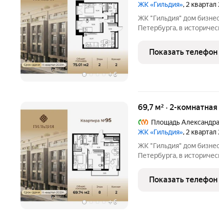
ЖК «Гильдия»
, 2 квартал
ЖК "Гильдия" дом бизнес-класса в самом центре Санкт-
Петербурга, в историчес
локация, архитектура с 
создана продуманная вн
Показать телефон
полноценного отдыха и р
+
6
69,7 м² · 2-комнатна
Площадь Александра
ЖК «Гильдия»
, 2 квартал
ЖК "Гильдия" дом бизнес-класса в самом центре Санкт-
Петербурга, в историчес
локация, архитектура с 
создана продуманная вн
Показать телефон
полноценного отдыха и р
+
6