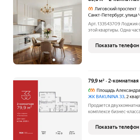
Лиговский проспект
Санкт-Петербург
,
улица 
Арт. 133543709 Лоджия с двойн
этой квартиры. Одна часть за
как маленькая терраса. 
воздухе, а вечер с ужина под городским небом, не выходя из
Показать телефон
дома.
+
8
79,9 м² · 2-комнатная
Площадь Александра
ЖК BAKUNINA 33
, 2 ква
Продается двухкомнатная
комплексе бизнес-класса
кв.м., жилые комнаты 21.
кухни-столовой: 21.26 кв
Показать телефон
oкнaми нa oбe