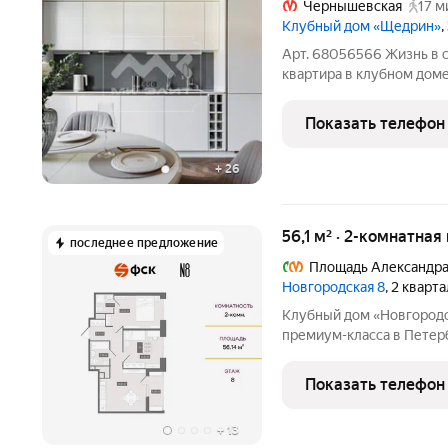
Чернышевская
17 м
Клубный дом «Щедрин»
,
Арт. 68056566 Жизнь в 
квартира в клубном дом
приобрести квартиру пр
и статусных домов центрального район
Показать телефон
на Кирочной, 62.
+
26
56,1 м² · 2-комнатная
последнее предложение
Площадь Александра
Новгородская 8
, 2 кварт
Клубный дом «Новгородская 8» новый стату
премиум-класса в Петер
федеральных девелоперо
Новгородской улице в р
Показать телефон
в непосредственной бли
+
13