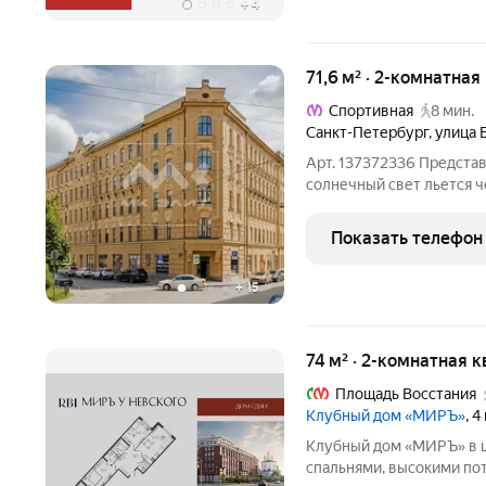
+
4
71,6 м² · 2-комнатная
Спортивная
8 мин.
Санкт-Петербург
,
улица 
Арт. 137372336 Представ
солнечный свет льется ч
фонтан, а до завтрака в
спуститься во двор. Эта 
Показать телефон
жизни. 71 м на
+
15
74 м² · 2-комнатная к
Площадь Восстания
Клубный дом «МИРЪ»
, 
Клубный дом «МИРЪ» в центре Пете
спальнями, высокими по