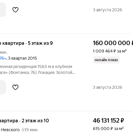
 проспекта, в 5 минутах от м. «Площадь
 вокзал. До аэропорта «Пулково»
3 августа 2026
160 000 000
я квартира · 5 этаж из 9
1 009 464 ₽ за м²
мин.
76»
, 3 квартал 2015
онлайн показ
онная резиденция 158,5 м в клубном
ace» (Фонтанка, 76) Локация: Золотой
 новой квартиры. Машино-место
кон 2 изолированные мастер-спальни
3 августа 2026
46 131 152
₽
квартира · 2 этаж из 10
615 000 ₽ за м²
 Невского
19 мин.