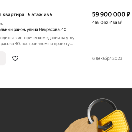
59 900 000
₽
я квартира · 5 этаж из 5
465 062 ₽ за м²
н.
льный район
,
улица Некрасова
,
40
ходится в историческом здании на углу
екрасова 40, построенном по проекту
итектора П.Ю. Сюзора. Лицевые фасады
лектики, декорированы кариатидами,
6 декабря 2023
Ж