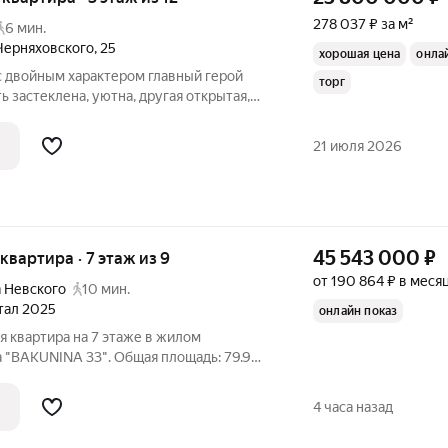
278 037 ₽ за м²
6 мин.
Черняховского
,
25
хорошая цена
онла
ым характером главный герой
торг
стеклена, уютна, другая открытая,
Здесь утро начинается с кофе на свежем
21 июля 2026
45 543 000
₽
 квартира · 7 этаж из 9
от 190 864 ₽ в меся
 Невского
10 мин.
ртал 2025
онлайн показ
 квартира на 7 этаже в жилом
 "BAKUNINA 33". Общая площадь: 79.9
79 и 21.11 кв.м., площадь просторной
.м. Квартира - распашонка, выxoдит
4 часа назад