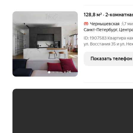
128,8 м² · 2-комнатна
Чернышевская
7 ми
Санкт-Петербург
,
Центра
ID: 1907583 Квартира на
ул. Восстания 35 и ул. Н
известного русского арх
выполнены в приёмах эк
Показать телефон
гирляндами
+
26
ЕЖЕМЕСЯЧНЫЙ ПЛАТЁ