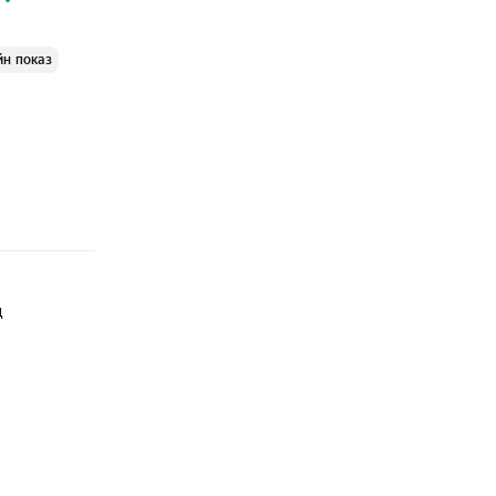
йн показ
ц