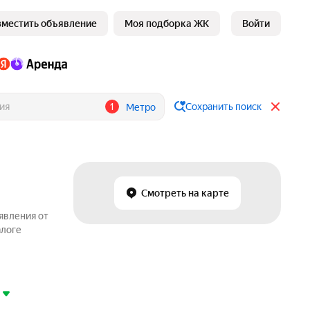
зместить объявление
Моя подборка ЖК
Войти
1
Сохранить поиск
Метро
Смотреть на карте
явления от
алоге