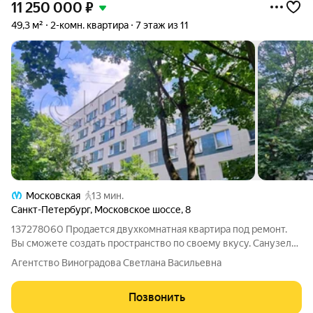
11 250 000
₽
49,3 м²
2-комн. квартира
7 этаж из 11
Московская
13 мин.
Санкт-Петербург
,
Московское шоссе
,
8
137278060 Продается двухкомнатная квартира под ремонт.
Вы сможете создать пространство по своему вкусу. Санузел
раздельный, окна выходят на зеленый двор, поэтому высокий
Агентство Виноградова Светлана Васильевна
этаж является преимуществом, обеспечивая хорошую
освещенность. Дом кирпичный,
Позвонить