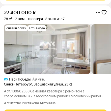
27 400 000
₽
78 м²
2-комн. квартира
8 этаж из 17
онлайн показ
есть видео
Парк Победы
9 мин.
Санкт-Петербург
,
Варшавская улица
,
23к2
Арт. 138602358 Семейная квартира с ремонтом в
современном ЖК в Московском районе! Московский район -
один из самых востребованных и комфортных для жизни в
Агентство Рослякова Антонина
Петербурге. Развитая социальная и транспортная