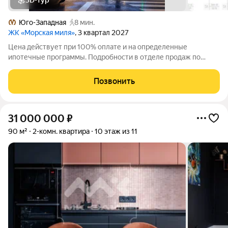
3D-тур
Юго-Западная
8 мин.
ЖК «Морская миля»
, 3 квартал 2027
Цена действует при 100% оплате и на определенные
ипотечные программы. Подробности в отделе продаж по
телефону. Продается 2-комнатная квартира в ЖК «Морская
миля» на 5 этаже. Общая площадь составляет 48.03 кв. м.
Позвонить
Квартира с чистовой отделкой. Жилой
31 000 000
₽
90 м²
2-комн. квартира
10 этаж из 11