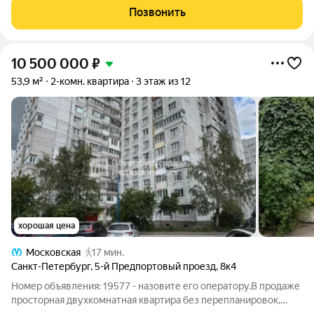
инфраструктура. Престижные школы, комфортные для
Позвонить
10 500 000
₽
53,9 м²
2-комн. квартира
3 этаж из 12
хорошая цена
Московская
17 мин.
Санкт-Петербург
,
5-й Предпортовый проезд
,
8к4
Номер объявления: 19577 - назовите его оператору.В продаже
просторная двухкомнатная квартира без перепланировок,