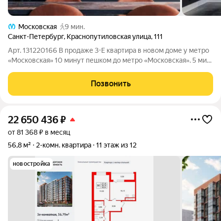
Московская
9 мин.
Санкт-Петербург
,
Краснопутиловская улица
,
111
Арт. 131220166 В продаже 3-Е квартира в новом доме у метро
«Московская» 10 минут пешком до метро «Московская». 5 мин
до КАД и ЗСД, 15 до аэропорта (транспортом) Тихий двор,
удалённый от шумных дорог. Инфраструктура дома и двора:
Позвонить
Фитнес-клуб
22 650 436
₽
от 81 368 ₽ в месяц
56,8 м²
2-комн. квартира
11 этаж из 12
новостройка