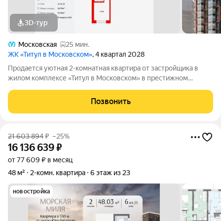
3D-тур
Московская
25 мин.
ЖК «Титул в Московском»
, 4 квартал 2028
Продается уютная 2-комнатная квартира от застройщика в
жилом комплексе «Титул в Московском» в престижном
Московском районе. До метро можно добраться пешком всего
за 25 минут. Мастер-спальня с собственной ванной комнатой.
Позвонить
Самое приватное пространство
21 603 894
₽
–25%
16 136 639
₽
от 77 609 ₽ в месяц
48 м²
2-комн. квартира
6 этаж из 23
новостройка