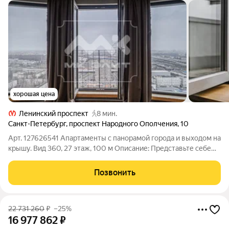
хорошая цена
Ленинский проспект
8 мин.
Санкт-Петербург
,
проспект Народного Ополчения
,
10
Арт. 127626541 Апартаменты с панорамой города и выходом на
крышу. Вид 360, 27 этаж, 100 м Описание: Представьте себе
пространство, где город лежит у ваших ног, а небо становится
частью интерьера. Эти эксклюзивные апартаменты на 27
Позвонить
этаже ЖК
22 731 260
₽
–25%
16 977 862
₽