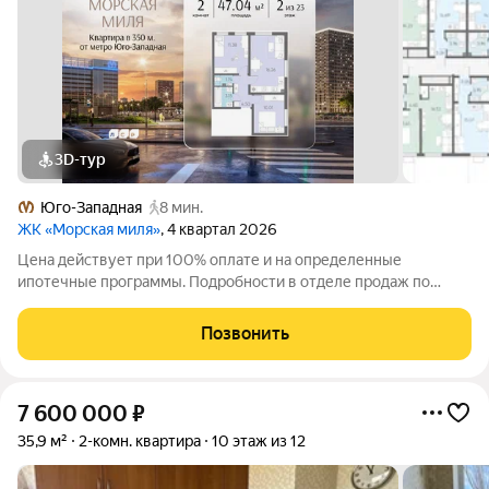
3D-тур
Юго-Западная
8 мин.
ЖК «Морская миля»
, 4 квартал 2026
Цена действует при 100% оплате и на определенные
ипотечные программы. Подробности в отделе продаж по
телефону. Продается 2-комнатная квартира в ЖК «Морская
миля» на 2 этаже. Общая площадь составляет 47.04 кв. м.
Позвонить
Квартира с чистовой отделкой. Жилой
7 600 000
₽
35,9 м²
2-комн. квартира
10 этаж из 12