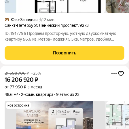
Юго-Западная
12 мин.
Санкт-Петербург
,
Ленинский проспект
,
92к3
ID: 1917796 Продаем просторную, уютную двухкомнатную
квартиру 56.6 кв. метра+ лоджия 5.5кв. метров. Удобная
планировка, изолированные комнаты, раздельный санузел,
окна в тихий , зеленый двор. Метро " Юго-западная" 10 минут
Позвонить
пешком, всегда есть
21 698 706
₽
–25%
16 206 920
₽
от 77 950 ₽ в месяц
48,6 м²
2-комн. квартира
9 этаж из 23
новостройка