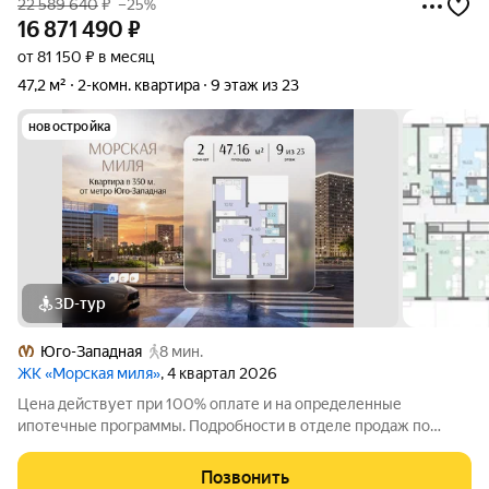
22 589 640
₽
–25%
16 871 490
₽
от 81 150 ₽ в месяц
47,2 м²
2-комн. квартира
9 этаж из 23
новостройка
3D-тур
Юго-Западная
8 мин.
ЖК «Морская миля»
, 4 квартал 2026
Цена действует при 100% оплате и на определенные
ипотечные программы. Подробности в отделе продаж по
телефону. Продается 2-комнатная квартира в ЖК «Морская
миля» на 9 этаже. Общая площадь составляет 47.16 кв. м.
Позвонить