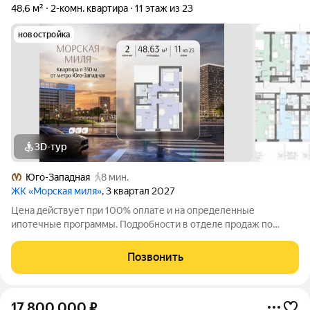
48,6 м²
2-комн. квартира
11 этаж из 23
новостройка
3D-тур
Юго-Западная
8 мин.
ЖК «Морская миля»
, 3 квартал 2027
Цена действует при 100% оплате и на определенные
ипотечные программы. Подробности в отделе продаж по
телефону. Продается 2-комнатная квартира в ЖК «Морская
миля» на 11 этаже. Общая площадь составляет 48.63 кв. м.
Позвонить
Квартира с чистовой отделкой. Жилой
17 800 000
₽