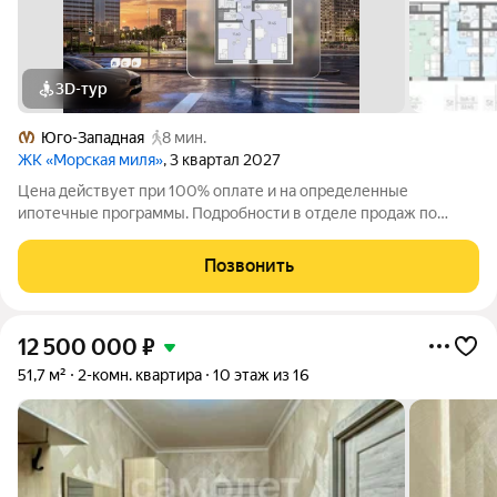
3D-тур
Юго-Западная
8 мин.
ЖК «Морская миля»
, 3 квартал 2027
Цена действует при 100% оплате и на определенные
ипотечные программы. Подробности в отделе продаж по
телефону. Продается 2-комнатная квартира в ЖК «Морская
миля» на 9 этаже. Общая площадь составляет 48.63 кв. м.
Позвонить
Квартира с чистовой отделкой. Жилой
12 500 000
₽
51,7 м²
2-комн. квартира
10 этаж из 16