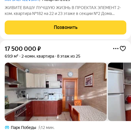
ЖИВИТЕ ВАШУ ЛУЧШУЮ ЖИЗНЬ В ПРОЕКТАХ ЭЛЕМЕНТ 2-
ком. квартира №182 на 22 и 23 этаже в секции №2 Дома
SHEPILEVSKIY (Шепилевский) Дом сдан! Выдаем ключи! О
проекте: Торжественный и величавый, Клубный дом
Позвонить
SHEPILEVSKIY (Шепилевский) включает 184 квартиры
17 500 000
₽
69,9 м²
2-комн. квартира
8 этаж из 25
Парк Победы
12 мин.