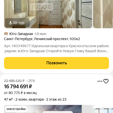
3D-тур
Юго-Западная
8 мин.
Санкт-Петербург
,
Ленинский проспект
,
100к2
Арт. 140049677 Идеальная квартира в Красносельском районе
,рядомс м.Юго-Западная: Откройте Новую Главу Вашей Жизни
с «САМОЛЕТ ПЛЮС»! Мечтаете о собственном уютном уголке
в Санкт-Петербурге? Мы знаем, как сделать вашу мечту
Позвонить
реальностью! ВНИМАНИЕ!
22 485 120
₽
–25%
16 794 691
₽
от 80 775 ₽ в месяц
47 м²
2-комн. квартира
2 этаж из 23
новостройка