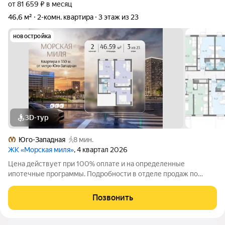
от 81 659 ₽ в месяц
46,6 м²
2-комн. квартира
3 этаж из 23
новостройка
3D-тур
Юго-Западная
8 мин.
ЖК «Морская миля»
, 4 квартал 2026
Цена действует при 100% оплате и на определенные
ипотечные программы. Подробности в отделе продаж по
телефону. Продается 2-комнатная квартира в ЖК «Морская
миля» на 3 этаже. Общая площадь составляет 46.59 кв. м.
Позвонить
Квартира с чистовой отделкой. Жилой