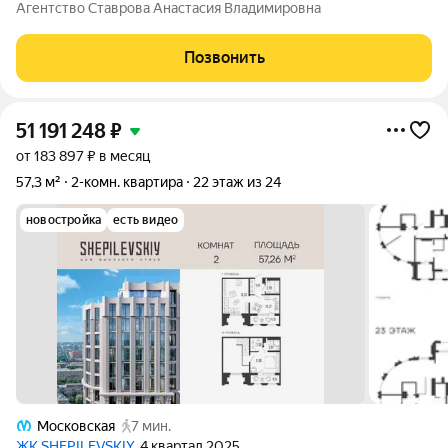
общей площадью 53,9 кв. м, расположенная на выгодном и
Агентство Ставрова Анастасия Владимировна
комфортном 3-м этаже 12-этажного панельного дома
улучшенной 137-й серии, 1979 года
Позвонить
51 191 248
₽
от 183 897 ₽ в месяц
57,3 м²
2-комн. квартира
22 этаж из 24
новостройка
есть видео
Московская
7 мин.
ЖК SHEPILEVSKIY
, 4 квартал 2025