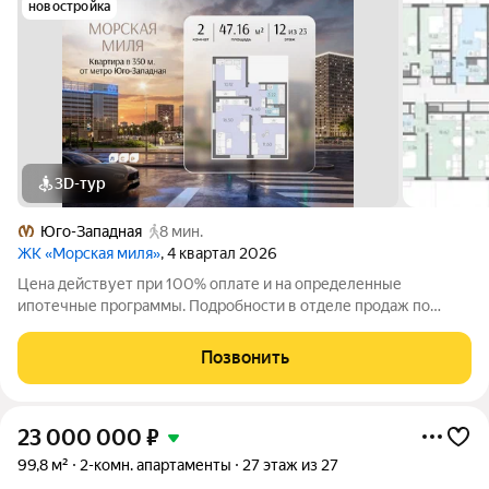
новостройка
3D-тур
Юго-Западная
8 мин.
ЖК «Морская миля»
, 4 квартал 2026
Цена действует при 100% оплате и на определенные
ипотечные программы. Подробности в отделе продаж по
телефону. Продается 2-комнатная квартира в ЖК «Морская
миля» на 12 этаже. Общая площадь составляет 47.16 кв. м.
Позвонить
Квартира с чистовой отделкой. Жилой
23 000 000
₽
99,8 м²
2-комн. апартаменты
27 этаж из 27