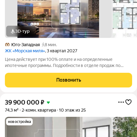
3D-тур
Юго-Западная
8 мин.
ЖК «Морская миля»
, 3 квартал 2027
Цена действует при 100% оплате и на определенные
ипотечные программы. Подробности в отделе продаж по
телефону. Продается 2-комнатная квартира в ЖК «Морская
миля» на 6 этаже. Общая площадь составляет 48.03 кв. м.
Позвонить
Квартира с чистовой отделкой. Жилой
39 900 000
₽
74,3 м²
2-комн. квартира
10 этаж из 25
новостройка