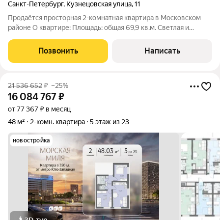
Санкт-Петербург
,
Кузнецовская улица
,
11
Продаётся просторная 2-комнатная квартира в Московском
районе О квартире: Площадь: общая 69,9 кв.м. Светлая и
функциональная планировка с изолированными комнатами. -
Большая и вместительная гардеробная - Сауна Окна: все
Позвонить
Написать
выходят на запад.
21 536 652
₽
–25%
16 084 767
₽
от 77 367 ₽ в месяц
48 м²
2-комн. квартира
5 этаж из 23
новостройка