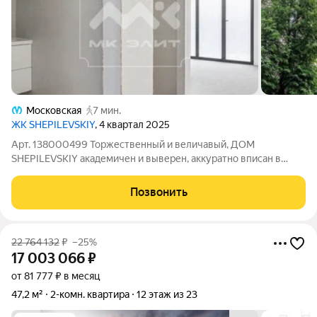
Московская
7 мин.
ЖК SHEPILEVSKIY
, 4 квартал 2025
Арт. 138000499 Торжественный и величавый, ДОМ
SHEPILEVSKIY академичен и выверен, аккуратно вписан в
существующий архитектурный контекст, занимающий не
доминирующую, а скорее лидирующую позицию. Архитектура
Позвонить
SHEPILEVSKIY является переосмыслением
22 764 132
₽
–25%
17 003 066
₽
от 81 777 ₽ в месяц
47,2 м²
2-комн. квартира
12 этаж из 23