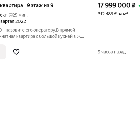
17 999 000
₽
 квартира · 9 этаж из 9
312 483 ₽ за м²
ект
25 мин.
 квартал 2022
 - назовите его оператору.В прямой
мнатная квартира с большой кухней в ЖК
нен современный ремонт, увеличена
ерей, встроенная мебель делалась на
5 часов назад