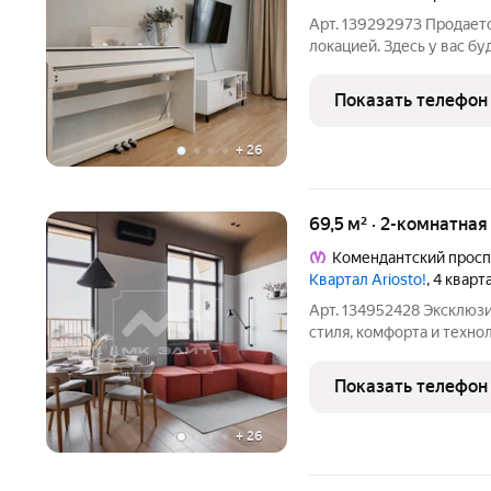
Арт. 139292973 Продаетс
локацией. Здесь у вас б
видом на "Лахта-центр" и
квартире:Светлая ухожен
Показать телефон
просторная кухня,
+
26
69,5 м² · 2-комнатная
Комендантский просп
Квартал Ariosto!
, 4 кварт
Арт. 134952428 Эксклюзивна
стиля, комфорта и техн
роскошную евротрёхком
жилом комплексе «Ариос
Показать телефон
каждая деталь и
+
26