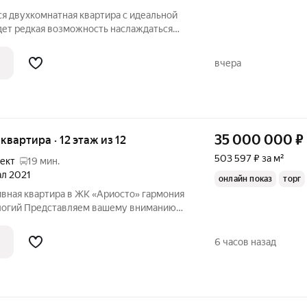
я двухкомнатная квартира с идеальной
удет редкая возможность наслаждаться
 водную гладь залива. О
ная двушка: 2 изолированные спальни,
вчера
35 000 000
₽
 квартира · 12 этаж из 12
503 597 ₽ за м²
ект
19 мин.
ал 2021
онлайн показ
торг
я квартира в ЖК «Ариосто» гармония
ологий Представляем вашему вниманию
натную квартиру в новом престижном
то». Это пространство, где продуманы
6 часов назад