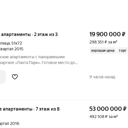
19 900 000
₽
е апартаменты · 2 этаж из 3
298 351 ₽ за м²
улица
,
51к72
 квартал 2015
хорошая цена
торг
рские апартаменты с панорамными
артале «Лахта Парк». Готовое место для
риватности
одской инфраструктуры. Апартаменты
9 часов назад
53 000 000
₽
ые апартаменты · 7 этаж из 8
492 108 ₽ за м²
вартал 2016