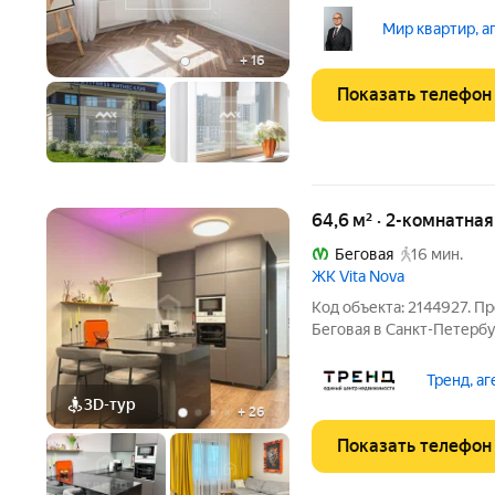
ЛОКАЦИЯ Престижный Пр
городе Собственный вых
Мир квартир, а
ИТМО и 5 детских садов
+
16
Показать телефон
64,6 м² · 2-комнатна
Беговая
16 мин.
ЖК Vita Nova
Код объекта: 2144927. Пр
Беговая в Санкт-Петербу
дизайнерским ремонтом 
Общая площадь квартиры 
Тренд, а
Две
3D-тур
+
26
Показать телефон