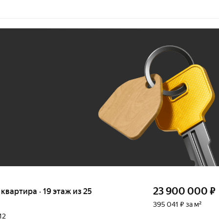
Ж
До 100 тыс. ₽
23 900 000
₽
я квартира · 19 этаж из 25
395 041 ₽ за м²
12