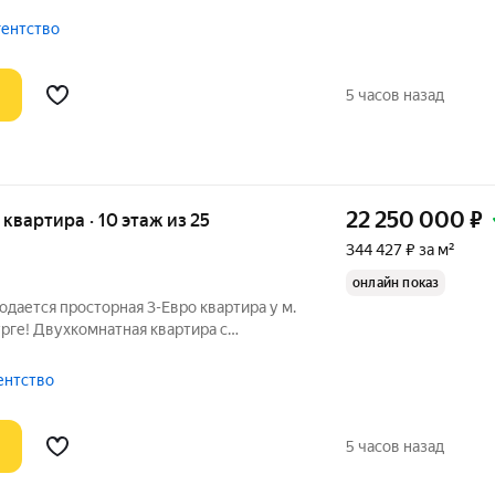
иморский район с лучшей экологией в
од к Юнтоловскому заказнику IT-лицей
гентство
5 часов назад
22 250 000
₽
я квартира · 10 этаж из 25
344 427 ₽ за м²
онлайн показ
одается просторная 3-Евро квартира у м.
рге! Двухкомнатная квартира с
и европланировкой ждёт своих жильцов.
составляет 64,6 кв. м без учета лоджии.
гентство
5 часов назад