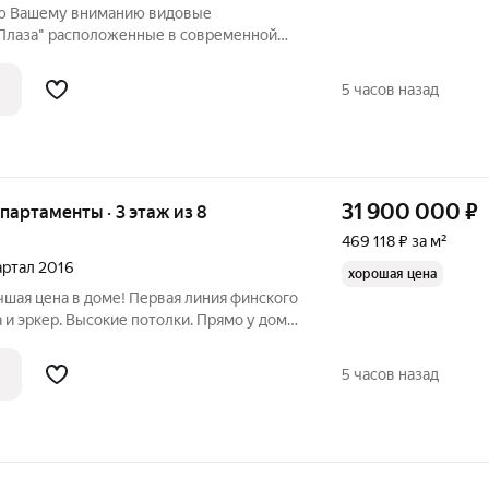
аю Вашему вниманию видовые
Плаза" расположенные в современной
 по адресу Приморский проспект ,78. Из
ся прекрасный вид на воду и панораму
5 часов назад
31 900 000
₽
апартаменты · 3 этаж из 8
469 118 ₽ за м²
вартал 2016
хорошая цена
шая цена в доме! Первая линия финского
 и эркер. Высокие потолки. Прямо у дома
0-летия и флаги. Посмотреть 20 фото
ию по Вашему запросу. Напишите,
5 часов назад