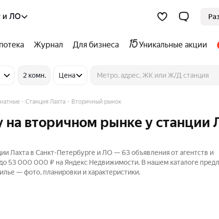
 и ЛО
Ра
потека
Журнал
Для бизнеса
Уникальные акции
2 комн.
Цена
натные
Станция Лахта
Вторичный рынок
 на вторичном рынке у станции 
ии Лахта в Санкт-Петербурге и ЛО — 63 объявления от агентств и
 до 53 000 000 ₽ на Яндекс Недвижимости. В нашем каталоге пре
илье — фото, планировки и характеристики.