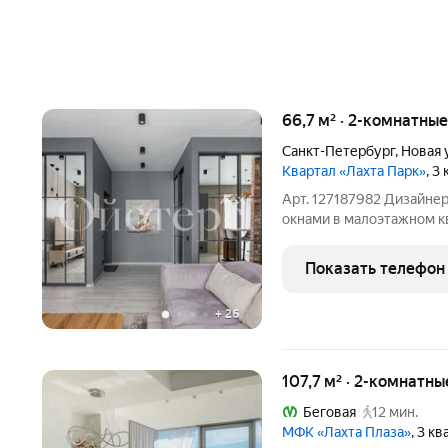
66,7 м² · 2-комнатны
Санкт-Петербург
,
Новая 
Квартал «Лахта Парк»
, 3
Арт. 127187982 Дизайне
окнами в малоэтажном кв
жизни у Лахтинского разлива идеальное сочетание п
загородной жизни и гор
Показать телефон
расположены на
+
26
107,7 м² · 2-комнатн
Беговая
12 мин.
МФК «Лахта Плаза»
, 3 к