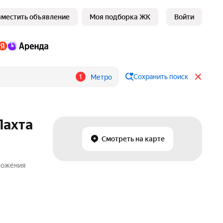
зместить объявление
Моя подборка ЖК
Войти
1
Сохранить поиск
Метро
Лахта
Смотреть на карте
дложения