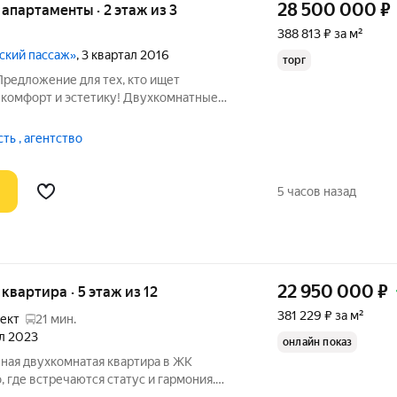
28 500 000
₽
е апартаменты · 2 этаж из 3
388 813 ₽ за м²
нский пассаж»
, 3 квартал 2016
торг
Предложение для тех, кто ищет
, комфорт и эстетику! Двухкомнатные
с класса Северный Версаль Всего 10
а жизнь будет полностью приватна и
ь , агентство
5 часов назад
22 950 000
₽
 квартира · 5 этаж из 12
381 229 ₽ за м²
ект
21 мин.
ал 2023
онлайн показ
нная двухкомнатая квартира в ЖК
где встречаются статус и гармония.