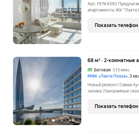
Арт. 19764390 Предлаг
апартаменты ЖК "Лахта 
части Санкт-Петербурга,
окон квартиры открывает
Показать телефон
города. 2 комн.
+
18
68 м² · 2-комнатные 
Беговая
13 мин.
МФК «Лахта Плаза»
, 3 к
Новый ремонт! Самая луч
залива. Панорамные окна
башня Газпрома, Парк 30
или огромную презентац
Показать телефон
позвоните,
+
6