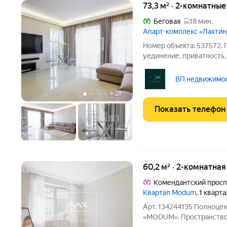
73,3 м² · 2-комнатны
Беговая
18 мин.
Апарт-комплекс «Лахти
Номер объекта: 537572. 
уединение, приватность
апартаменты, в ЖК бизне
минут от города, но Ваш
ВП недвижимост
спокойна! Закрытый ЖК ,
+
21
Показать телефон
60,2 м² · 2-комнатная
Комендантский просп
Квартал Modum
, 1 кварт
Арт. 134244135 Полноце
«MODUM». Пространство, 