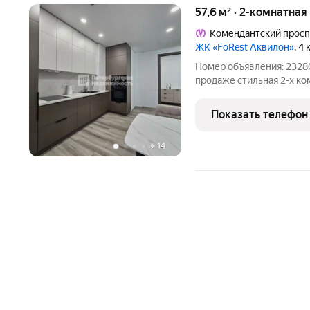
57,6 м² · 2-комнатная
Комендантский просп
ЖК «FoRest Аквилон»
, 4
Номер объявления: 23280
продаже стильная 2-х ко
«FoRest Аквилон» Выпол
высота межкомнатных дв
Показать телефон
заказ. Вся
+
14