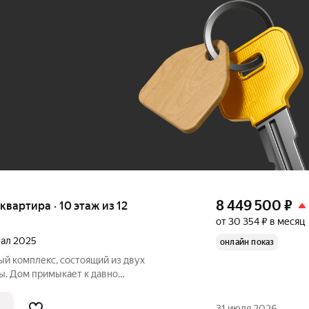
Ж
До 100 тыс. ₽
8 449 500
₽
 квартира · 10 этаж из 12
от 30 354 ₽ в месяц
тал 2025
онлайн показ
ый комплекс, состоящий из двух
ы. Дом примыкает к давно
 района. Рядом расположены остановки
та, магазины и социальные учреждения.
31 июля 2026