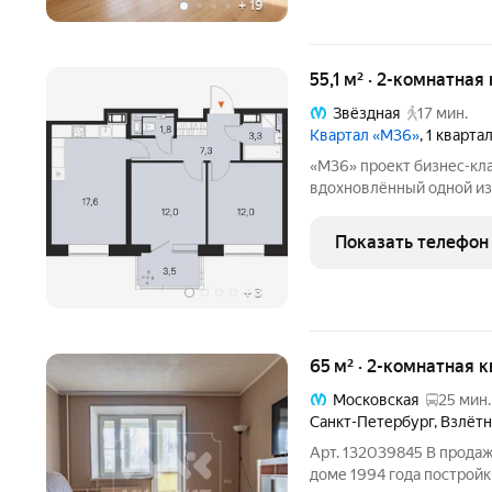
+
19
55,1 м² · 2-комнатная
Звёздная
17 мин.
Квартал «М36»
, 1 кварта
«М36» проект бизнес-класса от группы компаний «КВС»,
вдохновлённый одной из
карты скоплением Мессье 36 в созвездии Возничего. В
астрономии этот объект 
Показать телефон
уверенность в движении
+
3
65 м² · 2-комнатная 
Московская
25 мин.
Санкт-Петербург
,
Взлётн
Арт. 132039845 В продаж
доме 1994 года постройк