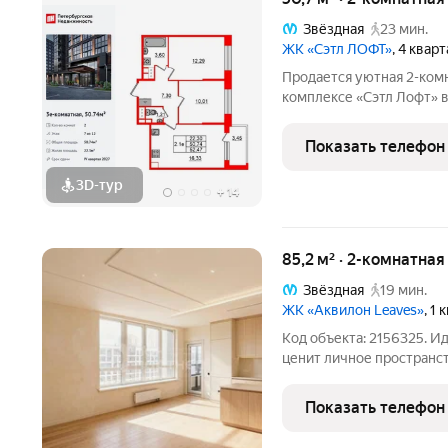
Звёздная
23 мин.
ЖК «Сэтл ЛОФТ»
, 4 квар
Продается уютная 2-ком
комплексе «Сэтл Лофт» 
метро можно добраться п
классическая, функциона
Показать телефон
гостиная 16.33
3D-тур
+
14
85,2 м² · 2-комнатная
Звёздная
19 мин.
ЖК «Аквилон Leaves»
, 1
Код объекта: 2156325. И
ценит личное пространст
правильную геометрию д
Московский район самый
Показать телефон
Петербурга, инфраструк