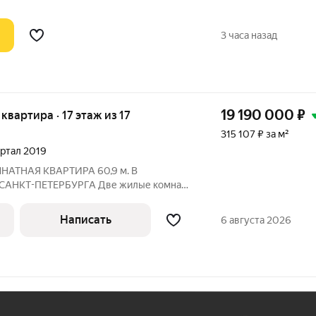
,
3 часа назад
19 190 000
₽
 квартира · 17 этаж из 17
315 107 ₽ за м²
вартал 2019
АТНАЯ КВАРТИРА 60,9 м. В
АНКТ-ПЕТЕРБУРГА Две жилые комната
ены просторной кухней-гостиной 17,41 м
 для комфортной жизни. Последний этаж
Написать
6 августа 2026
и