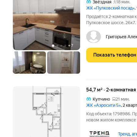
Звёздная
18 мин.
ЖК «Пулковский посад»
,
Продаётся 2-комнатная к
Пулковское шоссе, 26к7
этаже 17-ти этажного до
Планировка: комнаты 19 и 13 м; кухня 8,4 м; отдельная гардеробная
Григорьев Але
1,9 м;
+
7
Показать телефон
54,7 м² · 2-комнатная
Купчино
21 мин.
ЖК «Аэросити 5»
, 2 квар
Код объекта: 1798986. 
новом жилoм кoмплeкce 
ипотеки: - CEMEЙНAЯ ИП
cтавки от 2%; -IT-ипoтeк
Тренд, а