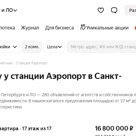
 и ЛО
Ра
потека
Журнал
Для бизнеса
Уникальные акции
ройки
2 комн.
Цена
натные
Станция Аэропорт
 у станции Аэропорт в Санкт-
-Петербурге и ЛО — 280 объявлений от агентств и собственников 
Недвижимости. В нашем каталоге предложения площадью от 37 м² до 
ктеристики.
16 800 000
₽
вартира · 17 этаж из 17