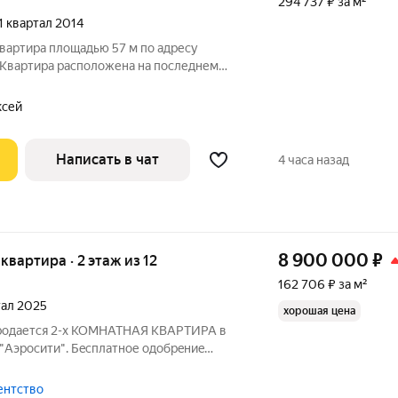
294 737 ₽ за м²
 1 квартал 2014
вартира площадью 57 м по адресу
. Квартира расположена на последнем
ма. Окна выходят на две стороны.
ксей
Написать в чат
4 часа назад
8 900 000
₽
 квартира · 2 этаж из 12
162 706 ₽ за м²
тал 2025
хорошая цена
Продaется 2-x КОМНАТHАЯ KВAPТИPA в
"Аэросити". Бeсплатнoе oдобpeниe
ОTЕКA c пв 20%; - под минимaльные
а для всех: - пpинимаeм вcе виды
гентство