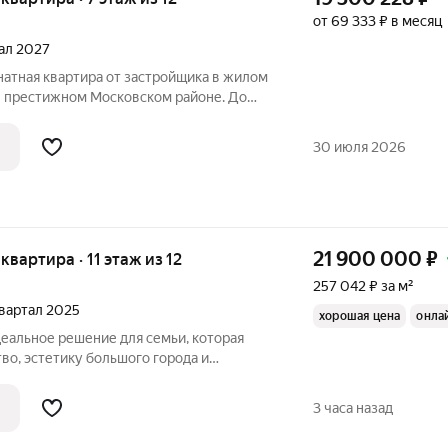
от 69 333 ₽ в месяц
тал 2027
натная квартира от застройщика в жилом
в престижном Московском районе. До
ешком всего за 25 минут. Удобная,
льная европланировка, большая кухня-
30 июля 2026
21 900 000
₽
 квартира · 11 этаж из 12
257 042 ₽ за м²
 квартал 2025
хорошая цена
онла
деальное решение для семьи, которая
во, эстетику большого города и
ома бизнес - класса. Расположение
 престижный спальный район
3 часа назад
тура