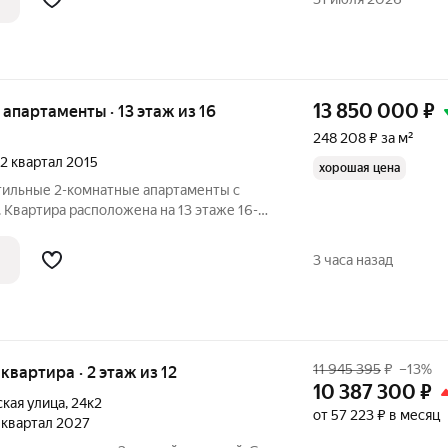
дится
13 850 000
₽
е апартаменты · 13 этаж из 16
248 208 ₽ за м²
, 2 квартал 2015
хорошая цена
стильные 2-комнатные апартаменты с
Квартира расположена на 13 этаже 16-
ома 2015 года постройки. Общая площадь
циональная перепланировка: просторная
3 часа назад
11 945 395
₽
–13%
 квартира · 2 этаж из 12
10 387 300
₽
кая улица
,
24к2
от 57 223 ₽ в месяц
1 квартал 2027