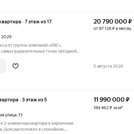
20 790 000
₽
 квартира · 7 этаж из 17
от 87 128 ₽ в месяц
л 2029
 самых выразительных точек звёздной
символизирует порядок, точность и
5 августа 2026
. В
11 990 000
₽
квартира · 3 этаж из 5
184 462 ₽ за м²
ая улица
,
13
е 2-комнатная квартира в кирпичном
и. Дом расположен в спокойном,