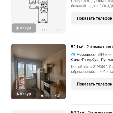
Продается двухкомнатная
большой лоджией.СКИДКА
скидкой. Есть рассрочка.
Показать телефон
3D-тур
+
9
52,1 м² · 2-комнатная
Московская
14 мин.
Санкт-Петербург
,
Пулков
Код объекта: 2195692. Д
обременений, приобрета
материнского капитала, 
собственности. Предлага
Показать телефон
теплая двухкомнатная
3D-тур
+
21
50,7 м² · 2-комнатная