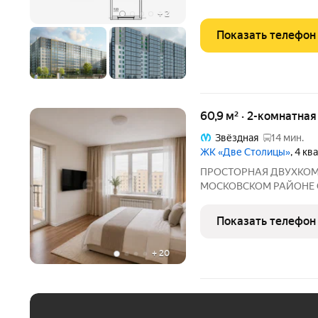
жилищныx cертификатов
+
2
Показать телефон
60,9 м² · 2-комнатная
Звёздная
14 мин.
ЖК «Две Столицы»
, 4 к
ПРОСТОРНАЯ ДВУХКОМН
МОСКОВСКОМ РАЙОНЕ С
17,72 м и 12,38 м дополн
идеальное пространство
Показать телефон
избавит от шума сверху 
+
20