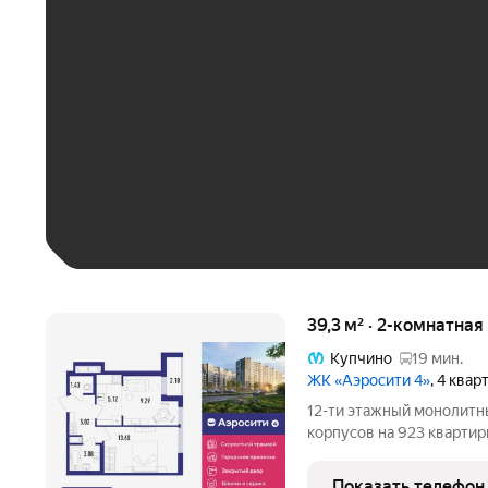
ЕЖЕМЕСЯЧНЫЙ ПЛАТЁ
До 30 тыс. ₽
До 50 тыс. ₽
До 70 тыс. ₽
Больше 100 тыс. ₽
39,3 м² · 2-комнатная
Купчино
19 мин.
ЖК «Аэросити 4»
, 4 квар
12-ти этажный монолитн
корпусов на 923 квартир
сформировавшейся части
общественного транспор
Показать телефон