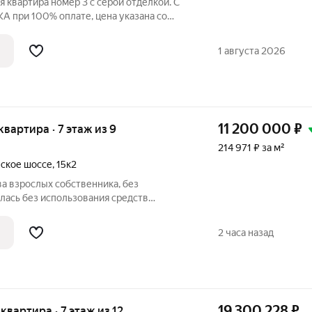
 квартира номер 3 с серой отделкой. С
 при 100% оплате, цена указана со
1 августа 2026
11 200 000
₽
 квартира · 7 этаж из 9
214 971 ₽ за м²
ское шоссе
,
15к2
ва взрослых собственника, без
лась без использования средств
не единственное жилье, более 20 лет в
ется к покупке просторная, светлая,
2 часа назад
19 300 228
₽
 квартира · 7 этаж из 12