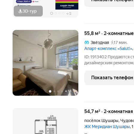
В составе проекта возво
3D-тур
+
3
55,8 м² · 2-комнатны
Звёздная
17 мин.
Апарт-комплекс «Salut!»
ID: 1913402 Продаются 
дизайнерским ремонтом. 
этажного монолитного д
55,8 кв.м. Сделана функ
Показать телефон
+
13
54,7 м² · 2-комнатная
посёлок Шушары
,
Чудовс
ЖК Меридиан Шушары
, 