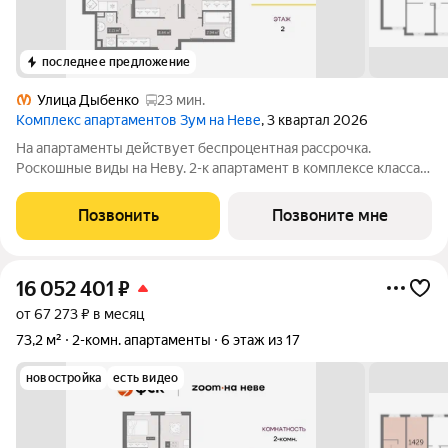
последнее предложение
Улица Дыбенко
23 мин.
Комплекс апартаментов Зум на Неве
, 3 квартал 2026
На апартаменты действует беспроцентная рассрочка.
Роскошные виды на Неву. 2-к апартамент в комплексе класса
бизнес-лайт Зум на Неве на 2-м этаже. Общая площадь 54,78.
Без отделки. Зум на Неве расположен в новом месте силы
Позвонить
Позвоните мне
рядом с центром города на
16 052 401
₽
от 67 273 ₽ в месяц
73,2 м²
2-комн. апартаменты
6 этаж из 17
новостройка
есть видео