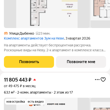
Улица Дыбенко
23 мин.
Комплекс апартаментов Зум на Неве
, 3 квартал 2026
На апартаменты действует беспроцентная рассрочка.
Роскошные виды на Неву. 2-к апартамент в комплексе класса
бизнес-лайт Зум на Неве на 6-м этаже. Общая площадь 73,16.
Без отделки. Зум на Неве расположен в новом месте силы
Позвонить
Позвоните мне
рядом с центром города на
11 805 443
₽
от 49 475 ₽ в месяц
63,1 м²
2-комн. апартаменты
2 этаж из 17
новостройка
есть видео