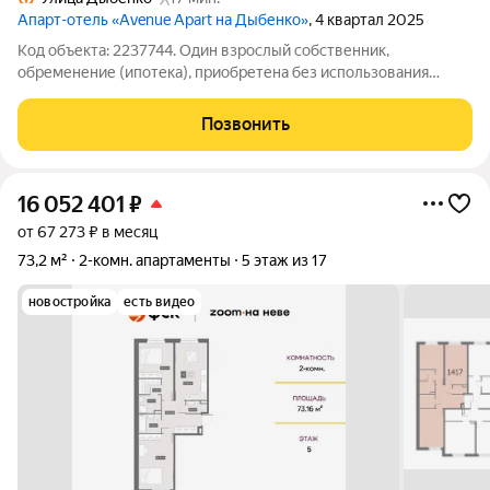
Апарт-отель «Avenue Apart на Дыбенко»
, 4 квартал 2025
Код объекта: 2237744. Один взрослый собственник,
обременение (ипотека), приобретена без использования
средств материнского капитала. Предлагаются к покупке
светлые и просторные 2-комнатные апартаменты площадью
Позвонить
49 м в современном комплексе AVENUE
16 052 401
₽
от 67 273 ₽ в месяц
73,2 м²
2-комн. апартаменты
5 этаж из 17
новостройка
есть видео