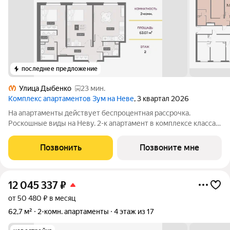
последнее предложение
Улица Дыбенко
23 мин.
Комплекс апартаментов Зум на Неве
, 3 квартал 2026
На апартаменты действует беспроцентная рассрочка.
Роскошные виды на Неву. 2-к апартамент в комплексе класса
бизнес-лайт Зум на Неве на 2-м этаже. Общая площадь 63,07.
Без отделки. Зум на Неве расположен в новом месте силы
Позвонить
Позвоните мне
рядом с центром города на
12 045 337
₽
от 50 480 ₽ в месяц
62,7 м²
2-комн. апартаменты
4 этаж из 17