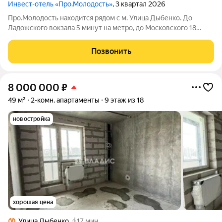
Инвест-отель «Про.Молодость»
, 3 квартал 2026
Про.Молодость находится рядом с м. Улица Дыбенко. До
Ладожского вокзала 5 минут на метро, до Московского 18
минут, до центра города 20 минут. Рядом с апарт-отелем
расположены крупные гипермаркеты Перекрёсток, Максидом,
Позвонить
Окей, Петрович. Пешком можно
8 000 000
₽
49 м²
2-комн. апартаменты
9 этаж из 18
новостройка
хорошая цена
Улица Дыбенко
17 мин.