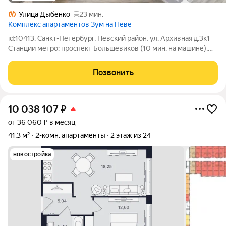
Улица Дыбенко
23 мин.
Комплекс апартаментов Зум на Неве
id:10413. Санкт-Петербург, Невский район, ул. Архивная д.3к1
Станции метро: проспект Большевиков (10 мин. на машине),
Улица Дыбенко (15 мин. на машине) Просторные 3-Е
апартаменты в современном ЖК Апарт-комплекс Зум на Неве!
Позвонить
Один взрослый собственник!
10 038 107
₽
от 36 060 ₽ в месяц
41,3 м²
2-комн. апартаменты
2 этаж из 24
новостройка