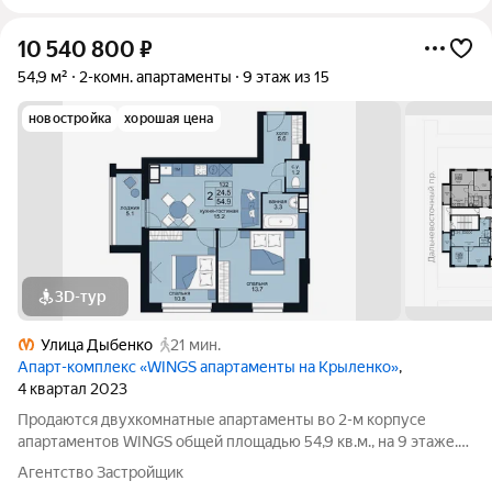
10 540 800
₽
54,9 м²
2-комн. апартаменты
9 этаж из 15
новостройка
хорошая цена
3D-тур
Улица Дыбенко
21 мин.
Апарт-комплекс «WINGS апартаменты на Крыленко»
,
4 квартал 2023
Продаются двухкомнатные апартаменты во 2-м корпусе
апартаментов WINGS общей площадью 54,9 кв.м., на 9 этаже.
Приобрести апартамент возможно в ипотеку, в рассрочку со
Агентство Застройщик
сроком до 1,5 лет. Комплекс апартаментов "WINGS"