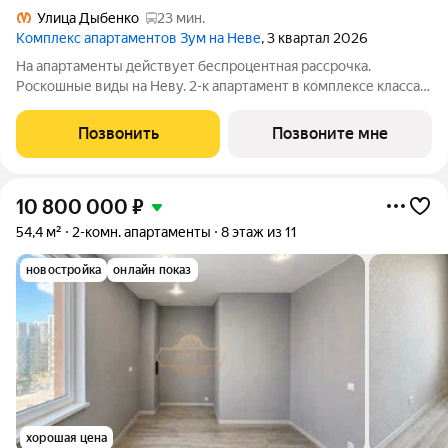
Улица Дыбенко
23 мин.
Комплекс апартаментов Зум на Неве
, 3 квартал 2026
На апартаменты действует беспроцентная рассрочка.
Роскошные виды на Неву. 2-к апартамент в комплексе класса
бизнес-лайт Зум на Неве на 4-м этаже. Общая площадь 54,43.
Без отделки. Зум на Неве расположен в новом месте силы
Позвонить
Позвоните мне
рядом с центром города на
10 800 000
₽
54,4 м²
2-комн. апартаменты
8 этаж из 11
новостройка
онлайн показ
хорошая цена