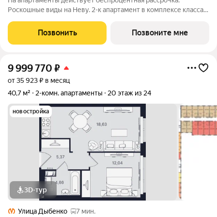
На апартаменты действует беспроцентная рассрочка.
Роскошные виды на Неву. 2-к апартамент в комплексе класса
бизнес-лайт Зум на Неве на 3-м этаже. Общая площадь 60,32.
Без отделки. Зум на Неве расположен в новом месте силы
Позвонить
Позвоните мне
рядом с центром города на
9 999 770
₽
от 35 923 ₽ в месяц
40,7 м²
2-комн. апартаменты
20 этаж из 24
новостройка
3D-тур
Улица Дыбенко
7 мин.