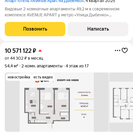
Апарт-отель «Avenue Apart на Дыбенко»
, 4 квартал 2025
Видовые 2-комнатные апартаменты 49,2 м в современном
комплексе AVENUE APART у метро «Улица Дыбенко»
Предлагаются к продаже светлые и просторные 2-комнатные
апартаменты площадью 49,2 м, расположенные на 9 этаже
Позвонить
Написать
современного комплекса AVENUE APART.
10 571 122
₽
от 44 302 ₽ в месяц
54,4 м²
2-комн. апартаменты
4 этаж из 17
новостройка
есть видео