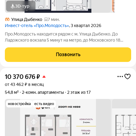
3D-тур
Улица Дыбенко
7 мин.
Инвест-отель «Про.Молодость»
, 3 квартал 2026
Про.Молодость находится рядом с м. Улица Дыбенко. До
Ладожского вокзала 5 минут на метро, до Московского 18
минут, до центра города 20 минут. Рядом с апарт-отелем
расположены крупные гипермаркеты Перекрёсток, Максидом,
Позвонить
Окей, Петрович. Пешком можно
10 370 676
₽
от 43 462 ₽ в месяц
54,8 м²
2-комн. апартаменты
2 этаж из 17
новостройка
есть видео