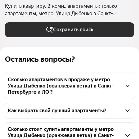
Купить квартиру, 2-комн., апартаменты: только
апартаменты, метро: Улица Дыбенко в Санкт-
Петербурге и ЛО
Сохранить поиск
Остались вопросы?
Сколько апартаментов в продаже у метро
Улица Дыбенко (оранжевая ветка) в Санкт-
Петербурге и ЛО ?
На Яндекс Недвижимости в продаже у метро Улица 
Дыбенко (оранжевая ветка) в Санкт-Петербурге и 
Как выбрать свой лучший апартаменты?
ЛО 83 апартаменты, из них 1 объявление от 
Чтобы купить 2-комнатные апартаменты у метро 
собственников, 15 объявлений от агентств, 67 
Улица Дыбенко (оранжевая ветка), воспользуйтесь 
Сколько стоит купить апартаменты у метро
объявлений от застройщиков
Улица Дыбенко (оранжевая ветка) в Санкт-
тепловой картой для оценки инфраструктуры и 