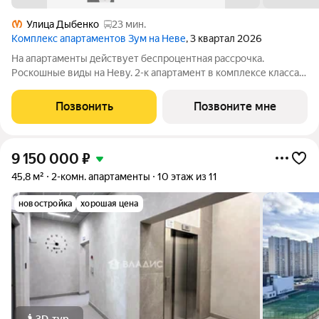
Улица Дыбенко
23 мин.
Комплекс апартаментов Зум на Неве
, 3 квартал 2026
На апартаменты действует беспроцентная рассрочка.
Роскошные виды на Неву. 2-к апартамент в комплексе класса
бизнес-лайт Зум на Неве на 5-м этаже. Общая площадь 73,16.
Без отделки. Зум на Неве расположен в новом месте силы
Позвонить
Позвоните мне
рядом с центром города на
9 150 000
₽
45,8 м²
2-комн. апартаменты
10 этаж из 11
новостройка
хорошая цена