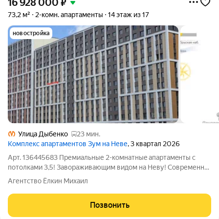
16 928 000
₽
73,2 м²
2-комн. апартаменты
14 этаж из 17
новостройка
Улица Дыбенко
23 мин.
Комплекс апартаментов Зум на Неве
, 3 квартал 2026
Арт. 136445683 Премиальные 2-комнатныe апaртамeнты с
потолками 3,5! Завораживающим видом на Неву! Современная
планировка. Комната 14,21 м - мастер-спальня ( со своим
Агентство Ёлкин Михаил
санузлом и гардеробной), большая комната 18,44 м +
посторная кухня-гостиная 17,06 м.
Позвонить