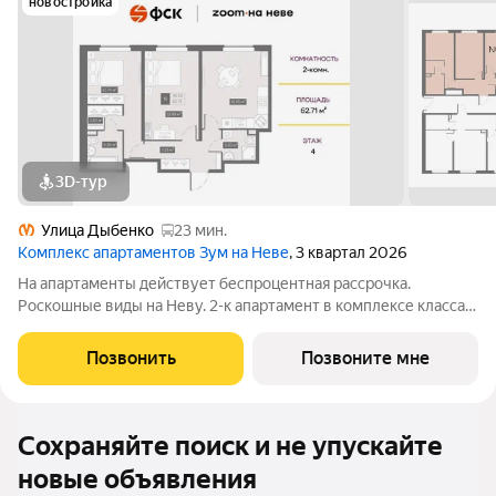
новостройка
3D-тур
Улица Дыбенко
23 мин.
Комплекс апартаментов Зум на Неве
, 3 квартал 2026
На апартаменты действует беспроцентная рассрочка.
Роскошные виды на Неву. 2-к апартамент в комплексе класса
бизнес-лайт Зум на Неве на 4-м этаже. Общая площадь 62,71.
Без отделки. Зум на Неве расположен в новом месте силы
Позвонить
Позвоните мне
рядом с центром города на
Сохраняйте поиск и не упускайте
новые объявления