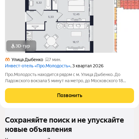
3D-тур
Улица Дыбенко
7 мин.
Инвест-отель «Про.Молодость»
, 3 квартал 2026
Про.Молодость находится рядом с м. Улица Дыбенко. До
Ладожского вокзала 5 минут на метро, до Московского 18
минут, до центра города 20 минут. Рядом с апарт-отелем
расположены крупные гипермаркеты Перекрёсток, Максидом,
Позвонить
Окей, Петрович. Пешком можно
Сохраняйте поиск и не упускайте
новые объявления