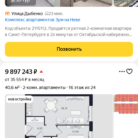
3D-тур
Улица Дыбенко
23 мин.
Комплекс апартаментов Зум на Неве
Код объекта: 2115112. Продаётся уютная 2-комнатная квартира
в Санкт-Петербурге в 2х минутах от Октябрьской набережной
Идеально подойдёт для студентов, семей с детьми и бизнес-
профессионалов. - Общая площадь: 45,8 кв. м. 2
Позвонить
изолированные комнаты и
9 897 243
₽
от 35 554 ₽ в месяц
40,6 м²
2-комн. апартаменты
16 этаж из 24
новостройка