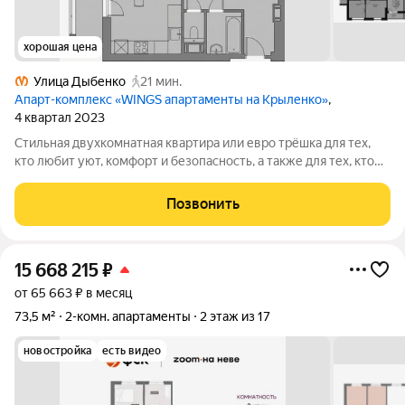
хорошая цена
Улица Дыбенко
21 мин.
Апарт-комплекс «WINGS апартаменты на Крыленко»
,
4 квартал 2023
Стильная двухкомнатная квартира или евро трёшка для тех,
кто любит уют, комфорт и безопасность, а также для тех, кто
инвестирует в недвижимость с умом. Подходит как для
проживания, так и для сдачи в аренду или инвестиций. От
Позвонить
сдачи в аренду доходность
15 668 215
₽
от 65 663 ₽ в месяц
73,5 м²
2-комн. апартаменты
2 этаж из 17
новостройка
есть видео