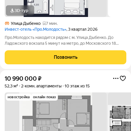
3D-тур
Улица Дыбенко
7 мин.
Инвест-отель «Про.Молодость»
, 3 квартал 2026
Про.Молодость находится рядом с м. Улица Дыбенко. До
Ладожского вокзала 5 минут на метро, до Московского 18
минут, до центра города 20 минут. Рядом с апарт-отелем
расположены крупные гипермаркеты Перекрёсток, Максидом,
Позвонить
Окей, Петрович. Пешком можно
10 990 000
₽
52,3 м²
2-комн. апартаменты
10 этаж из 15
новостройка
онлайн показ