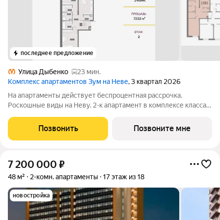
последнее предложение
Улица Дыбенко
23 мин.
Комплекс апартаментов Зум на Неве
, 3 квартал 2026
На апартаменты действует беспроцентная рассрочка.
Роскошные виды на Неву. 2-к апартамент в комплексе класса
бизнес-лайт Зум на Неве на 2-м этаже. Общая площадь 73,52.
Без отделки. Зум на Неве расположен в новом месте силы
Позвонить
Позвоните мне
рядом с центром города на
7 200 000
₽
48 м²
2-комн. апартаменты
17 этаж из 18
новостройка