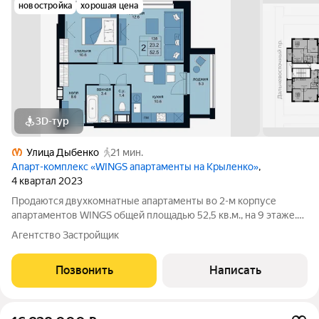
новостройка
хорошая цена
3D-тур
Улица Дыбенко
21 мин.
Апарт-комплекс «WINGS апартаменты на Крыленко»
,
4 квартал 2023
Продаются двухкомнатные апартаменты во 2-м корпусе
апартаментов WINGS общей площадью 52,5 кв.м., на 9 этаже.
Приобрести апартамент возможно в ипотеку, в рассрочку со
Агентство Застройщик
сроком до 1,5 лет. Комплекс апартаментов "WINGS"
располагается по адресу улица
Позвонить
Написать