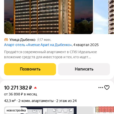
Улица Дыбенко
17 мин.
Апарт-отель «Avenue Apart на Дыбенко»
, 4 квартал 2025
Продаётся современный апартамент в СПб! Идеальное
вложение средств для инвесторов и тех, кто ищет
недвижимость с высоким потенциалом роста цены! Покупался
непосредственно у застройщика, оплата произведена
Позвонить
Написать
собственными средствами. Дом официально сдан,
10 271 382
₽
от 36 898 ₽ в месяц
42,3 м²
2-комн. апартаменты
2 этаж из 24
новостройка