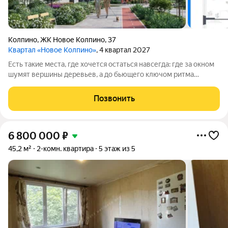
Колпино
,
ЖК Новое Колпино
,
37
Квартал «Новое Колпино»
, 4 квартал 2027
Есть такие места, где хочется остаться навсегда: где за окном
шумят вершины деревьев, а до бьющего ключом ритма
большого города всего полчаса пути. Таким местом станет для
вас квартал "Новое Колпино" в зеленом районе
Позвонить
Петербурга.Здесь можно проводить
6 800 000
₽
45,2 м²
2-комн. квартира
5 этаж из 5