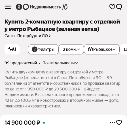
Купить 2-комнатную квартиру с отделкой
у метро Рыбацкое (зеленая ветка)
Санкт-Петербург и ЛО
AI
Фильтры
2 комн.
Рыбацкое
Ц
2
99 предложений
•
по актуальности
Купить двухкомнатную квартиру с отделкой у метро
Рыбацкое (зеленая ветка) в Санкт-Петербурге и ЛО — 99
объявлений от агентств и собственников по продаже квартир
по цене от 1 950 000 ₽ до 29 500 000 ₽ на Яндекс
Недвижимости. В нашем каталоге предложения площадью от
42 м² до 100,5 м² в новостройках и вторичном жилье — фото,
планировки и характеристики.
14 900 000
₽