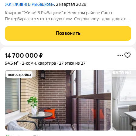
ЖК «Живи! В Рыбацком»
, 2 квартал 2028
Квартал "Живи! В Рыбацком" в Невском районе Санкт-
Петербурга это что-то на уютном. Соседи зовут друг друга в
гости и любуются розовыми закатами, а дети вместе играют на
цветущих аллеях во дворе. Но всего 20 минут пешком и вы у
Позвонить
метро "Рыбацкое",
14 700 000
₽
54,5 м²
2-комн. квартира
27 этаж из 27
новостройка