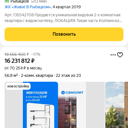
Рыбацкое
12 мин.
ЖК «Живи! В Рыбацком»
, 4 квартал 2019
Арт. 135542708 Продается уникальная видовая 2-х комнатная
квартира с видом на Неву. ЛОКАЦИЯ: Тихая часть Колпинского
района с благоустроенной территорией, множеством детских
площадок, мест для парковки. Рядом школа, детский сад,
Позвонить
продуктовые магазины
19 556 400
₽
–17%
16 231 812
₽
от 70 254 ₽ в месяц
56,9 м²
2-комн. квартира
22 этаж из 23
новостройка