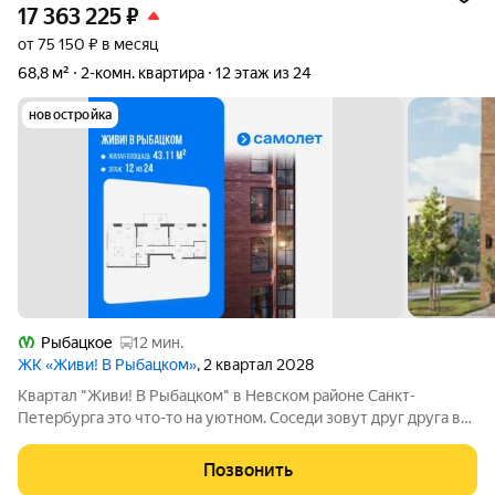
17 363 225
₽
от 75 150 ₽ в месяц
68,8 м²
2-комн. квартира
12 этаж из 24
новостройка
Рыбацкое
12 мин.
ЖК «Живи! В Рыбацком»
, 2 квартал 2028
Квартал "Живи! В Рыбацком" в Невском районе Санкт-
Петербурга это что-то на уютном. Соседи зовут друг друга в
гости и любуются розовыми закатами, а дети вместе играют на
цветущих аллеях во дворе. Но всего 20 минут пешком и вы у
Позвонить
метро "Рыбацкое",