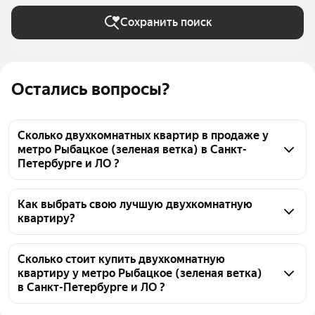
Сохранить поиск
Остались вопросы?
Сколько двухкомнатных квартир в продаже у
метро Рыбацкое (зеленая ветка) в Санкт-
Петербурге и ЛО ?
На Яндекс Недвижимости в продаже у метро 
Рыбацкое (зеленая ветка) в Санкт-Петербурге и ЛО 
Как выбрать свою лучшую двухкомнатную
квартиру?
99 двухкомнатных квартир, из них 4 объявления от 
собственников, 57 объявлений от агентств, 38 
Чтобы купить 2-комнатную квартиру с отделкой у 
объявлений от застройщиков
метро Рыбацкое (зеленая ветка), воспользуйтесь 
Сколько стоит купить двухкомнатную
квартиру у метро Рыбацкое (зеленая ветка)
тепловой картой для оценки инфраструктуры и 
в Санкт-Петербурге и ЛО ?
транспортной доступности в выбранном районе у 
метро Рыбацкое (зеленая ветка) в Санкт-
Цена за квадратный метр
46 429 — 354 404 ₽