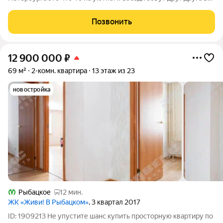
гости и любуются розовыми закатами, а дети вместе играют на
цветущих аллеях во дворе. Но всего 20 минут пешком и вы у
Позвонить
метро "Рыбацкое",
12 900 000
₽
69 м²
2-комн. квартира
13 этаж из 23
новостройка
Рыбацкое
12 мин.
ЖК «Живи! В Рыбацком»
, 3 квартал 2017
ID: 1909213 Не упустите шанс купить просторную квартиру по