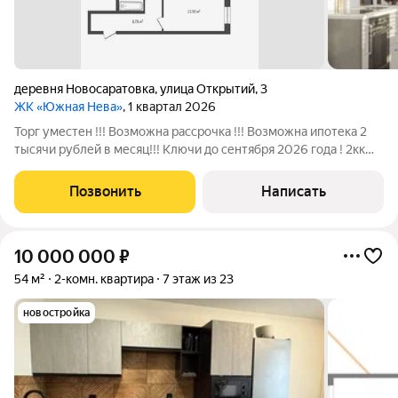
деревня Новосаратовка
,
улица Открытий
,
3
ЖК «Южная Нева»
, 1 квартал 2026
Торг уместен !!! Возможна рассрочка !!! Возможна ипотека 2
тысячи рублей в месяц!!! Ключи до сентября 2026 года ! 2кк
Квартира в новом ЖК Южная Нева по переуступке.
Транспортная доступность 12- 15 минут до метро
Позвонить
Написать
Пролетарская ,до када 2,5 км , 15
10 000 000
₽
54 м²
2-комн. квартира
7 этаж из 23
новостройка