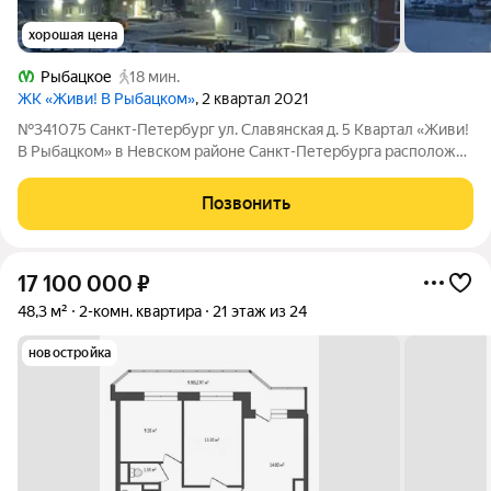
хорошая цена
Рыбацкое
18 мин.
ЖК «Живи! В Рыбацком»
, 2 квартал 2021
№341075 Санкт-Петербург ул. Славянская д. 5 Квартал «Живи!
В Рыбацком» в Невском районе Санкт-Петербурга расположен
рядом с рекой Славянкой и парком. Всего 20 минут пешей
прогулки и вы у метро «Рыбацкое». Автомобилисты будут
Позвонить
добираться до КАДа за
17 100 000
₽
48,3 м²
2-комн. квартира
21 этаж из 24
новостройка