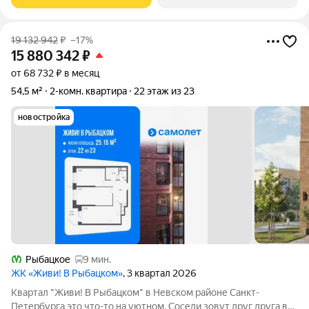
инфраструктура прямо в доме:
19 132 942
₽
–17%
15 880 342
₽
от 68 732 ₽ в месяц
54,5 м²
2-комн. квартира
22 этаж из 23
новостройка
Рыбацкое
9 мин.
ЖК «Живи! В Рыбацком»
, 3 квартал 2026
Квартал "Живи! В Рыбацком" в Невском районе Санкт-
Петербурга это что-то на уютном. Соседи зовут друг друга в