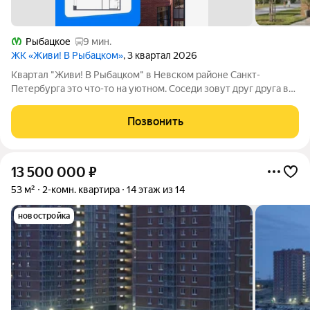
Рыбацкое
9 мин.
ЖК «Живи! В Рыбацком»
, 3 квартал 2026
Квартал "Живи! В Рыбацком" в Невском районе Санкт-
Петербурга это что-то на уютном. Соседи зовут друг друга в
гости и любуются розовыми закатами, а дети вместе играют на
цветущих аллеях во дворе. Но всего 20 минут пешком и вы у
Позвонить
метро "Рыбацкое",
13 500 000
₽
53 м²
2-комн. квартира
14 этаж из 14
новостройка