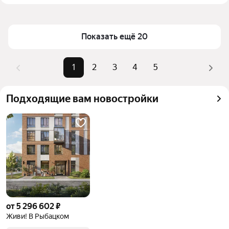
Петербурге и ЛО
Площадь
42 — 101 м²
Для легкого выбора подходящей квартиры в 
Самый дорогой объект
29,5 млн ₽
Показать ещё 20
верхней части страницы есть самые частые 
комбинации фильтров, например «» или «»
Помимо удобной сортировки по цене продажи вы 
1
2
3
4
5
можете отсортировать результаты по стоимости 
квадратного метра или площади
Подходящие вам новостройки
от 5 296 602 ₽
Живи! В Рыбацком