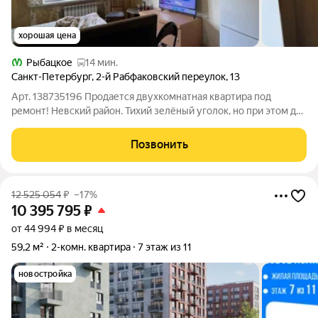
хорошая цена
Рыбацкое
14 мин.
Санкт-Петербург
,
2-й Рабфаковский переулок
,
13
Арт. 138735196 Продается двухкомнатная квартира под
ремонт! Невский район. Тихий зелёный уголок, но при этом до
метро «Обухово» ровно 15 минут пешком. Рядом парк им.
Есенина, школы, детсады, "Пятерочка" и "Магнит" в шаговой
Позвонить
доступности. Во дворе
12 525 054
₽
–17%
10 395 795
₽
от 44 994 ₽ в месяц
59,2 м²
2-комн. квартира
7 этаж из 11
новостройка