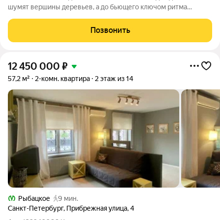
шумят вершины деревьев, а до бьющего ключом ритма
большого города всего полчаса пути. Таким местом станет для
вас квартал "Новое Колпино" в зеленом районе
Позвонить
Петербурга.Здесь можно проводить
12 450 000
₽
57,2 м²
2-комн. квартира
2 этаж из 14
Рыбацкое
9 мин.
Санкт-Петербург
,
Прибрежная улица
,
4