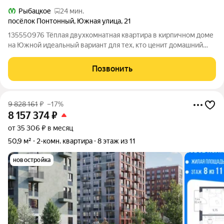
Рыбацкое
24 мин.
посёлок Понтонный
,
Южная улица
,
21
135550976 Тёплая двухкомнатная квартира в кирпичном доме
на Южной идеальный вариант для тех, кто ценит домашний
уют, доступность и практичность. Простое пространство даёт
свободу планирования: реализуйте собственные идеи и
Позвонить
сделайте интерьер под
9 828 161
₽
–17%
8 157 374
₽
от 35 306 ₽ в месяц
50,9 м²
2-комн. квартира
8 этаж из 11
новостройка