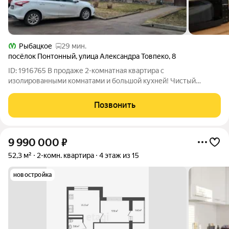
Рыбацкое
29 мин.
посёлок Понтонный
,
улица Александра Товпеко
,
8
ID: 1916765 В продаже 2-комнатная квартира с
изолированными комнатами и большой кухней! Чистый
подъезд, без посторонних запахов! Заботливая управляющая
компания! Без обременений, взрослый собственник! Звоните,
Позвонить
отвечу на все интересующие вопросы!
9 990 000
₽
52,3 м²
2-комн. квартира
4 этаж из 15
новостройка