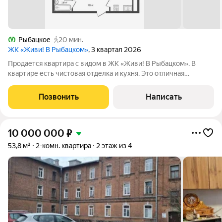
Рыбацкое
20 мин.
ЖК «Живи! В Рыбацком»
, 3 квартал 2026
Продается квартира с видом в ЖК «Живи! В Рыбацком». В
квартире есть чистовая отделка и кухня. Это отличная
инвестиция: есть возможность перенести на покупателя
беспроцентную рассрочку на еще два года с ежемесячным
Позвонить
Написать
платежом 83 тысячи рублей. Квартира
10 000 000
₽
53,8 м²
2-комн. квартира
2 этаж из 4