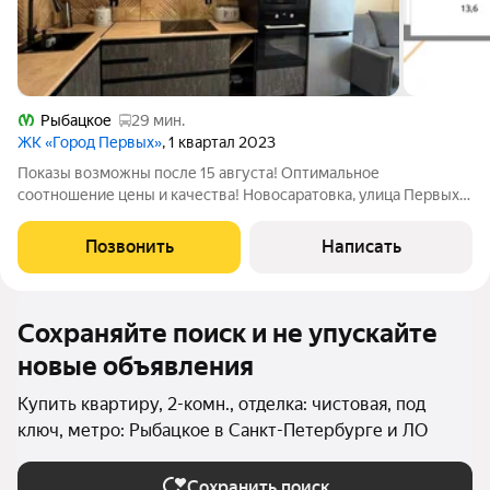
Рыбацкое
29 мин.
ЖК «Город Первых»
, 1 квартал 2023
Показы возможны после 15 августа! Оптимальное
соотношение цены и качества! Новосаратовка, улица Первых,
дом 2, к. 4 ХАРАКТЕРИСТИКА ДОМА, КВАРТИРЫ: ЖК «Город
первых». Современный кирпично-монолитный дом 2023 года
Позвонить
Написать
постройки от надежного застройщика
Сохраняйте поиск и не упускайте
новые объявления
Купить квартиру, 2-комн., отделка: чистовая, под
ключ, метро: Рыбацкое в Санкт-Петербурге и ЛО
Сохранить поиск