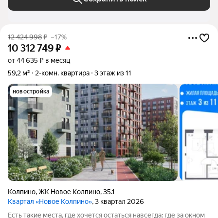
12 424 998
₽
–17%
10 312 749
₽
от 44 635 ₽ в месяц
59,2 м²
2-комн. квартира
3 этаж из 11
новостройка
Колпино
,
ЖК Новое Колпино
,
35.1
Квартал «Новое Колпино»
, 3 квартал 2026
Есть такие места, где хочется остаться навсегда: где за окном