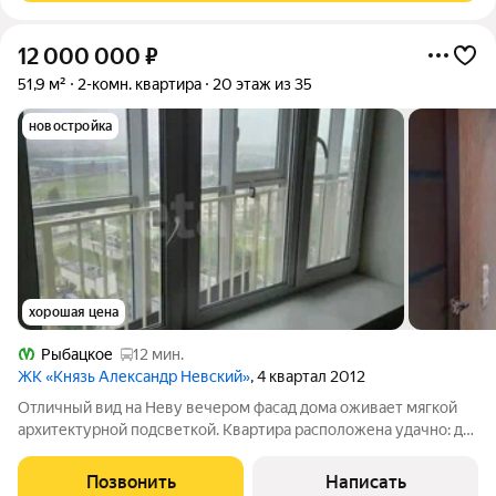
12 000 000
₽
51,9 м²
2-комн. квартира
20 этаж из 35
новостройка
хорошая цена
Рыбацкое
12 мин.
ЖК «Князь Александр Невский»
, 4 квартал 2012
Отличный вид на Неву вечером фасад дома оживает мягкой
архитектурной подсветкой. Квартира расположена удачно: до
метро «Рыбацкое» и «Обухово» одинаково удобно добираться,
а выезд на КАД в двух шагах. Вся необходимая
Позвонить
Написать