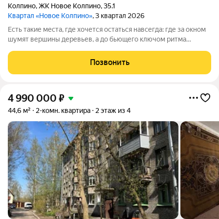
Колпино
,
ЖК Новое Колпино
,
35.1
Квартал «Новое Колпино»
, 3 квартал 2026
Есть такие места, где хочется остаться навсегда: где за окном
шумят вершины деревьев, а до бьющего ключом ритма
большого города всего полчаса пути. Таким местом станет для
вас квартал "Новое Колпино" в зеленом районе
Позвонить
Петербурга.Здесь можно проводить
4 990 000
₽
44,6 м²
2-комн. квартира
2 этаж из 4