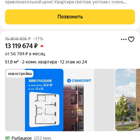
привлекательной цене! Квартира светлая, уютная с очень
удачной планировкой- большую комнату можно разделить на
две полноценные спальни. Из комнаты открывается вид на
Позвонить
Неву. По состоянию в эту
15 806 835
₽
–17%
13 119 674
₽
от 56 784 ₽ в месяц
51,9 м²
2-комн. квартира
12 этаж из 24
новостройка
Рыбацкое
12 мин.