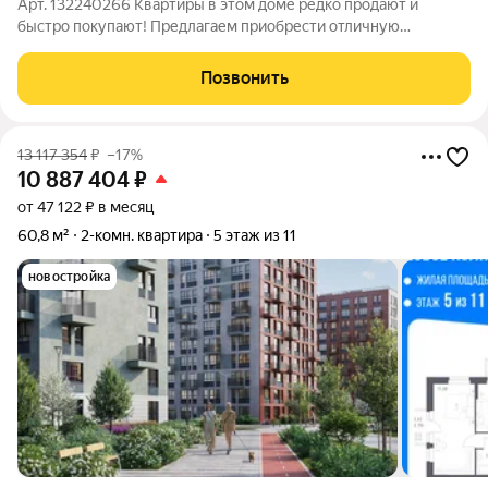
Арт. 132240266 Квартиры в этом доме редко продают и
быстро покупают! Предлагаем приобрести отличную
двухкомнатную квартиру в добротном доме, в пешей
доступности от метро. Мебель и техника могут остаться в
Позвонить
подарок покупателю. Дом построен по
13 117 354
₽
–17%
10 887 404
₽
от 47 122 ₽ в месяц
60,8 м²
2-комн. квартира
5 этаж из 11
новостройка