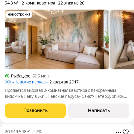
54,3 м²
2-комн. квартира
22 этаж из 26
новостройка
Рыбацкое
15 мин.
ЖК «Невские паруса»
, 2 квартал 2017
Продаётся видовая 2-комнатная квартира с панорамным
видом на Неву в ЖК «Невские паруса» Санкт-Петербург, ЖК
«Невские паруса» Прямой панорамный вид на Неву 22 этаж из
25 Подземное машиноместо можно приобрести отдельно В
Позвонить
Написать
продаже светлая 2-комнатная
20 919 548
₽
–17%