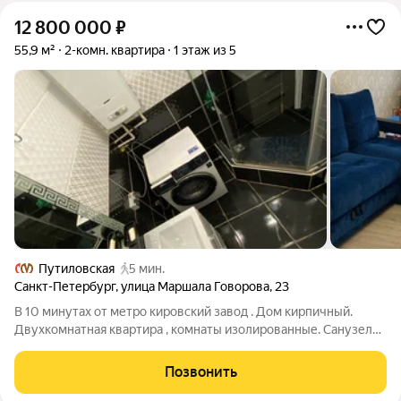
12 800 000
₽
55,9 м²
2-комн. квартира
1 этаж из 5
Путиловская
5 мин.
Санкт-Петербург
,
улица Маршала Говорова
,
23
В 10 минутах от метро кировский завод . Дом кирпичный.
Двухкомнатная квартира , комнаты изолированные. Санузел
раздельный. Замена электрика, сантехника поставлены
счётчики на свет ,на газ ,на воду. По всей квартире натяжные
Позвонить
потолки. Окна все заменены