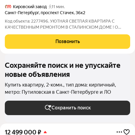
Кировский завод
11 мин.
Санкт-Петербург
,
проспект Стачек
,
36к2
Код объекта: 2277496. УЮТНАЯ СВЕТЛАЯ КВАРТИРА С
КАЧЕСТВЕННЫМ РЕМОНТОМ В СТАЛИНСКОМ ДОМЕ ! О
СДЕЛКЕ: -Один взрослый собственник; -БЕЗ обременений;
-Подходит под ЛЮБЫЕ виды оплат; -ПОЛНОЕ сопровождение
Позвонить
сделки. О КВАРТИРЕ: -Квартира с ДИЗАЙНЕРСКИМ
Сохраняйте поиск и не упускайте
новые объявления
Купить квартиру, 2-комн., тип дома: кирпичный,
метро: Путиловская в Санкт-Петербурге и ЛО
Сохранить поиск
12 499 000
₽