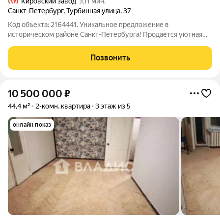
Кировский завод
11 мин.
Санкт-Петербург
,
Турбинная улица
,
37
Код объекта: 2164441. Уникальное предложение в
историческом районе Санкт-Петербурга! Продаётся уютная
двухкомнатная квартира площадью 47,6 кв. м на Турбинной
улице, 37. Дом: кирпичный, 1950 года постройки надёжность и
Позвонить
долговечность. Расположение:
10 500 000
₽
44,4 м²
2-комн. квартира
3 этаж из 5
онлайн показ