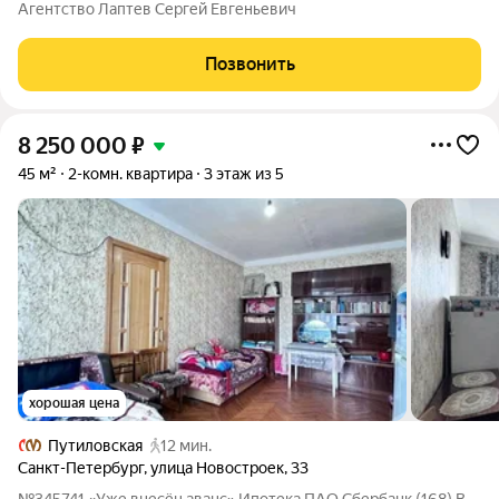
3,2 метра в зеленом районе с окнами на сквер. До метро
Агентство Лаптев Сергей Евгеньевич
Автово, Кировский Завод и Путиловская не более 10 минут
пешком. Квартира
Позвонить
8 250 000
₽
45 м²
2-комн. квартира
3 этаж из 5
хорошая цена
Путиловская
12 мин.
Санкт-Петербург
,
улица Новостроек
,
33