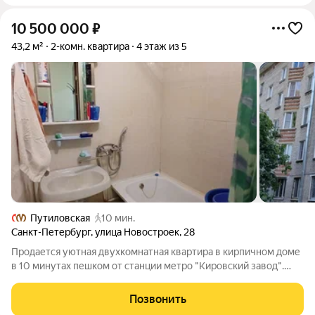
10 500 000
₽
43,2 м²
2-комн. квартира
4 этаж из 5
Путиловская
10 мин.
Санкт-Петербург
,
улица Новостроек
,
28
Продается уютная двухкомнатная квартира в кирпичном доме
в 10 минутах пешком от станции метро "Кировский завод".
Площадь квартиры 43,2 кв.м. + балкон. Раздельный санузел,
есть вместительная кладовка для хранения вещей.
Позвонить
Установлены стеклопакеты. Всё