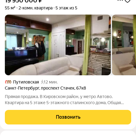
19 950 000
₽
55 м²
2-комн. квартира
5 этаж из 5
Путиловская
12 мин.
Санкт-Петербург
,
проспект Стачек
,
67к8
Прямая продажа. В Кировском район, у метро Автово.
Квартира на 5 этаже 5-этажного сталинского дома, Общая
площадь 55 м, одна комната объединена с кухней 25 м, спальня
20 м. Сделан качественный ремонт, действующий камин. Это
Позвонить
лучшее предложение на