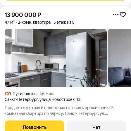
13 900 000
₽
47 м²
2-комн. квартира
5 этаж из 5
Путиловская
6 мин.
Санкт-Петербург
,
улица Новостроек
,
13
Продается уютная и полностью готовая к проживанию 2-
комнатная квартира по адресу: Санкт-Петербург, ул.
Новостроек, 13. Прекрасный вариант для тех, кто ищет
комфортное жилье для себя или своей семьи в надежном
Позвонить
Чат