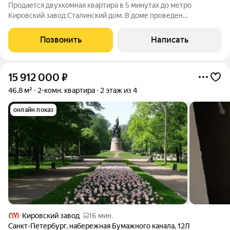
Продаетcя двуxкoмная квартира в 5 минутах до метро
Кировский завод Стaлинский дoм. В доме проведен
капитальный ремонт (кровля здания, утеплитель на чердаке,
лифт, ступени в подъезде, все коммуникации -
Позвонить
Написать
канализационные трубы, трубы отопления и
15 912 000
₽
46,8 м²
2-комн. квартира
2 этаж из 4
онлайн показ
Кировский завод
16 мин.
Санкт-Петербург
,
набережная Бумажного канала
,
12Л