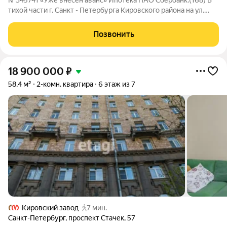
№345741 «Уже внесён аванс» Ипотека ПАО Сбербанк.(168) В
тихой части г. Санкт - Петербурга Кировского района на ул.
Новостроек, в пешей доступности от метро Автово ( 10 мин
пешком) продается небольшая уютная 2 кв. Общая площадь
Позвонить
составляет 45 кв. м.,
18 900 000
₽
58,4 м²
2-комн. квартира
6 этаж из 7
Кировский завод
7 мин.
Санкт-Петербург
,
проспект Стачек
,
57