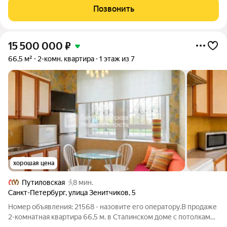
девятиэтажный многоквартирный жилой дом
Позвонить
15 500 000
₽
66,5 м²
2-комн. квартира
1 этаж из 7
хорошая цена
Путиловская
8 мин.
Санкт-Петербург
,
улица Зенитчиков
,
5
Номер объявления: 21568 - назовите его оператору.В продаже
2-комнатная квартира 66,5 м. в Сталинском доме с потолками