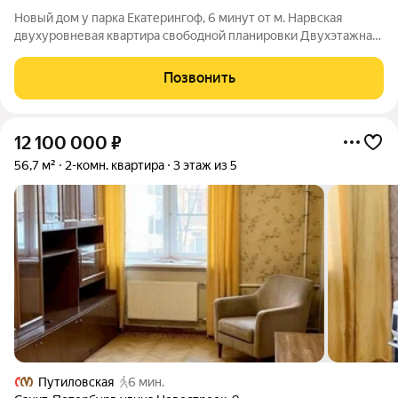
Новый дом у парка Екатерингоф, 6 минут от м. Нарвская
двухуровневая квартира свободной планировки Двухэтажная
квартира со свободной планировкой в доме, расположенном
на первой линии парка Екатерингоф одного из старейших
Позвонить
исторических парков
12 100 000
₽
56,7 м²
2-комн. квартира
3 этаж из 5
Путиловская
6 мин.