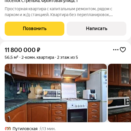
посёлок Стрельна
,
Фронтовая улица
,
1
Просторная квартира с капитальным ремонтом, рядом с
парком и ж/д станцией. Квартира без перепланировок,
имеется отдельное закрытое пространство под кладовую,
закрытая спальня с отдельным гардеробом и большая кухня
Позвонить
Написать
смежная с гостиной. Все коммуникации
11 800 000
₽
56,5 м²
2-комн. квартира
2 этаж из 5
Путиловская
13 мин.