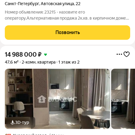
Санкт-Петербург
,
Автовская улица
,
22
Номер объявления: 23215 - назовите его
оператору.Альтернативная продажа 2к.кв. в кирпичном доме
недалеко от метро "Автово"(12 минут пешком). Квартира
подходит для любой категории покупателей: комфортный
Позвонить
второй этаж, двухсторонняя планировка,
14 988 000
₽
47,6 м²
2-комн. квартира
1 этаж из 2
3D-тур