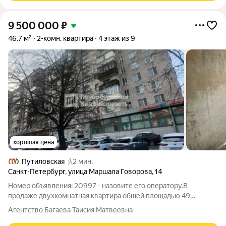
9 500 000
₽
46,7 м²
2-комн. квартира
4 этаж из 9
хорошая цена
Путиловская
2 мин.
Санкт-Петербург
,
улица Маршала Говорова
,
14
Номер объявления: 20997 - назовите его оператору.В
продаже двухкомнатная квартира общей площадью 49
кв.метров, в доме расположенном по адресу Санкт-Петербург,
Агентство Багаева Таисия Матвеевна
улица Маршала Говорова, дом 14 типовой кирпичный