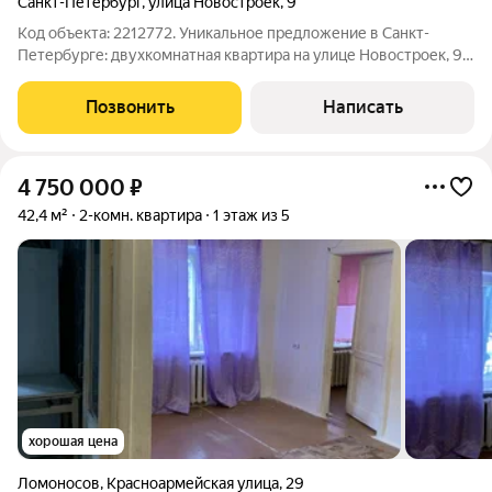
Санкт-Петербург
,
улица Новостроек
,
9
Код объекта: 2212772. Уникальное предложение в Санкт-
Петербурге: двухкомнатная квартира на улице Новостроек, 9
идеальный выбор для тех, кто ищет комфортное жильё в
тихом районе. Квартира расположена на третьем этаже
Позвонить
Написать
пятиэтажного кирпичного дома 1958
4 750 000
₽
42,4 м²
2-комн. квартира
1 этаж из 5
хорошая цена
Ломоносов
,
Красноармейская улица
,
29