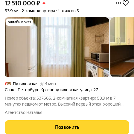
12 510 000
₽
53,9 м²
2-комн. квартира
1 этаж из 5
онлайн показ
Путиловская
14 мин.
Санкт-Петербург
,
Краснопутиловская улица
,
27
Номер объекта: 537665. 2-комнатная квартира 53,9 м в 7
минутах пешком от метро. Высокий первый этаж, хороший
ремонт, можно заехать и жить. Продаётся просторная
Агентство Наталья
двухкомнатная квартира с удобной планировкой и хорошим
расположением. Общая площадь 53,9
Позвонить