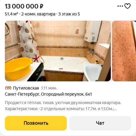
13 000 000
₽
51,4 м²
2-комн. квартира
3 этаж из 5
Путиловская
11 мин.
Санкт-Петербург
,
Огородный переулок
,
6к1
Продается тёплая, тихая, уютная двухкомнатная квартира.
Характеристики: -2 отдельные комнаты: 17.7м. и 13.0м.;
-раздельные ванна и туалет; -кухня 8.5м.; - свежий
косметический ремонт; - высокие потолки; - тихий двор; -
Позвонить
Чат
детский садик и школа в