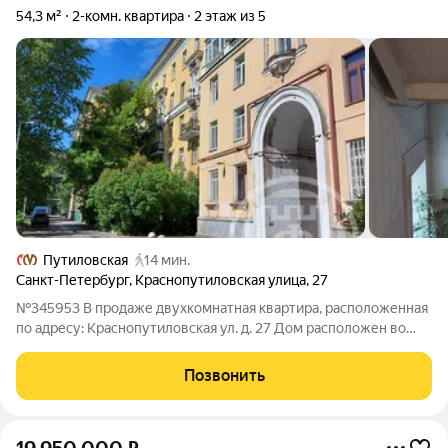
54,3 м²
2-комн. квартира
2 этаж из 5
Путиловская
14 мин.
Санкт-Петербург
,
Краснопутиловская улица
,
27
№345953 В продаже двухкомнатная квартира, расположенная
по адресу: Краснопутиловская ул. д. 27 Дом расположен во
дворе, окна выходят на 2 стороны во двор. Высокие потолки
3м. Квартира требует ремонта. Рядом вся развитая
Позвонить
инфраструктура: магазины,