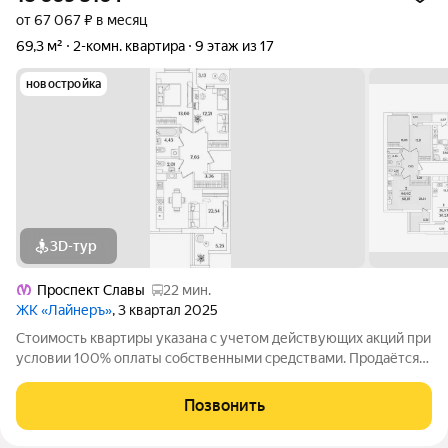
от 67 067 ₽ в месяц
69,3 м²
2-комн. квартира
9 этаж из 17
новостройка
3D-тур
Проспект Славы
22 мин.
ЖК «Лайнеръ»
, 3 квартал 2025
Стоимость квартиры указана с учетом действующих акций при
условии 100% оплаты собственными средствами. Продаётся
2к.кв. в ЖК ЛайнерЪ от застройщика Группа компаний «РСТИ»
(Росстройинвест). Квартира находится в 17 этажном доме, в
Позвонить
ЛайнерЪ на 9 этаже.