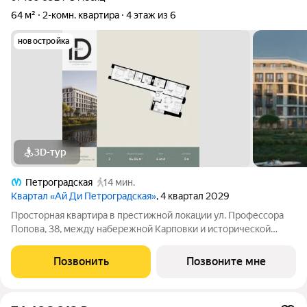
64 м²
2-комн. квартира
4 этаж из 6
новостройка
3D-тур
Петроградская
14 мин.
Квартал «Ай Ди Петроградская»
, 4 квартал 2029
Просторная квартира в престижной локации ул. Профессора
Попова, 38, между набережной Карповки и исторической
застройкой Петроградской стороны. Из окон открываются
виды на Иоанновский монастырь и реку Карповку. В пешей
Позвонить
Позвоните мне
доступности метро