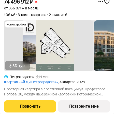
74 496 912
₽
от 356 871 ₽ в месяц
106 м²
3-комн. квартира
2 этаж из 6
новостройка
3D-тур
Петроградская
14 мин.
Квартал «Ай Ди Петроградская»
, 4 квартал 2029
Просторная квартира в престижной локации ул. Профессора
Попова, 38, между набережной Карповки и исторической
застройкой Петроградской стороны. Из окон открываются
виды на Иоанновский монастырь и реку Карповку. В пешей
Позвонить
Позвоните мне
доступности метро