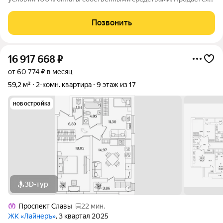
2к.кв. в ЖК ЛайнерЪ от застройщика Группа компаний «РСТИ»
(Росстройинвест). Квартира находится в 17 этажном доме, в
Позвонить
ЛайнерЪ на 5 этаже.
16 917 668
₽
от 60 774 ₽ в месяц
59,2 м²
2-комн. квартира
9 этаж из 17
новостройка
3D-тур
Проспект Славы
22 мин.
ЖК «Лайнеръ»
, 3 квартал 2025