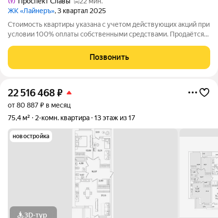
Проспект Славы
22 мин.
ЖК «Лайнеръ»
, 3 квартал 2025
Стоимость квартиры указана с учетом действующих акций при
условии 100% оплаты собственными средствами. Продаётся
2к.кв. в ЖК ЛайнерЪ от застройщика Группа компаний «РСТИ»
(Росстройинвест). Квартира находится в 17 этажном доме, в
Позвонить
ЛайнерЪ на 11 этаже.
22 516 468
₽
от 80 887 ₽ в месяц
75,4 м²
2-комн. квартира
13 этаж из 17
новостройка
3D-тур