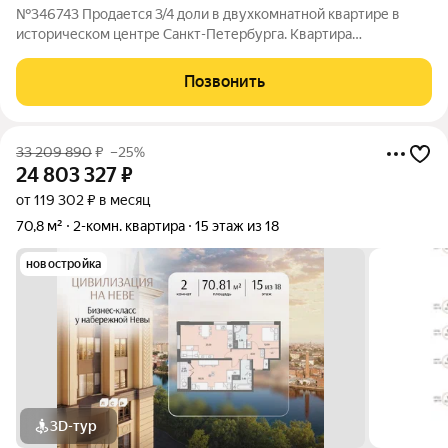
№346743 Продается 3/4 доли в двухкомнатной квартире в
историческом центре Санкт-Петербурга. Квартира
расположена в одном из самых красивых и востребованных
районов города. О квартире: просторный коридор и кухня 20
Позвонить
кв.м., комнаты изoлировaнныe.
33 209 890
₽
–25%
24 803 327
₽
от 119 302 ₽ в месяц
70,8 м²
2-комн. квартира
15 этаж из 18
новостройка
3D-тур