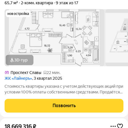
65,7 м²
2-комн. квартира
9 этаж из 17
новостройка
3D-тур
Проспект Славы
22 мин.
ЖК «Лайнеръ»
, 3 квартал 2025
Стоимость квартиры указана с учетом действующих акций при
условии 100% оплаты собственными средствами. Продаётся
2к.кв. в ЖК ЛайнерЪ от застройщика Группа компаний «РСТИ»
(Росстройинвест). Квартира находится в 17 этажном доме, в
Позвонить
ЛайнерЪ на 9 этаже.
18 669 316
₽