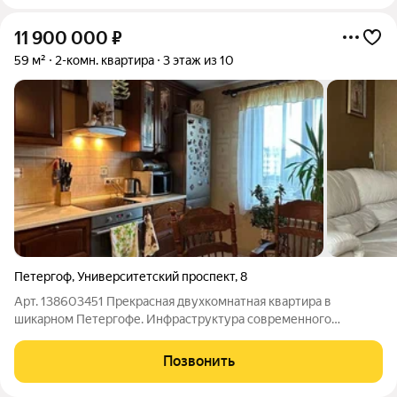
11 900 000
₽
59 м²
2-комн. квартира
3 этаж из 10
Петергоф
,
Университетский проспект
,
8
Арт. 138603451 Прекрасная двухкомнатная квартира в
шикарном Петергофе. Инфраструктура современного
микрорайона, 25 минут пешком до фонтанов и дворца. Уют и
комфорт. Один взрослый собственник, личное присутствие на
Позвонить
сделке. В качестве альтернативного