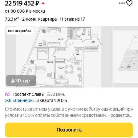
22 519 452
₽
от 80 898 ₽ в месяц
73,3 м²
2-комн. квартира
11 этаж из 17
новостройка
3D-тур
Проспект Славы
22 мин.
ЖК «Лайнеръ»
, 3 квартал 2025
Стоимость квартиры указана с учетом действующих акций при
условии 100% оплаты собственными средствами. Продаётся
2к.кв. в ЖК ЛайнерЪ от застройщика Группа компаний «РСТИ»
(Росстройинвест). Квартира находится в 17 этажном доме, в
Позвонить
ЛайнерЪ на 11 этаже.