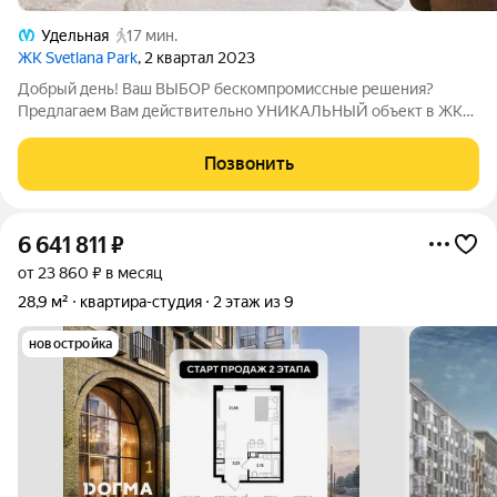
Удельная
17 мин.
ЖК Svetlana Park
, 2 квартал 2023
Добрый день! Ваш ВЫБОР бескомпромиссные решения?
Предлагаем Вам действительно УНИКАЛЬНЫЙ объект в ЖК
СВЕТЛАНА ПАРК! Это стильный видовой ПЕНТХАУС по адресу:
ул. Манчестерская, 5: 104,2 квадратных метра непреходящего
Позвонить
комфорта в ЖК БИЗНЕС-КЛАССА! !
6 641 811
₽
от 23 860 ₽ в месяц
28,9 м²
квартира-студия
2 этаж из 9
новостройка