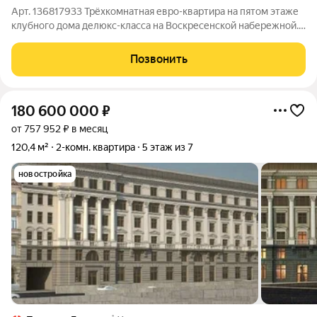
Арт. 136817933 Трёхкомнатная евро-квартира на пятом этаже
клубного дома делюкс-класса на Воскресенской набережной.
Четыре окна кухни-гостиной выходят на Неву и панораму
города, а спальни ориентированы в тихий зелёный двор так в
Позвонить
одной квартире
180 600 000
₽
от 757 952 ₽ в месяц
120,4 м²
2-комн. квартира
5 этаж из 7
новостройка