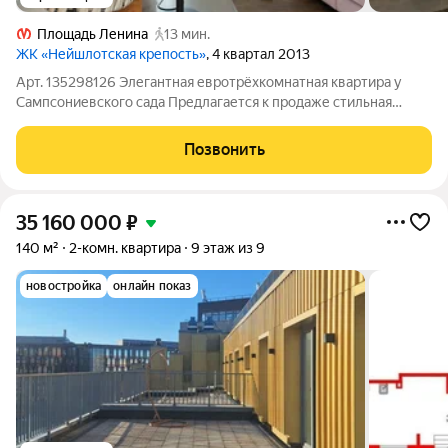
Площадь Ленина
13 мин.
ЖК «Нейшлотская крепость»
, 4 квартал 2013
Арт. 135298126 Элегантная евротрёхкомнатная квартира у
Сампсониевского сада Предлагается к продаже стильная
евротрёхкомнатная квартира в кирпичном доме площадью
105,5 м, расположенная в одном из самых зелёных и камерных
Позвонить
районов Выборгской стороны
35 160 000
₽
140 м²
2-комн. квартира
9 этаж из 9
новостройка
онлайн показ