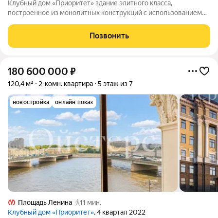
Клубный дом «Приоритет» здание элитного класса,
построенное из монолитных конструкций с использованием
штукатурки, гранита и архитектурного бетона. В доме 7
надземных и 2 подземных этажа, всего один корпус и 40
Позвонить
квартир. Отделка пока подготовлена под
180 600 000
₽
120,4 м²
2-комн. квартира
5 этаж из 7
новостройка
онлайн показ
Площадь Ленина
11 мин.
Клубный дом «Приоритет»
, 4 квартал 2022