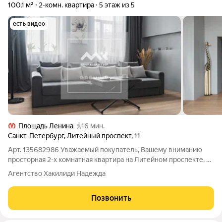
100,1 м²
2-комн. квартира
5 этаж из 5
есть видео
Площадь Ленина
16 мин.
Санкт-Петербург
,
Литейный проспект
,
11
Арт. 135682986 Уважаемый покупатель, Вашему вниманию
просторная 2-х комнатная квартира на Литейном проспекте, в
доме прошедшим кап ремонт с жб перекрытиями. Квартира
Агентство Хакилиди Надежда
расположена на 5-м этаже, окнами на две стороны. Общая
площадь 100,1 кв.м. Большая
Позвонить