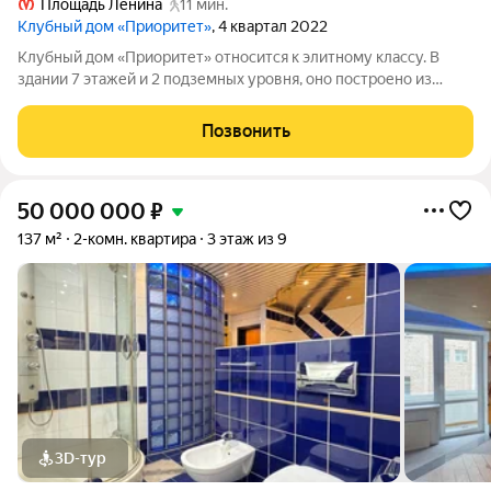
Площадь Ленина
11 мин.
Клубный дом «Приоритет»
, 4 квартал 2022
Клубный дом «Приоритет» относится к элитному классу. В
здании 7 этажей и 2 подземных уровня, оно построено из
монолита, отделано штукатуркой, гранитом и архитектурным
бетоном. Дом состоит из одного корпуса, отделка квартир
Позвонить
подготовка под отделку.
50 000 000
₽
137 м²
2-комн. квартира
3 этаж из 9
3D-тур