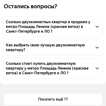
Остались вопросы?
Сколько двухкомнатных квартир в продаже у
метро Площадь Ленина (красная ветка) в
Санкт-Петербурге и ЛО ?
На Яндекс Недвижимости в продаже у метро 
Площадь Ленина (красная ветка) в Санкт-
Как выбрать свою лучшую двухкомнатную
квартиру?
Петербурге и ЛО 37 двухкомнатных квартир, из 
них 29 объявлений от агентств, 8 объявлений от 
Чтобы купить 2-комнатную квартиру большую у 
застройщиков
метро Площадь Ленина (красная ветка), 
Сколько стоит купить двухкомнатную
квартиру у метро Площадь Ленина (красная
воспользуйтесь тепловой картой для оценки 
ветка) в Санкт-Петербурге и ЛО ?
инфраструктуры и транспортной доступности в 
выбранном районе у метро Площадь Ленина 
Цена за квадратный метр
135 468 — 1,6 млн ₽
(красная ветка) в Санкт-Петербурге и ЛО
Площадь
92 — 181 м²
Для легкого выбора подходящей квартиры в 
Самый дорогой объект
271,2 млн ₽
Показать ещё 17
верхней части страницы есть самые частые 
комбинации фильтров, например «» или «»