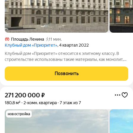
Площадь Ленина
11 мин.
Клубный дом «Приоритет»
, 4 квартал 2022
Клубный дом «Приоритет» относится к элитному классу. В
строительстве использованы такие материалы, как монолит,
штукатурка, гранит и архитектурный бетон. Дом состоит из
одного корпуса, имеет 7 надземных и 2 подземных этажа.
Позвонить
Отделка пока подготовлена
271 200 000
₽
180,8 м²
2-комн. квартира
7 этаж из 7
новостройка