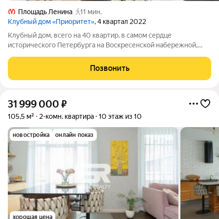
Площадь Ленина
11 мин.
Клубный дом «Приоритет»
, 4 квартал 2022
Клубный дом, всего на 40 квартир, в самом сердце
исторического Петербурга на Воскресенской набережной,
неподалеку от Литейного моста. Удобное расположение
открывает великолепный вид на акваторию Невы и
Позвонить
петербургские мосты. Высокие потолки 3,3 м,
31 999 000
₽
105,5 м²
2-комн. квартира
10 этаж из 10
новостройка
онлайн показ
хорошая цена