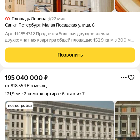
Площадь Ленина
22 мин.
Санкт-Петербург
,
Малая Посадская улица
,
6
Арт. 114854312 Продается большая двухуровневая
двухкомнатная квартира общей площадью 152,9 кв.м в 300 м
от станции метро Горьковская в историческом центре Санкт-
Петербурга. Расположение в одном из самых престижных и
Позвонить
комфортных исторических мест в
195 040 000
₽
от 818 554 ₽ в месяц
121,9 м²
2-комн. квартира
6 этаж из 7
новостройка