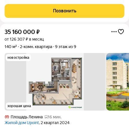
штукатурки, гранита и архитектурного бетона. В доме 7
этажей и 2 подземных уровня, всего один корпус и 40 квартир.
Позвонить
Отделка в квартирах пока
35 160 000
₽
от 126 307 ₽ в месяц
140 м²
2-комн. квартира
9 этаж из 9
новостройка
хорошая цена
Площадь Ленина
16 мин.
Жилой дом Upoint
, 2 квартал 2024