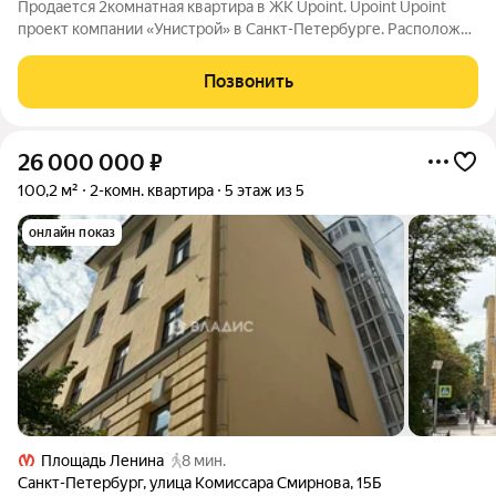
Продается 2комнатная квартира в ЖК Upoint. Upoint Upoint
проект компании «Унистрой» в Санкт-Петербурге. Расположен
в Красногвардейском районе города, рядом со Свердловской
набережной в створе Пискарёвского проспекта. В шаговой
Позвонить
доступности сад
26 000 000
₽
100,2 м²
2-комн. квартира
5 этаж из 5
онлайн показ
Площадь Ленина
8 мин.
Санкт-Петербург
,
улица Комиссара Смирнова
,
15Б