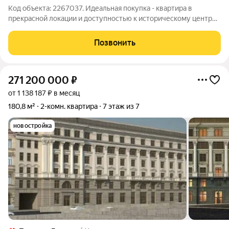
Код объекта: 2267037. Идеальная покупка - квартира в
прекрасной локации и доступностью к историческому центру
города, рядом две станции метро - Площадь Ленина и
Выборгская. Спокойные соседи, удобная и универсальная
Позвонить
планировка. О доме Кирпичный дом,
271 200 000
₽
от 1 138 187 ₽ в месяц
180,8 м²
2-комн. квартира
7 этаж из 7
новостройка