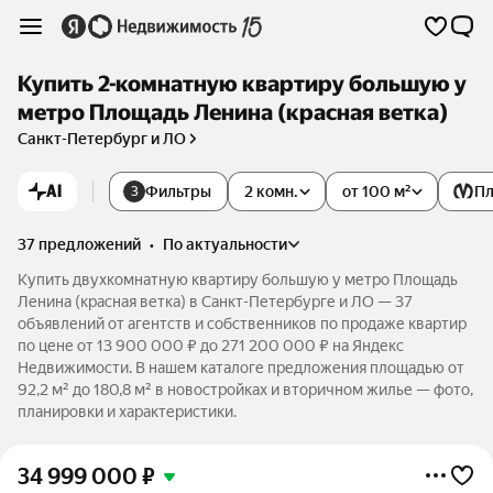
Купить 2-комнатную квартиру большую у
метро Площадь Ленина (красная ветка)
Санкт-Петербург и ЛО
AI
Фильтры
2 комн.
от 100 м²
Пл
3
37 предложений
•
по актуальности
Купить двухкомнатную квартиру большую у метро Площадь
Ленина (красная ветка) в Санкт-Петербурге и ЛО — 37
объявлений от агентств и собственников по продаже квартир
по цене от 13 900 000 ₽ до 271 200 000 ₽ на Яндекс
Недвижимости. В нашем каталоге предложения площадью от
92,2 м² до 180,8 м² в новостройках и вторичном жилье — фото,
планировки и характеристики.
34 999 000
₽