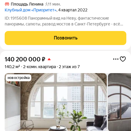
Площадь Ленина
11 мин.
Клубный дом «Приоритет»
, 4 квартал 2022
ID: 1915608 Панорамный вид на Неву, фантастические
панорамы, салюты, развод мостов в Санкт-Петербурге - всё
это новый клубный дом класса DE LUXE на Воскресенской
набережной! Эксклюзивность предложения: - из квартиры
Позвонить
прямой вид на акваторию Невы,
140 200 000
₽
140,2 м²
2-комн. квартира
2 этаж из 7
новостройка