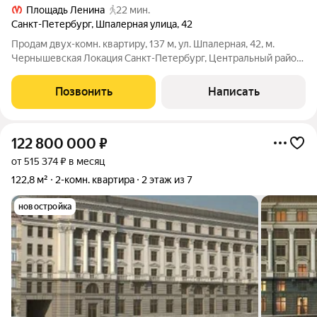
Площадь Ленина
22 мин.
Санкт-Петербург
,
Шпалерная улица
,
42
Продам двух-комн. квартиру, 137 м, ул. Шпалерная, 42, м.
Чернышевская Локация Санкт-Петербург, Центральный район,
улица Шпалерная, дом 42. До метро «Чернышевская» 10 минут
пешком. Рядом: Смольный собор, Таврический сад, набережная
Позвонить
Написать
Невы. Район
122 800 000
₽
от 515 374 ₽ в месяц
122,8 м²
2-комн. квартира
2 этаж из 7
новостройка