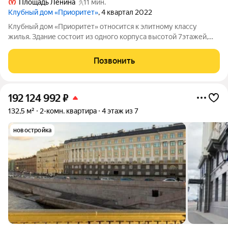
Площадь Ленина
11 мин.
Клубный дом «Приоритет»
, 4 квартал 2022
Клубный дом «Приоритет» относится к элитному классу
жилья. Здание состоит из одного корпуса высотой 7этажей,
также имеются 2подземных этажа. Всего в доме 40квартир.
При строительстве использованы такие материалы, как
Позвонить
монолит, штукатурка, гранит и
192 124 992
₽
132,5 м²
2-комн. квартира
4 этаж из 7
новостройка