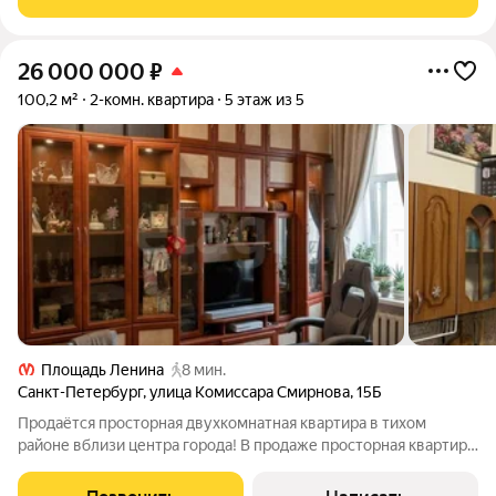
26 000 000
₽
100,2 м²
2-комн. квартира
5 этаж из 5
Площадь Ленина
8 мин.
Санкт-Петербург
,
улица Комиссара Смирнова
,
15Б
Продаётся просторная двухкомнатная квартира в тихом
районе вблизи центра города! В продаже просторная квартира
рядом с Дворцом Культуры. Локация совмещает в себе центр
города, развитую инфраструктуру и уникальную атмосферу