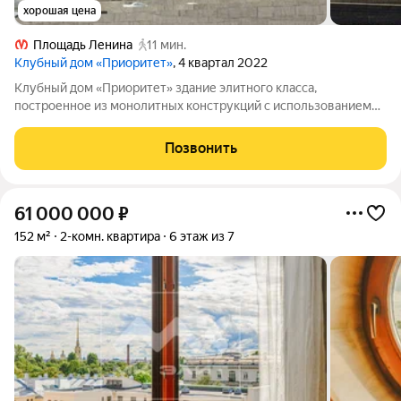
хорошая цена
Площадь Ленина
11 мин.
Клубный дом «Приоритет»
, 4 квартал 2022
Клубный дом «Приоритет» здание элитного класса,
построенное из монолитных конструкций с использованием
штукатурки, гранита и архитектурного бетона. В доме 7
надземных и 2 подземных этажа, всего один корпус и 40
Позвонить
квартир. Отделка в квартирах пока
61 000 000
₽
152 м²
2-комн. квартира
6 этаж из 7