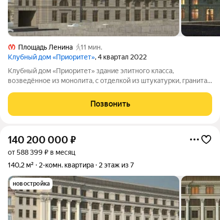
Площадь Ленина
11 мин.
Клубный дом «Приоритет»
, 4 квартал 2022
Клубный дом «Приоритет» здание элитного класса,
возведённое из монолита, с отделкой из штукатурки, гранита
и архитектурного бетона. В доме 7 этажей и 2 подземных
уровня, всего один корпус и 40 квартир. Подготовка к
Позвонить
финишной отделке уже выполнена.
140 200 000
₽
от 588 399 ₽ в месяц
140,2 м²
2-комн. квартира
2 этаж из 7
новостройка