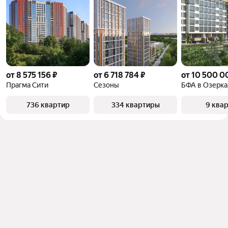
от 8 575 156 ₽
от 6 718 784 ₽
от 10 500 0
Прагма Сити
Сезоны
БФА в Озерка
736 квартир
334 квартиры
9 ква