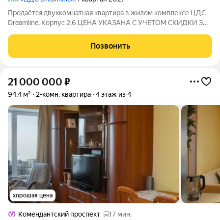
Продаётся двухкомнатная квартира в жилом комплексе ЦДС
Dreamline, Корпус 2.6 ЦЕНА УКАЗАНА С УЧЕТОМ СКИДКИ ЗА
НАЛИЧНЫЕ. При покупке квартиры без участия агентов дарим
сертификат новосела в магазин ХОФФ на сумму 50 000
Позвонить
рублей. Им можно оплатить не
21 000 000
₽
94,4 м²
2-комн. квартира
4 этаж из 4
хорошая цена
Комендантский проспект
17 мин.