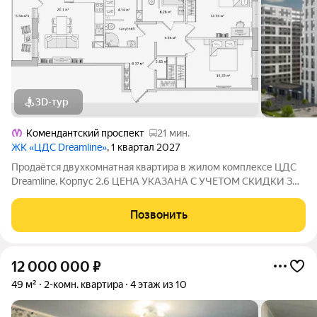
3D-тур
Комендантский проспект
21 мин.
ЖК «ЦДС Dreamline»
, 1 квартал 2027
Продаётся двухкомнатная квартира в жилом комплексе ЦДС
Dreamline, Корпус 2.6 ЦЕНА УКАЗАНА С УЧЕТОМ СКИДКИ ЗА
НАЛИЧНЫЕ. При покупке квартиры без участия агентов дарим
сертификат новосела в магазин ХОФФ на сумму 50 000
Позвонить
рублей. Им можно оплатить не
12 000 000
₽
49 м²
2-комн. квартира
4 этаж из 10