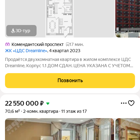
3D-тур
Комендантский проспект
17 мин.
ЖК «ЦДС Dreamline»
, 4 квартал 2023
Продаётся двухкомнатная квартира в жилом комплексе ЦДС
Dreamline, Корпус 1.1 ДОМ СДАН. ЦЕНА УКАЗАНА С УЧЕТОМ
СКИДКИ ЗА НАЛИЧНЫЕ. ДОМ СДАН. При покупке квартиры
без участия агентов дарим сертификат новосела в магазин
Позвонить
ХОФФ на сумму 50 000 рублей. Им
22 550 000
₽
70,6 м²
2-комн. квартира
11 этаж из 17