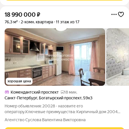
18 990 000
₽
76,3 м²
2-комн. квартира
11 этаж из 17
хорошая цена
Комендантский проспект
18 мин.
Санкт-Петербург
,
Богатырский проспект
,
59к3
Номер объявления: 20028 - назовите его
оператору.Ключевые преимущества: Кирпичный дом 2004
года построен по индивидуальному проекту, расположен в
Агентство Суслова Валентина Викторовна
Приморском районе, рядом с Юнтоловским заказником.