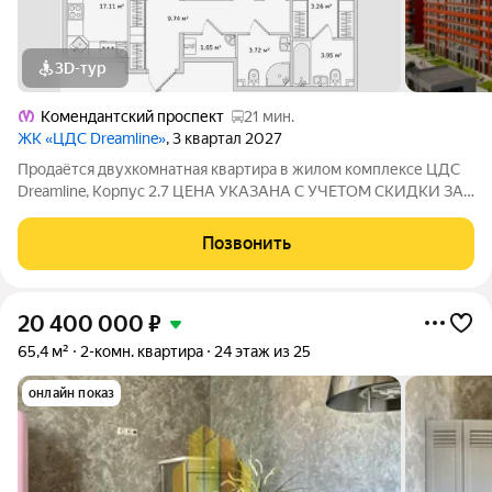
3D-тур
Комендантский проспект
21 мин.
ЖК «ЦДС Dreamline»
, 3 квартал 2027
Продаётся двухкомнатная квартира в жилом комплексе ЦДС
Dreamline, Корпус 2.7 ЦЕНА УКАЗАНА С УЧЕТОМ СКИДКИ ЗА
НАЛИЧНЫЕ. При покупке квартиры без участия агентов дарим
сертификат новосела в магазин ХОФФ на сумму 50 000
Позвонить
рублей. Им можно оплатить не
20 400 000
₽
65,4 м²
2-комн. квартира
24 этаж из 25
онлайн показ