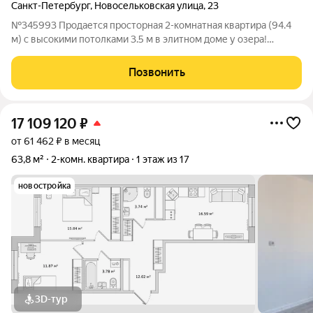
Санкт-Петербург
,
Новосельковская улица
,
23
№345993 Продается просторная 2-комнатная квартира (94.4
м) с высокими потолками 3.5 м в элитном доме у озера!
Паркинг. Мечтаете о светлом, просторном и безопасном доме
для семьи в престижном зеленом районе Санкт-Петербурга?
Позвонить
Ваше желание осуществимо!
17 109 120
₽
от 61 462 ₽ в месяц
63,8 м²
2-комн. квартира
1 этаж из 17
новостройка
3D-тур