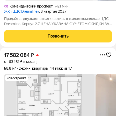
Комендантский проспект
21 мин.
ЖК «ЦДС Dreamline»
, 3 квартал 2027
Продаётся двухкомнатная квартира в жилом комплексе ЦДС
Dreamline, Корпус 2.7 ЦЕНА УКАЗАНА С УЧЕТОМ СКИДКИ ЗА
НАЛИЧНЫЕ. При покупке квартиры без участия агентов дарим
сертификат новосела в магазин ХОФФ на сумму 50 000
Позвонить
рублей. Им можно оплатить не
17 582 084
₽
от 63 161 ₽ в месяц
58,8 м²
2-комн. квартира
14 этаж из 17
новостройка