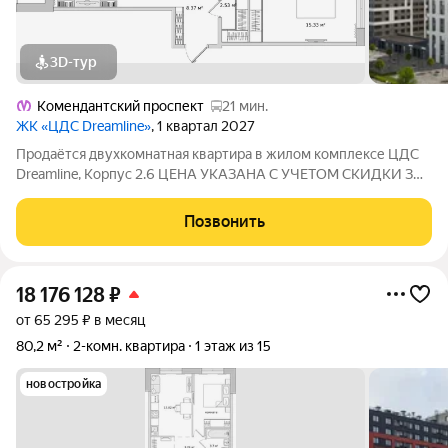
3D-тур
Комендантский проспект
21 мин.
ЖК «ЦДС Dreamline»
, 1 квартал 2027
Продаётся двухкомнатная квартира в жилом комплексе ЦДС
Dreamline, Корпус 2.6 ЦЕНА УКАЗАНА С УЧЕТОМ СКИДКИ ЗА
НАЛИЧНЫЕ. При покупке квартиры без участия агентов дарим
сертификат новосела в магазин ХОФФ на сумму 50 000
Позвонить
рублей. Им можно оплатить не
18 176 128
₽
от 65 295 ₽ в месяц
80,2 м²
2-комн. квартира
1 этаж из 15
новостройка