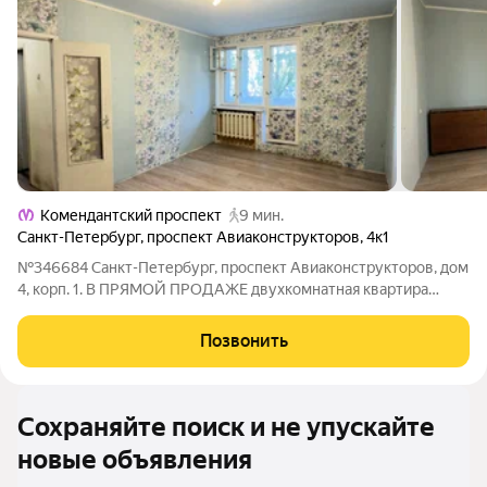
Комендантский проспект
9 мин.
Санкт-Петербург
,
проспект Авиаконструкторов
,
4к1
№346684 Санкт-Петербург, проспект Авиаконструкторов, дом
4, корп. 1. В ПРЯМОЙ ПРОДАЖЕ двухкомнатная квартира
рядом с метро Комендантский проспект. - О КВАРТИРЕ -
Общая площадь - 49 кв.м. Комнаты - 11,7+17 кв.м. Кухня - 8,3
Позвонить
кв.м. Прихожая- 6,2 кв.м.
Сохраняйте поиск и не упускайте
новые объявления