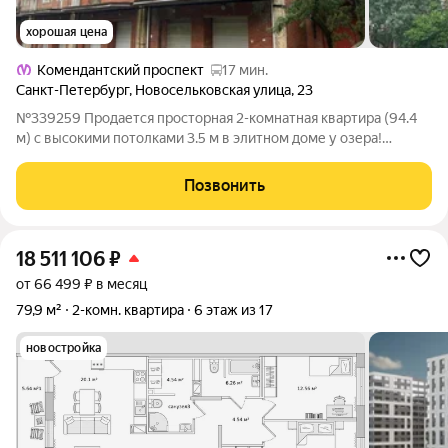
хорошая цена
Комендантский проспект
17 мин.
Санкт-Петербург
,
Новосельковская улица
,
23
№339259 Продается просторная 2-комнатная квартира (94.4
м) с высокими потолками 3.5 м в элитном доме у озера!
Паркинг. Мечтаете о светлом, просторном и безопасном доме
для семьи в престижном зеленом районе Санкт-Петербурга?
Позвонить
Ваше желание осуществимо!
18 511 106
₽
от 66 499 ₽ в месяц
79,9 м²
2-комн. квартира
6 этаж из 17
новостройка