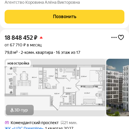
квартира площадью 55 кв. м на Комендантском проспекте,
Агентство Коровина Алёна Викторовна
39к1. Эта квартира - идеальный выбор для тех, кто ценит
комфорт и удобство.
Позвонить
18 848 452
₽
от 67 710 ₽ в месяц
79,8 м²
2-комн. квартира
16 этаж из 17
новостройка
3D-тур
Комендантский проспект
21 мин.
ЖК «ЦДС Dreamline»
, 1 квартал 2027