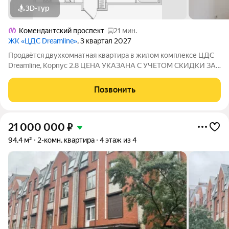
3D-тур
Комендантский проспект
21 мин.
ЖК «ЦДС Dreamline»
, 3 квартал 2027
Продаётся двухкомнатная квартира в жилом комплексе ЦДС
Dreamline, Корпус 2.8 ЦЕНА УКАЗАНА С УЧЕТОМ СКИДКИ ЗА
НАЛИЧНЫЕ. При покупке квартиры без участия агентов дарим
сертификат новосела в магазин ХОФФ на сумму 50 000
Позвонить
рублей. Им можно оплатить не
21 000 000
₽
94,4 м²
2-комн. квартира
4 этаж из 4