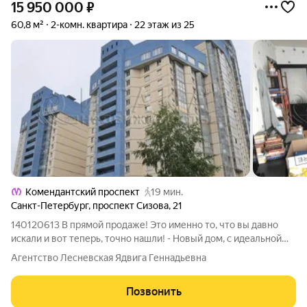
15 950 000
₽
60,8 м²
2-комн. квартира
22 этаж из 25
Комендантский проспект
19 мин.
Санкт-Петербург
,
проспект Сизова
,
21
140120613 В прямой продаже! Это именно то, что вы давно
искали и вот теперь, точно нашли! - Новый дом, с идеальной
парадной и обслуживающей организацией; - Королевский
Агентство Лесневская Ядвига Геннадьевна
метраж с изолированными комнатами; - Две лоджии; -
Раздельный санузел; - Кухня 9,7
Позвонить