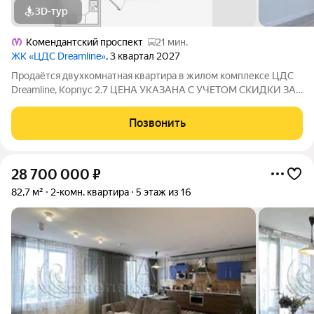
3D-тур
Комендантский проспект
21 мин.
ЖК «ЦДС Dreamline»
, 3 квартал 2027
Продаётся двухкомнатная квартира в жилом комплексе ЦДС
Dreamline, Корпус 2.7 ЦЕНА УКАЗАНА С УЧЕТОМ СКИДКИ ЗА
НАЛИЧНЫЕ. При покупке квартиры без участия агентов дарим
сертификат новосела в магазин ХОФФ на сумму 50 000
Позвонить
рублей. Им можно оплатить не
28 700 000
₽
82,7 м²
2-комн. квартира
5 этаж из 16