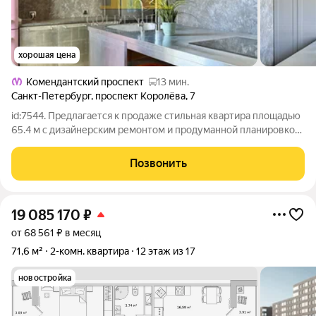
хорошая цена
Комендантский проспект
13 мин.
Санкт-Петербург
,
проспект Королёва
,
7
id:7544. Предлагается к продаже стильная квартира площадью
65.4 м с дизайнерским ремонтом и продуманной планировкой.
Пространство организовано максимально функционально:
отдельные комнаты, много света и ощущение уюта в каждой
Позвонить
зоне. Квартира идеально
19 085 170
₽
от 68 561 ₽ в месяц
71,6 м²
2-комн. квартира
12 этаж из 17
новостройка