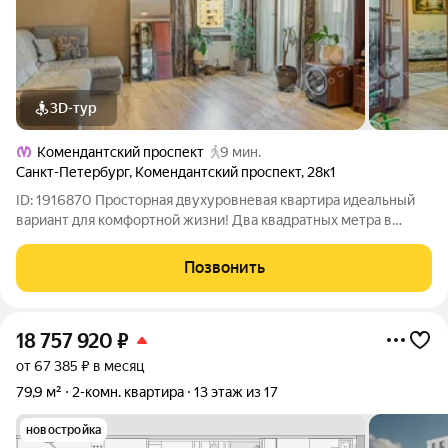
3D-тур
Комендантский проспект
9 мин.
Санкт-Петербург
,
Комендантский проспект
,
28к1
ID: 1916870 Просторная двухуровневая квартира идеальный
вариант для комфортной жизни! Два квадратных метра в
подарок! Особенности планировки: площадь 70,6 метра+2
метра нарощено на втором этаже за счет формы
Позвонить
лестницы+балкон 5 метров77,6 метра общей
18 757 920
₽
от 67 385 ₽ в месяц
79,9 м²
2-комн. квартира
13 этаж из 17
новостройка