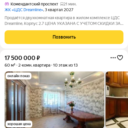
Комендантский проспект
21 мин.
ЖК «ЦДС Dreamline»
, 3 квартал 2027
Продаётся двухкомнатная квартира в жилом комплексе ЦДС
Dreamline, Корпус 2.7 ЦЕНА УКАЗАНА С УЧЕТОМ СКИДКИ ЗА
НАЛИЧНЫЕ. При покупке квартиры без участия агентов дарим
сертификат новосела в магазин ХОФФ на сумму 50 000
Позвонить
рублей. Им можно оплатить не
17 500 000
₽
60 м²
2-комн. квартира
10 этаж из 13
онлайн показ
хорошая цена