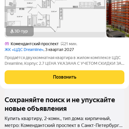
3D-тур
Комендантский проспект
21 мин.
ЖК «ЦДС Dreamline»
, 3 квартал 2027
Продаётся двухкомнатная квартира в жилом комплексе ЦДС
Dreamline, Корпус 2.7 ЦЕНА УКАЗАНА С УЧЕТОМ СКИДКИ ЗА
НАЛИЧНЫЕ. При покупке квартиры без участия агентов дарим
сертификат новосела в магазин ХОФФ на сумму 50 000
Позвонить
рублей. Им можно оплатить не
Сохраняйте поиск и не упускайте
новые объявления
Купить квартиру, 2-комн., тип дома: кирпичный,
метро: Комендантский проспект в Санкт-Петербурге