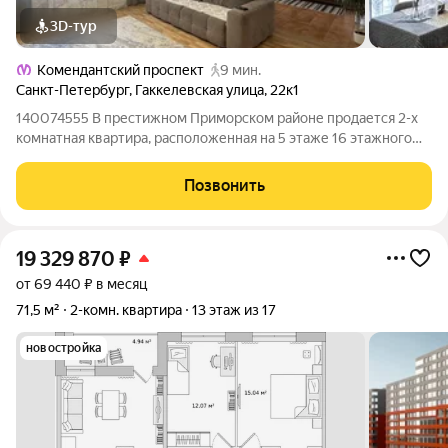
3D-тур
Комендантский проспект
9 мин.
Санкт-Петербург
,
Гаккелевская улица
,
22к1
140074555 В престижном Приморском районе продается 2-х
комнатная квартира, расположенная на 5 этаже 16 этажного
кирпичного дома, построенного в 2001 году по
индивидуальному проекту. Площадь квартиры составляет 82.7
Позвонить
кв.м,из них жилая 41.1 кв.м,комнаты
19 329 870
₽
от 69 440 ₽ в месяц
71,5 м²
2-комн. квартира
13 этаж из 17
новостройка