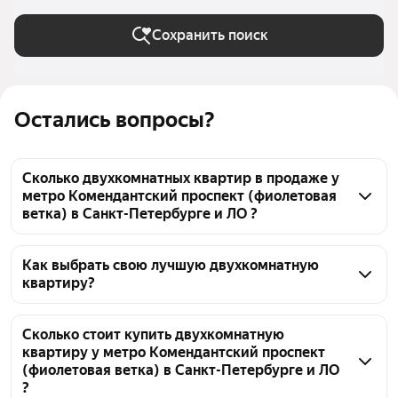
и ЛО
Сохранить поиск
Остались вопросы?
Сколько двухкомнатных квартир в продаже у
метро Комендантский проспект (фиолетовая
ветка) в Санкт-Петербурге и ЛО ?
На Яндекс Недвижимости в продаже у метро 
Комендантский проспект (фиолетовая ветка) в 
Как выбрать свою лучшую двухкомнатную
квартиру?
Санкт-Петербурге и ЛО 111 двухкомнатных квартир, 
из них 2 объявления от собственников, 43 
Чтобы купить 2-комнатную квартиру в кирпичном 
объявления от агентств, 66 объявлений от 
доме у метро Комендантский проспект 
Сколько стоит купить двухкомнатную
застройщиков
квартиру у метро Комендантский проспект
(фиолетовая ветка), воспользуйтесь тепловой 
(фиолетовая ветка) в Санкт-Петербурге и ЛО
картой для оценки инфраструктуры и 
?