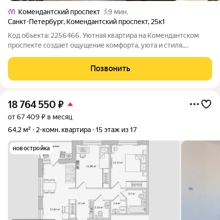
Комендантский проспект
9 мин.
Санкт-Петербург
,
Комендантский проспект
,
25к1
Код объекта: 2256466. Уютная квартира на Комендантском
проспекте создает ощущение комфорта, уюта и стиля.
Полностью готова к проживанию. Продуманная планировка
позволяет принимать гостей и уединяться для отдыха. 60 м,
Позвонить
две комнаты, одна из которых
18 764 550
₽
от 67 409 ₽ в месяц
64,2 м²
2-комн. квартира
15 этаж из 17
новостройка