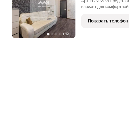
Арт. 112515538 Предста
вариант для комфортной жизни светлая и
двухкомнатная квартира,
наслаждаться открыточн
Показать телефон
комплекс «Классика» га
+
12