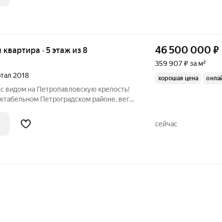
46 500 000
₽
я квартира · 5 этаж из 8
359 907 ₽ за м²
артал 2018
хорошая цена
онла
 с видом на Петропавловскую крепость!
ктабельном Петроградском районе, вего
мированной инфраструктурой исредой.
 сады, школа №77, гимназия №610, а в
сейчас