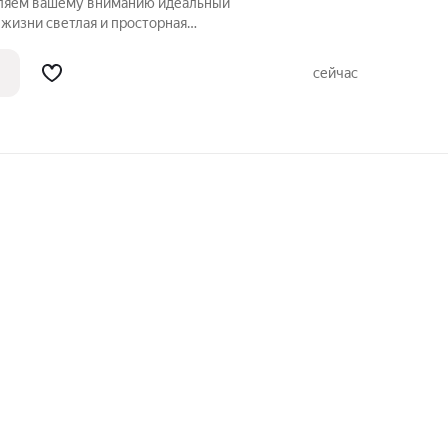
вляем вашему вниманию идеальный
 просторная
 75 м2, где каждый день вы сможете
ыми видами прямо с балкона. Жилой
сейчас
рмонично