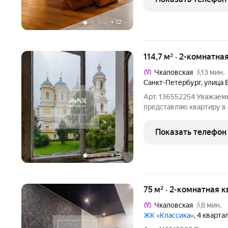
квартиры включает:
+
12
114,7 м² · 2-комнатна
Чкаловская
13 мин.
Санкт-Петербург
,
улица 
Арт. 136552254 Уважаем
представляю квартиру в 
квартире: Квартира офи
главному архитектору Д
Показать телефон
на Князь Владимирский
+
15
75 м² · 2-комнатная к
Чкаловская
8 мин.
ЖК «Классика»
, 4 кварта