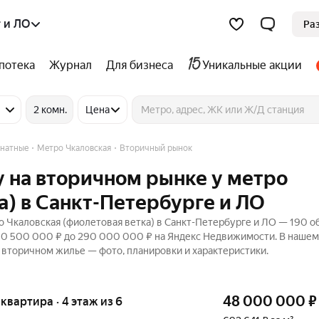
 и ЛО
Ра
потека
Журнал
Для бизнеса
Уникальные акции
2 комн.
Цена
натные
Метро Чкаловская
Вторичный рынок
 на вторичном рынке у метро
а) в Санкт-Петербурге и ЛО
 Чкаловская (фиолетовая ветка) в Санкт-Петербурге и ЛО — 190 
т 10 500 000 ₽ до 290 000 000 ₽ на Яндекс Недвижимости. В нашем
и вторичном жилье — фото, планировки и характеристики.
48 000 000
₽
я квартира · 4 этаж из 6