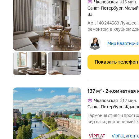
Чкаловская
15 мин.
Санкт-Петербург
,
Малый 
83
Арт. 140244583 Лучшее 
ремонтом, в клубном до
1955 году в неоклассич
Шретером, продолжателе
Мир Квартир-Эл
+
17
году была
Показать телефон
137 м² · 2-комнатная 
Чкаловская
12 мин.
Санкт-Петербург
,
Жданов
Гармония стиля и прост
вид на воду и зеленый с
знаменитых брендов Giorg
Спальня с чудесным вид
Vipflat, агент