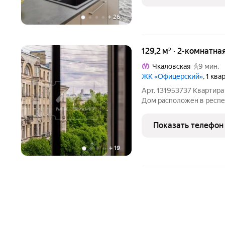
+
26
129,2 м² · 2-комнатна
Чкаловская
9 мин.
ЖК «Офицерский»
, 1 кв
Арт. 131953737 Квартира
Дом расположен в респе
тихой части с уже сфор
Поблизости есть детские
Показать телефон
самом доме
+
19