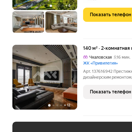
огромную
+
6
Показать телефон
140 м² · 2-комнатная
Чкаловская
16 мин.
ЖК «Привилегия»
Арт. 137616942 Престиж
дизайнерским ремонтом,
в себя: Общую зону: 1) 
санузлом и гардеробной;
Показать телефон
на террасу, из которой
+
12