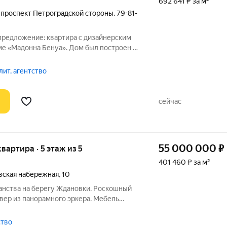
692 641 ₽ за м²
проспект Петроградской стороны
,
79-81-
предложение: квартира с дизайнерским
ме «Мадонна Бенуа». Дом был построен в
еском стиле архитектором Логином
м знаменитой династии Бенуа. В 2023
ит, агентство
сейчас
55 000 000
₽
квартира · 5 этаж из 5
401 460 ₽ за м²
ская набережная
,
10
ранства на берегу Ждановки. Роскошный
квер из панорамного эркера. Мебель
etti и Misura Emme. Потолки до 5 м.
ом и балконом. Посмотреть 20 фото или
ство