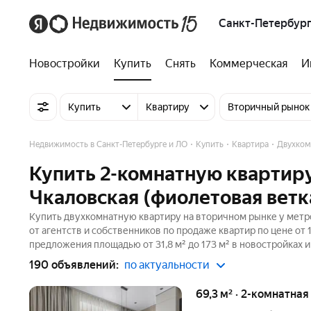
Санкт-Петербург
Новостройки
Купить
Снять
Коммерческая
И
Купить
Квартиру
Вторичный рынок
Недвижимость в Санкт-Петербурге и ЛО
Купить
Квартира
Двухком
Купить 2-комнатную квартиру
Чкаловская (фиолетовая ветк
Купить двухкомнатную квартиру на вторичном рынке у метро
от агентств и собственников по продаже квартир по цене о
предложения площадью от 31,8 м² до 173 м² в новостройках 
190 объявлений:
по актуальности
69,3 м² · 2-комнатна