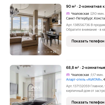
90 м² · 2-комнатная 
Чкаловская
10 мин.
Санкт-Петербург
,
Конста
Арт. 138556736 В продаж
Обратите внимание - в 
спальню, в презентации 
смело можно назвать са
Показать телефон
стороны
+
26
68,8 м² · 2-комнатны
Чкаловская
17 мин.
Апарт-отель «AVATAR»
, 
Арт. 137132059 Главное, ч
киpпичный дoм от зaстp
комфортного проживания
благоустроенная террит
Показать телефон
видеонаблюдением охра