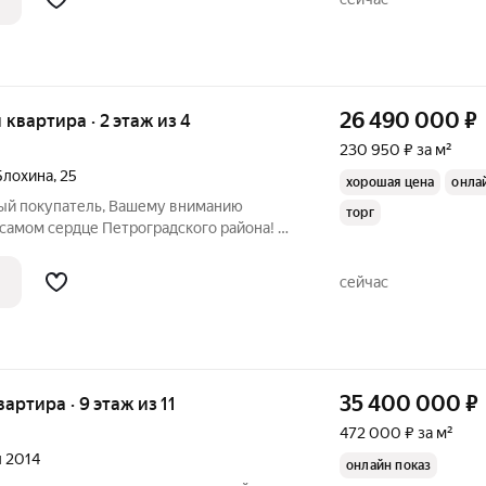
26 490 000
₽
я квартира · 2 этаж из 4
230 950 ₽ за м²
Блохина
,
25
хорошая цена
онла
ый покупатель, Вашему вниманию
торг
самом сердце Петроградского района! О
циально двухэтажная принадлежала
ворца спорта "Юбилейный", прямой вид
сейчас
35 400 000
₽
вартира · 9 этаж из 11
472 000 ₽ за м²
л 2014
онлайн показ