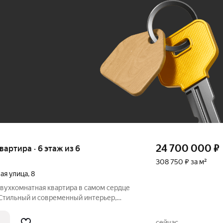
Ж
До 100 тыс. ₽
24 700 000
₽
квартира · 6 этаж из 6
308 750 ₽ за м²
ая улица
,
8
двухкомнатная квартира в самом сердце
 Стильный и современный интерьер,
ных тонах с использованием
ных материалов. Планировочное решение
сейчас