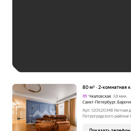
ЕЖЕМЕСЯЧНЫЙ ПЛАТЁ
До 30 тыс. ₽
До 50 тыс. ₽
До 70 тыс. ₽
Больше 100 тыс. ₽
80 м² · 2-комнатная 
Чкаловская
8 мин.
Санкт-Петербург
,
Барочн
Арт. 120520348 Уютная 
Петроградского района!
выполненный в нейтраль
дорогостоящих отделоч
Показать телефон