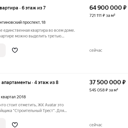
64 900 000
₽
квартира · 6 этаж из 7
721 111 ₽ за м²
нтиновский проспект
,
18
е единственная квартира во всем доме.
квартире можно выделить третью
есть возможная планировка. Квартиру
мой видовой по расположению в доме! Со
сейчас
37 500 000
₽
е апартаменты · 4 этаж из 8
545 058 ₽ за м²
4 квартал 2018
то стоит отметить, ЖК Avаtar это
ойщикa "Cтроитeльный Tрecт". Для
 в доме застройщиком реализована
ория под круглосуточным
сейчас
ной.