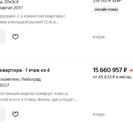
218 150 ₽ за м²
ца
,
20к3с4
квартал 2017
онлайн показ
продаже 2-х комнатная квартира с
ми и большой кухней 12 м, в
м. Квартира очень уютная, придя на
статься, настолько тут всё гармонично и
вчера
15 660 957
₽
 квартира · 1 этаж из 4
от 65 633 ₽ в месяц
 комплекс Любоград
 2027
той всего 4 этажа. Жизнь здесь будет
 а все соседи будут знать друг друга. В
трена вся инфраструктура для
вчера