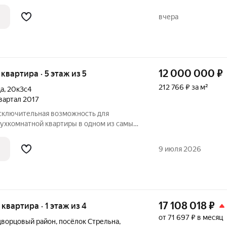
 а все соседи будут знать друг друга. В
трена вся инфраструктура для
вчера
12 000 000
₽
 квартира · 5 этаж из 5
212 766 ₽ за м²
ца
,
20к3с4
квартал 2017
Исключительная возможность для
ухкомнатной квартиры в одном из самых
а Петергофе! Квартира
Парковая улица, 20к3с4. Это кирпично-
9 июля 2026
17 108 018
₽
я квартира · 1 этаж из 4
от 71 697 ₽ в месяц
дворцовый район
,
посёлок Стрельна
,