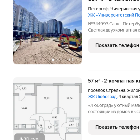
Петергоф
,
Чичеринская 
ЖК «Университетский П
№344993 Санкт-Петербург
Светлая двухкомнатная кварт
дом у знаменитых фонтан
светлой квартире, пьёте кофе 
Показать телефон
виды
+
11
57 м² · 2-комнатная к
посёлок Стрельна
,
жилой
ЖК Любоград
, 4 квартал
«Любоград» уютный малоэтажный квартал комфорт-класса,
состоящий из домов высо
размеренной и спокойной,
ЖК «Любоград» предусмо
Показать телефон
полноценной и
3D-тур