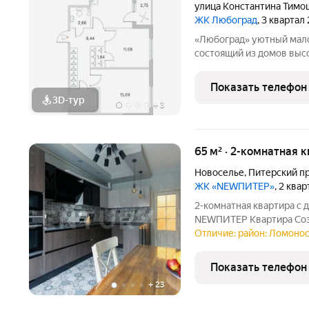
улица Константина Тимо
ЖК Любоград
, 3 квартал
«Любоград» уютный малоэтажный квартал комфорт-класса,
состоящий из домов высо
размеренной и спокойной,
ЖК «Любоград» предусмо
Показать телефон
полноценной и
3D-тур
+
3
65 м² · 2-комнатная 
Новоселье
,
Питерский п
ЖК «NEWПИТЕР»
, 2 ква
2-комнатная квартира с
NEWПИТЕР Квартира Созд
теплая, с продуманной 
Отличие: район: Ломонос
материалами. Локация ЖК NEWПИТЕР, район с развитой
инфраструкт
Показать телефон
+
23