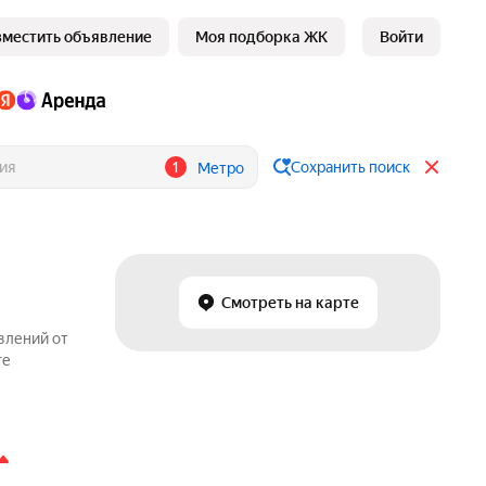
зместить объявление
Моя подборка ЖК
Войти
1
Сохранить поиск
Метро
Смотреть на карте
влений от
ге