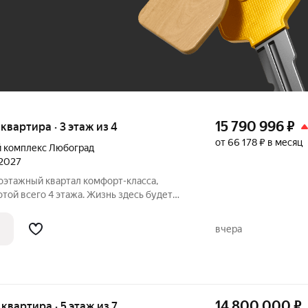
До 100 тыс. ₽
15 790 996
₽
 квартира · 3 этаж из 4
от 66 178 ₽ в месяц
 комплекс Любоград
 2027
той всего 4 этажа. Жизнь здесь будет
 а все соседи будут знать друг друга. В
трена вся инфраструктура для
вчера
14 800 000
₽
я квартира · 5 этаж из 7