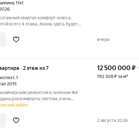
шинина
,
11к1
 2026
той всего 4 этажа. Жизнь здесь будет
 а все соседи будут знать друг друга. В
трена вся инфраструктура для
вчера
12 500 000
₽
квартира · 2 этаж из 7
192 308 ₽ за м²
роспект
,
1
ртал 2015
 дизайнерским ремонтом в зеленом ЖК
ана для комфорта, светлая, очень
планировкой и качественными
овский район.
урой До метро Проспект
2 августа 2026