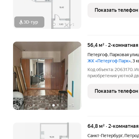
размеренной и спокойной,
ЖК «Любоград» предусмо
Показать телефон
полноценной и
3D-тур
+
1
56,4 м² · 2-комнатная
Петергоф
,
Парковая ули
ЖК «Петергоф Парк»
, 3 
Код объекта: 2063170. 
приобретения уютной дв
живописных районов Санкт-Петербург
расположена по адресу: 
Показать телефон
монолитный дом 2014
+
3
64,8 м² · 2-комнатна
Санкт-Петербург
,
Петро