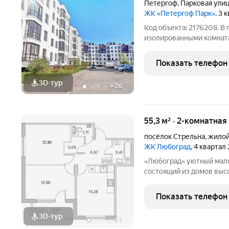
Петергоф
,
Парковая ули
ЖК «Петергоф Парк»
, 3 
Код объекта: 2176208. В 
изолированными комната
монолитном доме с лифто
просмотр хочется в ней о
Показать телефон
всё продумано. Окна
3D-тур
+
26
55,3 м² · 2-комнатная
посёлок Стрельна
,
жилой
ЖК Любоград
, 4 квартал
«Любоград» уютный малоэтажный квартал комфорт-класса,
состоящий из домов высо
размеренной и спокойной,
ЖК «Любоград» предусмо
Показать телефон
полноценной и
3D-тур
+
1