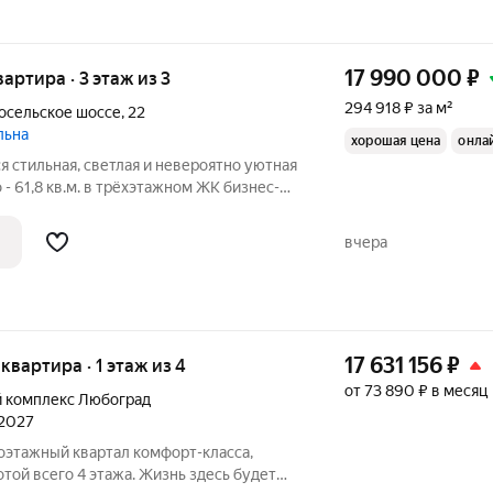
17 990 000
₽
вартира · 3 этаж из 3
294 918 ₽ за м²
осельское шоссе
,
22
льна
хорошая цена
онла
я стильная, светлая и невероятно уютная
- 61,8 кв.м. в трёхэтажном ЖК бизнес-
рельна» в тихом, благоустроенном,
городном районе города. Для прогулок,
вчера
17 631 156
₽
 квартира · 1 этаж из 4
от 73 890 ₽ в месяц
 комплекс Любоград
 2027
той всего 4 этажа. Жизнь здесь будет