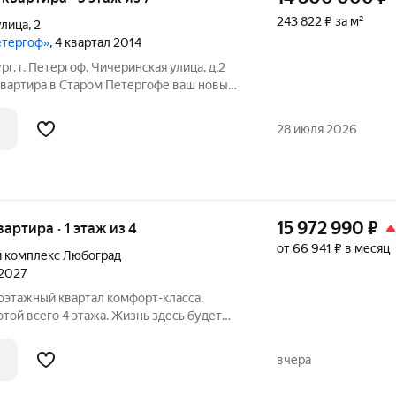
243 822 ₽ за м²
улица
,
2
етергоф»
, 4 квартал 2014
, г. Петергоф, Чичеринская улица, д.2
ира в Старом Петергофе ваш новый
ов! Представьте: вы просыпаетесь в
на лоджии, а за окном живописные
28 июля 2026
15 972 990
₽
вартира · 1 этаж из 4
от 66 941 ₽ в месяц
 комплекс Любоград
 2027
той всего 4 этажа. Жизнь здесь будет
 а все соседи будут знать друг друга. В
трена вся инфраструктура для
вчера