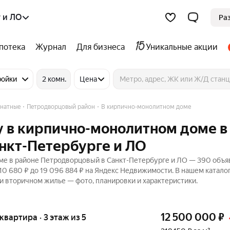
 и ЛО
Ра
потека
Журнал
Для бизнеса
Уникальные акции
ройки
2 комн.
Цена
натные
Петродворцовый район
В кирпично-монолитном доме
у в кирпично-монолитном доме в
нкт-Петербурге и ЛО
ме в районе Петродворцовый в Санкт-Петербурге и ЛО — 390 объя
010 680 ₽ до 19 096 884 ₽ на Яндекс Недвижимости. В нашем катало
 и вторичном жилье — фото, планировки и характеристики.
12 500 000
₽
 квартира · 3 этаж из 5