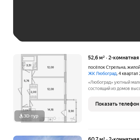
До 30 тыс. ₽
До 50 тыс. ₽
До 70 тыс. ₽
Больше 100 тыс. ₽
52,6 м² · 2-комнатная
посёлок Стрельна
,
жилой
ЖК Любоград
, 4 квартал
«Любоград» уютный малоэтажный квартал комфорт-класса,
состоящий из домов высо
размеренной и спокойной,
ЖК «Любоград» предусмо
Показать телефон
полноценной и
3D-тур
+
1
60,7 м² · 2-комнатна