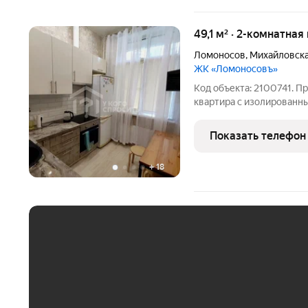
49,1 м² · 2-комнатная
Ломоносов
,
Михайловска
ЖК «Ломоносовъ»
Код объекта: 2100741. П
квартира с изолированны
новом доме ЖК Ломоносо
обременений. ПРЯМАЯ
Показать телефон
ВЫХОДЯТ НА ЛЕС, НА 
+
18
ЕЖЕМЕСЯЧНЫЙ ПЛАТЁ