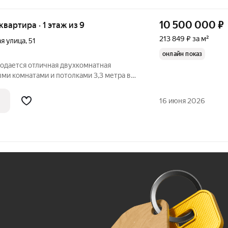
10 500 000
₽
 квартира · 1 этаж из 9
213 849 ₽ за м²
я улица
,
51
онлайн показ
родается отличная двухкомнатная
ми комнатами и потолками 3,3 метра в
в. Один взрослый собственник. Без
 ПРОДАЖА. ВСЕ ОКНА КВАРТИРЫ
16 июня 2026
ПАРКОВУЮ ЗОНУ
Ж