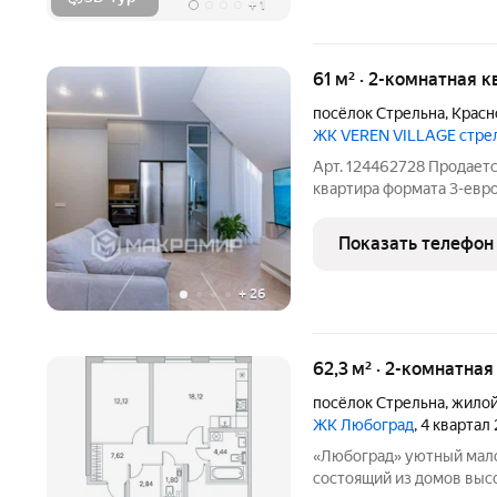
+
1
61 м² · 2-комнатная к
посёлок Стрельна
,
Красн
ЖК VEREN VILLAGE стре
Арт. 124462728 Продаетс
квартира формата 3-евро 
класса «Veren Village Ст
экологически чистом, за
Показать телефон
+
26
62,3 м² · 2-комнатная
посёлок Стрельна
,
жилой
ЖК Любоград
, 4 квартал
«Любоград» уютный малоэтажный квартал комфорт-класса,
состоящий из домов высо