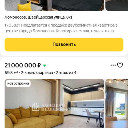
Ломоносов
,
Швейцарская улица
,
8к1
1705831 Предлагается к продаже двухкомнатная квартира в
центре города Ломоносов. Квартира светлая, теплая, окна
выходят на две стороны ( север-юг). Изолированные комнаты.
Раздельный санузел. Сделан косметический ремонт.
Позвонить
Стеклопакеты. В комнатах
21 000 000
₽
69,8 м²
2-комн. квартира
2 этаж из 4
новостройка