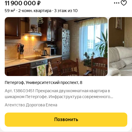
11 900 000
₽
59 м²
2-комн. квартира
3 этаж из 10
Петергоф
,
Университетский проспект
,
8
Арт. 138603451 Прекрасная двухкомнатная квартира в
шикарном Петергофе. Инфраструктура современного
микрорайона, 25 минут пешком до фонтанов и дворца. Уют и
Агентство Дорогова Елена
комфорт. Один взрослый собственник, личное присутствие на
сделке. В качестве альтернативного
Позвонить