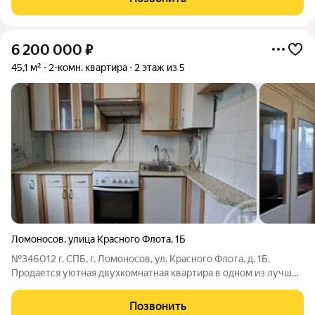
окна во двор. Два
6 200 000
₽
45,1 м²
2-комн. квартира
2 этаж из 5
Ломоносов
,
улица Красного Флота
,
1Б
№346012 г. СПБ, г. Ломоносов, ул. Красного Флота, д. 1Б.
Продается уютная двухкомнатная квартира в одном из лучших
пригородов Санкт-Петербурга! Всего в 6 минутах ходьбы от
ЖД ст. Ораниенбаум! Редкий 2/5 этаж! Очень светлая и теплая.
Позвонить