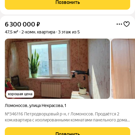
кухня,стеклопакеты ,тёплые полы,произведён свежий
Позвонить
косметический ремонт .В квартире
6 300 000
₽
47,5 м²
2-комн. квартира
3 этаж из 5
хорошая цена
Ломоносов
,
улица Некрасова
,
1
№346116 Петродворцовый р-н, г Ломоносов. Продаётся 2
ком.квартира с изолированными комнатами панельного дома
на 3 этаже. Комнаты 16,2м и 11 м, два балкона, в комнате 16 м
балкон застеклен стеклопакетами.Квартира светлая, уютная,
Позвонить