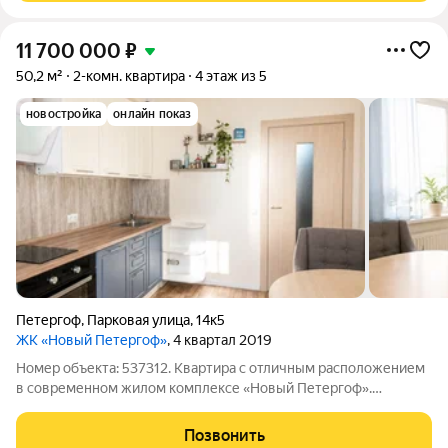
11 700 000
₽
50,2 м²
2-комн. квартира
4 этаж из 5
новостройка
онлайн показ
Петергоф
,
Парковая улица
,
14к5
ЖК «Новый Петергоф»
, 4 квартал 2019
Номер объекта: 537312. Квартира с отличным расположением
в современном жилом комплексе «Новый Петергоф».
Близость парков Александрия и Нижнего парка, Финского
залива, станции «Новый Петергоф» и развитая
Позвонить