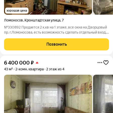
хорошая цена
Ломоносов
,
Кронштадтская улица
,
7
№330892 Продается 2 к.кв на 1 этаже, все окна на Дворцовый
пр. г.Ломоносова, есть возможность сделать отдельный вход,
прекрасное местоположение под офис, назначение: жилое,
квартира, требуется косметического ремонта, состояние
Позвонить
удовлетворительное,
6 400 000
₽
43 м²
2-комн. квартира
2 этаж из 4