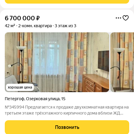
Комнаты смежные
6 700 000
₽
42 м²
2-комн. квартира
3 этаж из 3
хорошая цена
Петергоф
,
Озерковая улица
,
15
№345994 Предлагается к продаже двухкомнатная квартира на
третьем этаже трёхэтажного кирпичного дома вблизи ЖД
Новый Петергоф. Документы к продаже готовы, обременений
нет, рассмотрим любые варианты оплаты (ипотека, субсидии,
Позвонить
материнский капитал),