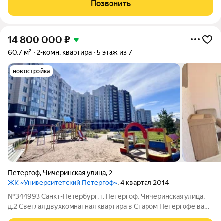
есть подъёмная кровать. Хорошие соседи. Рядом вся
Позвонить
инфраструктура.
14 800 000
₽
60,7 м²
2-комн. квартира
5 этаж из 7
новостройка
Петергоф
,
Чичеринская улица
,
2
ЖК «Университетский Петергоф»
, 4 квартал 2014
№344993 Санкт-Петербург, г. Петергоф, Чичеринская улица,
д.2 Светлая двухкомнатная квартира в Старом Петергофе ваш
новый дом у знаменитых фонтанов! Представьте: вы