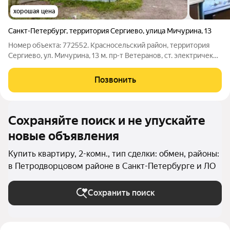
хорошая цена
Санкт-Петербург
,
территория Сергиево
,
улица Мичурина
,
13
Номер объекта: 772552. Красносельский район, территория
Сергиево, ул. Мичурина, 13 м. пр-т Ветеранов, ст. электричек
"Сергиево" 2-к квартира в доме на 12 квартир в частном
секторе города. 2/3 эт. Блочный дом ИЖС 2011 г. постройки.
Позвонить
ГОРОДСКАЯ
Сохраняйте поиск и не упускайте
новые объявления
Купить квартиру, 2-комн., тип сделки: обмен, районы:
в Петродворцовом районе в Санкт-Петербурге и ЛО
Сохранить поиск