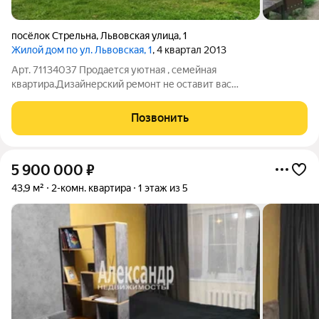
посёлок Стрельна
,
Львовская улица
,
1
Жилой дом по ул. Львовская, 1
, 4 квартал 2013
Арт. 71134037 Продается уютная , семейная
квартира.Дизайнерский ремонт не оставит вас
равнодушными. Качественный ремонт с дорогими
материалами. Входная дверь Gerda , межкомнатные- массив
Позвонить
дуба. Техника: холодильник Либхер, второй холодильник
5 900 000
₽
43,9 м²
2-комн. квартира
1 этаж из 5