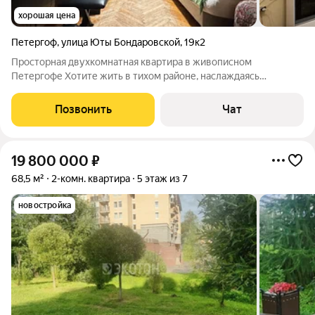
хорошая цена
Петергоф
,
улица Юты Бондаровской
,
19к2
Просторная двухкомнатная квартира в живописном
Петергофе Хотите жить в тихом районе, наслаждаясь
утренними лучами солнца и спокойствием вечерних закатов?
Представляем вашему вниманию просторную 2-комнатную
Позвонить
Чат
квартиру по адресу: город Санкт-Петербург,
19 800 000
₽
68,5 м²
2-комн. квартира
5 этаж из 7
новостройка