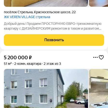
посёлок Стрельна
,
Красносельское шоссе
,
22
ЖК VEREN VILLAGE стрельна
Добрый день! Продаем ПРОСТОРНУЮ ЕВРО-трехкомнатную
квартиру с ДИЗАЙНЕРСКИМ ремонтом в тихом и развитом
районе Петербурга. Описание и фотографии соответствуют
действительности. Безопасно и с удовольствием юридически
Позвонить
сопроводим Вашу сделку
5 200 000
₽
51 м²
2-комн. квартира
2 этаж из 3