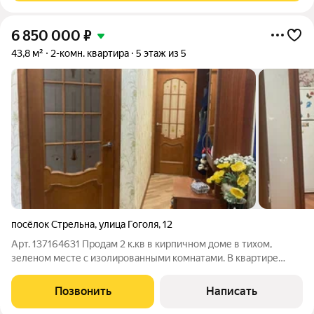
6 850 000
₽
43,8 м²
2-комн. квартира
5 этаж из 5
посёлок Стрельна
,
улица Гоголя
,
12
Арт. 137164631 Продам 2 к.кв в кирпичном доме в тихом,
зеленом месте с изолированными комнатами. В квартире
выполнен добротный ремонт (кроме одной комнаты):
стеклопакеты, ламинат, кафель в санузле, разноуровневые
Позвонить
Написать
потолки с подсветкой, двери, батарея,