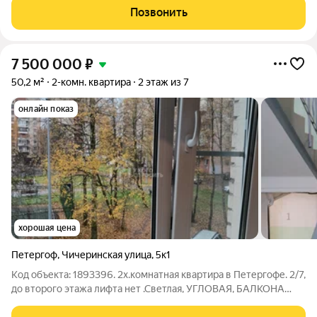
гармонично и всё продумано. Окна
Позвонить
7 500 000
₽
50,2 м²
2-комн. квартира
2 этаж из 7
онлайн показ
хорошая цена
Петергоф
,
Чичеринская улица
,
5к1
Код объекта: 1893396. 2х.комнатная квартира в Петергофе. 2/7,
до второго этажа лифта нет .Светлая, УГЛОВАЯ, БАЛКОНА
НЕТ! .Требуется ремонт. Маленькая комната отремонтирована,