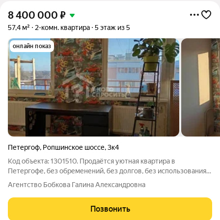
8 400 000
₽
57,4 м²
2-комн. квартира
5 этаж из 5
онлайн показ
Петергоф
,
Ропшинское шоссе
,
3к4
Код объекта: 1301510. Продаётся уютная квартира в
Петергофе, без обременений, без долгов, без использования
материнского капитала. Ищете идеальную квартиру для
Агентство Бобкова Галина Александровна
комфортной жизни? Тогда обратите внимание на наше
предложение! Продаётся двухкомнатная
Позвонить