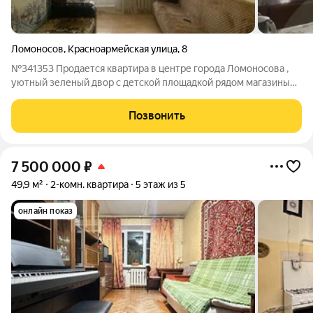
Ломоносов
,
Красноармейская улица
,
8
№341353 Продается квартира в центре города Ломоносова ,
уютный зеленый двор с детской площадкой рядом магазины
,два детских садика, поликлиника, гимназия, квартира светлая,
теплая ,солнечная, в хорошем состоянии ,комнаты
Позвонить
изолированные ,окна выходят
7 500 000
₽
49,9 м²
2-комн. квартира
5 этаж из 5
онлайн показ