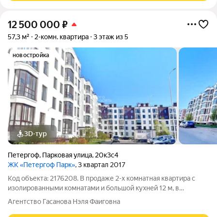
12 500 000
₽
57,3 м²
2-комн. квартира
3 этаж из 5
новостройка
3D-тур
Петергоф
,
Парковая улица
,
20к3с4
ЖК «Петергоф Парк»
, 3 квартал 2017
Код объекта: 2176208. В продаже 2-х комнатная квартира с
изолированными комнатами и большой кухней 12 м, в
монолитном доме с лифтом. Квартира очень уютная, придя на
Агентство Гасанова Нэля Фаиговна
просмотр хочется в ней остаться, настолько тут всё