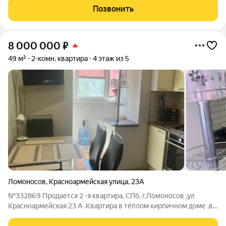
просыпаетесь в светлой квартире, пьёте кофе на лоджии, а за
Позвонить
окном живописные виды
8 000 000
₽
49 м²
2-комн. квартира
4 этаж из 5
Ломоносов
,
Красноармейская улица
,
23А
№332869 Продается 2 -я квартира, СПб, г.Ломоносов ,ул
Красноармейская 23 А .Квартира в тёплом кирпичном доме ,в
центре города ,в отличном состоянии ,встроенная