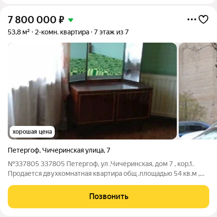
7 800 000
₽
53,8 м²
2-комн. квартира
7 этаж из 7
хорошая цена
Петергоф
,
Чичеринская улица
,
7
№337805 337805 Петергоф, ул .Чичеринская, дом 7 , кор.1.
Продается двухкомнатная квартира общ .площадью 54 кв.м ,
комнаты изолированные, квартира двухсторонняя, светлая ,
очень теплая, дом кирпичный. Преимущество расположения
Позвонить
дома- рядом автобусная