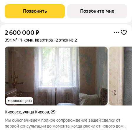
парк. Светлый просторный подъезд на уровне земли,
функциональная планировка, большие окна. «Таллинский парк»
Позвонить
Позвоните мне
проект в
2 600 000
₽
39,1 м²
1-комн. квартира
2 этаж из 2
хорошая цена
Кировск
,
улица Кирова
,
25
Мы обеспечиваем полное сопровождение вашей сделки от
первой консультации до момента, когда ключи от нового дома