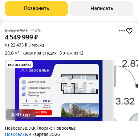
окажутся у Вас в руках! Помощь с оформлением ипотеки (с
нами ставка ниже)! Все банки! Ехать никуда не надо! Все
Позвонить
Написать
удалённо! Страхование (
5 352 940
₽
–15%
4 549 999
₽
от 22 433 ₽ в месяц
20,8 м²
квартира-студия
5 этаж из 12
новостройка
3D-тур
Новоселье
,
ЖК Глоракс Новоселье
Новоселье
, 4 квартал 2026