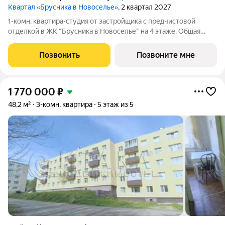
Квартал «Брусника в Новоселье»
, 2 квартал 2027
1-комн. квартира-студия от застройщика с предчистовой
отделкой в ЖК "Брусника в Новоселье" на 4 этаже. Общая
площадь: 28.59 кв.м. Высота потолков 2.7 м. Новоселье это
городской поселок в Ломоносовском районе Ленинградской
Позвонить
Позвоните мне
области. Он расположен в 5
1 770 000
₽
48,2 м²
3-комн. квартира
5 этаж из 5