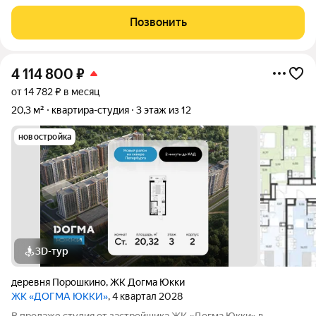
самом центре пос. Никольский Подпорожского района
Ленобласти, в 300 км. от Питера. В 4 км. находится ж/д ст.
Позвонить
Свирь. До Питера 3,5 часа пути
4 114 800
₽
от 14 782 ₽ в месяц
20,3 м²
квартира-студия
3 этаж из 12
новостройка
3D-тур
деревня Порошкино
,
ЖК Догма Юкки
ЖК «ДОГМА ЮККИ»
, 4 квартал 2028