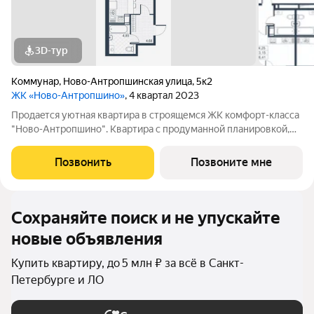
3D-тур
Коммунар
,
Ново-Антропшинская улица
,
5к2
ЖК «Ново-Антропшино»
, 4 квартал 2023
Пpoдaeтся уютная квартира в строящемся ЖК комфорт-клacca
"Ново-Антропшино". Квартира с продуманной планировкой,
которая позволяет максимально эффективно использовать
каждое помещение - это позволит получить максимум
Позвонить
Позвоните мне
комфорта для жизни. Жить за
Сохраняйте поиск и не упускайте
новые объявления
Купить квартиру, до 5 млн ₽ за всё в Санкт-
Петербурге и ЛО