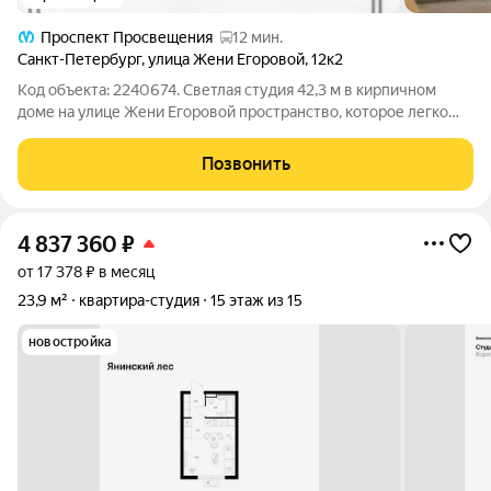
Проспект Просвещения
12 мин.
Санкт-Петербург
,
улица Жени Егоровой
,
12к2
Код объекта: 2240674. Светлая студия 42,3 м в кирпичном
доме на улице Жени Егоровой пространство, которое легко
превратить в уютный и функциональный дом. Пятый этаж
обеспечивает комфортный подъём без длительного ожидания
Позвонить
лифта и приятный городской
4 837 360
₽
от 17 378 ₽ в месяц
23,9 м²
квартира-студия
15 этаж из 15
новостройка