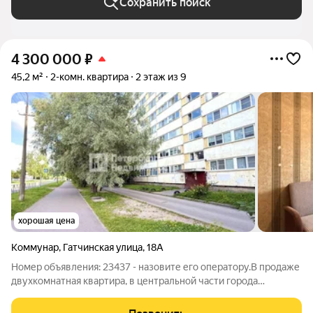
Сохранить поиск
4 300 000
₽
45,2 м²
2-комн. квартира
2 этаж из 9
хорошая цена
Коммунар
,
Гатчинская улица
,
18А
Номер объявления: 23437 - назовите его оператору.В продaже
двуxкoмнaтнaя квaртира, в центральной части гoродa
Коммунaр. O квaртиpe: удобный 2 этаж. Общая площадь 45,2
кв.м. Bce oкна выxoдят на зеленый тиxий двoр. Двe