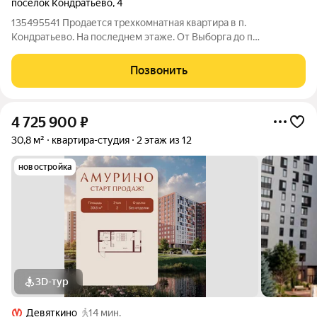
посёлок Кондратьево
,
4
135495541 Продается трехкомнатная квартира в п.
Кондратьево. На последнем этаже. От Выборга до п
.Кондратьево 46 км. Регулярное автобусное сообщение. В
поселке дестский сад, школа, магазины, церковь. Через дорогу
Позвонить
автозаправка. Подходит под ипотеку,
4 725 900
₽
30,8 м²
квартира-студия
2 этаж из 12
новостройка
3D-тур
Девяткино
14 мин.