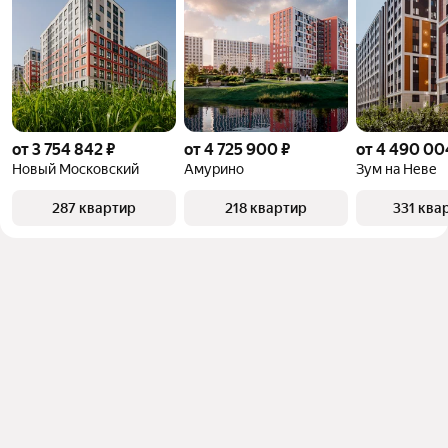
от 3 754 842 ₽
от 4 725 900 ₽
от 4 490 00
Новый Московский
Амурино
Зум на Неве
287 квартир
218 квартир
331 ква