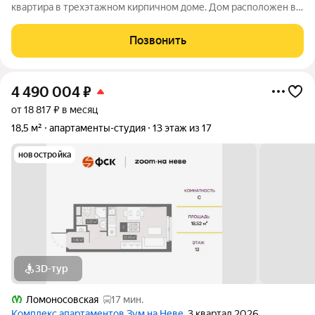
квартира в трехэтажном кирпичном доме. Дом расположен в
уютной зеленой зоне города Луга, во дворе дома построены
кладовые комнаты для каждой квартиры- это создает еще
Позвонить
более комфорта, так как у
4 490 004
₽
от 18 817 ₽ в месяц
18,5 м²
апартаменты-студия
13 этаж из 17
новостройка
3D-тур
Ломоносовская
17 мин.
Комплекс апартаментов Зум на Неве
, 3 квартал 2026