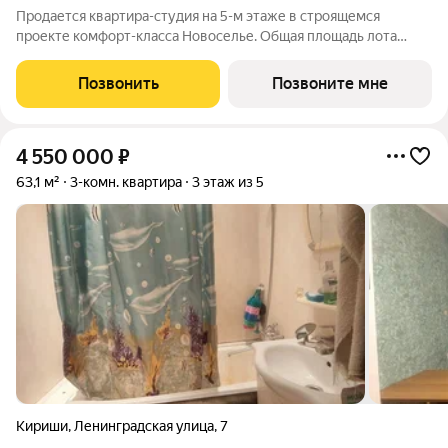
Продается квартира-студия на 5-м этаже в строящемся
проекте комфорт-класса Новоселье. Общая площадь лота
составляет 20,83 кв. м, из которых 10,24 кв. м отведено под
жилую и 4,40 кв. м под кухонную зону. Номер квартиры - 65
Позвонить
Позвоните мне
Преимущества квартиры: -
4 550 000
₽
63,1 м²
3-комн. квартира
3 этаж из 5
Кириши
,
Ленинградская улица
,
7