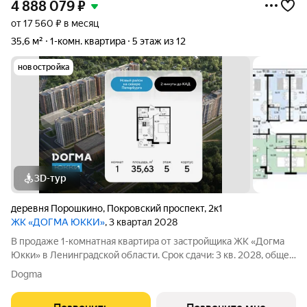
4 888 079
₽
от 17 560 ₽ в месяц
35,6 м²
1-комн. квартира
5 этаж из 12
новостройка
3D-тур
деревня Порошкино
,
Покровский проспект
,
2к1
ЖК «ДОГМА ЮККИ»
, 3 квартал 2028
В продаже 1-комнатная квартира от застройщика ЖК «Догма
Юкки» в Ленинградской области. Срок сдачи: 3 кв. 2028, общей
площадью 35.63 кв.м., на 5 этаже. «Догма Юкки» это квартал с
Dogma
доступной социальной инфраструктурой. Жилой комплекс
расположен в