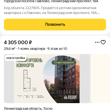
городской посёлок Павлово
,
Ленинградский проспект
,
18А
Код объекта: 2227805. Продаётся уютная однокомнатная
квартира в г.п.Павлово, на Ленинградском проспекте, 18А.
Кирпичный дом 2014 года постройки отличается высоким
качеством и долговечностью. Квартира расположена на
Позвонить
втором этаже. -Общая площадь
4 305 000
₽
29,6 м²
1-комн. квартира
9 этаж из 10
новостройка
Ленинградская область
,
Тосно