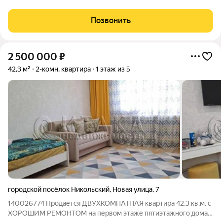
приятное соседство с элитными жилыми комплексами и
коттеджными поселками вдали от
Позвонить
2 500 000
₽
42,3 м²
2-комн. квартира
1 этаж из 5
городской посёлок Никольский
,
Новая улица
,
7
140026774 Продается ДВУХКОМНАТНАЯ квартира 42,3 кв.м. с
ХОРОШИМ РЕМОНТОМ на первом этаже пятиэтажного дома в