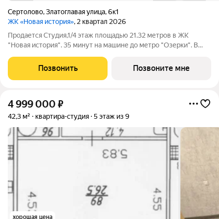
Сертолово
,
Златоглавая улица
,
6к1
ЖК «Новая история»
, 2 квартал 2026
Продается Студия,1/4 этаж площадью 21.32 метров в ЖК
"Новая история". 35 минут на машине до метро "Озерки". В
лесной зоне с развитой инфраструктурой. Дом комфорт-
класса с продуманными планировочными решениями и
Позвонить
Позвоните мне
широким выбором квартир. Внутренний
4 999 000
₽
42,3 м²
квартира-студия
5 этаж из 9
хорошая цена