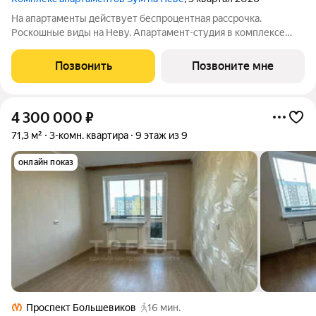
На апартаменты действует беспроцентная рассрочка.
Роскошные виды на Неву. Апартамент-студия в комплексе
класса бизнес-лайт Зум на Неве на 13-м этаже. Общая площадь
18,52. Без отделки. Зум на Неве расположен в новом месте
Позвонить
Позвоните мне
силы рядом с центром города
4 300 000
₽
71,3 м²
3-комн. квартира
9 этаж из 9
онлайн показ
Проспект Большевиков
16 мин.