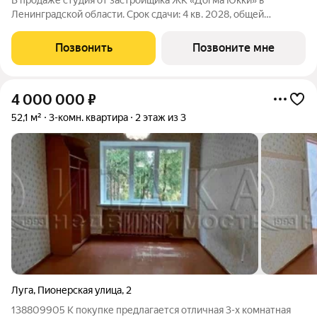
В продаже студия от застройщика ЖК «Догма Юкки» в
Ленинградской области. Срок сдачи: 4 кв. 2028, общей
площадью 20.32 кв.м., на 3 этаже. «Догма Юкки» это квартал с
доступной социальной инфраструктурой. Жилой комплекс
Позвонить
Позвоните мне
расположен в Ленинградской
4 000 000
₽
52,1 м²
3-комн. квартира
2 этаж из 3
Луга
,
Пионерская улица
,
2
138809905 К покупке предлагается отличная 3-х комнатная