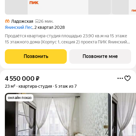
Ладожская
26 мин.
Янинский Лес
, 2 квартал 2028
Продаётся квартира-студия площадью 23.90 кв.м на 15 этаже
15 этажного дома (Корпус 1, секция 2) проекта ПИК Янинский
лес. Светлый просторный подъезд на уровне земли,
функциональная планировка, большие окна, с отделкой. Жилой
Позвонить
Позвоните мне
квартал «Янинский лес»
4 550 000
₽
23 м²
квартира-студия
5 этаж из 7
онлайн показ