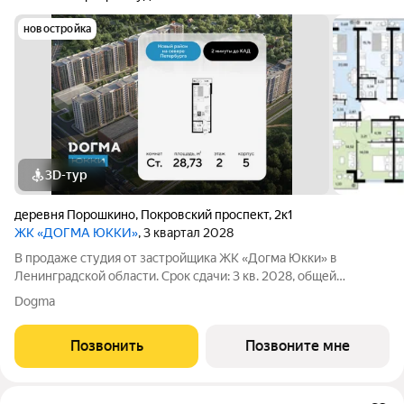
новостройка
3D-тур
деревня Порошкино
,
Покровский проспект
,
2к1
ЖК «ДОГМА ЮККИ»
, 3 квартал 2028
В продаже студия от застройщика ЖК «Догма Юкки» в
Ленинградской области. Срок сдачи: 3 кв. 2028, общей
площадью 28.73 кв.м., на 2 этаже. «Догма Юкки» это квартал с
Dogma
доступной социальной инфраструктурой. Жилой комплекс
расположен в Ленинградской
Позвонить
Позвоните мне