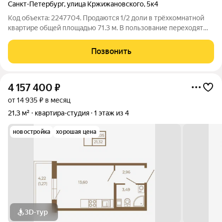
Санкт-Петербург
,
улица Кржижановского
,
5к4
Код объекта: 2247704. Продаются 1/2 доли в трёхкомнатной
квартире общей площадью 71.3 м. В пользование переходят
две изолированные комнаты 13.9 и 11.9 м. Второй собственник
мужчина, свою долю продавать пока не планирует, проживает
Позвонить
в третьей комнате.
4 157 400
₽
от 14 935 ₽ в месяц
21,3 м²
квартира-студия
1 этаж из 4
новостройка
хорошая цена
3D-тур