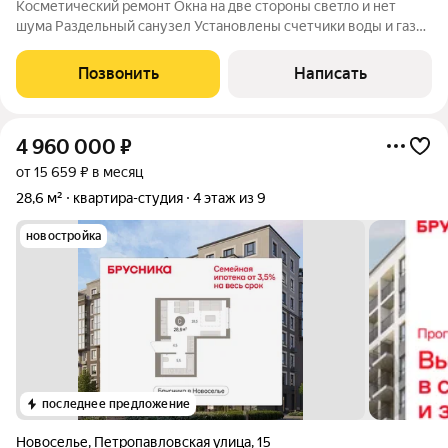
Косметический ремонт Окна на две стороны светло и нет
шума Раздельный санузел Установлены счетчики воды и газа
Район мечты для жизни с детьми: Рядом школы №3 и №4 Во
дворе детский сад Шаговая доступность: кулинария «Дары
Позвонить
Написать
природы» и вся
4 960 000
₽
от 15 659 ₽ в месяц
28,6 м²
квартира-студия
4 этаж из 9
новостройка
последнее предложение
Новоселье
,
Петропавловская улица
,
15