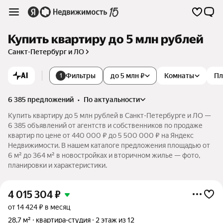
Купить квартиру до 5 млн рублей
Санкт-Петербург и ЛО
AI
Фильтры
до 5 млн ₽
Комнаты
Пл
1
6 385 предложений
•
по актуальности
Купить квартиру до 5 млн рублей в Санкт-Петербурге и ЛО —
6 385 объявлений от агентств и собственников по продаже
квартир по цене от 440 000 ₽ до 5 500 000 ₽ на Яндекс
Недвижимости. В нашем каталоге предложения площадью от
6 м² до 364 м² в новостройках и вторичном жилье — фото,
планировки и характеристики.
4 015 304
₽
от 14 424 ₽ в месяц
28,7 м²
квартира-студия
2 этаж из 12