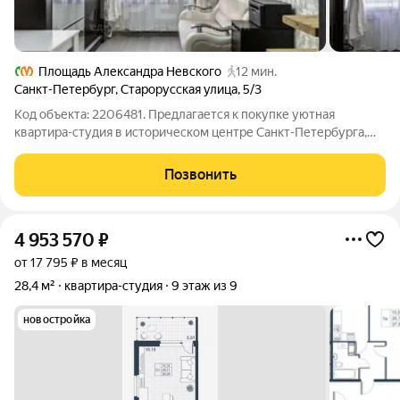
Площадь Александра Невского
12 мин.
Санкт-Петербург
,
Старорусская улица
,
5/3
Код объекта: 2206481. Предлагается к покупке уютная
квартира-студия в историческом центре Санкт-Петербурга,
расположенная в доходном доме Полежаева. Объект
объединяет основное помещение площадью 17,1 кв. м и второй
Позвонить
ярус 7 кв. м с высокими потолками
4 953 570
₽
от 17 795 ₽ в месяц
28,4 м²
квартира-студия
9 этаж из 9
новостройка