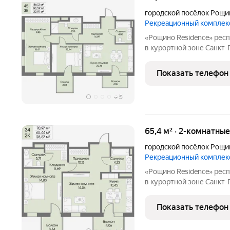
городской посёлок Рощи
Рекреационный комплек
«Рощино Residence» респектабельное место для особенной жизни
в курортной зоне Санкт
премиум-класса с кругл
уровнем безопасности и
Показать телефон
Приватная территория
+
5
65,4 м² · 2-комнатны
городской посёлок Рощи
Рекреационный комплек
«Рощино Residence» респектабельное место для особенной жизни
в курортной зоне Санкт
премиум-класса с кругл
уровнем безопасности и
Показать телефон
Приватная территория