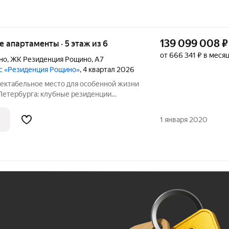
139 099 008
₽
ые апартаменты · 5 этаж из 6
от 666 341 ₽ в меся
но
,
ЖК Резиденция Рощино
,
А7
с «Резиденция Рощино»
, 4 квартал 2026
-Петербурга: клубные резиденции
осуточным сервисом уровня 5, высоким
 масштабной инфраструктурой.
1 января 2020
Ж