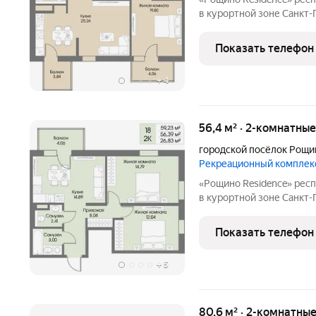
в курортной зоне Санкт
премиум-класса с кругл
уровнем безопасности и
Показать телефон
Приватная территория
+
4
56,4 м² · 2-комнатны
городской посёлок Рощи
Рекреационный комплек
«Рощино Residence» респектабельное место для особенной жизни
в курортной зоне Санкт
премиум-класса с кругл
уровнем безопасности и
Показать телефон
Приватная территория
+
5
80,6 м² · 2-комнатны