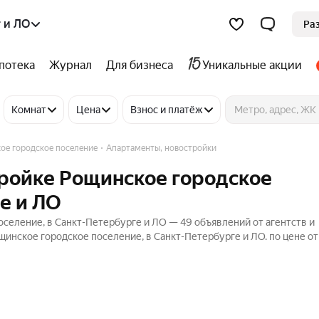
 и ЛО
Ра
потека
Журнал
Для бизнеса
Уникальные акции
Комнат
Цена
Взнос и платёж
ое городское поселение
Апартаменты, новостройки
тройке Рощинское городское
е и ЛО
оселение, в Санкт-Петербурге и ЛО — 49 объявлений от агентств и
инское городское поселение, в Санкт-Петербурге и ЛО. по цене от