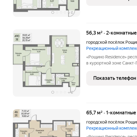
Приватная территория
+
5
56,3 м² · 2-комнатны
городской посёлок Рощи
Рекреационный комплек
«Рощино Residence» респектабельное место для особенной жизни
в курортной зоне Санкт
премиум-класса с кругл
уровнем безопасности и
Показать телефон
Приватная территория
+
5
65,7 м² · 1-комнатны
городской посёлок Рощи
Рекреационный комплек
«Рощино Residence» респектабельное место для особенной жизни