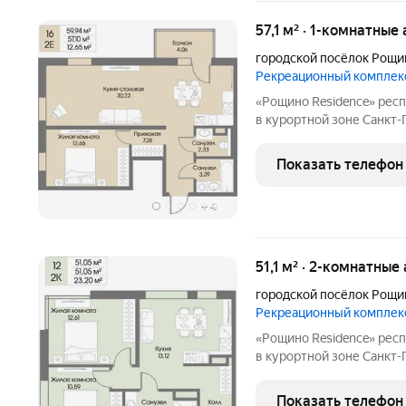
57,1 м² · 1-комнатны
городской посёлок Рощи
Рекреационный комплек
«Рощино Residence» респектабельное место для особенной жизни
в курортной зоне Санкт
премиум-класса с кругл
уровнем безопасности и
Показать телефон
Приватная территория
+
4
51,1 м² · 2-комнатны
городской посёлок Рощи
Рекреационный комплек
«Рощино Residence» респектабельное место для особенной жизни
в курортной зоне Санкт
премиум-класса с кругл
уровнем безопасности и
Показать телефон