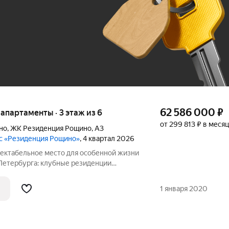
До 100 тыс. ₽
62 586 000
₽
е апартаменты · 3 этаж из 6
от 299 813 ₽ в месяц
но
,
ЖК Резиденция Рощино
,
А3
с «Резиденция Рощино»
, 4 квартал 2026
-Петербурга: клубные резиденции
осуточным сервисом уровня 5, высоким
 масштабной инфраструктурой.
1 января 2020