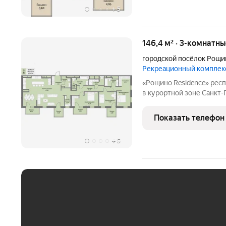
+
5
146,4 м² · 3-комнатн
городской посёлок Рощи
Рекреационный комплек
«Рощино Residence» респектабельное место для особенной жизни
в курортной зоне Санкт
премиум-класса с кругл
уровнем безопасности и
Показать телефон
Приватная территория
+
5
ЕЖЕМЕСЯЧНЫЙ ПЛАТЁ