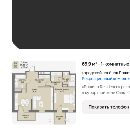
До 30 тыс. ₽
До 50 тыс. ₽
До 70 тыс. ₽
Больше 100 тыс. ₽
65,9 м² · 1-комнатны
городской посёлок Рощи
Рекреационный комплек
«Рощино Residence» респектабельное место для особенной жизни
в курортной зоне Санкт
премиум-класса с кругл
уровнем безопасности и
Показать телефон
Приватная территория
+
4