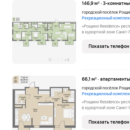
146,9 м² · 3-комнатн
городской посёлок Рощи
Рекреационный комплек
«Рощино Residence» респектабельное место для особенной жизни
в курортной зоне Санкт
премиум-класса с кругл
уровнем безопасности и
Показать телефон
Приватная территория
+
5
66,1 м² · апартаменты
городской посёлок Рощи
Рекреационный комплек
«Рощино Residence» респектабельное место для особенной жизни
в курортной зоне Санкт
премиум-класса с кругл
уровнем безопасности и
Показать телефон
Приватная территория