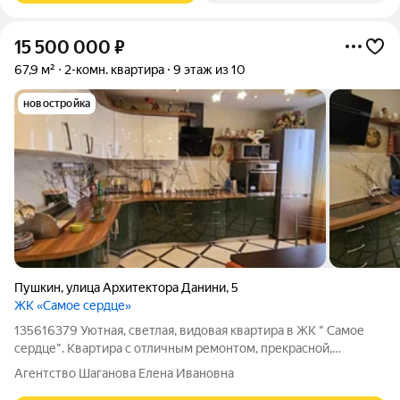
15 500 000
₽
67,9 м²
2-комн. квартира
9 этаж из 10
новостройка
Пушкин
,
улица Архитектора Данини
,
5
ЖК «Самое сердце»
135616379 Уютная, светлая, видовая квартира в ЖК " Самое
сердце". Квартира с отличным ремонтом, прекрасной,
встроенной кухней, мебелью и техникой. Использование в
Агентство Шаганова Елена Ивановна
ремонте качественных материалов и эргономичная