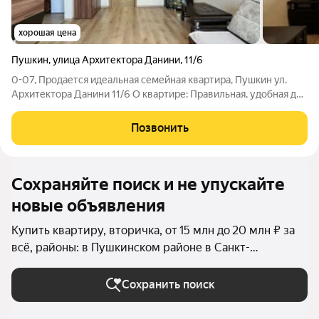
хорошая цена
Пушкин
,
улица Архитектора Данини
,
11/6
0-07, Продается идеальная семейная квартира, Пушкин ул.
Архитектора Данини 11/6 О квартире: Правильная, удобная для
комфортной жизни планировка. Очень светлая, с хорошей
инсоляцией. Двусторонняя, разделена на гостевую и
Позвонить
приватную зоны. Три просторные
Сохраняйте поиск и не упускайте
новые объявления
Купить квартиру, вторичка, от 15 млн до 20 млн ₽ за
всё, районы: в Пушкинском районе в Санкт-
Петербурге и ЛО
Сохранить поиск