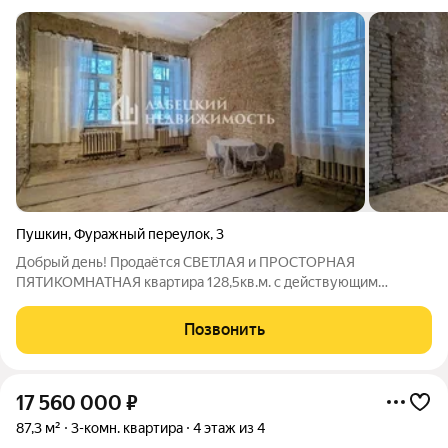
Пушкин
,
Фуражный переулок
,
3
Добрый день! Продаётся СВЕТЛАЯ и ПРОСТОРНАЯ
ПЯТИКОМНАТНАЯ квартира 128,5кв.м. с действующим
ДЫМОХОДОМ в дореволюционном КИРПИЧНОМ ОСОБНЯКЕ
после КАПРЕМОНТА - высота потолков 3.87м. в исторической
Позвонить
части г. Пушкин в трехминутной ПЕШЕЙ доступности от
17 560 000
₽
87,3 м²
3-комн. квартира
4 этаж из 4