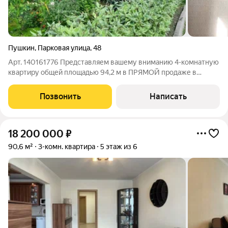
Пушкин
,
Парковая улица
,
48
Арт. 140161776 Представляем вашему вниманию 4-комнатную
квартиру общей площадью 94,2 м в ПРЯМОЙ продаже в
историческом Пушкине! Простор и возможность для
творчества: четыре изолированные комнаты площадью 19 м,
Позвонить
Написать
17,4 м, 11,3 м и 16,7 м позволят
18 200 000
₽
90,6 м²
3-комн. квартира
5 этаж из 6