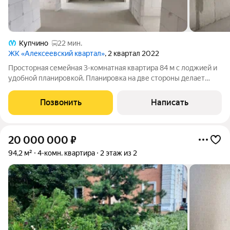
Купчино
22 мин.
ЖК «Алексеевский квартал»
, 2 квартал 2022
Просторная семейная 3-комнатная квартира 84 м с лоджией и
удобной планировкой. Планировка на две стороны делает
квартиру светлой в течение всего дня и обеспечивает
естественное проветривание. О доме потолки - 2.9 м. дом
Позвонить
Написать
2022 года постройки
20 000 000
₽
94,2 м²
4-комн. квартира
2 этаж из 2