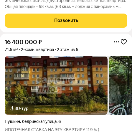
ЖК «Неоклассика-2». Двусторонняя, теплая, светлая квартира.
Общая площадь - 68 кв.м. (63 кв.м. + лоджия с панорамным
остеклением- 5,71 в.м.) Потолок - 3,06 м. Гардеробная. Два
санузла. Свежий ремонт. Видеонаблюдение придомовой
Позвонить
территории и в
16 400 000
₽
71,6 м²
2-комн. квартира
2 этаж из 6
3D-тур
Пушкин
,
Кедринская улица
,
6
ИПОТЕЧНАЯ СТАВКА НА ЭТУ КВАРТИРУ 11,9 % (