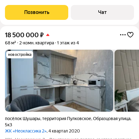
Шушары, Старорусский проспект, д. 8, корп. 2 Параметры:
Общая площадь: 99.3 кв. м Этаж: 8-й (комфортный средний
Позвонить
Чат
этаж) Планировка: Двусторонняя (окна
18 500 000
₽
68 м²
2-комн. квартира
1 этаж из 4
новостройка
посёлок Шушары
,
территория Пулковское
,
Образцовая улица
,
5к3
ЖК «Неоклассика 2»
, 4 квартал 2020