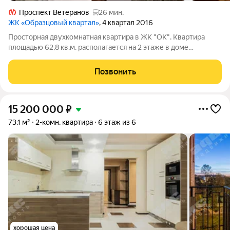
Проспект Ветеранов
26 мин.
ЖК «Образцовый квартал»
, 4 квартал 2016
Просторная двухкомнатная квартира в ЖК "ОК". Квартира
площадью 62,8 кв.м. располагается на 2 этаже в доме
комфорт-класса. Высота полотков 2.75 м. Отопление водяной
теплый пол. Двор закрыт для проезда и безопасен для детей.
Позвонить
Две изолированные светлые
15 200 000
₽
73,1 м²
2-комн. квартира
6 этаж из 6
хорошая цена