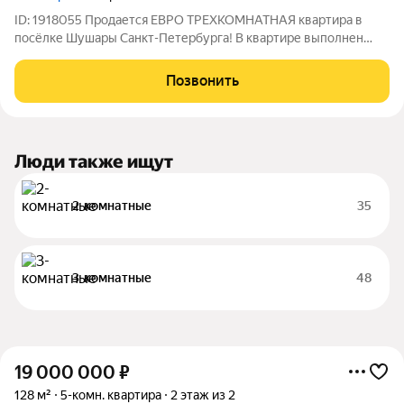
ID: 1918055 Продается ЕВРО ТРЕХКОМНАТНАЯ квартира в
посёлке Шушары Санкт-Петербурга! В квартире выполнен
современный евроремонт. Окна выходят на улицу и во двор,
что обеспечивает хорошее естественное освещение и
Позвонить
комфорт. На кухне остаётся встроенная
Люди также ищут
2-комнатные
35
3-комнатные
48
19 000 000
₽
128 м²
5-комн. квартира
2 этаж из 2