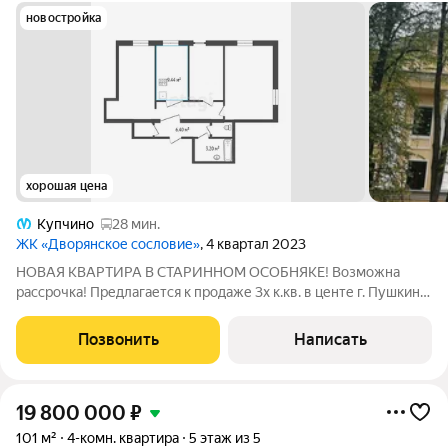
новостройка
хорошая цена
Купчино
28 мин.
ЖК «Дворянское сословие»
, 4 квартал 2023
НОВАЯ КВАРТИРА В СТАРИННОМ ОСОБНЯКЕ! Возможна
рассрочка! Предлагается к продаже 3х к.кв. в центе г. Пушкин,
в историческом доме после реконструкции. Квартира видовая,
вид на купола собора, расположена на четвертом,мансардном
Позвонить
Написать
этаже с возможностью
19 800 000
₽
101 м²
4-комн. квартира
5 этаж из 5