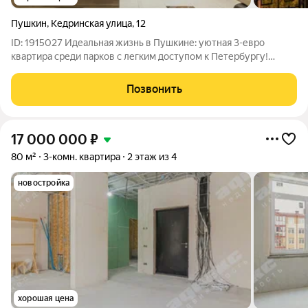
Пушкин
,
Кедринская улица
,
12
ID: 1915027 Идеальная жизнь в Пушкине: уютная 3-евро
квартира среди парков с легким доступом к Петербургу!
Представляем вашему вниманию уникальное предложение
для комфортной жизни в живописном городе Пушкине в
Позвонить
окружении знаменитых парков и дворцов.
17 000 000
₽
80 м²
3-комн. квартира
2 этаж из 4
новостройка
хорошая цена