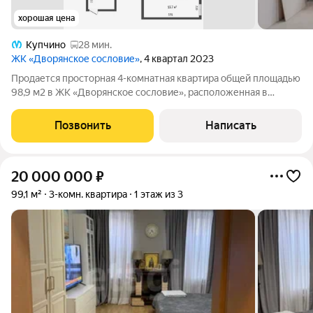
хорошая цена
Купчино
28 мин.
ЖК «Дворянское сословие»
, 4 квартал 2023
Продается просторная 4-комнатная квартира общей площадью
98,9 м2 в ЖК «Дворянское сословие», расположенная в
старинном четырехэтажном особняке XIX века с мансардой и
цокольным этажом. После реконструкции в нем сохранился в
Позвонить
Написать
изначальном виде только
20 000 000
₽
99,1 м²
3-комн. квартира
1 этаж из 3