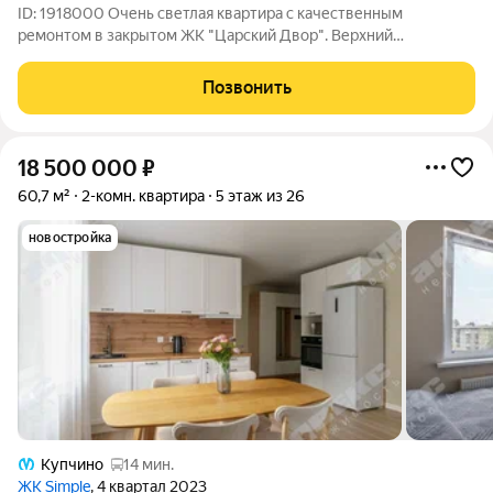
ID: 1918000 Очень светлая квартира с качественным
ремонтом в закрытом ЖК "Царский Двор". Верхний
мансардный этаж с потолками 3,5 - 4,5м. Окна обращены во
двор, вид из окна -небо над крышами, на юго-восток. Тёплый
Позвонить
пол в коридоре и гардеробной.
18 500 000
₽
60,7 м²
2-комн. квартира
5 этаж из 26
новостройка
Купчино
14 мин.
ЖК Simple
, 4 квартал 2023