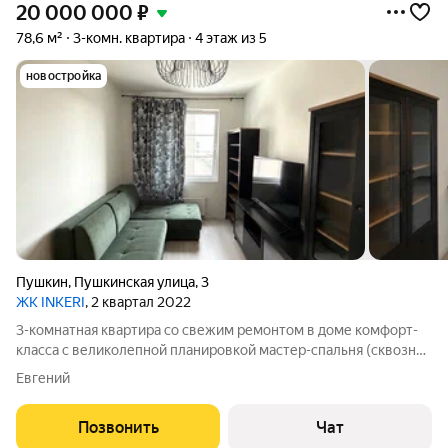
20 000 000
₽
78,6 м²
3-комн. квартира
4 этаж из 5
новостройка
Пушкин
,
Пушкинская улица
,
3
ЖК INKERI
, 2 квартал 2022
3-комнатная квартира со свежим ремонтом в доме комфорт-
класса с великолепной планировкой мастер-спальня (сквозной
проход к ванне через гардеробную), просторная кухня-
Евгений
столовая, вместительная кладовка, 2 санузла (туалет + ванная
совмещенная с
Позвонить
Чат