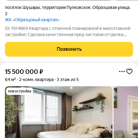
посёлок Шушары
,
территория Пулковское
,
Образцовая улица
,
2
ЖК «Образцовый квартал»
ID: 1914869 Квартира с отличной планировкой в малоэтажной
застройке! Сделана качественная пред чистовая оттделка:
стены выровнены и отштукатурены, выравнен пол,
переделана электрика, выполнена разводка сантехники,
Позвонить
установлена инсталляция и душевой
15 500 000
₽
64 м²
2-комн. квартира
3 этаж из 5
новостройка