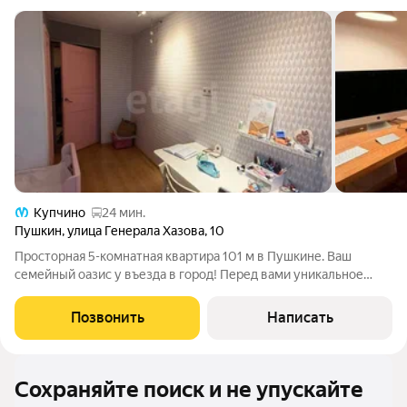
Купчино
24 мин.
Пушкин
,
улица Генерала Хазова
,
10
Просторная 5-комнатная квартира 101 м в Пушкине. Ваш
семейный оазис у въезда в город! Перед вами уникальное
предложение светлая и просторная 5-комнатная квартира
площадью 101 кв.м. Это не просто жилье, это готовая среда для
Позвонить
Написать
счастливой жизни. Почему
Сохраняйте поиск и не упускайте