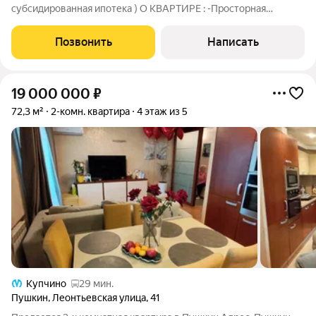
субсидированная ипотека ) О КВАРТИРЕ : -Просторная
двухкомнатная квартира общей площадью 71,6 кв.м -Окна на
улицу и во двор -Два кладовых помещения -Два застекленных
Позвонить
Написать
балкона -Большая кухня-гостиная 14 кв.м.
19 000 000
₽
72,3 м²
2-комн. квартира
4 этаж из 5
Купчино
29 мин.
Пушкин
,
Леонтьевская улица
,
41