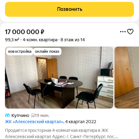
двухкомнатная квартира площадью 56,03 кв. м в Пушкинском
районе по адресу: Камероновская улица, 22. Квартира
Позвонить
расположена на третьем этаже
17 000 000
₽
99,3 м²
4-комн. квартира
8 этаж из 14
новостройка
онлайн показ
Купчино
19 мин.
ЖК «Алексеевский квартал»
, 4 квартал 2022
Продаётся просторная 4-комнатная квартира в ЖК
Алексеевский квартал Адрес: г. Санкт-Петербург, пос.