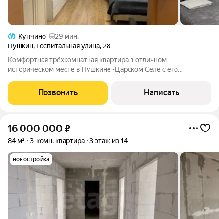
Купчино
29 мин.
Пушкин
,
Госпитальная улица
,
28
Комфортная трёхкомнатная квартира в отличном
историческом месте в Пушкине -Царском Селе с его
великолепными парками и Дворцами. Рядом Павловск!!!Дом
1917 года постройки - толстые кирпичные стены (тепло зимой,
Позвонить
Написать
летом прохладно). После капитального
16 000 000
₽
84 м²
3-комн. квартира
3 этаж из 14
новостройка