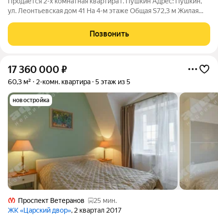
Продается 2-х комнатная квартира г. Пушкин Адрес: Пушкин,
ул. Леонтьевская дом 41 На 4-м этаже Общая S72,3 м Жилая
S11,9+15,3 м Кухня S 21,1 м В самом сердце г. Пушкина, недалеко
от Екатерининского парка, продается светлая, уютная
Позвонить
двухкомнатная
17 360 000
₽
60,3 м²
2-комн. квартира
5 этаж из 5
новостройка
Проспект Ветеранов
25 мин.
ЖК «Царский двор»
, 2 квартал 2017