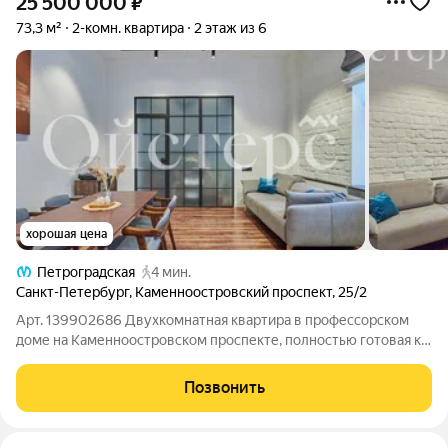
25 500 000
₽
73,3 м²
2-комн. квартира
2 этаж из 6
хорошая цена
Петроградская
4 мин.
Санкт-Петербург
,
Каменноостровский проспект
,
25/2
Арт. 139902686 Двухкомнатная квартира в профессорском
доме на Каменноостровском проспекте, полностью готовая к
проживанию. Площадь квартиры 73,3 м. Ремонт выполнен
качественно и выдержан в классическом стиле. Планировка
Позвонить
включает кухню-гостиную со