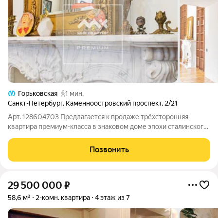
Горьковская
1 мин.
Санкт-Петербург
,
Каменноостровский проспект
,
2/21
Арт. 128604703 Предлагается к продаже трёхсторонняя
квартира премиум-класса в знаковом доме эпохи сталинского
ампира. Главные преимущества: Уникальная локация и вид:
Здание 1951 года постройки работы архитекторов Гурьева и
Позвонить
Фромзеля. Прямые виды на
29 500 000
₽
58,6 м²
2-комн. квартира
4 этаж из 7