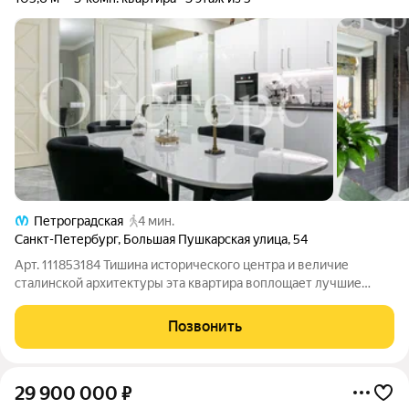
Петроградская
4 мин.
Санкт-Петербург
,
Большая Пушкарская улица
,
54
Арт. 111853184 Тишина исторического центра и величие
сталинской архитектуры эта квартира воплощает лучшие
традиции петербургского неоклассицизма с современным
комфортом. В планировке три изолированные большие
Позвонить
спальни для максимального комфорта и
29 900 000
₽