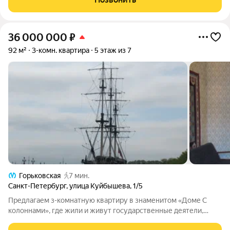
набережной. Включен в список объектов
36 000 000
₽
92 м²
3-комн. квартира
5 этаж из 7
Горьковская
7 мин.
Санкт-Петербург
,
улица Куйбышева
,
1/5
Предлагаем з-комнатную квартиру в знаменитом «Доме С
колоннами», где жили и живут государственные деятели,
архитекторы, писатели, актеры, спортсмены. Дом находится