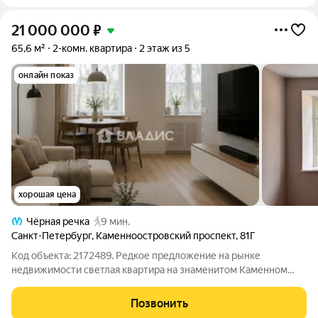
21 000 000
₽
65,6 м²
2-комн. квартира
2 этаж из 5
онлайн показ
хорошая цена
Чёрная речка
9 мин.
Санкт-Петербург
,
Каменноостровский проспект
,
81Г
Код объекта: 2172489. Редкое предложение на рынке
недвижимости светлая квартира на знаменитом Каменном
острове, где тишина, зелень и приватность стали настоящей
роскошью. Здесь нет и не будет плотной застройки: вокруг
Позвонить
парки, вода, историческая