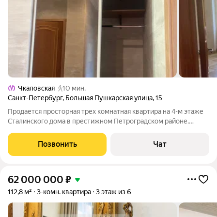
Чкаловская
10 мин.
Санкт-Петербург
,
Большая Пушкарская улица
,
15
Продается просторная трех комнатная квартира нa 4-м этаже
Сталинского дома в престижном Петроградском районе.
Квартира светлая, уютная. Комнаты изолированные, вид уз
окон на зеленый двор и Б. Пушкарскую ул. Квартира находится
Позвонить
Чат
в шаговой доступности oт
62 000 000
₽
112,8 м²
3-комн. квартира
3 этаж из 6