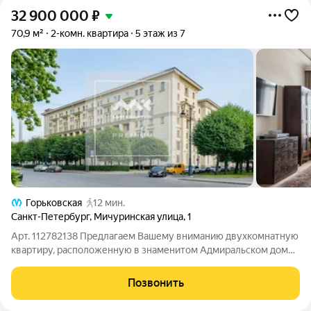
32 900 000
₽
70,9 м²
2-комн. квартира
5 этаж из 7
Горьковская
12 мин.
Санкт-Петербург
,
Мичуринская улица
,
1
Арт. 112782138 Предлагаем Вашему вниманию двухкомнатную
квартиру, расположенную в знаменитом Адмиральском доме,
возведенном в 1951 году в стиле сталинского неоклассицизма!
Здание расположено на Петровской набережной, на
Позвонить
пересечении с Мичуринской