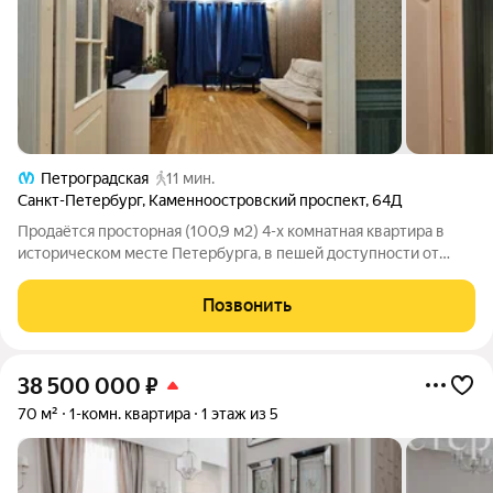
Петроградская
11 мин.
Санкт-Петербург
,
Каменноостровский проспект
,
64Д
Продаётся просторная (100,9 м2) 4-х комнатная квартира в
историческом месте Петербурга, в пешей доступности от
станции метро Петроградская. Сталинский дом 1931г.
постройки. Двусторонняя квартира с видом на
Позвонить
Каменноостровский проспект и во двор. Все
38 500 000
₽
70 м²
1-комн. квартира
1 этаж из 5