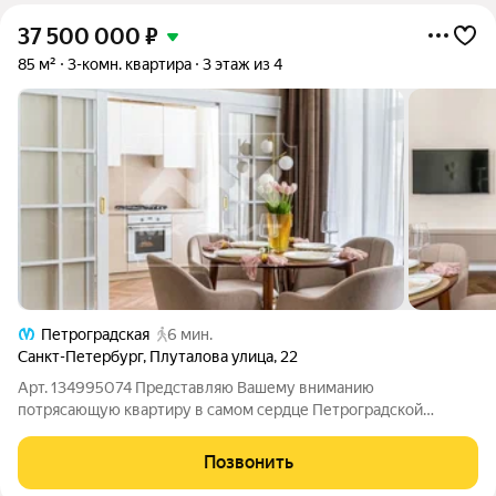
37 500 000
₽
85 м²
3-комн. квартира
3 этаж из 4
Петроградская
6 мин.
Санкт-Петербург
,
Плуталова улица
,
22
Арт. 134995074 Представляю Вашему вниманию
потрясающую квартиру в самом сердце Петроградской
стороны, на тихой, приятной для прогулок улице Плуталова.
Эта часть Петроградского района заслуженно считается
Позвонить
престижной локацией с особой атмосферой