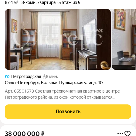
87,4 м²
3-комн. квартира
5 этаж из 5
Петроградская
8 мин.
Санкт-Петербург
,
Большая Пушкарская улица
,
40
Арт. 65501673 Светлая трёхкомнатная квартире в центре
Петроградского района, из окон которой открывается
прекрасный вид на классические питерские крыши идеальный
вариант для тех, кто ценит простор и городские пейзажи.
Позвонить
Потолки высотой 3.3 метра и
38 000 000
₽