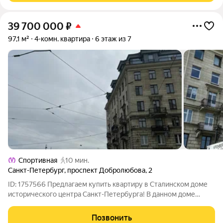
39 700 000
₽
97,1 м²
4-комн. квартира
6 этаж из 7
Спортивная
10 мин.
Санкт-Петербург
,
проспект Добролюбова
,
2
ID: 1757566 Предлагаем купить квартиру в Сталинском доме
исторического центра Санкт-Петербурга! В данном доме
очень редко появляются квартиры на продажу. Не упустите
свой шанс! Квартира двухсторонняя, приятно радует наличие
Позвонить