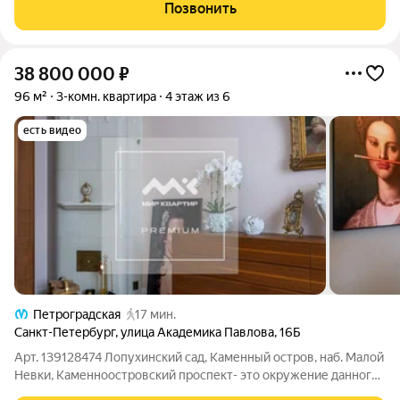
одном из самых престижных и живописных мест Санкт-
Позвонить
Петербурга у Троицкой площади
38 800 000
₽
96 м²
3-комн. квартира
4 этаж из 6
есть видео
Петроградская
17 мин.
Санкт-Петербург
,
улица Академика Павлова
,
16Б
Арт. 139128474 Лопухинский сад, Каменный остров, наб. Малой
Невки, Каменноостровский проспект- это окружение данного
объекта. В 1911 г.п, архитекторы Яковлев и Заозерский возвели