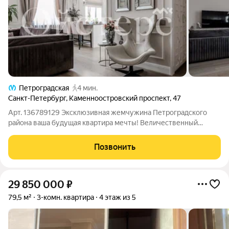
Петроградская
4 мин.
Санкт-Петербург
,
Каменноостровский проспект
,
47
Арт. 136789129 Эксклюзивная жемчужина Петроградского
района ваша будущая квартира мечты! Величественный
сталинский дом на пересечении Каменоостровского
проспекта и живописной набережной реки Карповки место,
Позвонить
где история встречается с современным
29 850 000
₽
79,5 м²
3-комн. квартира
4 этаж из 5