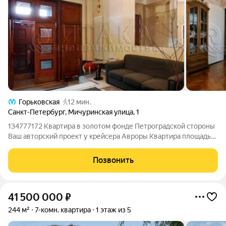
Горьковская
12 мин.
Санкт-Петербург
,
Мичуринская улица
,
1
134777172 Квартира в золотом фонде Петроградской стороны
Ваш авторский проект у крейсера Авроры Квартира площадью
58,6 м, идеальное пространство для создания авторского
интерьера. Две светлые комнаты 20,7 м и 18,5 м позволяют
Позвонить
гибко зонировать
41 500 000
₽
244 м²
7-комн. квартира
1 этаж из 5