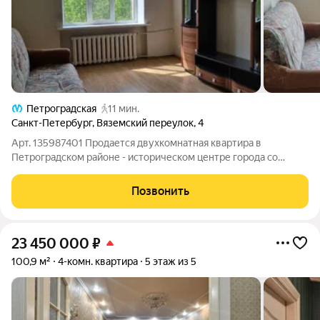
Петроградская
11 мин.
Санкт-Петербург
,
Вяземский переулок
,
4
Арт. 135987401 Продается двухкомнатная квартира в
Петроградском районе - историческом центре города со
сложившейся инфраструктурой. В шаговой зоне находятся три
станции метро: Петроградская, Чкаловская, Чёрная речка;
Позвонить
школы, детские сады, поликлиника,
23 450 000
₽
100,9 м²
4-комн. квартира
5 этаж из 5