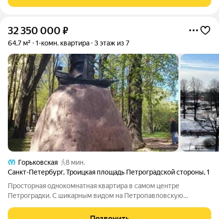
балкона с видом в тихий
32 350 000
₽
64,7 м²
1-комн. квартира
3 этаж из 7
Горьковская
8 мин.
Санкт-Петербург
,
Троицкая площадь Петроградской стороны
,
1
Просторная однокомнатная квартира в самом центре
Петроградки. С шикарным видом на Петропавловскую
крепость, Неву и Троицкий мост. Жилой дом 1933 г.п., эпохи
конструктивизма, на углу Троицкой площади и Петровской
Позвонить