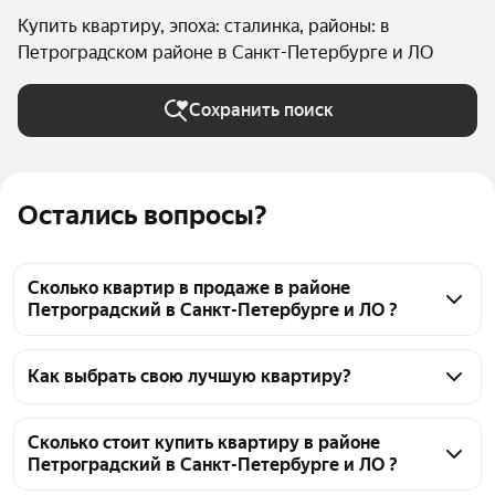
Купить квартиру, эпоха: сталинка, районы: в
Петроградском районе в Санкт-Петербурге и ЛО
Сохранить поиск
Остались вопросы?
Сколько квартир в продаже в районе
Петроградский в Санкт-Петербурге и ЛО ?
На Яндекс Недвижимости в продаже в районе 
Петроградский в Санкт-Петербурге и ЛО 50 
Как выбрать свою лучшую квартиру?
квартир, из них 3 объявления от собственников, 47 
Чтобы купить квартиру в сталинке в районе 
объявлений от агентств
Петроградский, воспользуйтесь тепловой картой 
Сколько стоит купить квартиру в районе
Петроградский в Санкт-Петербурге и ЛО ?
для оценки инфраструктуры и транспортной 