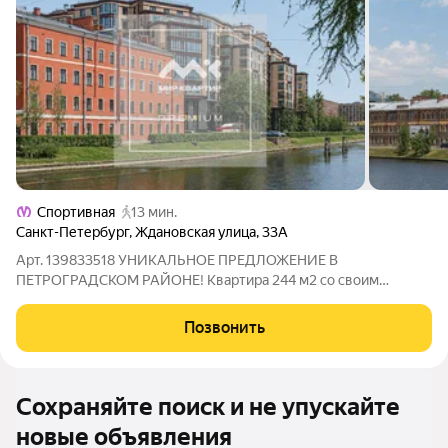
Спортивная
13 мин.
Санкт-Петербург
,
Ждановская улица
,
33А
Арт. 139833518 УНИКАЛЬНОЕ ПРЕДЛОЖЕНИЕ В
ПЕТРОГРАДСКОМ РАЙОНЕ! Квартира 244 м2 со своим
отдельным парадным входом с Ждановской улицы! Основные
характеристики : Общая площадь: 244 м2 высокий 1 этаж
Позвонить
Высота потолка: 3,9 -3,3м 7 комнат Большая кухня 15 м2
Сохраняйте поиск и не упускайте
новые объявления