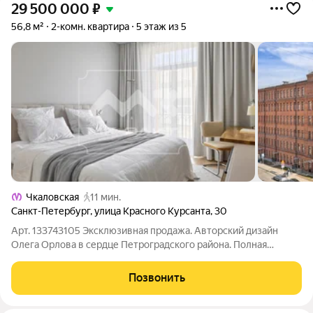
29 500 000
₽
56,8 м²
2-комн. квартира
5 этаж из 5
Чкаловская
11 мин.
Санкт-Петербург
,
улица Красного Курсанта
,
30
Арт. 133743105 Эксклюзивная продажа. Авторский дизайн
Олега Орлова в сердце Петроградского района. Полная
готовность key-to-key. Локация: Санкт-Петербург,
Петроградский район, ул. Красного Курсанта, 30. Этаж: 5 /
Позвонить
Комнат: 2 / Состояние: Премиум-ремонт