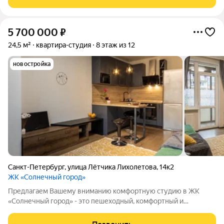
современными лифтами,
5 700 000
₽
24,5 м²
квартира-студия
8 этаж из 12
новостройка
Санкт-Петербург
,
улица Лётчика Лихолетова
,
14к2
ЖК «Солнечный город»
Предлагаем Вашему вниманию комфортную студию в ЖК
«Солнечный город» - это пешеходный, комфортный и
просторный квартал, где все необходимое есть в шаговой
доступности, в том числе школа, детский сад и уютный парк