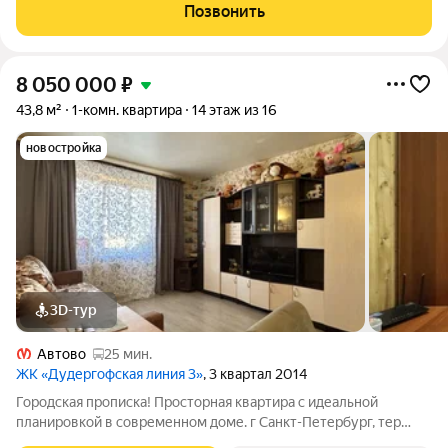
застройщика, чистовая отделка Про локацию: - В 10 минутах
Позвонить
ходьбы станция метро
8 050 000
₽
43,8 м²
1-комн. квартира
14 этаж из 16
новостройка
3D-тур
Автово
25 мин.
ЖК «Дудергофская линия 3»
, 3 квартал 2014
Городская прописка! Просторная квартира с идеальной
планировкой в современном доме. г Санкт-Петербург, тер
Горелово, ул. Коммунаров, д. 190 ХАРАКТЕРИСТИКА ДОМА,