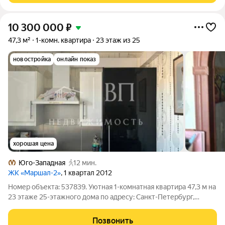
10 300 000
₽
47,3 м²
1-комн. квартира
23 этаж из 25
новостройка
онлайн показ
хорошая цена
Юго-Западная
12 мин.
ЖК «Маршал-2»
, 1 квартал 2012
Номер объекта: 537839. Уютная 1-комнатная квартира 47,3 м на
23 этаже 25-этажного дома по адресу: Санкт-Петербург,
Красносельский район, проспект Маршала Жукова, 41. Один
взрослый собственник чистая и прозрачная сделка.
Позвонить