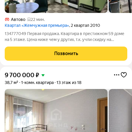
Автово
22 мин.
Квартал «Жемчужная премьера»
, 2 квартал 2010
134777049 Первая продажа. Квартира в престижном 59 доме
на 5 этаже. Цена ниже чем у других, т.к. учли скидку на
косметический ремонт: обои надо обновлять, остальное в
нормальном состоянии. Из мебели и техники остаётся почти
Позвонить
все. Остаётся кухня,
9 700 000
₽
38,7 м²
1-комн. квартира
13 этаж из 18