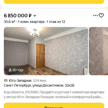
Преимущества Панорамное
6 850 000
₽
30,6 м²
1-комн. квартира
1 этаж из 12
3D-тур
Юго-Западная
14 мин.
Санкт-Петербург
,
улица Десантников
,
32к2Б
Код объекта: 2153980. Продаётся уютная 1-комнатная квартира
у метро Юго-Западная Локация: зелёный и комфортный район,
рядом метро Юго-Западная, удобная транспортная
доступность. О квартире: Светлая квартира с окнами на