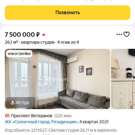
уютная студия в современном жилом комплексе на проспекте
Ветеранов, 175к4. Квартира расположена на 10 этаже 12-
Позвонить
этажного монолитного дома,
7 500 000
₽
26,1 м²
квартира-студия
4 этаж из 4
новостройка
3D-тур
Проспект Ветеранов
25 мин.
ЖК «Солнечный город. Резиденции»
, 4 квартал 2021
Код объекта: 2211627. Светлая студия 26,11 м в кирпично-