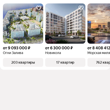
от 9 093 000 ₽
от 6 300 000 ₽
от 8 408 412
Огни Залива
Новикола
Морская миля
203 квартиры
17 квартир
762 ква