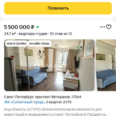
проживанию. Высокий 14-й этаж в кирпичном доме 2011 года
дарит открытый городской вид и много дневного света. В
Позвонить
квартире остается мебель и
5 500 000
₽
24,7 м²
квартира-студия
10 этаж из 12
новостройка
онлайн показ
Санкт-Петербург
,
проспект Ветеранов
,
175к4
ЖК «Солнечный город»
, 3 квартал 2019
Код объекта: 2273110. Исключительная возможность для
инвестиций в недвижимость Санкт-Петербурга! Продаётся