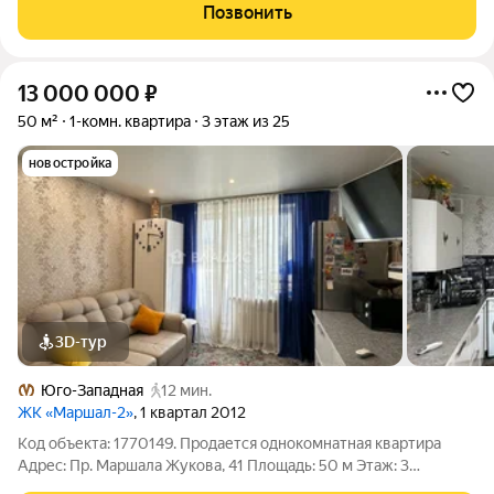
качественный капитальный ремонт (в том числе замена всей
Позвонить
электопроводки, труб и
13 000 000
₽
50 м²
1-комн. квартира
3 этаж из 25
новостройка
3D-тур
Юго-Западная
12 мин.
ЖК «Маршал-2»
, 1 квартал 2012
Код объекта: 1770149. Продается однокомнатная квартира
Адрес: Пр. Маршала Жукова, 41 Площадь: 50 м Этаж: 3
Описание: Прекрасная однокомнатная квартира, в которой