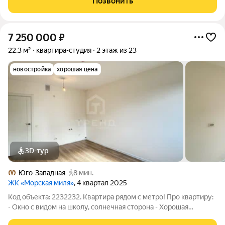
Позвонить
солнечную сторону Хорошее
7 250 000
₽
22,3 м²
квартира-студия
2 этаж из 23
новостройка
хорошая цена
3D-тур
Юго-Западная
8 мин.
ЖК «Морская миля»
, 4 квартал 2025
Код объекта: 2232232. Квартира рядом с метро! Про квартиру:
- Окно с видом на школу, солнечная сторона - Хорошая
звукоизоляция - В квартире никто не проживал - Ремонт от