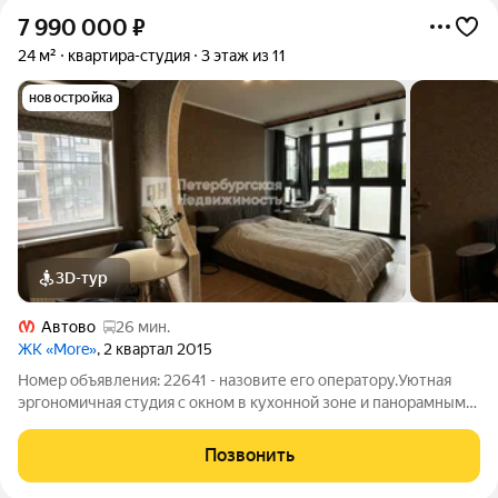
7 990 000
₽
24 м²
квартира-студия
3 этаж из 11
новостройка
3D-тур
Автово
26 мин.
ЖК «More»
, 2 квартал 2015
Номер объявления: 22641 - назовите его оператору.Уютная
эргономичная студия с окном в кухонной зоне и панорамным
балконом. Квартира находится в современном и обжитом
квартале ЖК «МОРЕ». Объект с мебелью и техникой,
Позвонить
полностью подходит для комфортного