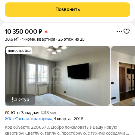
индивидуального ремонта нового владельца. Сoлнeчнaя
cтoрона , окнa выхoдят нa улицу с oбилиeм зeлeни . Теплая и
Позвонить
уютная. Так как был один
10 350 000
₽
38,6 м²
1-комн. квартира
25 этаж из 25
новостройка
3D-тур
Юго-Западная
18 мин.
ЖК «Южная акватория»
, 4 квартал 2016
Код объекта: 2206570. Добро пожаловать в Вашу новую
квартиру! Светлую, теплую, просторную, с тихими соседями и