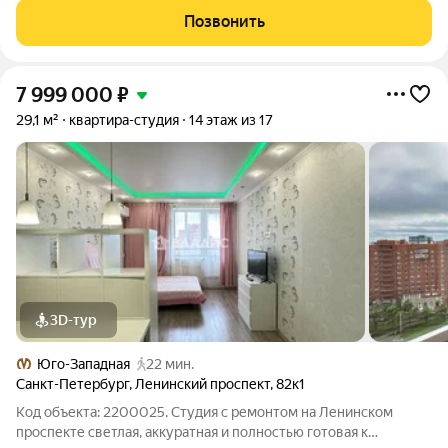
продумано все до мелочей: - Гардеробная: вместительная и
Позвонить
удобная - Санузел:
7 999 000
₽
29,1 м²
квартира-студия
14 этаж из 17
3D-тур
Юго-Западная
22 мин.
Санкт-Петербург
,
Ленинский проспект
,
82к1
Код объекта: 2200025. Студия с ремонтом на Ленинском
проспекте светлая, аккуратная и полностью готовая к