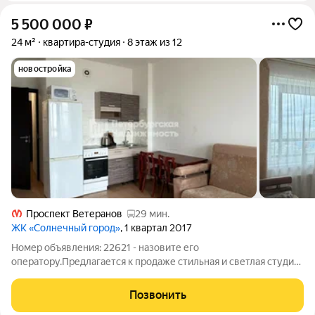
5 500 000
₽
24 м²
квартира-студия
8 этаж из 12
новостройка
Проспект Ветеранов
29 мин.
ЖК «Солнечный город»
, 1 квартал 2017
Номер объявления: 22621 - назовите его
оператору.Предлагается к продаже стильная и светлая студия
в современном ЖК «Солнечный город». ЖК «Солнечный
город» современный жилой комплекс с продуманной средой
Позвонить
для жизни: рядом магазины, кафе, пекарни,