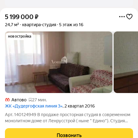
5 199 000
₽
24,7 м²
квартира-студия
5 этаж из 16
новостройка
Автово
27 мин.
ЖК «Дудергофская линия 3»
, 2 квартал 2016
Арт. 140124949 В продаже просторная студия в современном
монолитном доме от Ленрусстрой ( ныне " Едино"). Студия
площадью 24,7 м с высокими потолками 2,6 м расположена на
5 этаже 16-этажного дома. Дом 2016 года постройки с
Позвонить