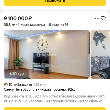
Позвонить
отдыха. Удобный выезд на КАД и ЗСД. У
9 100 000
₽
38,6 м²
1-комн. квартира
16 этаж из 16
3D-тур
Юго-Западная
12 мин.
Санкт-Петербург
,
Ленинский проспект
,
92к3
Код объекта: 2185592. Полностью готовая видовая квартира! О
КВАРТИРЕ: -Универсальный вариант, можно быстро сдать или
сразу заехать и жить -Во всей квартире выполнен