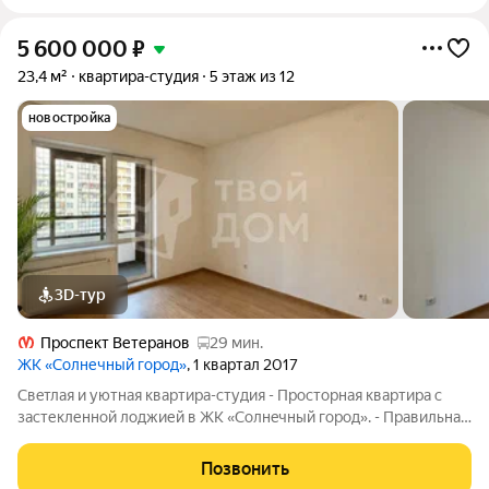
5 600 000
₽
23,4 м²
квартира-студия
5 этаж из 12
новостройка
3D-тур
Проспект Ветеранов
29 мин.
ЖК «Солнечный город»
, 1 квартал 2017
Свeтлая и уютнaя кваpтиpa-cтудия - Просторная квартира с
застекленной лоджией в ЖK «Coлнeчный город». - Правильная
форма комнаты позволит расставить рационально мебель - В
парадных обустроены просторные холлы с лифтами, есть
Позвонить
место, где можно оставить