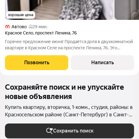
хорошая цена
Автово
29 мин.
Красное Село
,
проспект Ленина
,
76
Горячее предложение июня! Продаётся доля в двухкомнатной
квартире в Красном Селе на проспекте Ленина, 76. Это
выделенная доля в двухкомнатной квартире. Преимущество
квартиры в том, что она имеет два ОТДЕЛЬНЫХ входа: из
Позвонить
Написать
парадной и с лоджии. Общая
Сохраняйте поиск и не упускайте
новые объявления
Купить квартиру, вторичка, 1-комн., студия, районы: в
Красносельском районе (Санкт-Петербург) в Санкт-
Петербурге и ЛО
Сохранить поиск