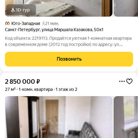
3D-тур
Юго-Западная
21 мин.
Санкт-Петербург
,
улица Маршала Казакова
,
50к1
Код объекта: 2219113. Продаётся уютная 1-комнатная квартира
в современном доме (2012 год постройки) по адресу: ул.
Маршала Казакова, 50к1. Основные характеристики: - общая
планировка: жилая площадь 15 м, кухня 9 м, застеклённая
Позвонить
лоджия; - состояние:
2 850 000
₽
27 м²
1-комн. квартира
1 этаж из 2