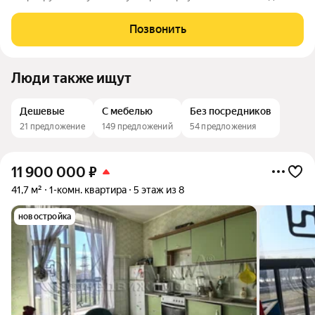
дизайнерским ремонтом (сделан в 2024 году). По планировке
и расположению- одна из лучших в доме. Прихожая, коридор и
Позвонить
комната оформлены в
Люди также ищут
Дешевые
С мебелью
Без посредников
21 предложение
149 предложений
54 предложения
11 900 000
₽
41,7 м²
1-комн. квартира
5 этаж из 8
новостройка