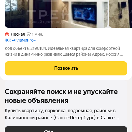
Лесная
11 мин.
ЖК «Фламинго»
Код объекта: 2198184. Идеальная квартира для комфортной
жизни в динамично развивающемся районе! Адрес: Россия,
Санкт-Петербург, проспект Маршала Блюхера, 9к1. Основные
характеристики: - Год постройки: 2017. - Материал постройки:
Позвонить
монолитный. -
Сохраняйте поиск и не упускайте
новые объявления
Купить квартиру, парковка: подземная, районы: в
Калининском районе (Санкт-Петербург) в Санкт-
Петербурге и ЛО