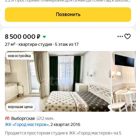
2.2% Просторные планировки для семьи Детский сад и школа
15 минут от метро «Лесная» Двор-парк с беговым маршрутом
Подземный паркинг со спуском на лифте Дизайнерские лобби
Позвонить
с арт-объектом
8 500 000
₽
27 м²
квартира-студия
5 этаж из 17
новостройка
хорошая цена
Выборгская
12 мин.
ЖК «Город мастеров»
, 2 квартал 2016
Продается просторная студия в ЖК «Город мастеров» на 5