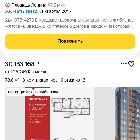
Площадь Ленина
15 мин.
ЖК «Пять звезд»
, 1 квартал 2017
Арт. 97714275 В продаже трехкомнатная квартира в жк бизнес
-класса «5 Звёзд». В комплексе 5 домов,в каждом из которых
служба консьержей. Территория комплекса закрыта от
посторонних, концепция «двор без машин». Управляющая
Позвонить
компания находится в этом же
30 133 168
₽
от 108 249 ₽ в месяц
78,8 м²
3-комн. квартира
6 этаж из 13
новостройка
онлайн показ