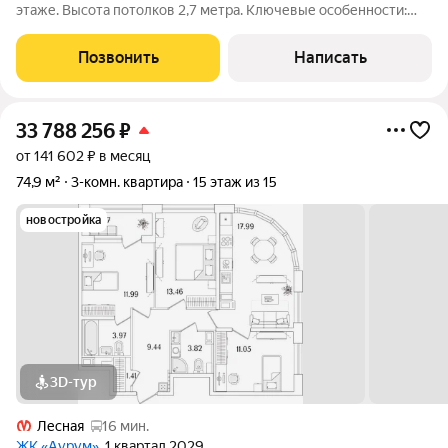
этаже. Высота потолков 2,7 метра. Ключевые особенности:
Отдельный балкон. Окна выходят во двор, в квартире тихо.
Выполнен качественный ремонт из хороших материалов
Позвонить
Написать
можно заезжать и жить без
33 788 256
₽
от 141 602 ₽ в месяц
74,9 м²
3-комн. квартира
15 этаж из 15
новостройка
3D-тур
Лесная
16 мин.
ЖК «Аурум»
, 1 квартал 2029