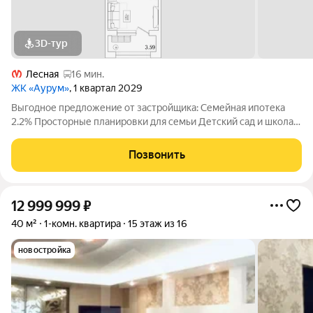
3D-тур
Лесная
16 мин.
ЖК «Аурум»
, 1 квартал 2029
Выгодное предложение от застройщика: Семейная ипотека
2.2% Просторные планировки для семьи Детский сад и школа
15 минут от метро «Лесная» Двор-парк с беговым маршрутом
Подземный паркинг со спуском на лифте Дизайнерские лобби
Позвонить
с арт-объектом
12 999 999
₽
40 м²
1-комн. квартира
15 этаж из 16
новостройка