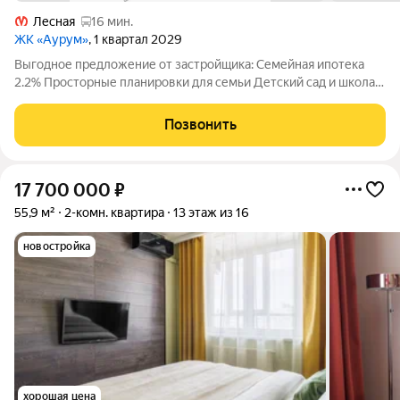
Лесная
16 мин.
ЖК «Аурум»
, 1 квартал 2029
Выгодное предложение от застройщика: Семейная ипотека
2.2% Просторные планировки для семьи Детский сад и школа
15 минут от метро «Лесная» Двор-парк с беговым маршрутом
Подземный паркинг со спуском на лифте Дизайнерские лобби
Позвонить
с арт-объектом
17 700 000
₽
55,9 м²
2-комн. квартира
13 этаж из 16
новостройка
хорошая цена