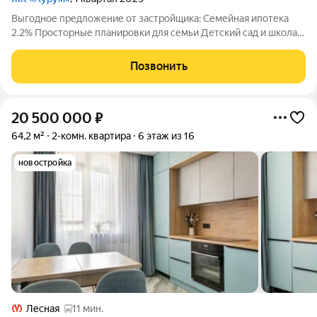
Выгодное предложение от застройщика: Семейная ипотека
2.2% Просторные планировки для семьи Детский сад и школа
15 минут от метро «Лесная» Двор-парк с беговым маршрутом
Подземный паркинг со спуском на лифте Дизайнерские лобби
Позвонить
с арт-объектом
20 500 000
₽
64,2 м²
2-комн. квартира
6 этаж из 16
новостройка
Лесная
11 мин.