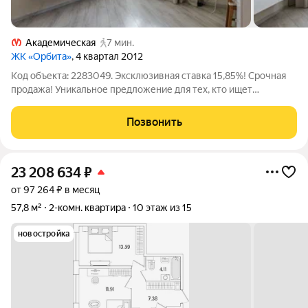
Академическая
7 мин.
ЖК «Орбита»
, 4 квартал 2012
Код объекта: 2283049. Эксклюзивная ставка 15,85%! Срочная
продажа! Уникальное предложение для тех, кто ищет
идеальное жильё в Санкт-Петербурге! Адрес и расположение
Квартира по адресу: Гжатская улица, 22к1. Это современный
Позвонить
жилой комплекс,
23 208 634
₽
от 97 264 ₽ в месяц
57,8 м²
2-комн. квартира
10 этаж из 15
новостройка