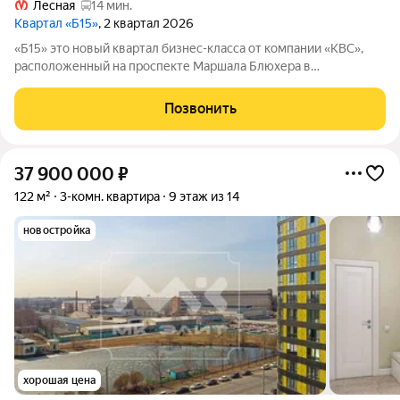
Лесная
14 мин.
Квартал «Б15»
, 2 квартал 2026
«Б15» это новый квартал бизнес-класса от компании «КВС»,
расположенный на проспекте Маршала Блюхера в
Калининском районе. Уникальная локация сочетает в себе
близость к динамичному центру Петербурга и
Позвонить
умиротворенным парковым зонам Калининского
37 900 000
₽
122 м²
3-комн. квартира
9 этаж из 14
новостройка
хорошая цена