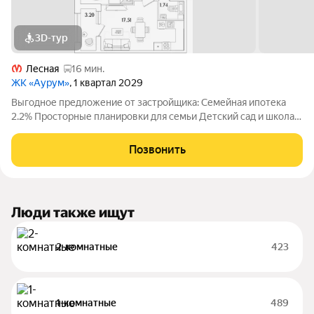
3D-тур
Лесная
16 мин.
ЖК «Аурум»
, 1 квартал 2029
Выгодное предложение от застройщика: Семейная ипотека
2.2% Просторные планировки для семьи Детский сад и школа
15 минут от метро «Лесная» Двор-парк с беговым маршрутом
Подземный паркинг со спуском на лифте Дизайнерские лобби
Позвонить
с арт-объектом
Люди также ищут
2-комнатные
423
1-комнатные
489