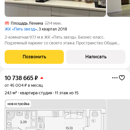
Площадь Ленина
14 мин.
ЖК «Пять звезд»
, 3 квартал 2018
2-комнатная 97,1 м в ЖК «Пять звезд». Бизнес-класс.
Подземный паркинг со своего этажа. Пространство Общая
площадь 97,1 м просторная евро-трёшка без тесноты. Окна
выходят в тихий, благоустроенный закрытый двор. Полы с
Позвонить
Написать
подогревом в санузлах,
10 738 665
₽
от 45 004 ₽ в месяц
24,1 м²
квартира-студия
11 этаж из 15
новостройка