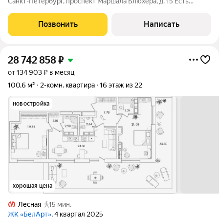
Санкт-Петербург, проспект Маршала Блюхера, д. 15 Есть
квартиры, которые выбирают разумом. А есть те, в которых с
первых минут чувствуешь: здесь хочется остаться
Позвонить
Написать
ХАРАКТЕРИСТИКИ ДОМА И КВАРТИРЫ:
28 742 858
₽
от 134 903 ₽ в месяц
100,6 м²
2-комн. квартира
16 этаж из 22
новостройка
хорошая цена
Лесная
15 мин.
ЖК «БелАрт»
, 4 квартал 2025