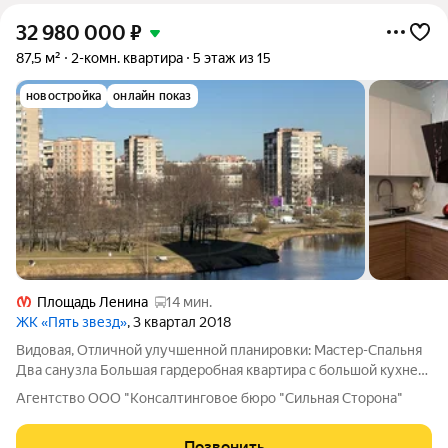
32 980 000
₽
87,5 м²
2-комн. квартира
5 этаж из 15
новостройка
онлайн показ
Площадь Ленина
14 мин.
ЖК «Пять звезд»
, 3 квартал 2018
Видовая, Отличной улучшенной планировки: Мастер-Спальня
Два санузла Большая гардеробная квартира с большой кухней-
гостиной и двумя просторными комнатами с современным
Агентство ООО "Консалтинговое бюро "Сильная Сторона"
гармоничным дизайнерским ремонтом продается в статусном
и престижном ЖК "Пять
Позвонить