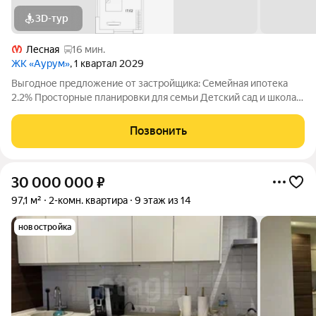
3D-тур
Лесная
16 мин.
ЖК «Аурум»
, 1 квартал 2029
Выгодное предложение от застройщика: Семейная ипотека
2.2% Просторные планировки для семьи Детский сад и школа
15 минут от метро «Лесная» Двор-парк с беговым маршрутом
Подземный паркинг со спуском на лифте Дизайнерские лобби
Позвонить
с арт-объектом
30 000 000
₽
97,1 м²
2-комн. квартира
9 этаж из 14
новостройка