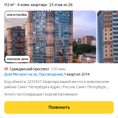
112 м²
4-комн. квартира
23 этаж из 26
новостройка
хорошая цена
Гражданский проспект
10 мин.
Дом Мегалит на пр. Просвещения
, 1 квартал 2014
Код объекта: 2221437. Квартира вашей мечты в живописном
районе Санкт-Петербурга Адрес: Россия, Санкт-Петербург,
улица Брянцева, 13к1 Ищете идеальное жильё для своей
Агентство Епифанцев Георгий Ефтимович
семьи? Эта просторная четырёхкомнатная квартира на 23
этаже может стать вашим новым
Позвонить