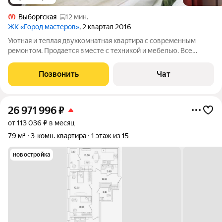
Выборгская
12 мин.
ЖК «Город мастеров»
, 2 квартал 2016
Уютная и теплая двухкомнатная квартира с современным
ремонтом. Продается вместе с техникой и мебелью. Все
выполнено со вкусом, каждое пространство продумано.
Изюминкой этой квартиры будет для Вас большой видовой
Позвонить
Чат
балкон с которого видны
26 971 996
₽
от 113 036 ₽ в месяц
79 м²
3-комн. квартира
1 этаж из 15
новостройка