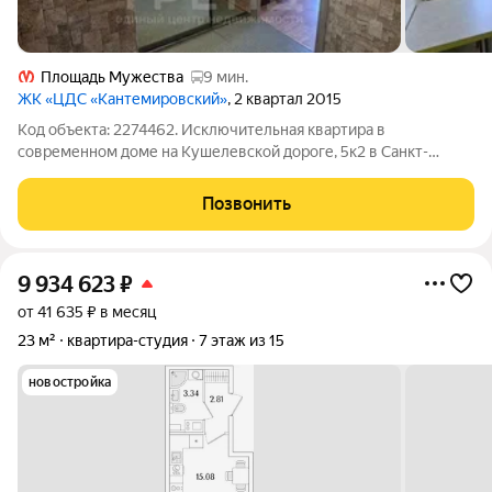
Площадь Мужества
9 мин.
ЖК «ЦДС «Кантемировский»
, 2 квартал 2015
Код объекта: 2274462. Исключительная квартира в
современном доме на Кушелевской дороге, 5к2 в Санкт-
Петербурге идеальное предложение для тех, кто ценит
комфорт и стиль! Эта однокомнатная квартира площадью 35,9
Позвонить
кв. м расположена на 18-м этаже
9 934 623
₽
от 41 635 ₽ в месяц
23 м²
квартира-студия
7 этаж из 15
новостройка