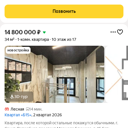
разработала мастерская Сергея Цыцина АМЦ-Проект. Фасады
оформлены керамогранитом по
Позвонить
14 800 000
₽
34 м²
1-комн. квартира
10 этаж из 17
новостройка
3D-тур
Лесная
14 мин.
Квартал «Б15»
, 2 квартал 2026
Квартира, после которой остальные покажутся обычными. г.