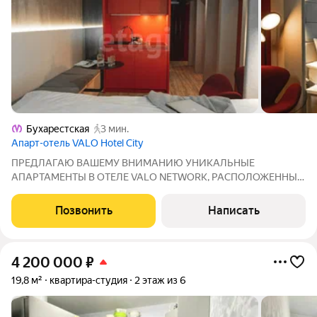
Бухарестская
3 мин.
Апарт-отель VALO Hotel City
ПРЕДЛАГАЮ ВАШЕМУ ВНИМАНИЮ УНИКАЛЬНЫЕ
АПАРТАМЕНТЫ В ОТЕЛЕ VALO NETWORK, РАСПОЛОЖЕННЫЕ
В 5 МИНУТАХ ХОДЬБЫ ОТ МЕТРО БУХАРЕСТСКАЯ!
ОПИСАНИЕ ОБЪЕКТА: СТУДИЯ площадью 16,6 м в Апарт -
Позвонить
Написать
отеле с концепцией 5 звезд; Расположена в 5 КОРПУСЕ с
профессиональным
4 200 000
₽
19,8 м²
квартира-студия
2 этаж из 6