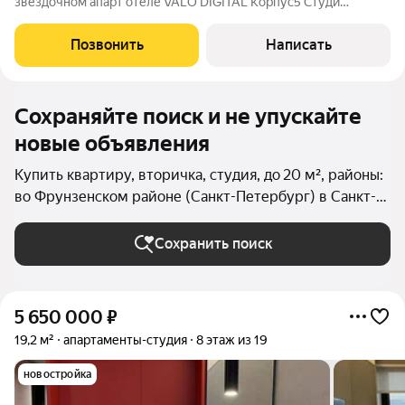
звездочном апарт отеле VALO DIGITAL Корпус5 Студи
находится в апарт-отеле бизнес-класса VALO DIGITAL, что
обеспечит дополнительный комфорт и обслуживание.
Позвонить
Написать
Изюминкой данного апарт-отеля является
Сохраняйте поиск и не упускайте
новые объявления
Купить квартиру, вторичка, студия, до 20 м², районы:
во Фрунзенском районе (Санкт-Петербург) в Санкт-
Петербурге и ЛО
Сохранить поиск
5 650 000
₽
19,2 м²
апартаменты-студия
8 этаж из 19
новостройка