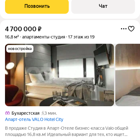
меблирована и передана в управление. Располагается
Позвонить
Чат
напротив метро Бухарестская,
4 700 000
₽
16,8 м²
апартаменты-студия
17 этаж из 19
новостройка
Бухарестская
3 мин.
Апарт-отель VALO Hotel City
В продаже Студия в Апарт-Отеле бизнес-класса Valo общей
площадью 16,8 кв.м! Идеальный вариант для тех, кто ищет