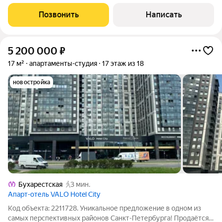
пассивный доход! Почему это выгодно? Пассивный доход с
первого дня: Студия уже сдается через Управляющую
Позвонить
Написать
компанию Valo. Подтвержденный
5 200 000
₽
17 м²
апартаменты-студия
17 этаж из 18
новостройка
Бухарестская
3 мин.
Апарт-отель VALO Hotel City
Код объекта: 2211728. Уникальное предложение в одном из
самых перспективных районов Санкт-Петербурга! Продаётся