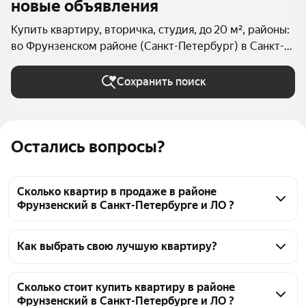
новые объявления
Купить квартиру, вторичка, студия, до 20 м², районы:
во Фрунзенском районе (Санкт-Петербург) в Санкт-
Петербурге и ЛО
Сохранить поиск
Остались вопросы?
Сколько квартир в продаже в районе
Фрунзенский в Санкт-Петербурге и ЛО ?
На Яндекс Недвижимости в продаже в районе 
Фрунзенский в Санкт-Петербурге и ЛО 47 квартир, 
Как выбрать свою лучшую квартиру?
из них 4 объявления от собственников, 43 
Чтобы купить квартиру - студию маленькую в 
объявления от агентств
районе Фрунзенский, воспользуйтесь тепловой 
Сколько стоит купить квартиру в районе
Фрунзенский в Санкт-Петербурге и ЛО ?
картой для оценки инфраструктуры и 