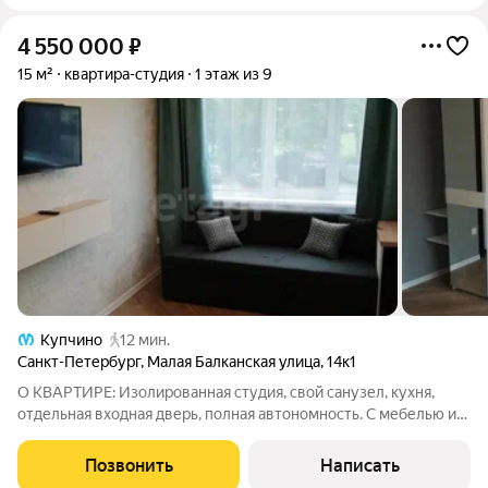
4 550 000
₽
15 м²
квартира-студия
1 этаж из 9
Купчино
12 мин.
Санкт-Петербург
,
Малая Балканская улица
,
14к1
О КВАРТИРЕ: Изолированная студия, свой санузел, кухня,
отдельная входная дверь, полная автономность. С мебелью и
техникой всё остаётся: заезжай и живи! Свежий ремонт,
узаконенная перепланировка, тихий двор под
Позвонить
Написать
видеонаблюдением, отличные соседи.