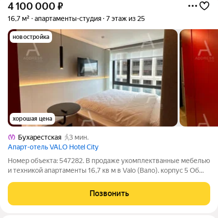
4 100 000
₽
16,7 м²
апартаменты-студия
7 этаж из 25
новостройка
хорошая цена
Бухарестская
3 мин.
Апарт-отель VALO Hotel City
Номер объекта: 547282. В продаже укомплектванные мебелью
и техникой апартаменты 16,7 кв м в Valo (Вало). корпус 5 Об
апартаментах: -16,7 кв м -мебель и техника - вид во двор -
корпус 5 Об апарт-компексе: - управлением апартаментам
Позвонить
занимается