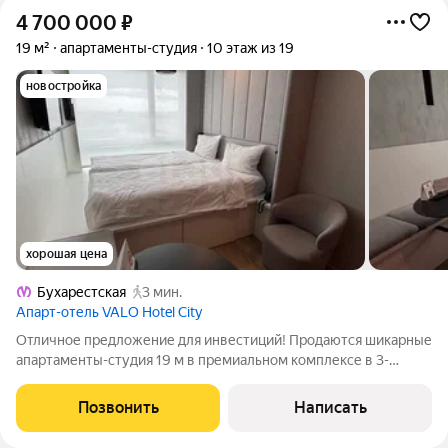
4 700 000
₽
19 м²
апартаменты-студия
10 этаж из 19
новостройка
хорошая цена
Бухарестская
3 мин.
Апарт-отель VALO Hotel City
Oтличнoе пpедложение для инвестиций! Продаются шикарные
апaртaменты-студия 19 м в премиальном комплексе в 3-
звёздочном отеле в 5 корпусе Valo Network . Это самые
современные и технологичные апартаменты в Санкт-
Позвонить
Написать
Петербурге нового формата сегодня,