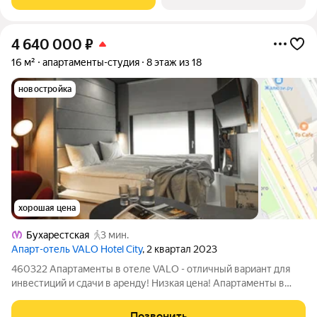
получать стабильный доход от аренды. Для
4 640 000
₽
16 м²
апартаменты-студия
8 этаж из 18
новостройка
хорошая цена
Бухарестская
3 мин.
Апарт-отель VALO Hotel City
, 2 квартал 2023
460322 Апартаменты в отеле VALO - отличный вариант для
инвестиций и сдачи в аренду! Низкая цена! Апартаменты в
собственности, один владелец, документы проверены и
готовы к сделке! ОБ АПАРТАМЕНТАХ: - Готовый ремонт с
Позвонить