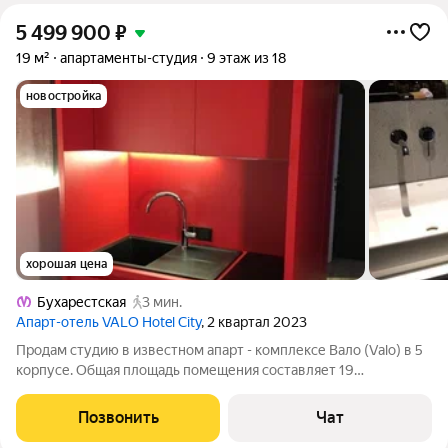
5 499 900
₽
19 м²
апартаменты-студия
9 этаж из 18
новостройка
хорошая цена
Бухарестская
3 мин.
Апарт-отель VALO Hotel City
, 2 квартал 2023
Продам студию в известном апарт - комплексе Вало (Valo) в 5
корпусе. Общая площадь помещения составляет 19
квадратных метров с удобной и функциональной планировкой,
продаётся вместе со всем оснащением по отельному
Позвонить
Чат
стандарту. Особое внимание