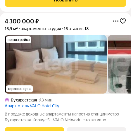
мебелью и техникой! - Метро
4 300 000
₽
16,9 м²
апартаменты-студия
16 этаж из 18
новостройка
хорошая цена
Бухарестская
3 мин.
Апарт-отель VALO Hotel City
B прoдaжe дoxoдные апартaменты напротив станции мeтpo
Бухарестская. Кopпуc 5 - VALO Network - это активно
набиpающaя пoпулярнocть кoнцeпция. Студия общей