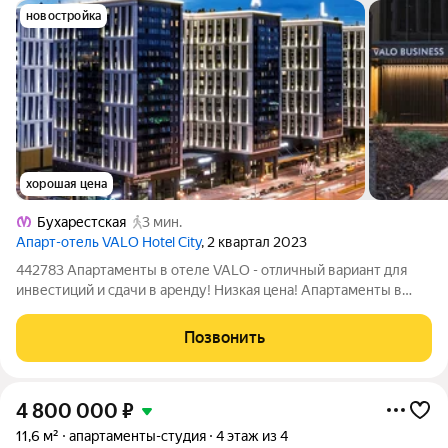
новостройка
хорошая цена
Бухарестская
3 мин.
Апарт-отель VALO Hotel City
, 2 квартал 2023
442783 Апартаменты в отеле VALO - отличный вариант для
инвестиций и сдачи в аренду! Низкая цена! Апартаменты в
собственности, один владелец, документы проверены и
готовы к сделке! ОБ АПАРТАМЕНТАХ: - Готовый ремонт с
Позвонить
мебелью и техникой!!! - Высокий
4 800 000
₽
11,6 м²
апартаменты-студия
4 этаж из 4