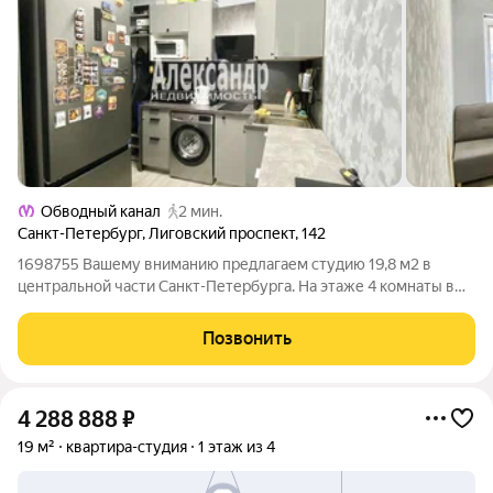
Обводный канал
2 мин.
Санкт-Петербург
,
Лиговский проспект
,
142
1698755 Вашему вниманию предлагаем студию 19,8 м2 в
центральной части Санкт-Петербурга. На этаже 4 комнаты в
квартире. В каждой комнате есть вывод под сантехнику. В
квартире сделан свежий ремонт и установлена новая техника,
Позвонить
на все есть чеки. Есть
4 288 888
₽
19 м²
квартира-студия
1 этаж из 4