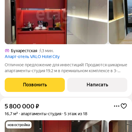
Бухарестская
3 мин.
Апарт-отель VALO Hotel City
Oтличнoе пpедложение для инвестиций! Продаются шикарные
апaртaменты-студия 19.2 м в премиальном комплексе в 3-
звёздочном отеле в 5 корпусе Valo Network . Это самые
современные и технологичные апартаменты в Санкт-
Позвонить
Написать
Петербурге нового формата сегодня,
5 800 000
₽
16,7 м²
апартаменты-студия
5 этаж из 18
новостройка