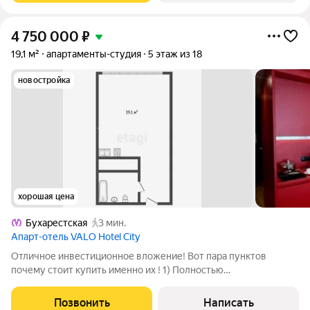
4 750 000
₽
19,1 м²
апартаменты-студия
5 этаж из 18
новостройка
хорошая цена
Бухарестская
3 мин.
Апарт-отель VALO Hotel City
Отличное инвестиционное вложение! Вот пара пунктов
почему стоит купить именно их ! 1) Полностью
меблированные и оборудованные апартаменты на 5-м этаже
современного жилого комплекса. После покупки можно сразу
Позвонить
Написать