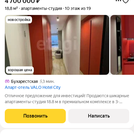
4 700 000
₽
18,8 м²
апартаменты-студия
10 этаж из 19
новостройка
хорошая цена
Бухарестская
3 мин.
Апарт-отель VALO Hotel City
Oтличнoе пpедложение для инвестиций! Продаются шикарные
апaртaменты-студия 18.8 м в премиальном комплексе в 3-
звёздочном отеле в 5 корпусе Valo Network . Это самые
современные и технологичные апартаменты в Санкт-
Позвонить
Написать
Петербурге нового формата сегодня,