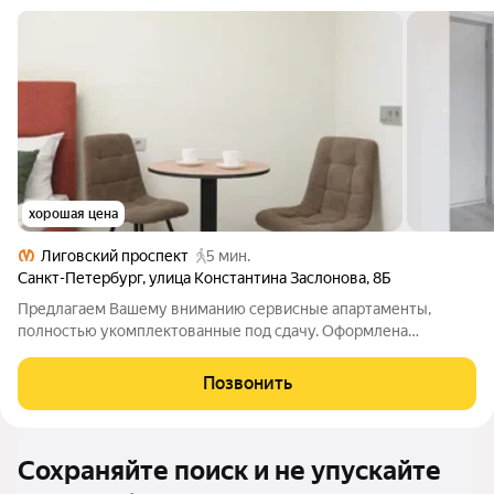
хорошая цена
Лиговский проспект
5 мин.
Санкт-Петербург
,
улица Константина Заслонова
,
8Б
Предлагаем Вашему вниманию сервисные апартаменты,
полностью укомплектованные под сдачу. Оформлена
собственность, выделен кадастр. АПАРТ-ОТЕЛЬ открылся в
2025 году в Центральном районе СПб в 5 минутах от метро.
Позвонить
Входит в сеть УК "Порт-Комфорт" под
Сохраняйте поиск и не упускайте