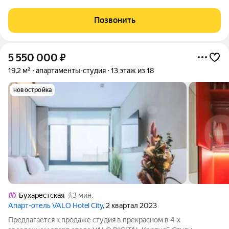
светлая и уютная студия в современном жилом комплексе на
улице Салова, 61. Квартира расположена на 17 этаже 18-
Позвонить
этажного монолитного дома,
5 550 000
₽
19,2 м²
апартаменты-студия
13 этаж из 18
новостройка
Бухарестская
3 мин.
Апарт-отель VALO Hotel City
, 2 квартал 2023
Предлагается к продаже студия в прекрасном в 4-х