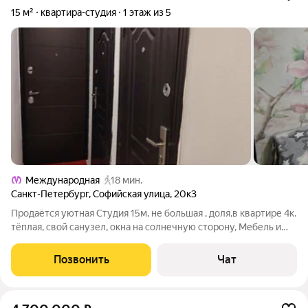
15 м²
квартира-студия
1 этаж из 5
Международная
18 мин.
Санкт-Петербург
,
Софийская улица
,
20к3
Продаётся уютная Студия 15м, не большая , доля,в квартире 4к.
тёплая, свой санузел, окна на солнечную сторону, Мебель и
техника всё остаётся , как на фото! Фрунзенский район,
транспортная доступность, метро Международная 20мин
Позвонить
Чат
пешком, развитая