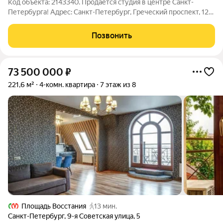
Код объекта: 2143340. Продаётся студия в центре Санкт-
Петербурга! Адрес: Санкт-Петербург, Греческий проспект, 12
Всего 12 мин. ходьбы от м. Чернышевская! О квартире: студия
площадью 22 кв.м; 4 этаж; современный ремонт;
Позвонить
меблированная; совмещенный
73 500 000
₽
221,6 м²
4-комн. квартира
7 этаж из 8
Площадь Восстания
13 мин.
Санкт-Петербург
,
9-я Советская улица
,
5