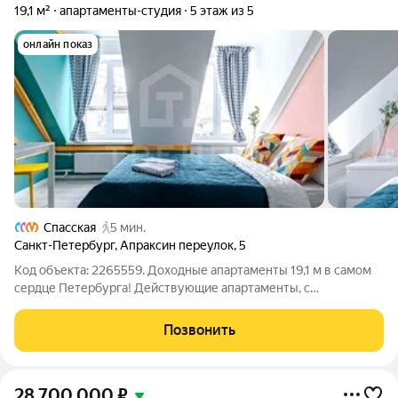
19,1 м²
апартаменты-студия
5 этаж из 5
онлайн показ
Спасская
5 мин.
Санкт-Петербург
,
Апраксин переулок
,
5
Код объекта: 2265559. Доходные апартаменты 19,1 м в самом
сердце Петербурга! Действующие апартаменты, с
гарантированной доходностью И управляющей компанией.
Приобретая эту студию вы можете как жить сами, так и
Позвонить
сдавать в аренду, получая пассивный
28 700 000
₽