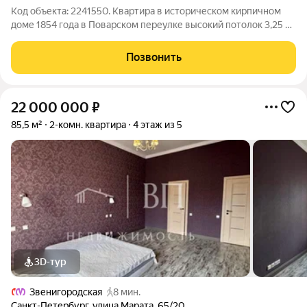
Код объекта: 2241550. Квартира в историческом кирпичном
доме 1854 года в Поварском переулке высокий потолок 3,25 м
и евроремонт создают ощущение простора. Сочетание
аутентичной городской атмосферы и современной отделки
Позвонить
без дополнительных вложений.
22 000 000
₽
85,5 м²
2-комн. квартира
4 этаж из 5
3D-тур
Звенигородская
8 мин.
Санкт-Петербург
,
улица Марата
,
65/20