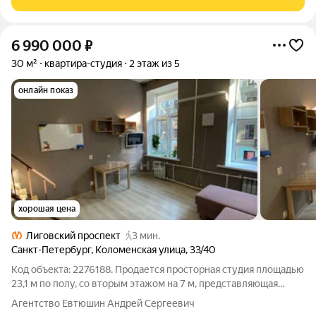
6 990 000
₽
30 м²
квартира-студия
2 этаж из 5
онлайн показ
хорошая цена
Лиговский проспект
3 мин.
Санкт-Петербург
,
Коломенская улица
,
33/40
Код объекта: 2276188. Продается просторная студия площадью
23,1 м по полу, со вторым этажом на 7 м, представляющая
собой долю 23/139 в квартире. Идеальный вариант как для
Агентство Евтюшин Андрей Сергеевич
собственного проживания, так и для выгодного