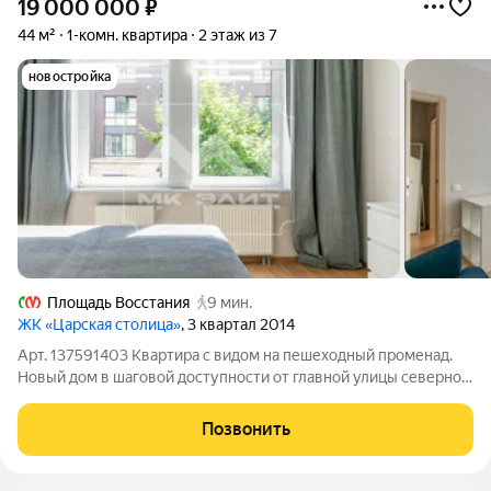
19 000 000
₽
44 м²
1-комн. квартира
2 этаж из 7
новостройка
Площадь Восстания
9 мин.
ЖК «Царская столица»
, 3 квартал 2014
Арт. 137591403 Квартира с видом на пешеходный променад.
Новый дом в шаговой доступности от главной улицы северной
столицы Невским проспектом, с применением новейших
строительных технологий. Охраняемая территория, консьерж,
Позвонить
видеонаблюдение по