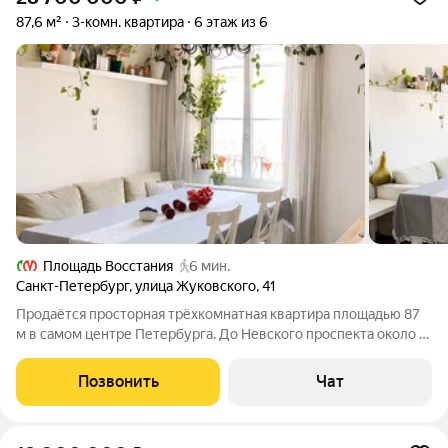
87,6 м²
3-комн. квартира
6 этаж из 6
Площадь Восстания
6 мин.
Санкт-Петербург
,
улица Жуковского
,
41
Продаётся просторная трёхкомнатная квартира площадью 87
м в самом центре Петербурга. До Невского проспекта около 5
минут пешком, до Московского вокзала около 10 минут.
Главная редкость этой квартиры тишина в центре города. Ни
Позвонить
Чат
одно окно не выходит