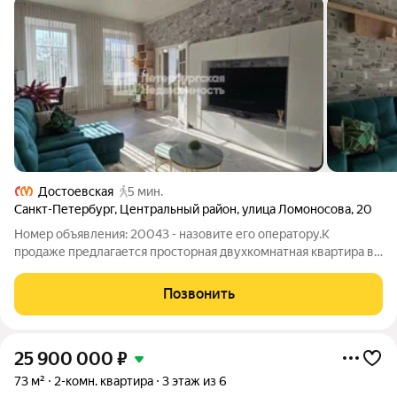
Достоевская
5 мин.
Санкт-Петербург
,
Центральный район
,
улица Ломоносова
,
20
Номер объявления: 20043 - назовите его оператору.К
продаже предлагается просторная двухкомнатная квартира в
исторической части города, известной своим богемным
флером, рядом с легендарным перекрестком «Пять углов», в
Позвонить
150 метрах от известной своими
25 900 000
₽
73 м²
2-комн. квартира
3 этаж из 6