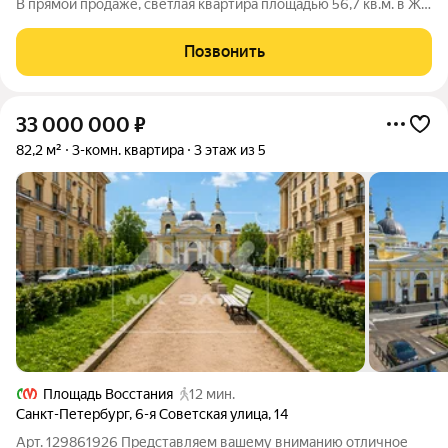
В прямой продаже, светлая квартира площадью 56,7 кв.м. в ЖК
«Царская столица» на ул. Кременчугской 11к2. Кирпично-
монолитный дом 2014 года постройки, два лифта грузовой и
Позвонить
пассажирский,
33 000 000
₽
82,2 м²
3-комн. квартира
3 этаж из 5
Площадь Восстания
12 мин.
Санкт-Петербург
,
6-я Советская улица
,
14
Арт. 129861926 Представляем вашему вниманию отличное