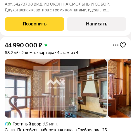
Арт. 54273708 ВИД ИЗ ОКОН НА СМОЛЬНЫЙ СОБОР.
Двухэтажная квартира с тремя комнатами, идеально
подходящая для разделения на две отдельные двухкомнатные
квартиры! Клубный дом бизнес-класса, год постройки 2007г.
Позвонить
Написать
Дом расположен самым удачным образом на
44 990 000
₽
68,2 м²
2-комн. квартира
4 этаж из 4
Гостиный двор
5 мин.
Санкт-Петербург
,
набережная канала Грибоедова
,
2Б