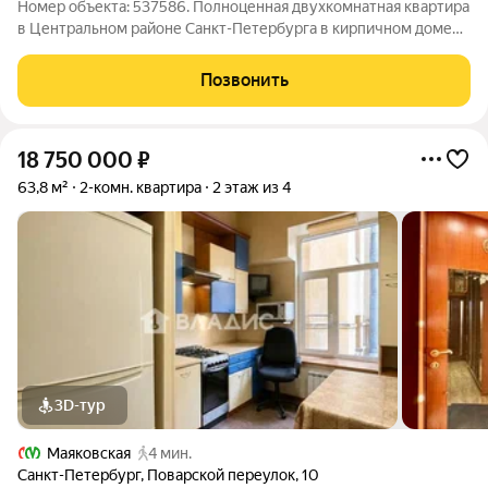
Номер объекта: 537586. Полноценная двухкомнатная квартира
в Центральном районе Санкт-Петербурга в кирпичном доме
(всего девять квартир в доме). Классическая планировка
квартиры, окна выходят в зелёный закрытый двор. ПРО ДОМ:
Позвонить
ЖБ перекрытия, Два входа
18 750 000
₽
63,8 м²
2-комн. квартира
2 этаж из 4
3D-тур
Маяковская
4 мин.
Санкт-Петербург
,
Поварской переулок
,
10