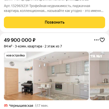
Арт. 132969231 Трофейная недвижимость, пиджачная
квартира, коллекционная... называйте как угодно - это именно
она! Ближайший дом от Спаса на Крови. И фактически
расположен прямо на территории Михайловского сада! При
Позвонить
выходе из закрытого двора
49 900 000
₽
84 м²
3-комн. квартира
2 этаж из 7
новостройка
Чернышевская
17 мин.