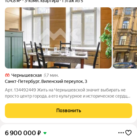
104,8 м²
3-комн. квартира
1 этаж из 5
Чернышевская
7 мин.
Санкт-Петербург
,
Виленский переулок
,
3
Арт. 134492449 Жить на Чернышевской значит выбирать не
просто центр города, а его культурное и историческое сердце.
Это про статус, тишину старого Петербурга и особый уровень
жизни, который невозможно воспроизвести в новых районах.
Позвонить
Перед вами
6 900 000
₽