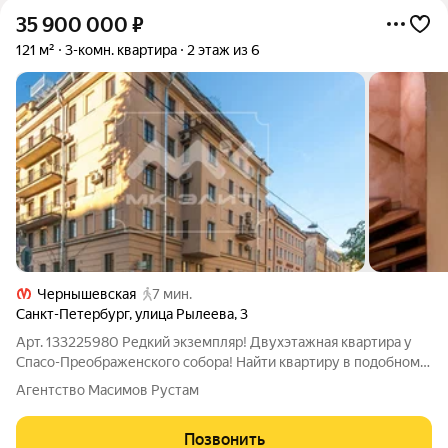
35 900 000
₽
121 м²
3-комн. квартира
2 этаж из 6
Чернышевская
7 мин.
Санкт-Петербург
,
улица Рылеева
,
3
Арт. 133225980 Редкий экземпляр! Двухэтажная квартира у
Спасо-Преображенского собора! Найти квартиру в подобном
доме и месте - большая удача! ЛОКАЦИЯ Один из самых
Агентство Масимов Рустам
желаемых районов для жизни в Петербурге. Дом расположен
у Спасо-Преображенского собора
Позвонить