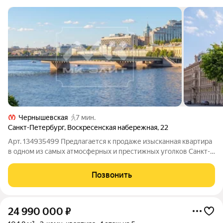
Чернышевская
7 мин.
Санкт-Петербург
,
Воскресенская набережная
,
22
Арт. 134935499 Предлагается к продаже изысканная квартира
в одном из самых атмосферных и престижных уголков Санкт-
Петербурга. Просторная и светлая квартира расположена на 3
этаже дома с лифтом, что обеспечивает комфорт и удобство
Позвонить
проживания, а
24 990 000
₽