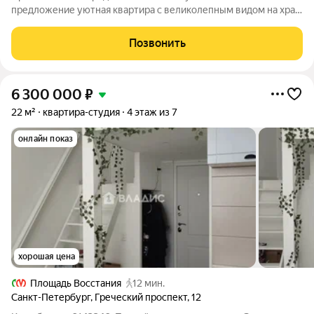
предложение уютная квартира с великолепным видом на храм
Рождества Христова на Песках. Монументальный дом в стиле
сталинского ампира по проекту архитекторов И.И. Фомина и
Позвонить
М.К. Бенуа. Фасад здания
6 300 000
₽
22 м²
квартира-студия
4 этаж из 7
онлайн показ
хорошая цена
Площадь Восстания
12 мин.
Санкт-Петербург
,
Греческий проспект
,
12