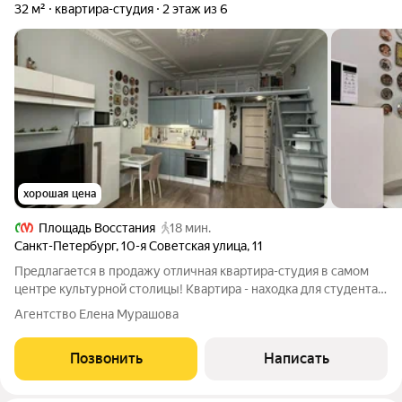
32 м²
квартира-студия
2 этаж из 6
хорошая цена
Площадь Восстания
18 мин.
Санкт-Петербург
,
10-я Советская улица
,
11
Предлагается в продажу отличная квартира-студия в самом
центре культурной столицы! Квартира - находка для студента,
для тех, кто любит тихую спокойную жизнь в центре города. В
Агентство Елена Мурашова
квартире есть все, что нужно для комфортной жизни, это ваш
островок уюта и
Позвонить
Написать