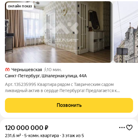
онлайн показ
Чернышевская
10 мин.
Санкт-Петербург
,
Шпалерная улица
,
44А
Арт. 135235995 Квартира рядом с Таврическим садом
ликвидный актив в сердце Петербурга! Предлагается к
продаже комфортная двухкомнатная квартира с отличным
ремонтом в одном из самых статусных и зелёных уголков
Позвонить
Центрального района напротив
120 000 000
₽
231,6 м²
5-комн. квартира
3 этаж из 5