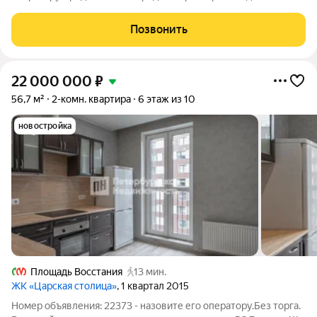
пятикомнатная квартира в доме с красивым фасадом в стиле
необарокко на улице Рубинштейна. Бывший доходный дом
Позвонить
Баструевой М.В. Парадный вход, широкая мраморная
22 000 000
₽
56,7 м²
2-комн. квартира
6 этаж из 10
новостройка
Площадь Восстания
13 мин.
ЖК «Царская столица»
, 1 квартал 2015
Номер объявления: 22373 - назовите его оператору.Без торга.