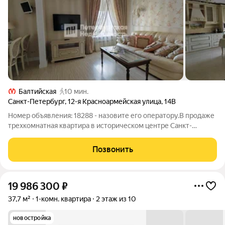
Балтийская
10 мин.
Санкт-Петербург
,
12-я Красноармейская улица
,
14В
Номер объявления: 18288 - назовите его оператору.В продаже
трехкомнатная квартира в историческом центре Санкт-
Петербурга. Доходный дом, построен в стиле модерн
архитектором Ланге М. Ф. , год постройки: 1875. Дом
Позвонить
расположен во дворе, что обеспечивает
19 986 300
₽
37,7 м²
1-комн. квартира
2 этаж из 10
новостройка