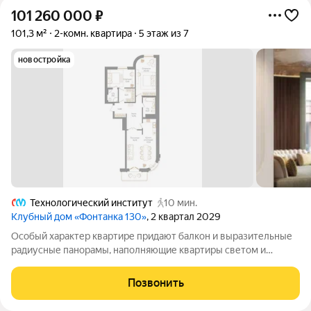
101 260 000
₽
101,3 м²
2-комн. квартира
5 этаж из 7
новостройка
Технологический институт
10 мин.
Клубный дом «Фонтанка 130»
, 2 квартал 2029
Особый характер квартире придают балкон и выразительные
радиусные панорамы, наполняющие квартиры светом и
открывающие великолепные виды на Троицкий собор.
Элитный клубный дом строится в сердце Санкт-Петербурга, в
Позвонить
двух шагах от Троицкого Собора,