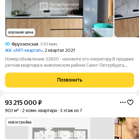
хорошая цена
Фрунзенская
10 мин.
ЖК «АRT-квартал»
, 2 квартал 2021
Номер объявления: 22650 - назовите его оператору.В продаже
уютная квартира в живописном районе Санкт-Петербурга,
расположенном в муниципальном округе Измайловское. Этот
объект идеально подойдёт тем, кто ценит комфортное
Позвонить
проживание рядом с основными
93 215 000
₽
90,1 м²
2-комн. квартира
3 этаж из 7
новостройка