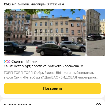
124,9 м²
5-комн. квартира
3 этаж из 4
Садовая
11 мин.
Санкт-Петербург
,
проспект Римского-Корсакова
,
31
ТОРГ! ТОРГ! ТОРГ! Добрый день! ВЫ - истинный ценитель
видов Санкт-Петербурга? Для ВАС - ВИДОВАЯ квартира на
проспекте Римского-Корсакова 31. ! Продажа БЕЗ КОМИССИИ
! Кстати, если Вы сейчас продаете свою квартиру, то мы
Позвонить
можем сразу КУПИТЬ ее.