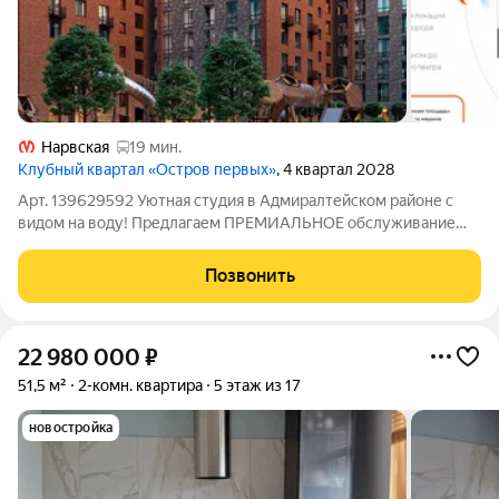
Нарвская
19 мин.
Клубный квартал «Остров первых»
, 4 квартал 2028
Арт. 139629592 Уютная студия в Адмиралтейском районе с
видом на воду! Предлагаем ПРЕМИАЛЬНОЕ обслуживание
для требовательных клиентов. Оперативно организуем
просмотр, предоставим полную информацию по объекту. 20
Позвонить
лет работы с требовательными клиентами
22 980 000
₽
51,5 м²
2-комн. квартира
5 этаж из 17
новостройка