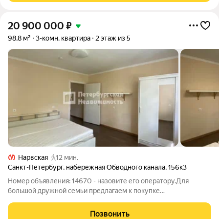
20 900 000
₽
98,8 м²
3-комн. квартира
2 этаж из 5
Нарвская
12 мин.
Санкт-Петербург
,
набережная Обводного канала
,
156к3
Номер объявления: 14670 - назовите его оператору.Для
большой дружной семьи предлагаем к покупке
трехстороннюю 3-х комнатную квартиру в кирпичном доме.
Тесно точно не будет - размеры помещений от кухни-гостиной
Позвонить