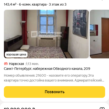
143,4 м²
6-комн. квартира
3 этаж из 3
хорошая цена
Нарвская
13 мин.
Санкт-Петербург
,
набережная Обводного канала
,
209
Номер объявления: 21600 - назовите его оператору.Эта
квартира точно достойна вашего внимания. Адмиралтейский
район, две станции метро в шаговой доступности м. Нарвская,
м. Балтийская 10 минут, въезд на ЗСД, удобные транспортные
Позвонить
артерии - до центра