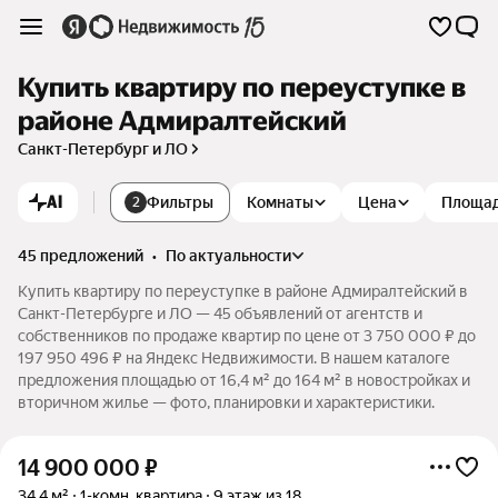
Купить квартиру по переуступке в
районе Адмиралтейский
Санкт-Петербург и ЛО
AI
Фильтры
Комнаты
Цена
Площа
2
45 предложений
•
по актуальности
Купить квартиру по переуступке в районе Адмиралтейский в
Санкт-Петербурге и ЛО — 45 объявлений от агентств и
собственников по продаже квартир по цене от 3 750 000 ₽ до
197 950 496 ₽ на Яндекс Недвижимости. В нашем каталоге
предложения площадью от 16,4 м² до 164 м² в новостройках и
вторичном жилье — фото, планировки и характеристики.
14 900 000
₽
34,4 м²
1-комн. квартира
9 этаж из 18