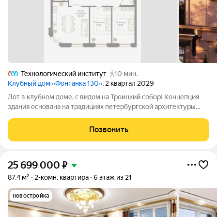
Технологический институт
10 мин.
Клубный дом «Фонтанка 130»
, 2 квартал 2029
Лот в клубном доме, с видом на Троицкий собор! Концепция
здания основана на традициях петербургской архитектуры
конца XIX начала XX века с элементами ар-деко. В оформлении
фасадов использованы архитектурный бетон нескольких
Позвонить
оттенков, рустовка и
25 699 000
₽
87,4 м²
2-комн. квартира
6 этаж из 21
новостройка