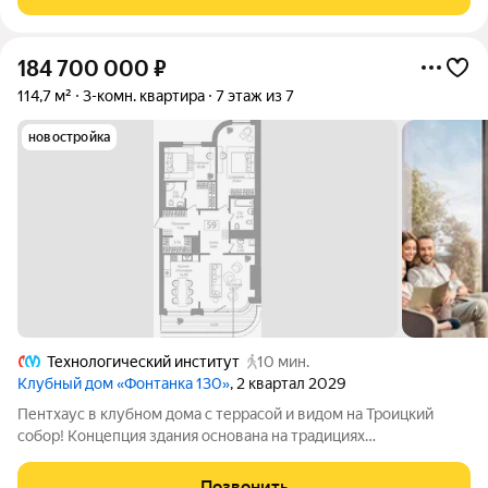
в 16,1 м2 до трех изолированных комнат
184 700 000
₽
114,7 м²
3-комн. квартира
7 этаж из 7
новостройка
Технологический институт
10 мин.
Клубный дом «Фонтанка 130»
, 2 квартал 2029
Пентхаус в клубном дома с террасой и видом на Троицкий
собор! Концепция здания основана на традициях
петербургской архитектуры конца XIX начала XX века с
элементами ар-деко. В оформлении фасадов использованы
Позвонить