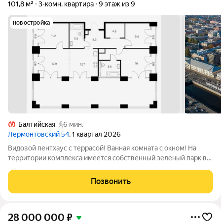
101,8 м²
3-комн. квартира
9 этаж из 9
новостройка
Балтийская
6 мин.
Лермонтовский 54
, 1 квартал 2026
Видовой пентхаус с террасой! Ванная комната с окном! На
территории комплекса имеется собственный зеленый парк во
дворе без доступа для автомобилей. На придомовой
территории расположены современные детские и спортивные
Позвонить
площадки, пешие и велодорожки,
28 000 000
₽