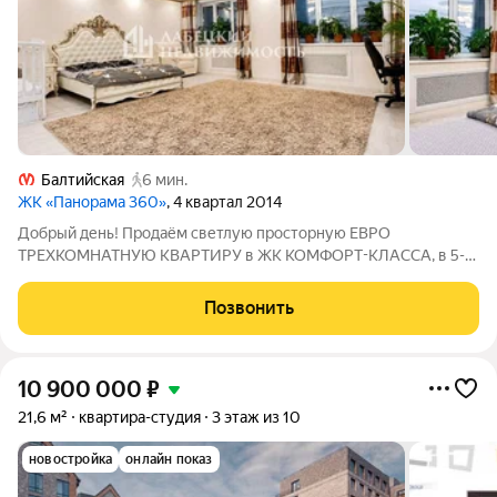
Балтийская
6 мин.
ЖК «Панорама 360»
, 4 квартал 2014
Добрый день! Продаём светлую просторную ЕВРО
ТРЕХКОМНАТНУЮ КВАРТИРУ в ЖК КОМФОРТ-КЛАССА, в 5-
ти минутах пешком от метро «Балтийская» и ЧИСТОЙ
юридической историей. ! Продажа БЕЗ КОМИССИИ ! Описание
Позвонить
и фотографии соответствуют действительности.
10 900 000
₽
21,6 м²
квартира-студия
3 этаж из 10
новостройка
онлайн показ