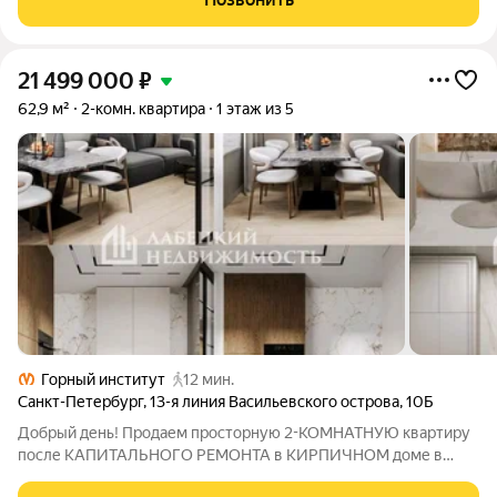
архитектурный бетон нескольких оттенков,
21 499 000
₽
62,9 м²
2-комн. квартира
1 этаж из 5
Горный институт
12 мин.
Санкт-Петербург
,
13-я линия Васильевского острова
,
10Б
Добрый день! Продаем просторную 2-КОМНАТНУЮ квартиру
после КАПИТАЛЬНОГО РЕМОНТА в КИРПИЧНОМ доме в
самом сердце Васильевского острова в 12 мин ПЕШКОМ от