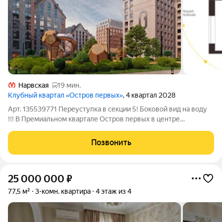
Нарвская
19 мин.
Клубный квартал «Остров первых»
, 4 квартал 2028
Арт. 135539771 Переуступка в секции 5! Боковой вид на воду
!!! В Премиальном квартале Остров первых в центре
Петербурга, на Матисовом острове. Всего в нескольких
минутах находятся легендарная Новая Голландия,
Позвонить
величественный Мариинский театр и вся
25 000 000
₽
77,5 м²
3-комн. квартира
4 этаж из 4