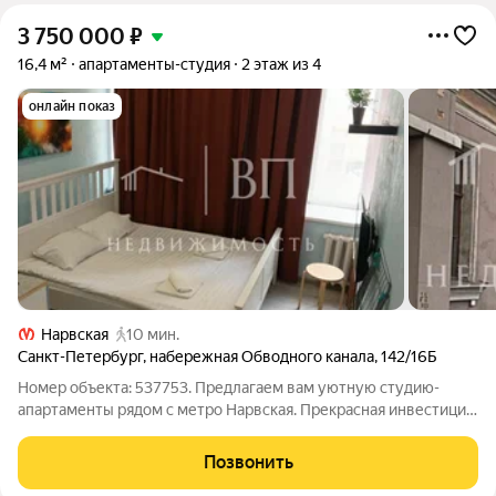
3 750 000
₽
16,4 м²
апартаменты-студия
2 этаж из 4
онлайн показ
Нарвская
10 мин.
Санкт-Петербург
,
набережная Обводного канала
,
142/16Б
Номер объекта: 537753. Предлагаем вам уютную студию-
апартаменты рядом с метро Нарвская. Прекрасная инвестиция
рядом с культурными центрами Санкт-Петербурга!. Центр
города рядом! Кругом исторические здания,вид на
Позвонить
набережную Обводного канала,культурный