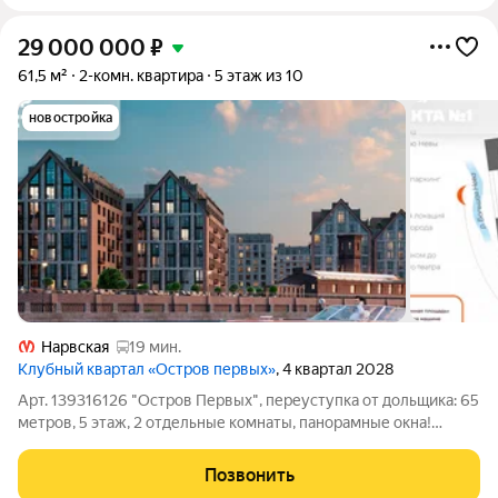
29 000 000
₽
61,5 м²
2-комн. квартира
5 этаж из 10
новостройка
Нарвская
19 мин.
Клубный квартал «Остров первых»
, 4 квартал 2028
Арт. 139316126 "Остров Первых", переуступка от дольщика: 65
метров, 5 этаж, 2 отдельные комнаты, панорамные окна!
Боковой вид на воду! большая кухня в 2 окна, срочно! цена
хорошая! Ваша выгода: рассрочка до конца 2028 года, сейчас
Позвонить
первый взнос 19