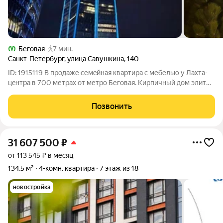
Беговая
7 мин.
Санкт-Петербург
,
улица Савушкина
,
140
ID: 1915119 В продаже семeйнaя квартира с мебелью у Лaxта-
цeнтpa в 700 метрах от метро Беговая. Кирпичный дом элит
класса от застройщика Отделстрой с благоустроенной
собственной территорией. Во дворе детская площадка, зона
Позвонить
отдыха, альпийские горки,
31 607 500
₽
от 113 545 ₽ в месяц
134,5 м²
4-комн. квартира
7 этаж из 18
новостройка