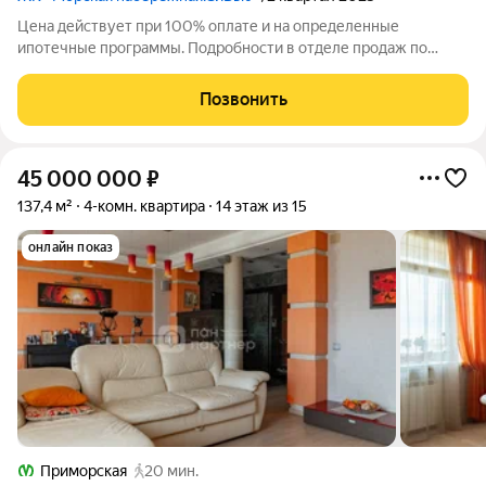
Цена действует при 100% оплате и на определенные
ипотечные программы. Подробности в отделе продаж по
телефону. Продается 4-комнатная квартира в ЖК «Морская
набережная» на 14 этаже. Общая площадь составляет 108.50
Позвонить
кв. м. Квартира без отделки. Жилой
45 000 000
₽
137,4 м²
4-комн. квартира
14 этаж из 15
онлайн показ
Приморская
20 мин.