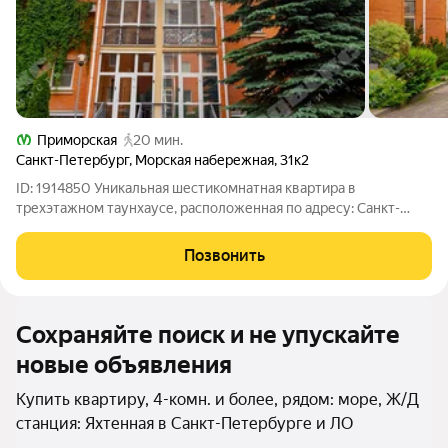
Приморская
20 мин.
Санкт-Петербург
,
Морская набережная
,
31к2
ID: 1914850 Уникальная шестикомнатная квартира в
трехэтажном таунхаусе, расположенная по адресу: Санкт-
Петербург, Василеостровский район, Морская набережная,
дом 31, корпус 2. Объект находится недалеко от станции метро
Позвонить
«Приморская», что обеспечивает
Сохраняйте поиск и не упускайте
новые объявления
Купить квартиру, 4-комн. и более, рядом: море, Ж/Д
станция: Яхтенная в Санкт-Петербурге и ЛО