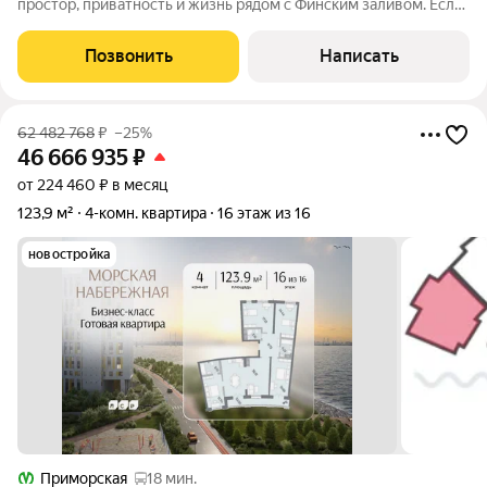
простор, приватность и жизнь рядом с Финским заливом. Если
вы ищете квартиру, где каждому члену семьи будет
комфортно, а дорога в любую часть города не займёт много
Позвонить
Написать
времени, обратите внимание
62 482 768
₽
–25%
46 666 935
₽
от 224 460 ₽ в месяц
123,9 м²
4-комн. квартира
16 этаж из 16
новостройка
Приморская
18 мин.