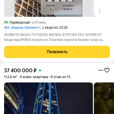
Приморская
19 мин.
ЖК «Башни Элемент»
, 2 квартал 2028
ЖИВИТЕ ВАШУ ЛУЧШУЮ ЖИЗНЬ В ПРОЕКТАХ ЭЛЕМЕНТ.
Квартира №859 в корпусе Платина проекта бизнес-класса
«Башни Элемент». «Башни Элемент» новый жилой проект
бизнес-класса на Васильевском острове от девелоперской
Позвонить
компании «ELEMENТ». В его составе 5 башен,
37 400 000
₽
112,6 м²
4-комн. квартира
8 этаж из 15