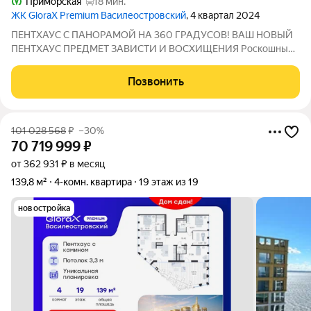
Приморская
18 мин.
ЖК GloraX Premium Василеостровский
, 4 квартал 2024
ПЕНТХАУС С ПАНОРАМОЙ НА 360 ГРАДУСОВ! ВАШ НОВЫЙ
ПЕНТХАУС ПРЕДМЕТ ЗАВИСТИ И ВОСХИЩЕНИЯ Роскошный
видовой пентхаус на 19-м этаже для тех, кто ценит
исключительность и пространство. Панорамное остекление
Позвонить
стирает границу между домом и бескрайним
101 028 568
₽
–30%
70 719 999
₽
от 362 931 ₽ в месяц
139,8 м²
4-комн. квартира
19 этаж из 19
новостройка