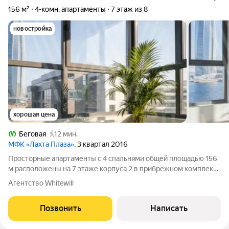
156 м²
4-комн. апартаменты
7 этаж из 8
новостройка
хорошая цена
Беговая
12 мин.
МФК «Лахта Плаза»
, 3 квартал 2016
Просторные апартаменты с 4 спальнями общей площадью 156
м расположены на 7 этаже корпуса 2 в прибрежном комплексе
«Лахта Плаза». Из окон открываются панорамные виды на
Агентство Whitewill
Финский залив и башню «Лахта центра». Интерьеры без
отделки дают возможность
Позвонить
Написать