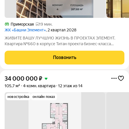
Приморская
19 мин.
ЖК «Башни Элемент»
, 2 квартал 2028
ЖИВИТЕ ВАШУ ЛУЧШУЮ ЖИЗНЬ В ПРОЕКТАХ ЭЛЕМЕНТ.
Квартира №660 в корпусе Титан проекта бизнес-класса
«Башни Элемент». «Башни Элемент» новый жилой проект
бизнес-класса на Васильевском острове от девелоперской
Позвонить
компании «ELEMENТ». В его составе 5 башен,
34 000 000
₽
105,7 м²
4-комн. квартира
12 этаж из 14
новостройка
онлайн показ