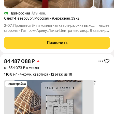
Приморская
19 мин.
Санкт-Петербург
,
Морская набережная
,
39к2
2-07, Продается 5- ти комнатная квартира, окна выходят на две
стороны - Газпром-Арену, Лахта-Центра и во двор. В квартире
просторная гостиная с кухней, вся мебель и техника остается.
Большой зал, с прекрасным видом на залив, с утепленной
Позвонить
лоджией. Три
84 487 088
₽
от 354 073 ₽ в месяц
110,8 м²
4-комн. квартира
12 этаж из 18
новостройка