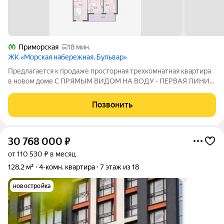
Приморская
18 мин.
ЖК «Морская набережная. Бульвар»
Предлагается к продаже просторная трехкомнатная квартира
в новом доме С ПРЯМЫМ ВИДОМ НА ВОДУ - ПЕРВАЯ ЛИНИЯ,
расположенном в тихом районе. Общая площадь составляет
105.7 кв. м, жилая 60.68 кв. м, а кухня впечатляет размерами в
Позвонить
18.79 кв. м. Квартира
30 768 000
₽
от 110 530 ₽ в месяц
128,2 м²
4-комн. квартира
7 этаж из 18
новостройка