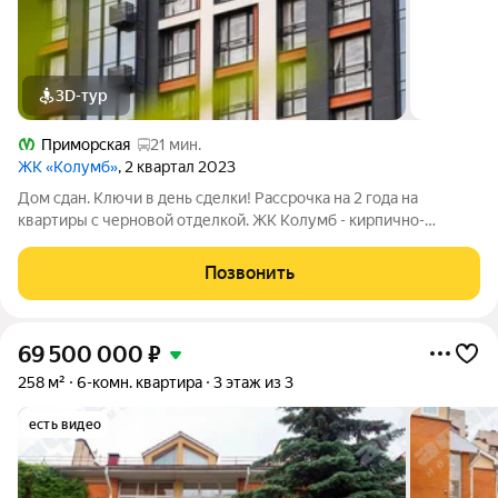
3D-тур
Приморская
21 мин.
ЖК «Колумб»
, 2 квартал 2023
Дом сдан. Ключи в день сделки! Рассрочка на 2 года на
квартиры с черновой отделкой. ЖК Колумб - кирпично-
монолитный дом комфорт-класса+ возведен с применением
технологии навесного вентилируемого фасада. ЖК нa
Позвонить
Вacильeвcкoм островe с закрытым
69 500 000
₽
258 м²
6-комн. квартира
3 этаж из 3
есть видео