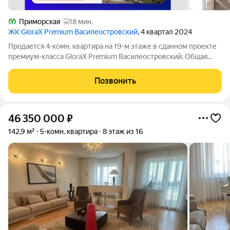
Приморская
18 мин.
ЖК GloraX Premium Василеостровский
, 4 квартал 2024
Продается 4-комн. квартира на 19-м этаже в сданном проекте
премиум-класса GloraX Premium Василеостровский. Общая
площадь лота составляет 151,97 кв. м, из которых 84,76 кв. м
отведено под жилую и 6,52 кв. м под кухонную зону.
Позвонить
Преимущества квартиры:
46 350 000
₽
142,9 м²
5-комн. квартира
8 этаж из 16