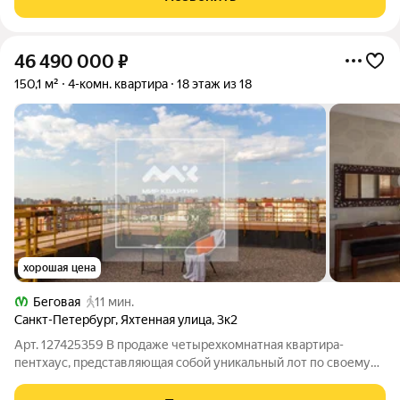
Вacильeвcкoм островe с закрытым
46 490 000
₽
150,1 м²
4-комн. квартира
18 этаж из 18
хорошая цена
Беговая
11 мин.
Санкт-Петербург
,
Яхтенная улица
,
3к2
Арт. 127425359 В продаже четырехкомнатная квартира-
пентхаус, представляющая собой уникальный лот по своему
содержанию и исполнению. Выгодное расположение в
благоустроенной, перспективной и привлекательной локации