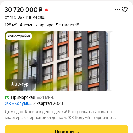
30 720 000
₽
от 110 357 ₽ в месяц
128 м²
4-комн. квартира
5 этаж из 18
новостройка
3D-тур
Приморская
21 мин.
ЖК «Колумб»
, 2 квартал 2023
Дом сдан. Ключи в день сделки! Рассрочка на 2 года на
квартиры с черновой отделкой. ЖК Колумб - кирпично-
монолитный дом комфорт-класса+ возведен с применением
технологии навесного вентилируемого фасада. ЖК нa
Позвонить