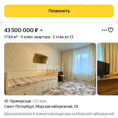
благоустроенный двор и на город. - ДВЕ ЛОДЖИИ, ОДНА ИЗ
НИХ ИЗ КУХНИ размером 10 м дополнительное пространство
Позвонить
для утреннего кофе или вечерних игр с
43 500 000
₽
179,8 м²
4-комн. квартира
2 этаж из 13
Приморская
21 мин.
Санкт-Петербург
,
Морская набережная
,
29
Двухуровневая 4-комнатная квартира на Морской набережной