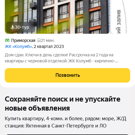
3D-тур
Приморская
21 мин.
ЖК «Колумб»
, 2 квартал 2023
Дом сдан. Ключи в день сделки! Рассрочка на 2 года на
квартиры с черновой отделкой. ЖК Колумб - кирпично-
монолитный дом комфорт-класса+ возведен с применением
технологии навесного вентилируемого фасада. ЖК нa
Позвонить
Вacильeвcкoм островe с закрытым
Сохраняйте поиск и не упускайте
новые объявления
Купить квартиру, 4-комн. и более, рядом: море, Ж/Д
станция: Яхтенная в Санкт-Петербурге и ЛО