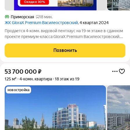
Приморская
18 мин.
ЖК GloraX Premium Василеостровский
, 4 квартал 2024
Продается 4-комн. видовой пентхаус на 19-м этаже в сданном
проекте премиум-класса GloraX Premium Василеостровский.
Общая площадь лота составляет 140,11 кв. м, из которых 55,53
кв. м отведено под жилую и 43,12 кв. м под кухню-гостиную.
Позвонить
Преимущества
53 700 000
₽
125 м²
4-комн. квартира
18 этаж из 19
новостройка