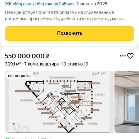
ЖК «Морская набережная.СиВью»
, 2 квартал 2025
Цена действует при 100% оплате и на определенные
ипотечные программы. Подробности в отделе продаж по
телефону. Продается 4-комнатная квартира в ЖК «Морская
набережная» на 16 этаже. Общая площадь составляет 123.90
Позвонить
кв. м. Квартира без отделки. Жилой
550 000 000
₽
369,1 м²
7-комн. квартира
19 этаж из 19
новостройка