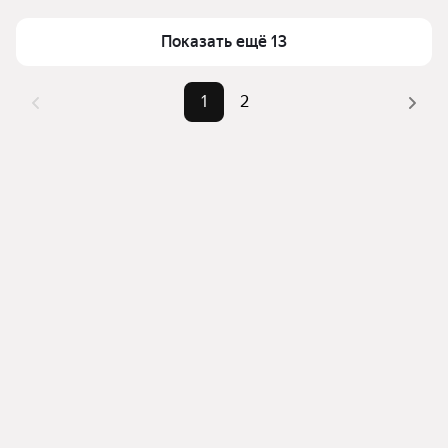
верхней части страницы есть самые частые 
Самый дорогой объект
550 млн ₽
Показать ещё 13
комбинации фильтров, например «» или «»
Помимо удобной сортировки по цене продажи вы 
можете отсортировать результаты по стоимости 
1
2
квадратного метра или площади