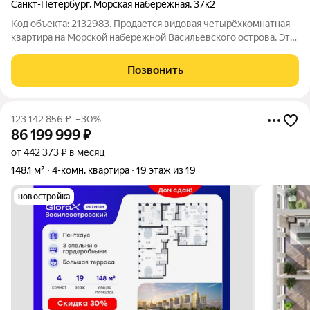
Санкт-Петербург
,
Морская набережная
,
37к2
Код объекта: 2132983. Продается видовая четырёхкомнатная
квартира на Морской набережной Васильевского острова. Это
не просто квартира. Это персональная смотровая площадка с
видом на главные символы Петербурга. О КВАРТИРЕ Из
Позвонить
гостиной вы каждый вечер
123 142 856
₽
–30%
86 199 999
₽
от 442 373 ₽ в месяц
148,1 м²
4-комн. квартира
19 этаж из 19
новостройка