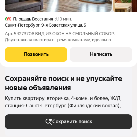
Площадь Восстания
13 мин.
Санкт-Петербург
,
9-я Советская улица
,
5
Арт. 54273708 ВИД ИЗ ОКОН НА СМОЛЬНЫЙ СОБОР.
Двухэтажная квартира с тремя комнатами, идеально
подходящая для разделения на две отдельные двухкомнатные
квартиры! Клубный дом бизнес-класса, год постройки 2007г.
Позвонить
Написать
Дом расположен самым удачным образом на
Сохраняйте поиск и не упускайте
новые объявления
Купить квартиру, вторичка, 4-комн. и более, Ж/Д
станция: Санкт-Петербург (Финляндский вокзал),
ремонт: евро в Санкт-Петербурге и ЛО
Сохранить поиск