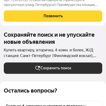
Арт. 133095150 10 окон на главную историческую и
прогулочную улицу Петербурга!!! Преимущества локации:
Протяженность улицы Рубинштейна всего 760 метров, и
каждый её метр это сердце культурного Петербурга. Жить в
Позвонить
историческом центре, наблюдая за
Сохраняйте поиск и не упускайте
новые объявления
Купить квартиру, вторичка, 4-комн. и более, Ж/Д
станция: Санкт-Петербург (Финляндский вокзал),
ремонт: евро в Санкт-Петербурге и ЛО
Сохранить поиск
Остались вопросы?