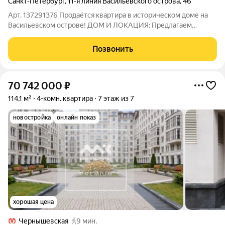
Санкт-Петербург
,
11-я линия Васильевского острова
,
46
Арт. 137291376 Продаётся квартира в историческом доме на
Васильевском острове! ДОМ И ЛОКАЦИЯ: Предлагаем
уникальную возможность стать владельцем недвижимости в
доходном доме И. Д. Коробкова по адресу: 11я линия В. О., 46,
Позвонить
СанктПетербург. Почему это
70 742 000
₽
114,1 м²
4-комн. квартира
7 этаж из 7
новостройка
онлайн показ
хорошая цена
Чернышевская
9 мин.