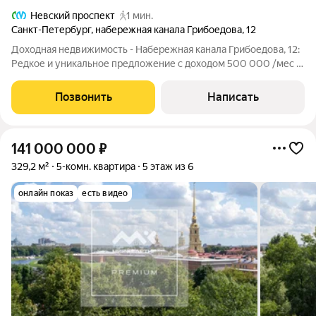
Невский проспект
1 мин.
Санкт-Петербург
,
набережная канала Грибоедова
,
12
Доходная недвижимость - Набережная канала Грибоедова, 12:
Редкое и уникальное предложение с доходом 500 000 /мес в
сердце Петербурга! Золотой треугольник Петербурга. Три
минуты пешком до метро «Невский проспект». Из окон Канал
Позвонить
Написать
Грибоедова и купола
141 000 000
₽
329,2 м²
5-комн. квартира
5 этаж из 6
онлайн показ
есть видео