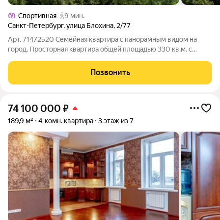
Спортивная
9 мин.
Санкт-Петербург
,
улица Блохина
,
2/77
Арт. 71472520 Семейная квартира с панорамным видом на
город. Просторная квартира общей площадью 330 кв.м. с
грамотным зонированием пространства. Каждая комната
изолирована и имеет гардеробную зону. Также интересная
Позвонить
особенность - круглая гостиная для
74 100 000
₽
189,9 м²
4-комн. квартира
3 этаж из 7