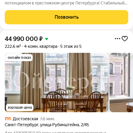
потенциалом в престижном центре Петербурга! Стабильный
пассивный доход или красивая квартира для приездов в
северную Венецию, что выберете вы? Под любой из этих
Позвонить
вариантов использования квартира подходит
44 990 000
₽
222,6 м²
4-комн. квартира
5 этаж из 5
онлайн показ
хорошая цена
Достоевская
6 мин.
Санкт-Петербург
,
улица Рубинштейна
,
2/45