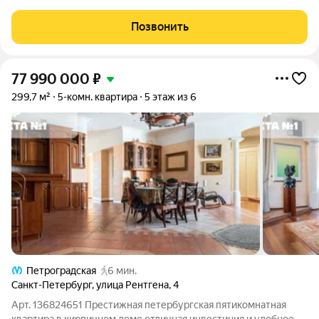
себя: Большую кухню-гостиную, где вы будете собираться
всей семьей; Гостиный зал 53 квм, с
Позвонить
77 990 000
₽
299,7 м²
5-комн. квартира
5 этаж из 6
Петроградская
6 мин.
Санкт-Петербург
,
улица Рентгена
,
4
Арт. 136824651 Престижная петербургская пятикомнатная