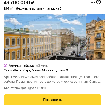
49 700 000
₽
194 м²
6-комн. квартира
4 этаж из 5
Адмиралтейская
3 мин.
Санкт-Петербург
,
Малая Морская улица
,
9
Арт. 139954452 Самая востребованная локация Центрального
района! Пешая доступность до исторических доминант Санкт-
Петербурга: Дворцовая площадь, Эрмитаж, Адмиралтейство,
Агентство Давыдова Юлия
Исаакиевский Собор и Медный Всадник! Перечислить все
невозможно! Это именно то
Позвонить