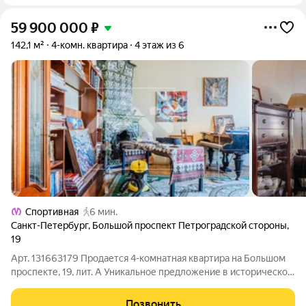
59 900 000
₽
142,1 м²
4-комн. квартира
4 этаж из 6
Спортивная
6 мин.
Санкт-Петербург
,
Большой проспект Петроградской стороны
,
19
Арт. 131663179 Продается 4-комнатная квартира на Большом
проспекте, 19, лит. А Уникальное предложение в историческом
доме! Просторная квартира с интересной планировкой и
большой кухней-гостиной. Ремонт выполнен из
Позвонить