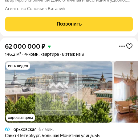
квартира в кирпичном доме отличная инвестиция и удобное
место для жизни: 299 м по отличной цене, легкая встречная
Агентство Соловьев Виталий
покупка, все документы готовы, возможна ипотека сделка
пройдет быстро и
Позвонить
62 000 000
₽
146,2 м²
4-комн. квартира
8 этаж из 9
есть видео
хорошая цена
Горьковская
7 мин.
Санкт-Петербург
,
Большая Монетная улица
,
5Б