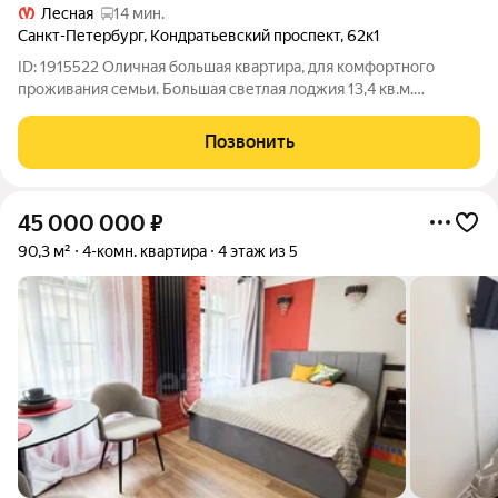
Лесная
14 мин.
Санкт-Петербург
,
Кондратьевский проспект
,
62к1
ID: 1915522 Оличная большая квартира, для комфортного
проживания семьи. Большая светлая лоджия 13,4 кв.м.
Квартира с отличными видовыми характеристиками. Дом
кирпичный застройщик "Строительный Трест" . С момента
Позвонить
постройки в собственности у одного
45 000 000
₽
90,3 м²
4-комн. квартира
4 этаж из 5