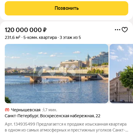
передают ощущения уникальности и комфорта квартиры.
Фактический адрес - Петропавловская 4. Преимущества дома:
Позвонить
экологичность здания,
120 000 000
₽
231,6 м²
5-комн. квартира
3 этаж из 5
Чернышевская
7 мин.
Санкт-Петербург
,
Воскресенская набережная
,
22
Арт. 134935499 Предлагается к продаже изысканная квартира
в одном из самых атмосферных и престижных уголков Санкт-