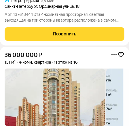
Петроградская
6 мин.
Санкт-Петербург
,
Ординарная улица
,
18
Арт. 137613444 Эта 4-комнатная просторная, светлая
выходящая на три стороны квартира расположена в самом
центре Петроградской стороны в окружении скверов, вблизи
от метро. Окна жилых комнат выходят на сквер и открывают
Позвонить
панорамный вид на
36 000 000
₽
151 м²
4-комн. квартира
11 этаж из 16