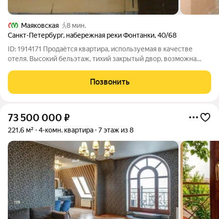
Маяковская
8 мин.
Санкт-Петербург
,
набережная реки Фонтанки
,
40/68
ID: 1914171 Продаётся квартира, используемая в качестве
отеля. Высокий бельэтаж, тихий закрытый двор, возможна
парковка машины, высота потолка - 3,2 м. Бизнес с высокой
доходностью.
Позвонить
73 500 000
₽
221,6 м²
4-комн. квартира
7 этаж из 8