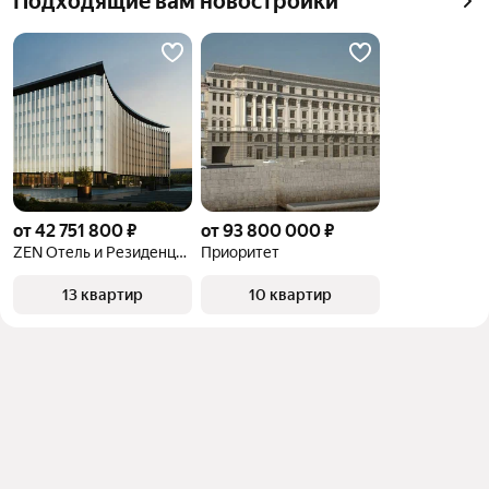
Подходящие вам новостройки
квадратного метра или площади
от 42 751 800 ₽
от 93 800 000 ₽
ZEN Отель и Резиденции
Приоритет
13 квартир
10 квартир