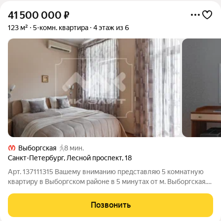
41 500 000
₽
123 м²
5-комн. квартира
4 этаж из 6
Выборгская
8 мин.
Санкт-Петербург
,
Лесной проспект
,
18
Арт. 137111315 Вашему вниманию представляю 5 комнатную
квартиру в Выборгском районе в 5 минутах от м. Выборгская.
Квартира имеет 3 спальни, кабинет, гардеробную, большую
гостиную 29 м2, кухню, 2 сан. узла и балкон, с видом на
Позвонить
зеленый тихий двор. В