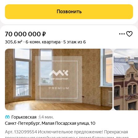
Петербурга. Просторная и светлая квартира расположена на 3
этаже дома с лифтом, что обеспечивает комфорт и удобство
Позвонить
проживания, а
70 000 000
₽
305,6 м²
6-комн. квартира
5 этаж из 6
Горьковская
4 мин.
Санкт-Петербург
,
Малая Посадская улица
,
10
Арт. 132099554 Исключительное предложение! Прекрасная