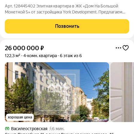
Арт. 128445402 Элитная квартира в ЖК «Дом На Большой
Монетной 5» от застройщика York Development. Предлагаем
стать владельцем роскошной квартиры в престижном районе
города. Престижное расположение: Петроградский район
Позвонить
центральный, зелёный, один из
26 000 000
₽
122,3 м²
4-комн. квартира
6 этаж из 6
хорошая цена
Василеостровская
6 мин.