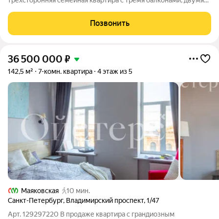
трехсторонняя семейная квартира с тремя балконами, двумя
эркерами, с живописным видом на на исторические здания и
перспективу Малой Посадской в сторону Каменноостровского
Позвонить
проспекта, Малую
36 500 000
₽
142,5 м²
7-комн. квартира
4 этаж из 5
Маяковская
10 мин.
Санкт-Петербург
,
Владимирский проспект
,
1/47
Арт. 129297220 В продаже квартира с грандиозным