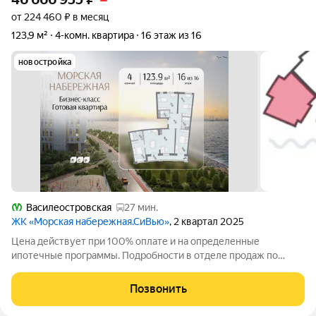
от 224 460 ₽ в месяц
123,9 м²
4-комн. квартира
16 этаж из 16
новостройка
Василеостровская
27 мин.
ЖК «Морская набережная.СиВью»
, 2 квартал 2025
Цена действует при 100% оплате и на определенные
ипотечные программы. Подробности в отделе продаж по
телефону. Продается 4-комнатная квартира в ЖК «Морская
набережная» на 16 этаже. Общая площадь составляет 123.90
Позвонить
кв. м. Квартира без отделки. Жилой