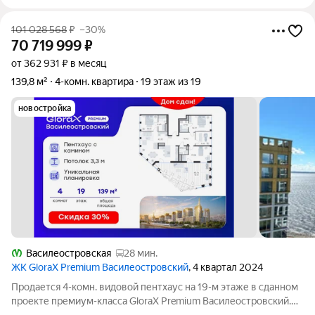
101 028 568
₽
–30%
70 719 999
₽
от 362 931 ₽ в месяц
139,8 м²
4-комн. квартира
19 этаж из 19
новостройка
Василеостровская
28 мин.
ЖК GloraX Premium Василеостровский
, 4 квартал 2024
Продается 4-комн. видовой пентхаус на 19-м этаже в сданном
проекте премиум-класса GloraX Premium Василеостровский.