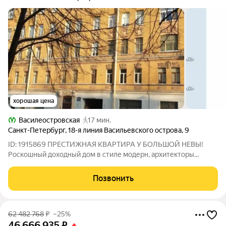
хорошая цена
Василеостровская
17 мин.
Санкт-Петербург
,
18-я линия Васильевского острова
,
9
ID: 1915869 ПРЕСТИЖНАЯ КВАРТИРА У БОЛЬШОЙ НЕВЫ!
Роскошный доходный дом в стиле модерн, архитекторы
Тилинский А.И. и Хренов А.С. Фасадная двухсторонняя
квартира с правильной пропорцией комнат. Парадный вход с
Позвонить
линии, непосредственная близость Невы.
62 482 768
₽
–25%
46 666 935
₽