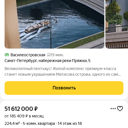
Василеостровская
19 мин.
Санкт-Петербург
,
набережная реки Пряжки
,
5
Великолепный пентхаус! Жилой комплекс премиум-класса
станет новым украшением Матисова острова, одного из самых
живописных уголков Санкт-Петербурга. В основе
архитектурного решения Mariinka Deluxe изысканный
Позвонить
французский стиль XVIIIXIX веков.
51 612 000
₽
от 185 409 ₽ в месяц
224,4 м²
5-комн. квартира
14 этаж из 18