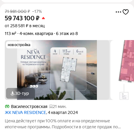
71 981 000
₽
–17%
59 743 100
₽
от 258 581 ₽ в месяц
113 м²
4-комн. квартира
6 этаж из 8
новостройка
3D-тур
Василеостровская
21 мин.
ЖК NEVA RESIDENCE
, 4 квартал 2024
Цена действует при 100% оплате и на определенные
ипотечные программы. Подробности в отделе продаж по
телефону. Продаётся 4-комнатная квартира в ЖК «Нева