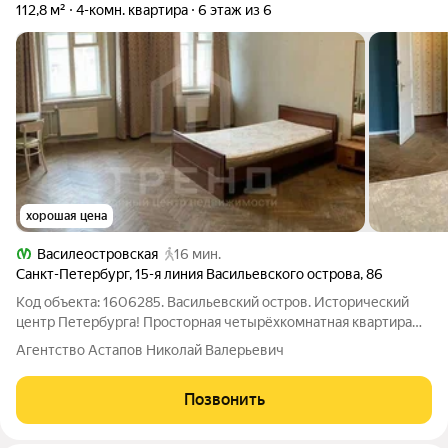
112,8 м²
4-комн. квартира
6 этаж из 6
хорошая цена
Василеостровская
16 мин.
Санкт-Петербург
,
15-я линия Васильевского острова
,
86
Код объекта: 1606285. Васильевский остров. Исторический
центр Петербурга! Просторная четырёхкомнатная квартира
площадью 112,8 кв. м на 6-м этаже шестиэтажного кирпичного
Агентство Астапов Николай Валерьевич
дома 1912 года постройки по адресу: 15-я линия Васильевского
острова, 86.
Позвонить