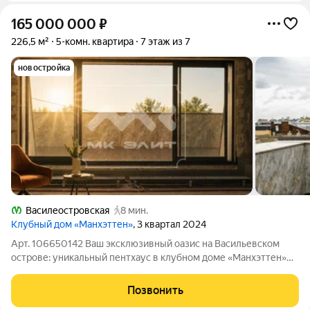
165 000 000
₽
226,5 м²
5-комн. квартира
7 этаж из 7
новостройка
Василеостровская
8 мин.
Клубный дом «Манхэттен»
, 3 квартал 2024
Арт. 106650142 Ваш эксклюзивный оазис на Васильевском
острове: уникальный пентхаус в клубном доме «Манхэттен»
Представляем вашему вниманию эксклюзивный пентхаус на
последнем этаже клубного дома «Манхэттен» на
Позвонить
Васильевском острове. Это уникальное