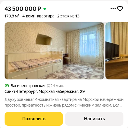
43 500 000
₽
179,8 м²
4-комн. квартира
2 этаж из 13
Василеостровская
24 мин.
Санкт-Петербург
,
Морская набережная
,
29
Двухуровневая 4-комнатная квартира на Морской набережной
простор, приватность и жизнь рядом с Финским заливом. Если
вы ищете квартиру, где каждому члену семьи будет
комфортно, а дорога в любую часть города не займёт много
Позвонить
Написать
времени, обратите внимание