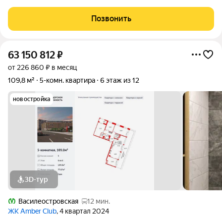
бизнес, так и для проживания. м. Спортивная - 5 мин. пешком,
м. Василеостровская - 9 мин. пешком. Высокие потолки -
Позвонить
больше 3-х метров. Окна на
63 150 812
₽
от 226 860 ₽ в месяц
109,8 м²
5-комн. квартира
6 этаж из 12
новостройка
3D-тур
Василеостровская
12 мин.
ЖК Amber Club
, 4 квартал 2024