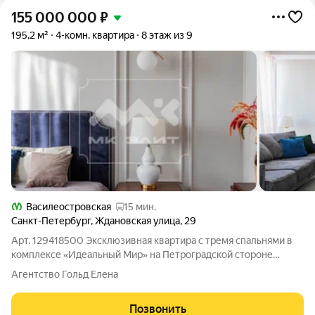
155 000 000
₽
195,2 м²
4-комн. квартира
8 этаж из 9
Василеостровская
15 мин.
Санкт-Петербург
,
Ждановская улица
,
29
Арт. 129418500 Эксклюзивная квартира с тремя спальнями в
комплексе «Идеальный Мир» на Петроградской стороне
Просторная квартира для жизни семьи. C дизайнерским
Агентство Гольд Елена
ремонтом высокого класса. 2 изолированные мастер-спальни
с собственными гардеробными и
Позвонить