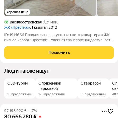
хорошая цена
Василеостровская
21 мин.
ЖК «Престиж»
, 1 квартал 2012
ID: 1914666 Продается новая, уютная, светлая квартира в ЖК
бизнес-класса "Престиж" . Удобная транспортная доступность:
ст. м. "Горный Институт"- 5 мин.пешком, выезд на ЗСД -10
мин., стрелка В.О. - 7-10 мин, Невский пр. - 12мин., набережная
Позвонить
Лейтенанта
Люди также ищут
С 3D-туром
С подземной
С террасой
С 
парковкой
ок
15 предложений
128 предложений
55 предложений
48 
97 198 920
₽
–17%
80 666 280
₽