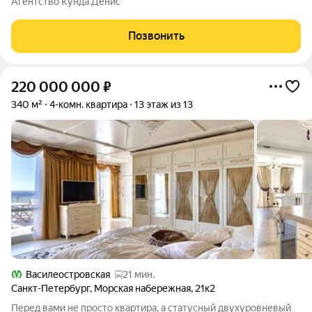
Агентство Кунда Денис
себя: Большую кухню-гостиную, где вы будете собираться
всей семьей; Гостиный зал 53 квм, с
Позвонить
220 000 000
₽
340 м²
4-комн. квартира
13 этаж из 13
Василеостровская
21 мин.
Санкт-Петербург
,
Морская набережная
,
21к2
Перед вами не просто квартира, а статусный двухуровневый