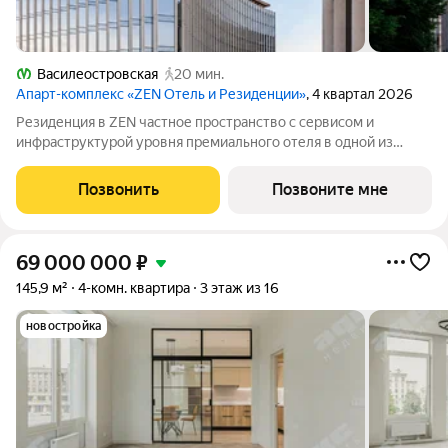
Василеостровская
20 мин.
Апарт-комплекс «ZEN Отель и Резиденции»
, 4 квартал 2026
Резиденция в ZEN частное пространство с сервисом и
инфраструктурой уровня премиального отеля в одной из
самых востребованных частей Петроградского острова.
Планировочное решение построено по принципу open space:
Позвонить
Позвоните мне
минимум коридоров, максимум света,
69 000 000
₽
145,9 м²
4-комн. квартира
3 этаж из 16
новостройка