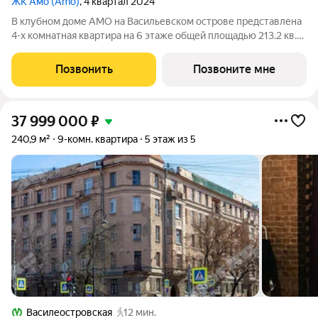
ЖК Амо (Amo)
, 4 квартал 2024
В клубном доме AMO на Васильевском острове представлена
4-х комнатная квартира на 6 этаже общей площадью 213.2 кв.м.
Квартира предлагается без отделки, со свободной
планировкой. Пространство позволяет воплотить дизайн-
Позвонить
Позвоните мне
проект в соответствии с Вашим
37 999 000
₽
240,9 м²
9-комн. квартира
5 этаж из 5
Василеостровская
12 мин.