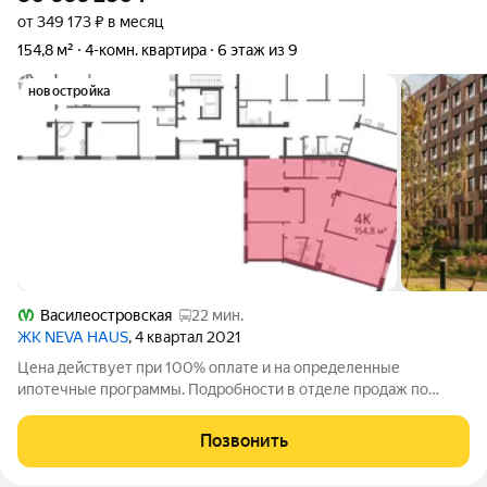
от 349 173 ₽ в месяц
154,8 м²
4-комн. квартира
6 этаж из 9
новостройка
Василеостровская
22 мин.
ЖК NEVA HAUS
, 4 квартал 2021
Цена действует при 100% оплате и на определенные
ипотечные программы. Подробности в отделе продаж по
телефону. Продаётся 4-комнатная квартира в ЖК «NEVA
HAUS» на 6 этаже. Общая площадь составляет 154.80 кв. м.
Позвонить
Квартира без отделки. Жилой комплекс