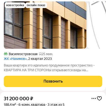
новостройка
онлайн показ
Василеостровская
25 мин.
ЖК «Нахимов»
, 2 квартал 2023
Ваша квартира это идеально продуманное пространство: -
КВАРТИРА НА ТРИ СТОРОНЫ открываются виды на
благоустроенный двор и на город. - ДВЕ ЛОДЖИИ, ОДНА ИЗ
НИХ ИЗ КУХНИ размером 10 м дополнительное пространство
Позвонить
для утреннего кофе или вечерних игр с
31 200 000
₽
188,4 м²
6-комн. квартира
3 этаж из 5