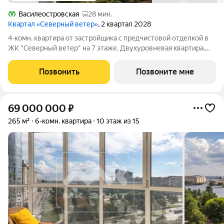
Василеостровская
28 мин.
Квартал «Северный ветер»
, 2 квартал 2028
4-комн. квартира от застройщика с предчистовой отделкой в
ЖК "Северный ветер" на 7 этаже. Двухуровневая квартира,
большая площадь и простор для воплощения дизайнерских
идей. Общая площадь: 172.33 кв.м., жилая: 73.3 кв.м., площадь
Позвонить
Позвоните мне
просторной
69 000 000
₽
265 м²
6-комн. квартира
10 этаж из 15