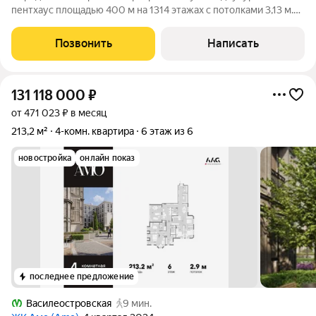
пентхаус площадью 400 м на 1314 этажах с потолками 3,13 м.
Пространство, где каждая деталь работает на комфорт,
приватность и удовольствие от жизни. Три изолированные
Позвонить
Написать
мастер-спальни это ваши
131 118 000
₽
от 471 023 ₽ в месяц
213,2 м²
4-комн. квартира
6 этаж из 6
новостройка
онлайн показ
последнее предложение
Василеостровская
9 мин.