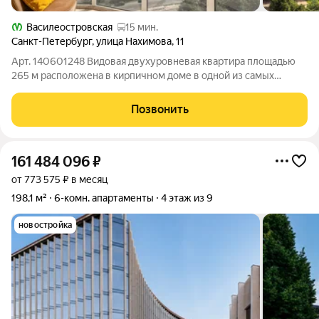
Василеостровская
15 мин.
Санкт-Петербург
,
улица Нахимова
,
11
Арт. 140601248 Видовая двухуровневая квартира площадью
265 м расположена в кирпичном доме в одной из самых
комфортных частей Васильевского острова рядом с Финским
заливом и всей необходимой инфраструктурой для жизни
Позвонить
семьи. Локация, которая экономит
161 484 096
₽
от 773 575 ₽ в месяц
198,1 м²
6-комн. апартаменты
4 этаж из 9
новостройка