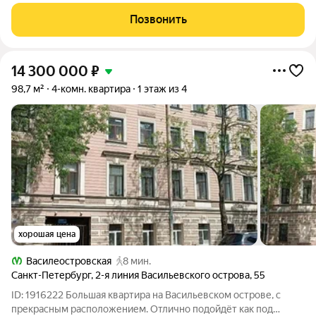
Общая площадь лота составляет 140,11 кв. м, из которых 55,53
кв. м отведено под жилую и 43,12 кв. м под кухню-гостиную.
Позвонить
Преимущества
14 300 000
₽
98,7 м²
4-комн. квартира
1 этаж из 4
хорошая цена
Василеостровская
8 мин.
Санкт-Петербург
,
2-я линия Васильевского острова
,
55
ID: 1916222 Большая квартира на Васильевском острове, с
прекрасным расположением. Отлично подойдёт как под