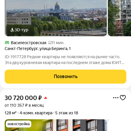
3D-тур
Василеостровская
11 мин.
Санкт-Петербург
,
улица Беринга
,
1
ID: 1917728 Редкие квартиры не появляются на рынке часто.
Эта двухуровневая квартира на последнем этаже дома ЮИТ
один из тех объектов, которые невозможно оценить только по
площади, количеству комнат или фотографиям. Ее главное
Позвонить
достоинство ощущение
30 720 000
₽
от 110 357 ₽ в месяц
128 м²
4-комн. квартира
5 этаж из 18
новостройка