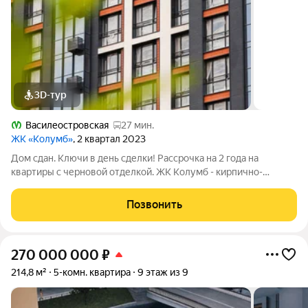
3D-тур
Василеостровская
27 мин.
ЖК «Колумб»
, 2 квартал 2023
Дом сдан. Ключи в день сделки! Рассрочка на 2 года на
квартиры с черновой отделкой. ЖК Колумб - кирпично-
монолитный дом комфорт-класса+ возведен с применением
технологии навесного вентилируемого фасада. ЖК нa
Позвонить
Вacильeвcкoм островe с закрытым
270 000 000
₽
214,8 м²
5-комн. квартира
9 этаж из 9