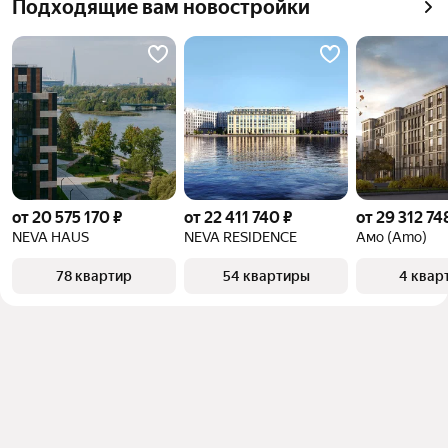
Самый 
730 млн ₽
Подходящие вам новостройки
квадратного метра или площади
дорогой 
объект
от 20 575 170 ₽
от 22 411 740 ₽
от 29 312 74
NEVA HAUS
NEVA RESIDENCE
Амо (Amo)
78 квартир
54 квартиры
4 квар