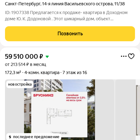
Санкт-Петербург
,
14-я линия Васильевского острова
,
11/38
ID: 1907338 Предлагается к продаже- квартира в Доходном
доме Ю. К. Додоновой . Этот шикарный дом, объект
культурного наследия, расположен на берегу Большой Невы, в
самом сердце Санкт-Петербурга. Потрясающей вид из окон.
Позвонить
Просторные комнаты-залы,
59 510 000
₽
от 213 514 ₽ в месяц
172,3 м²
4-комн. квартира
7 этаж из 16
новостройка
последнее предложение