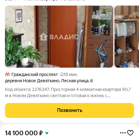
Гражданский проспект
18 мин.
деревня Новое Девяткино
,
Лесная улица
,
6
Код объекта: 2276347. Просторная 4-комнатная квартира 90,7
м в Новом Девяткино светлая и готовая к жизни, с
качественным евроворемонтом и продуманной планировкой.
Ощущение простора и воздуха: комнаты изолированы, много
Позвонить
естественного света с 7-го
14 100 000
₽