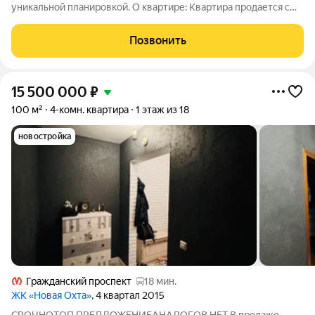
уникальной планировкой. О квартире: Квартира продается с
мебелью и техникой, представленной на фотографиях.
Качественный ремонт под себя всё сделано с любовью и
Позвонить
вниманием к деталям. Кухня-гостиная
15 500 000
₽
100 м²
4-комн. квартира
1 этаж из 18
новостройка
Гражданский проспект
18 мин.
ЖК «Новая Охта»
, 4 квартал 2015