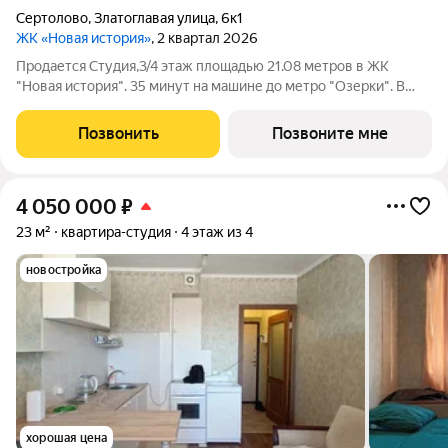
Сертолово
,
Златоглавая улица
,
6к1
ЖК «Новая история»
, 2 квартал 2026
Продается Студия,3/4 этаж площадью 21.08 метров в ЖК
"Новая история". 35 минут на машине до метро "Озерки". В
лесной зоне с развитой инфраструктурой. Дом комфорт-
класса с продуманными планировочными решениями и
Позвонить
Позвоните мне
широким выбором квартир. Внутренний
4 050 000
₽
23 м²
квартира-студия
4 этаж из 4
новостройка
хорошая цена