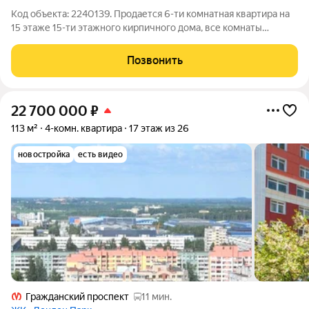
Код объекта: 2240139. Продается 6-ти комнатная квартира на
15 этаже 15-ти этажного кирпичного дома, все комнаты
изолированные. Рядом с кухней кладовая, 3 душа и 3 туалета.
Сверху есть технический этаж. В парадной 3 лифта. Всегда в
Позвонить
наличии парковочные
22 700 000
₽
113 м²
4-комн. квартира
17 этаж из 26
новостройка
есть видео
Гражданский проспект
11 мин.