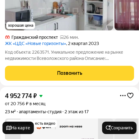
хорошая цена
Гражданский проспект
26 мин.
ЖК «ЦДС «Новые горизонты»
, 2 квартал 2023
Код объекта: 2263571. Уникальное предложение на рынке
недвижимости Всеволожского района Описание:
Представляем к продаже просторную студию в динамично
развивающемся районе Бугры, расположенную по адресу:
Позвонить
Тихая улица, 5к1. Это идеальный выбор для тех,
4 952 774
₽
от 20 756 ₽ в месяц
23 м²
апартаменты-студия
2 этаж из 17
новостройка
есть видео
На карте
Сохранить