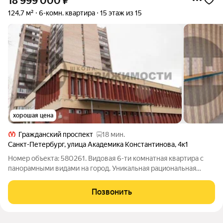
18 999 000
₽
124,7 м²
6-комн. квартира
15 этаж из 15
хорошая цена
Гражданский проспект
18 мин.
Санкт-Петербург
,
улица Академика Константинова
,
4к1
Номер объекта: 580261. Видовая 6-ти комнатная квартира с
панорамными видами на город. Уникальная рациональная
планировка: Жилые комнаты площадью: видовая гостиная 27,9
кв.м.; изолированные комнаты на разные стороны по 12 кв.м.;
Позвонить
кухня - гостиная 10,4