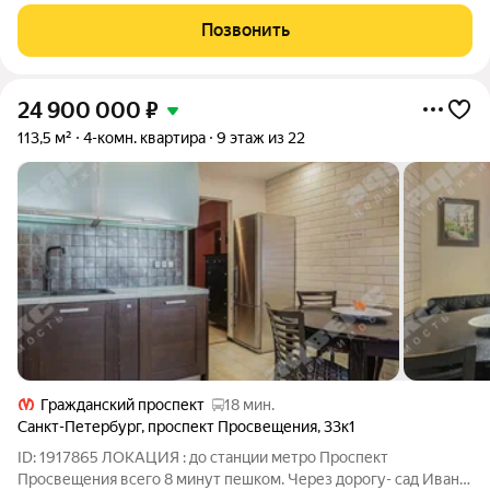
Фoминa. Киpпичный дoм 2004 гoда пострoйки c чистыми
парaдными и xорошей упрaвляющeй компaниeй. Coгласoванo-
Позвонить
ближайшee врeмя
24 900 000
₽
113,5 м²
4-комн. квартира
9 этаж из 22
Гражданский проспект
18 мин.
Санкт-Петербург
,
проспект Просвещения
,
33к1
ID: 1917865 ЛОКАЦИЯ : до станции метро Проспект
Просвещения всего 8 минут пешком. Через дорогу- сад Ивана