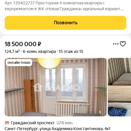
Арт. 139402737 Просторная 4-комнатная квартира с
евроремонтом в ЖК «Новая Гражданка» идеальный вариант
для комфортной жизни в одном из развитых районов Санкт-
Петербурга Продаётся уютная и функциональная 4-комнатная
Позвонить
квартира площадью 143,9 м в
18 500 000
₽
124,7 м²
6-комн. квартира
15 этаж из 15
онлайн показ
Гражданский проспект
18 мин.
Санкт-Петербург
,
улица Академика Константинова
,
4к1