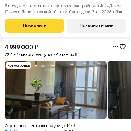
В продаже 1-комнатная квартира от застройщика ЖК «Догма
Юкки» в Ленинградской области. Срок сдачи: 3 кв. 2028, общей
площадью 38.21 кв.м., на 2 этаже. «Догма Юкки» это квартал с
доступной социальной инфраструктурой. Жилой комплекс
Позвонить
Позвоните мне
расположен в
4 999 000
₽
22,4 м²
квартира-студия
4 этаж из 8
новостройка
Сертолово
,
Центральная улица
,
14к4