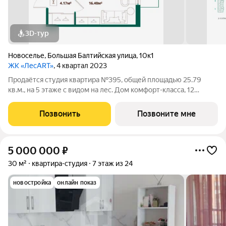
3D-тур
Новоселье
,
Большая Балтийская улица
,
10к1
ЖК «ЛесART»
, 4 квартал 2023
Продаётся студия квартира №395, общей площадью 25.79
кв.м., на 5 этаже с видом на лес. Дом комфорт-класса, 12
этажей, в окружении леса и малоэтажной застройки. Проект с
умным домом. Дом сдан. РАСПОЛОЖЕНИЕ И
Позвонить
Позвоните мне
БЛАГОУСТРОЙСТВО Расположение ЖК «ЛесART»
5 000 000
₽
30 м²
квартира-студия
7 этаж из 24
новостройка
онлайн показ