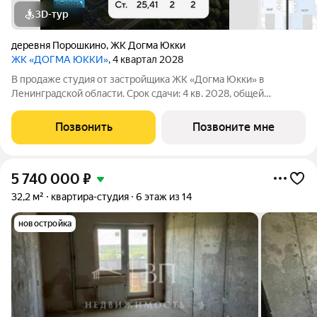
3D-тур
деревня Порошкино
,
ЖК Догма Юкки
ЖК «ДОГМА ЮККИ»
, 4 квартал 2028
В продаже студия от застройщика ЖК «Догма Юкки» в
Ленинградской области. Срок сдачи: 4 кв. 2028, общей
площадью 25.41 кв.м., на 2 этаже. «Догма Юкки» это квартал с
доступной социальной инфраструктурой. Жилой комплекс
Позвонить
Позвоните мне
расположен в Ленинградской
5 740 000
₽
32,2 м²
квартира-студия
6 этаж из 14
новостройка