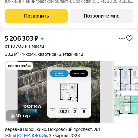
Юкки» в Ленинградской области. Срок сдачи: 3 кв. 2028, общей
площадью 35.63 кв.м., на 5 этаже. «Догма Юкки» это квартал с
доступной социальной инфраструктурой. Жилой комплекс
Позвонить
Позвоните мне
расположен в
5 206 303
₽
от 18 703 ₽ в месяц
38,2 м²
1-комн. квартира
2 этаж из 12
новостройка
3D-тур
деревня Порошкино
,
Покровский проспект
,
2к1
ЖК «ДОГМА ЮККИ»
, 3 квартал 2028