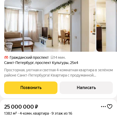
Гражданский проспект
14 мин.
Санкт-Петербург
,
проспект Культуры
,
25к4
Просторная, уютная и светлая 4-комнатная квартира в зелёном
районе Санкт-Петербурга! Квартира с продуманной
планировкой, приятным ремонтом и тёплой атмосферой
отличный вариант для большой семьи или тех, кто ценит
Позвонить
Написать
пространство и комфорт. О квартире:
25 000 000
₽
138,1 м²
4-комн. квартира
9 этаж из 16