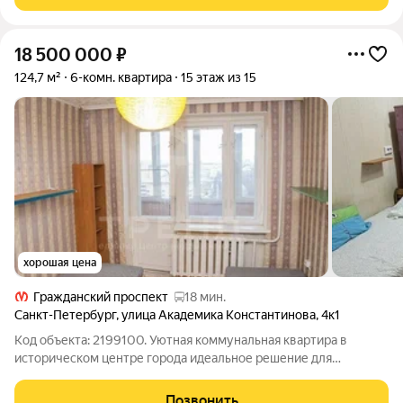
уединённости, а продуманные планировки квартир дают
18 500 000
₽
124,7 м²
6-комн. квартира
15 этаж из 15
хорошая цена
Гражданский проспект
18 мин.
Санкт-Петербург
,
улица Академика Константинова
,
4к1
Код объекта: 2199100. Уютная коммунальная квартира в
историческом центре города идеальное решение для
комфортной жизни в дружной компании! Особенности
квартиры: 6 изолированных комнат различной площади Общая
Позвонить