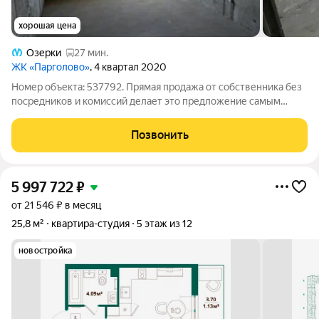
хорошая цена
Озерки
27 мин.
ЖК «Парголово»
, 4 квартал 2020
Номер объекта: 537792. Прямая продажа от собственника без
посредников и комиссий делает это предложение самым
экономичным вариантом на рынке для тех, кто ценит каждый
рубль. Район давно обжитой и тихий, но при этом воздух здесь
Позвонить
остается чистым
5 997 722
₽
от 21 546 ₽ в месяц
25,8 м²
квартира-студия
5 этаж из 12
новостройка