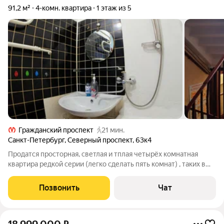
91,2 м²
4-комн. квартира
1 этаж из 5
Гражданский проспект
21 мин.
Санкт-Петербург
,
Северный проспект
,
63к4
Продатся просторная, светлая и тплая четырёх комнатная
квартира редкой серии (легко сделать пять комнат) , таких в
городе всего несколько! В этом доме их только две на первом
этаже! Спальный район с развитой инфраструктурой:
Позвонить
Чат
магазины, торговые