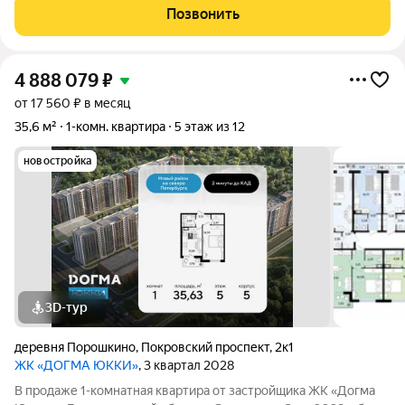
Астанина, 9. Квартира площадью 41,7 кв. м на первом этаже
Позвонить
отличается продуманной планировкой с
4 888 079
₽
от 17 560 ₽ в месяц
35,6 м²
1-комн. квартира
5 этаж из 12
новостройка
3D-тур
деревня Порошкино
,
Покровский проспект
,
2к1
ЖК «ДОГМА ЮККИ»
, 3 квартал 2028
В продаже 1-комнатная квартира от застройщика ЖК «Догма