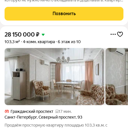
которую не нужно ничего вкладывать и доделывать. Квартира
полностью готова к заселению и всем укомплектована. Можно
в рассрочку! Продается уникальная четырехкомнатная
Позвонить
квартира в ЖК «Орбита»!
28 150 000
₽
103,3 м²
4-комн. квартира
6 этаж из 10
Гражданский проспект
17 мин.
Санкт-Петербург
,
Северный проспект
,
93
Продаём просторную квартиру площадью 103,3 кв.м. с