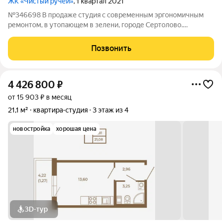
ЖК «Чистый ручей»
, 1 квартал 2021
№346698 В продаже студия с современным эргономичным
ремонтом, в утопающем в зелени, городе Сертолово.
Квартира расположена в новом ЖК Чистый ручей, рядом
поликлиника и автобусная остановка. До Санкт-Петербурга
Позвонить
ехать 20 минут (до Финляндского вокзала
4 426 800
₽
от 15 903 ₽ в месяц
21,1 м²
квартира-студия
3 этаж из 4
новостройка
хорошая цена
3D-тур