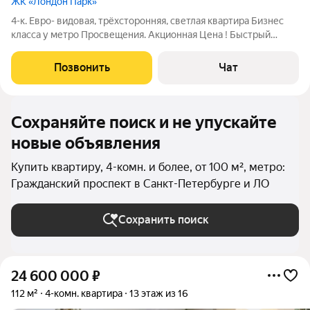
ЖК «Лондон Парк»
4-к. Евро- видовая, трёхсторонняя, светлая квартира Бизнес
класса у метро Просвещения. Акционная Цена ! Быстрый
выход на сделку с электронной регистрацией ! Одобрение
ипотеки онлайн! Бизнес-класс, Большая кухня. Жилой
Позвонить
Чат
комплекс представляет собой
Сохраняйте поиск и не упускайте
новые объявления
Купить квартиру, 4-комн. и более, от 100 м², метро:
Гражданский проспект в Санкт-Петербурге и ЛО
Сохранить поиск
24 600 000
₽
112 м²
4-комн. квартира
13 этаж из 16