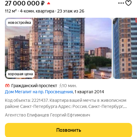
27 000 000
₽
112 м²
4-комн. квартира
23 этаж из 26
новостройка
хорошая цена
Гражданский проспект
10 мин.
Дом Мегалит на пр. Просвещения
, 1 квартал 2014
Код объекта: 2221437. Квартира вашей мечты в живописном
районе Санкт-Петербурга Адрес: Россия, Санкт-Петербург,
улица Брянцева, 13к1 Ищете идеальное жильё для своей
Агентство Епифанцев Георгий Ефтимович
семьи? Эта просторная четырёхкомнатная квартира на 23
этаже может стать вашим новым
Позвонить