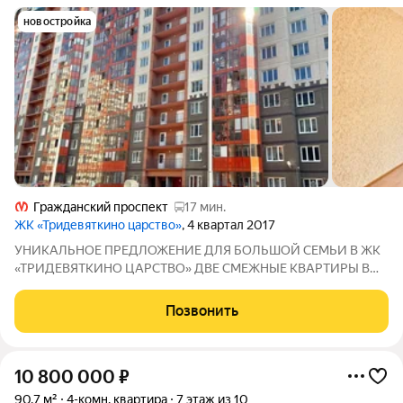
новостройка
Гражданский проспект
17 мин.
ЖК «Тридевяткино царство»
, 4 квартал 2017
УНИКАЛЬНОЕ ПРЕДЛОЖЕНИЕ ДЛЯ БОЛЬШОЙ СЕМЬИ В ЖК
«ТРИДЕВЯТКИНО ЦАРСТВО» ДВЕ СМЕЖНЫЕ КВАРТИРЫ В
ОДНОМ ПРЕДЛОЖЕНИИ. Предлагаем в продажу две
смежные квартиры в г. Мурино, Шоссе в Лаврики, д.76.
Позвонить
Квартиры 3-комнатная и 1-комнатная, площадью 87,1 кв.м. и
10 800 000
₽
90,7 м²
4-комн. квартира
7 этаж из 10