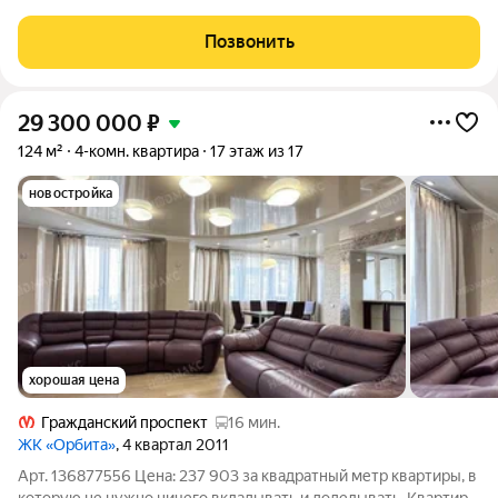
Фомина, с водоёмом и прогулочными зонами.
ИНФРАСТРУКТУРА : В пешей доступности школы, детские
Позвонить
сады, крупные сетевые магазины, аптеки,
29 300 000
₽
124 м²
4-комн. квартира
17 этаж из 17
новостройка
хорошая цена
Гражданский проспект
16 мин.
ЖК «Орбита»
, 4 квартал 2011
Арт. 136877556 Цена: 237 903 за квадратный метр квартиры, в