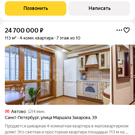
трансформируемое пространство с уникальной планировкой.
Это решение для тех, кому нужна не просто площадь, а
Позвонить
Написать
максимальное количество
24 700 000
₽
113 м²
4-комн. квартира
7 этаж из 10
Автово
14 мин.
Санкт-Петербург
,
улица Маршала Захарова
,
39
Продается шикарная 4-комнатная квартира в малоквартирном
доме! Это светлая и просторная квартира площадью 113 м на 7