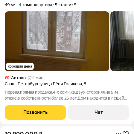
49 м²
4-комн. квартира
5 этаж из 5
хорошая цена
Автово
11 мин.
Санкт-Петербург
,
улица Лёни Голикова
,
8
Первая,прямая продажа,4-х комн.кв,двух-стороняя,на 5-м
этаже.в собственности более 25 лет.Дом находится в пешей
доступности от метро пр.Ветеранов.в зеленой зоне.пруды
парк.шикарное место для прогулокюВСЕ рядом:
Позвонить
Чат