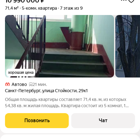
10 990 000
₽
71,4 м²
5-комн. квартира
7 этаж из 9
хорошая цена
Автово
21 мин.
Санкт-Петербург
,
улица Стойкости
,
29к1
Общая площадь квартиры составляет 71,4 кв. м, из которых
54,38 кв. м жилая площадь. Квартира состоит из 5 комнат, 1
смежная. Квартира расположена на среднем этаже, что
обеспечивает удобный доступ и комфортное проживание.
Позвонить
Чат
Хороший вид из окон на кроны