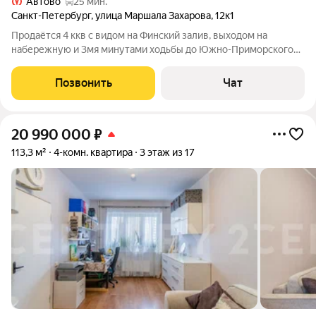
Автово
25 мин.
Санкт-Петербург
,
улица Маршала Захарова
,
12к1
Продаётся 4 ккв с видом на Финский залив, выходом на
набережную и 3мя минутами ходьбы до Южно-Приморского
парка. Квартира расположена на 10этаже, 14ти этажного
панельного дома, 2010 года постройки. Хольная планировка с
Позвонить
Чат
большим коридором, холлом и
20 990 000
₽
113,3 м²
4-комн. квартира
3 этаж из 17