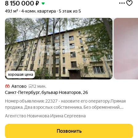
8 150 000
₽
49,1 м²
4-комн. квартира
5 этаж из 5
хорошая цена
Автово
12 мин.
Санкт-Петербург
,
бульвар Новаторов
,
26
Номер объявления: 22327 - назовите его оператору.Прямая
продажа. Два взрослых собственника. Без обременений.
Собственность более 10 лет. Никто не зарегистрирован. В
Агентство Новичкова Ирина Сергеевна
продаже 4-х комнатная квартира в паре минут пешком от
метро Ленинский проспект.
Позвонить