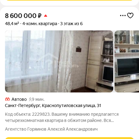
8 600 000
₽
48,4 м²
4-комн. квартира
3 этаж из 6
Автово
9 мин.
Санкт-Петербург
,
Краснопутиловская улица
,
31
Код объекта: 2229823. Вашему вниманию предлагается
четырехкомнатная квартира в обжитом районе. Вся
необходимая инфраструктура в шаговой доступности. Удобная
Агентство Горяинов Алексей Александрович
транспортная доступность. Ближайшая станция метро: Автово.