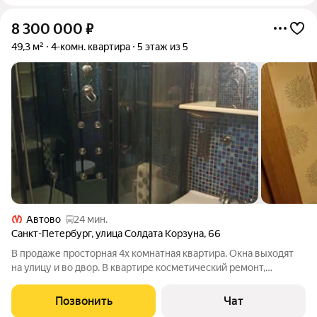
8 300 000
₽
49,3 м²
4-комн. квартира
5 этаж из 5
Автово
24 мин.
Санкт-Петербург
,
улица Солдата Корзуна
,
66
В продаже просторная 4х комнатная квартира. Окна выходят
на улицу и во двор. В квартире косметический ремонт,
кондиционер, холодильник, кухня, шкафы для хранения вещей.
Локация: на машине до пр. Ветеранов и выезда на КАД и ЗСД 7
Позвонить
Чат
мин. На транспорте -