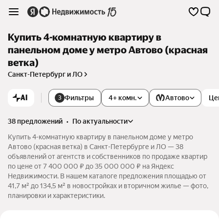
Купить 4-комнатную квартиру в
панельном доме у метро Автово (красная
ветка)
Санкт-Петербург и ЛО
AI
Фильтры
4+ комн.
Автово
Це
3
38 предложений
•
по актуальности
Купить 4-комнатную квартиру в панельном доме у метро
Автово (красная ветка) в Санкт-Петербурге и ЛО — 38
объявлений от агентств и собственников по продаже квартир
по цене от 7 400 000 ₽ до 35 000 000 ₽ на Яндекс
Недвижимости. В нашем каталоге предложения площадью от
41,7 м² до 134,5 м² в новостройках и вторичном жилье — фото,
планировки и характеристики.