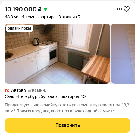
10 190 000
₽
48,3 м²
4-комн. квартира
3 этаж из 5
онлайн показ
Автово
10 мин.
Санкт-Петербург
,
бульвар Новаторов
,
10
Продаем уютную семейную четырехкомнатную квартиру 48,3
кв.м.! Прямая продажа, квартира в руках одной семьи (с
момента постройки дома). Три минуты от квартиры до входа в
вагон метро. О квартире. + Покупай и заезжай: вам остается
Позвонить
только расставить свою