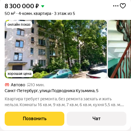
8 300 000
₽
50 м²
4-комн. квартира
3 этаж из 5
онлайн показ
хорошая цена
Автово
10 мин.
Санкт-Петербург
,
улица Подводника Кузьмина
,
5
Квартира требует ремонта, без ремонта заехать и жить
нельзя. Комнаты 16 кв.м, 9 кв.м, 7 кв.м, 6 кв.м, кухня 5,5 кв. м.
От метро недалеко, 600 метров, не более 10 минут пешком.
Окна во двор и на тихую улицу Подводника Кузьмина, со
Позвонить
Чат
стороны улицы перед