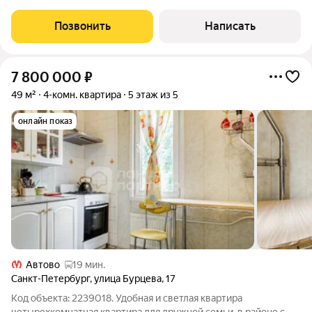
этаже семи этажной секции современного дома 2004 года
постройки (серия 600.11) именно то, что вам нужно! Всего три
Позвонить
Написать
парадные создают
7 800 000
₽
49 м²
4-комн. квартира
5 этаж из 5
онлайн показ
Автово
19 мин.
Санкт-Петербург
,
улица Бурцева
,
17
Код объекта: 2239018. Удобная и светлая квартира