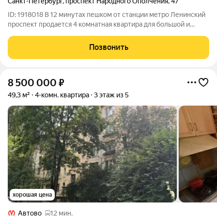
Санкт-Петербург
,
проспект Народного Ополчения
,
47
ID: 1918018 В 12 минутах пешком от станции метро Ленинский
проспект продается 4 комнатная квартира для большой и
дружной семьи Общая площадь квартиры 48,9 кв.м. Две
комнаты смежно-изолированные 15,4+8,5 кв.м, остальные
Позвонить
раздельные 7,3+5,8 кв.м.
8 500 000
₽
49,3 м²
4-комн. квартира
3 этаж из 5
хорошая цена
Автово
12 мин.