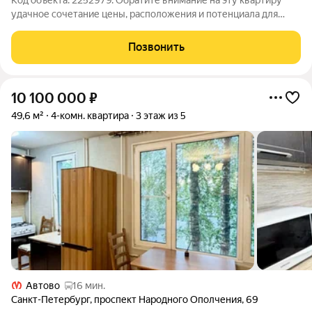
Код объекта: 2252979. Обратите внимание на эту квартиру
удачное сочетание цены, расположения и потенциала для
комфортной жизни! Записывайтесь на показ, квартиру лучше
увидеть вживую и вы поймете какая это жемчужина. Локация
Позвонить
и инфраструктура: - 5
10 100 000
₽
49,6 м²
4-комн. квартира
3 этаж из 5
Автово
16 мин.
Санкт-Петербург
,
проспект Народного Ополчения
,
69