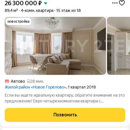
26 300 000
₽
89,4 м²
4-комн. квартира
15 этаж из 18
новостройка
Автово
28 мин.
Жилой район «Новое Горелово»
, 1 квартал 2018
Если вы ищете идеальную квартиру, обратите внимание на это
предложение! Евро четырехкомнатная квартира с
качественным ремонтом и просторной кухней-гостиной
расположена в уютном поселке Новогорелово на ул.
Позвонить
Современников, дом 11/6, корп. 2. Почему