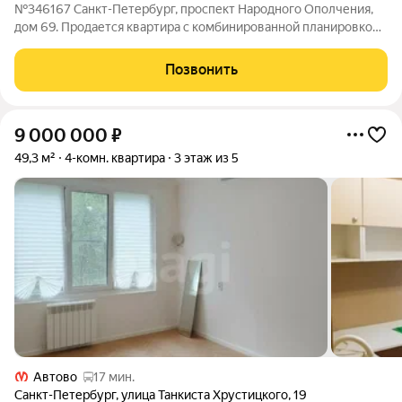
№346167 Санкт-Петербург, проспект Народного Ополчения,
дом 69. Продается квартира с комбинированной планировкой
и хорошим качественным ремонтом. Вся мебель и техника
остаются новому владельцу, все коммуникации в исправном
Позвонить
состоянии вложений не
9 000 000
₽
49,3 м²
4-комн. квартира
3 этаж из 5
Автово
17 мин.
Санкт-Петербург
,
улица Танкиста Хрустицкого
,
19