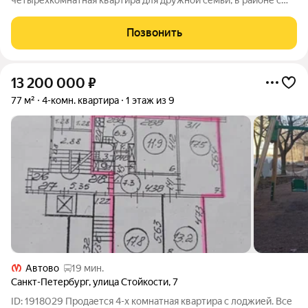
четырехкомнатная квартира для дружной семьи, в районе с
развитой инфраструктурой! +Продается просторная
четырехкомнатная квартира, ориентированная на две стороны
Позвонить
света, максимальное естественное
13 200 000
₽
77 м²
4-комн. квартира
1 этаж из 9
Автово
19 мин.
Санкт-Петербург
,
улица Стойкости
,
7
ID: 1918029 Продается 4-х комнатная квартира с лоджией. Все