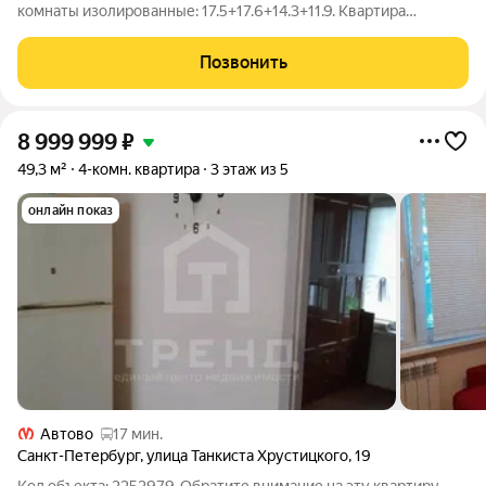
комнаты изолированные: 17.5+17.6+14.3+11.9. Квартира
пригодна к проживанию, въезжай и живи. Очень теплая,
светлая. Этаж первый, высокий. Квартира продается с
Позвонить
мебелью (по желанию). Развитая
8 999 999
₽
49,3 м²
4-комн. квартира
3 этаж из 5
онлайн показ
Автово
17 мин.
Санкт-Петербург
,
улица Танкиста Хрустицкого
,
19