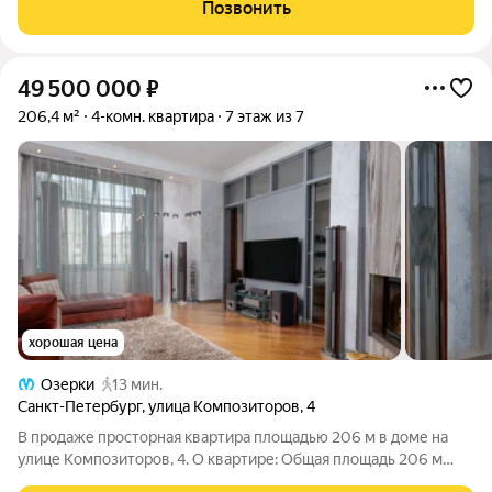
Евгений Косинов. Также ко мне вы можете обратиться по
Позвонить
следующим вопросам: Бесплатный
49 500 000
₽
206,4 м²
4-комн. квартира
7 этаж из 7
хорошая цена
Озерки
13 мин.
Санкт-Петербург
,
улица Композиторов
,
4
В продаже просторная квартира площадью 206 м в доме на
улице Композиторов, 4. О квартире: Общая площадь 206 м
Кухня-гостиная площадью 37,9 м идеальное место для