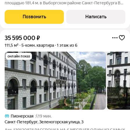
площадью 181,4 м. в Выборгском районе Санкт-Петербурга В
продаже светлая и просторная квартира в удобно
расположенном доме, в одном из самых комфортных и
Позвонить
Написать
зеленых районов города. Отличный
35 595 000
₽
111,5 м²
5-комн. квартира
1 этаж из 6
онлайн показ
Пионерская
19 мин.
Санкт-Петербург
,
Зеленогорская улица
,
3