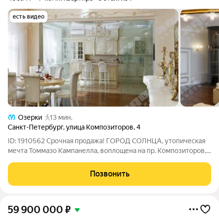
есть видео
Озерки
13 мин.
Санкт-Петербург
,
улица Композиторов
,
4
ID: 1910562 Срочная продажа! ГОРОД СОЛНЦА, утопическая
мечта Томмазо Кампанелла, воплощена на пр. Композиторов,
4 в Выборгском районе Петербурга в уникальном
архитектурном проекте ЖК бизнес-класса! Идеальное
Позвонить
соседство зеленого массива двора-сада с
59 900 000
₽