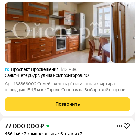
Проспект Просвещения
12 мин.
Санкт-Петербург
,
улица Композиторов
,
10
Арт. 138868002 Семейная четырёхкомнатная квартира
площадью 154,5 м в «Городе Солнца» на Выборгской стороне.
Планировка включает просторную гостиную, кухню с выходом
на застеклённую лоджию, прихожую с вместительным
Позвонить
встроенным шкафом, кладовую,
77 000 000
₽
466,1 м²
7-комн. квартира
6 этаж из 7