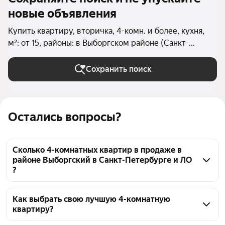
новые объявления
Купить квартиру, вторичка, 4-комн. и более, кухня,
м²: от 15, районы: в Выборгском районе (Санкт-
Петербург) в Санкт-Петербурге и ЛО
Сохранить поиск
Остались вопросы?
Сколько 4-комнатных квартир в продаже в
районе Выборгский в Санкт-Петербурге и ЛО
?
На Яндекс Недвижимости в продаже в районе 
Выборгский в Санкт-Петербурге и ЛО 65 4-
Как выбрать свою лучшую 4-комнатную
квартиру?
комнатных квартир, из них 2 объявления от 
собственников, 63 объявления от агентств