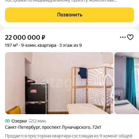
постройки по индивидуальному проекту монолитная
конструкция с железобетонными перекрытиями. Всего 5
квартир во всем доме. Территория огорожена и находится под
Позвонить
видеонаблюдением ТСЖ «Сосновка»,
22 000 000
₽
197 м²
9-комн. квартира
3 этаж из 9
Озерки
12 мин.
Санкт-Петербург
,
проспект Луначарского
,
72к1
Продается просторная квартира состоящая из 9 комнат общей