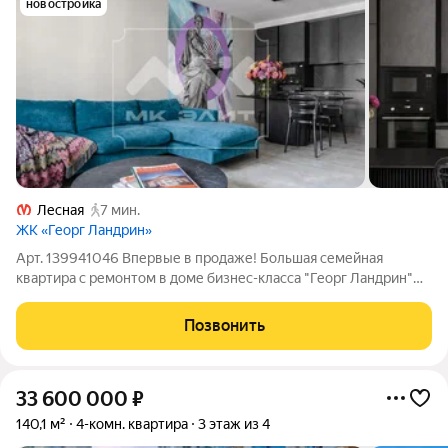
новостройка
Лесная
7 мин.
ЖК «Георг Ландрин»
Арт. 139941046 Впервые в продаже! Большая семейная
квартира с ремонтом в доме бизнес-класса "Георг Ландрин"
ЛОКАЦИЯ Дом расположен на Большом Сампсониевском
проспекте. Рядом - парк Лесотехнической академии, сады
Позвонить
Александра Матросова, Пионерский и
33 600 000
₽
140,1 м²
4-комн. квартира
3 этаж из 4