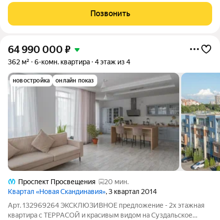
ремонтом и всем необходимым для комфортного проживания
- это для Вас! Гостиная, кухня, 2 мастер-спальни, кабинет (или
Позвонить
спальня), 3 с/у,
64 990 000
₽
362 м²
6-комн. квартира
4 этаж из 4
новостройка
онлайн показ
Проспект Просвещения
20 мин.
Квартал «Новая Скандинавия»
, 3 квартал 2014
Арт. 132969264 ЭКСКЛЮЗИВНОЕ предложение - 2х этажная
квартира с ТЕРРАСОЙ и красивым видом на Суздальское