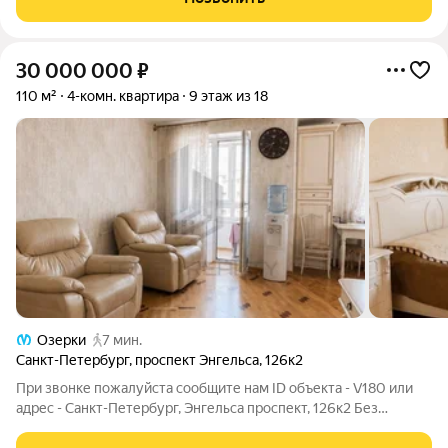
доступности, рядом парк культуры и
30 000 000
₽
110 м²
4-комн. квартира
9 этаж из 18
Озерки
7 мин.
Санкт-Петербург
,
проспект Энгельса
,
126к2
При звонке пожалуйста сообщите нам ID объекта - V180 или
адрес - Санкт-Петербург, Энгельса проспект, 126к2 Без
обременений, полная сумма в договоре Брокер объекта