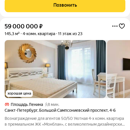
семейных ужинов и встреч с друзьями. Три отдельные
Позвонить
спальни, каждая с собственной
59 000 000
₽
145,3 м²
4-комн. квартира
11 этаж из 23
хорошая цена
Площадь Ленина
8 мин.
Санкт-Петербург
,
Большой Сампсониевский проспект
,
4-6
Вознаграждение для агентов 50/50 Уютная 4-х комн. квартира
в премиальном ЖК «Монблан», с великолепным дизайнерским