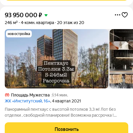
93 950 000
₽
246 м²
4-комн. квартира
20 этаж из 20
новостройка
Площадь Мужества
14 мин.
ЖК «Институтский, 16»
, 4 квартал 2021
Панорамный пентхаус с высотой потолков 3,3 м! Лот без
отделки , свободной планировки! Возможна рассрочка !
Источником вдохновения проекта служит Пятая авеню в Нью-
Йорке в той ее части, которая выходит на Центральный парк.
Позвонить