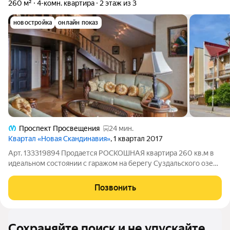
260 м²
4-комн. квартира
2 этаж из 3
новостройка
онлайн показ
Проспект Просвещения
24 мин.
Квартал «Новая Скандинавия»
, 1 квартал 2017
Арт. 133319894 Продается РОСКОШНАЯ квартира 260 кв.м в
идеальном состоянии с гаражом на берегу Суздальского озера
в ЖК "Новая Скандинавия" для взыскательного покупателя.
Квартира полностью готова к проживанию мебель и техника
Позвонить
остается покупателю.
Сохраняйте поиск и не упускайте