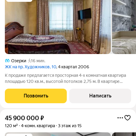
Озерки
16 мин.
ЖК на пр. Художников, 10
, 4 квартал 2006
К продаже предлагается просторная 4-х комнатная квартира
площадью 120 кв.м., высотой потолков 2,75 м. В квартире
имеется все необходимое для жизни, мебель и техника. Три
отдельные комнаты (14.8кв. м. + 15.6кв. м.+ 23.5кв. м.). Большая
Позвонить
Написать
гостиная (17,3
45 900 000
₽
120 м²
4-комн. квартира
3 этаж из 15