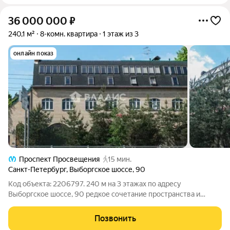
36 000 000
₽
240,1 м²
8-комн. квартира
1 этаж из 3
онлайн показ
Проспект Просвещения
15 мин.
Санкт-Петербург
,
Выборгское шоссе
,
90
Код объекта: 2206797. 240 м на 3 этажах по адресу
Выборгское шоссе, 90 редкое сочетание пространства и
комфорта: 8 комнат, большая кухня 27 м и четыре санузла дают
свободу организовать жилое пространство под любые
Позвонить
сценарии жизни. Высота потолков 2,9