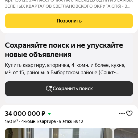
Арт. 139120874 РАССРОЧКА НА 6 МЕСЯЦЕВ ОДИН ИЗ САМЫХ
ЗЕЛЕНЫХ КВАРТАЛОВ СВЕТЛАНОВСКОГО ОКРУГА СПб! - В
ДВУХ ШАГАХ ЛАНСКОЙ СКВЕР И УДЕЛЬНЫЙ ПАРК!
Предлагаю к рассмотрению покупку шикарной семейной 4ККВ
Позвонить
квартиры в Сталинке Бизнес-класса! СПОСОБЫ ОПЛАТЫ:
Сохраняйте поиск и не упускайте
новые объявления
Купить квартиру, вторичка, 4-комн. и более, кухня,
м²: от 15, районы: в Выборгском районе (Санкт-
Петербург) в Санкт-Петербурге и ЛО
Сохранить поиск
34 000 000
₽
150 м²
4-комн. квартира
9 этаж из 12