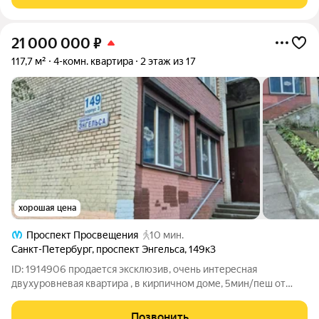
Это узнаваемый стиль
21 000 000
₽
117,7 м²
4-комн. квартира
2 этаж из 17
хорошая цена
Проспект Просвещения
10 мин.
Санкт-Петербург
,
проспект Энгельса
,
149к3
ID: 1914906 продается эксклюзив, очень интересная
двухуровневая квартира , в кирпичном доме, 5мин/пеш от
метро проспект Просвещения, высокие потолки 3.3 метра и
выше, хороший ремонт. Вся инфро структура в шаговой
Позвонить