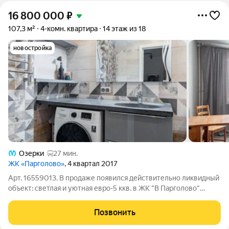
16 800 000
₽
107,3 м²
4-комн. квартира
14 этаж из 18
новостройка
Озерки
27 мин.
ЖК «Парголово»
, 4 квартал 2017
Арт. 16559013. В продаже появился действительно ликвидный
объект: светлая и уютная евро-5 ккв. в ЖК "В Парголово"
Идеальный баланс между семейным гнездом и выгодной
инвестицией! О квартире: Главный козырь- эргономичное
Позвонить
планировочное решение.