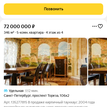
озеро и перспективу города. Панорамные окна, высота
потолков 3 метра. КВАРТИРА 362,2 кв.м СОСТОИТ ИЗ: 1 ЭТАЖ:
Позвонить
- Очень светлая кухня-гостиная 57,9
72 000 000
₽
346 м²
5-комн. квартира
4 этаж из 4
Удельная
12 мин.
Санкт-Петербург
,
проспект Тореза
,
106к2
Арт. 135277815 В продаже кирпичный таунхаус 2004 года