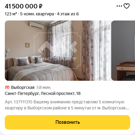
41 500 000
₽
123 м²
5-комн. квартира
4 этаж из 6
Выборгская
8 мин.
Санкт-Петербург
,
Лесной проспект
,
18
Арт. 137111315 Вашему вниманию представляю 5 комнатную
квартиру в Выборгском районе в 5 минутах от м. Выборгская.
Квартира имеет 3 спальни, кабинет, гардеробную, большую
гостиную 29 м2, кухню, 2 сан. узла и балкон, с видом на
Позвонить
зеленый тихий двор. В