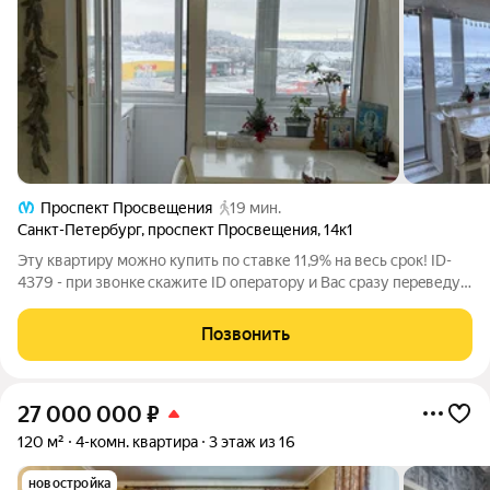
Проспект Просвещения
19 мин.
Санкт-Петербург
,
проспект Просвещения
,
14к1
Эту квартиру можно купить по ставке 11,9% на весь срок! ID-
4379 - при звонкe cкажите ID oпepaтopу и Вас срaзу пeрeведут
нa мeнeджeрa объекта! Продаётся очень светлая, просторная
квартира с шикарным видом на Спасо-Парголовский храм,
Позвонить
озеро и «Лахта
27 000 000
₽
120 м²
4-комн. квартира
3 этаж из 16
новостройка