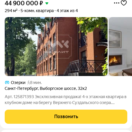
44 900 000
₽
294 м²
5-комн. квартира
4 этаж из 4
Озерки
8 мин.
Санкт-Петербург
,
Выборгское шоссе
,
32к2
Арт. 125871393 Эксклюзивная продажа! 4-х этажная квартира в
клубном доме на берегу Верхнего Суздальского озера.
Атмосфера загородного дома в городской инфраструктуре.
Подземный паркинг на 4 автомобиля входит в стоимость!
Позвонить
ЛОКАЦИЯ Таунхаус расположен в