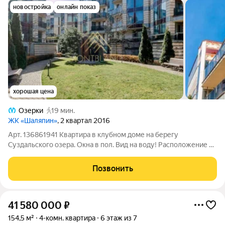
новостройка
онлайн показ
хорошая цена
Озерки
19 мин.
ЖК «Шаляпин»
, 2 квартал 2016
Арт. 136861941 Квартира в клубном доме на берегу
Суздальского озера. Окна в пол. Вид на воду! Расположение в
малоэтажной части Выборгского района - комфорт загородной
жизни и удобство жизни в городе. Первая береговая линия,
Позвонить
своя собственная калитка к
41 580 000
₽
154,5 м²
4-комн. квартира
6 этаж из 7