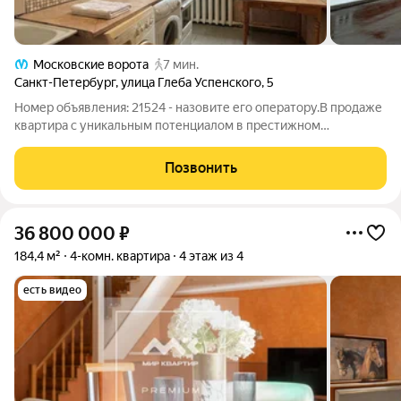
Московские ворота
7 мин.
Санкт-Петербург
,
улица Глеба Успенского
,
5
Номер объявления: 21524 - назовите его оператору.В продаже
квартира с уникальным потенциалом в престижном
Московском районе (дом 1917 года постройки). Если вы всегда
хотели жилье с индивидуальной планировкой этот объект для
Позвонить
вас. Ее главная
36 800 000
₽
184,4 м²
4-комн. квартира
4 этаж из 4
есть видео