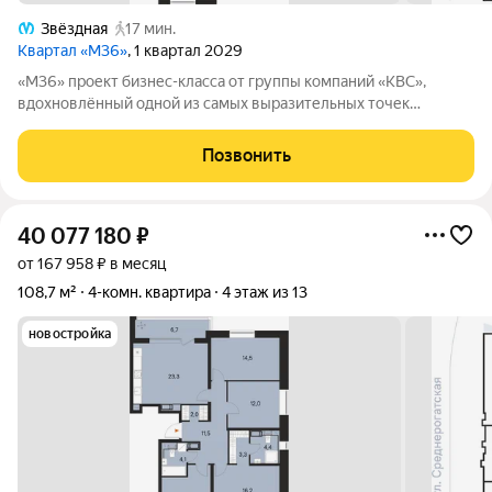
Звёздная
17 мин.
Квартал «М36»
, 1 квартал 2029
«М36» проект бизнес-класса от группы компаний «КВС»,
вдохновлённый одной из самых выразительных точек
звёздной карты скоплением Мессье 36 в созвездии
Возничего. В астрономии этот объект символизирует порядок,
Позвонить
точность и уверенность в движении. В
40 077 180
₽
от 167 958 ₽ в месяц
108,7 м²
4-комн. квартира
4 этаж из 13
новостройка