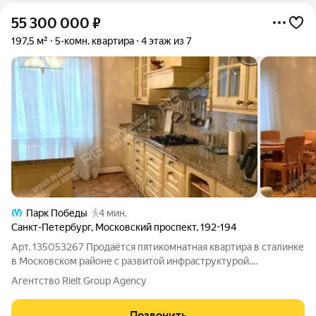
55 300 000
₽
197,5 м²
5-комн. квартира
4 этаж из 7
Парк Победы
4 мин.
Санкт-Петербург
,
Московский проспект
,
192-194
Арт. 135053267 Продаётся пятикомнатная квартира в сталинке
в Московском районе с развитой инфраструктурой.
Характеристики квартиры:Площадь квартиры - 197,5 м2;
Агентство Rielt Group Agency
четвертый этаж; Удобная планировка: все комнаты и кухня
изолированные; косметический
Позвонить