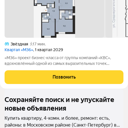
Звёздная
17 мин.
Квартал «М36»
, 1 квартал 2029
«М36» проект бизнес-класса от группы компаний «КВС»,
вдохновлённый одной из самых выразительных точек
звёздной карты скоплением Мессье 36 в созвездии
Возничего. В астрономии этот объект символизирует порядок,
Позвонить
точность и уверенность в движении. В
Сохраняйте поиск и не упускайте
новые объявления
Купить квартиру, 4-комн. и более, ремонт: есть,
районы: в Московском районе (Санкт-Петербург) в