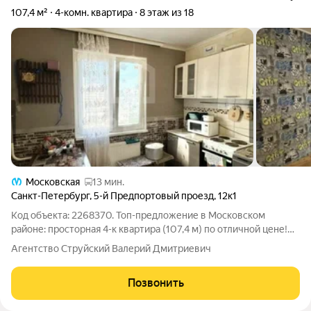
107,4 м²
4-комн. квартира
8 этаж из 18
Московская
13 мин.
Санкт-Петербург
,
5-й Предпортовый проезд
,
12к1
Код объекта: 2268370. Топ-предложение в Московском
районе: просторная 4-к квартира (107,4 м) по отличной цене!
Ищете идеальное жилье для большой семьи? Предлагаем
Агентство Струйский Валерий Дмитриевич
светлую квартиру в современном доме (2013 г.п.) на 5-м
Предпортовом проезде, 12к1.
Позвонить