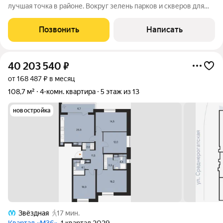
лучшая точка в районе. Вокруг зелень парков и скверов для
утренних пробежек, остановка в двух шагах от дома. Рядом
престижные школы и сады, крупные торговые сети и
Позвонить
Написать
маленькие уютные кофейни. Всё,
40 203 540
₽
от 168 487 ₽ в месяц
108,7 м²
4-комн. квартира
5 этаж из 13
новостройка
Звёздная
17 мин.