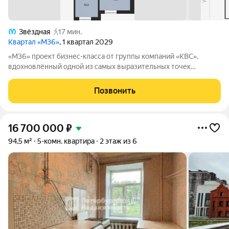
Звёздная
17 мин.
Квартал «М36»
, 1 квартал 2029
«М36» проект бизнес-класса от группы компаний «КВС»,
вдохновлённый одной из самых выразительных точек
звёздной карты скоплением Мессье 36 в созвездии
Возничего. В астрономии этот объект символизирует порядок,
Позвонить
точность и уверенность в движении. В
16 700 000
₽
94,5 м²
5-комн. квартира
2 этаж из 6