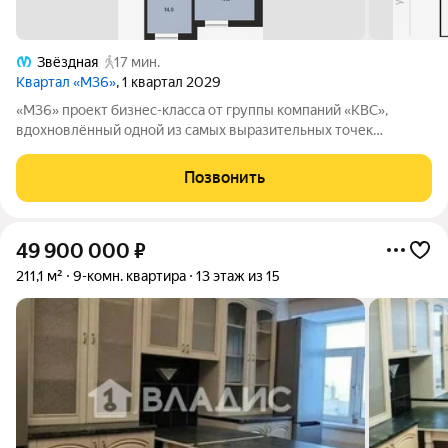
Звёздная
17 мин.
Квартал «М36»
, 1 квартал 2029
«М36» проект бизнес-класса от группы компаний «КВС»,
вдохновлённый одной из самых выразительных точек
звёздной карты скоплением Мессье 36 в созвездии
Возничего. В астрономии этот объект символизирует порядок,
Позвонить
точность и уверенность в движении. В
49 900 000
₽
211,1 м²
9-комн. квартира
13 этаж из 15