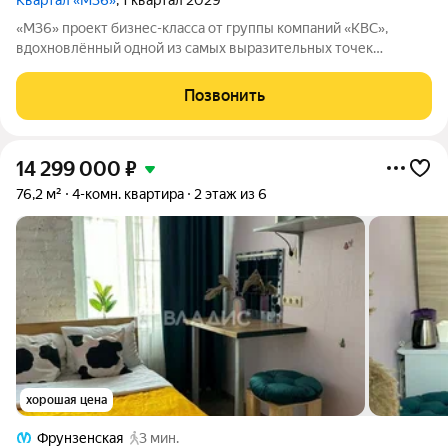
Квартал «М36»
, 1 квартал 2029
«М36» проект бизнес-класса от группы компаний «КВС»,
вдохновлённый одной из самых выразительных точек
звёздной карты скоплением Мессье 36 в созвездии
Возничего. В астрономии этот объект символизирует порядок,
Позвонить
точность и уверенность в движении. В
14 299 000
₽
76,2 м²
4-комн. квартира
2 этаж из 6
хорошая цена
Фрунзенская
3 мин.