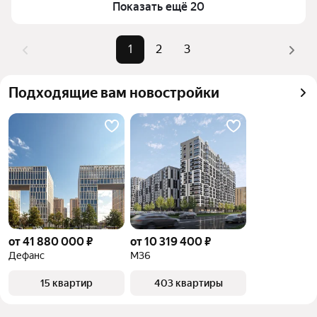
Показать ещё 20
комбинации фильтров, например «» или «»
Помимо удобной сортировки по цене продажи вы 
можете отсортировать результаты по стоимости 
1
2
3
квадратного метра или площади
Подходящие вам новостройки
от 41 880 000 ₽
от 10 319 400 ₽
Дефанс
М36
15 квартир
403 квартиры