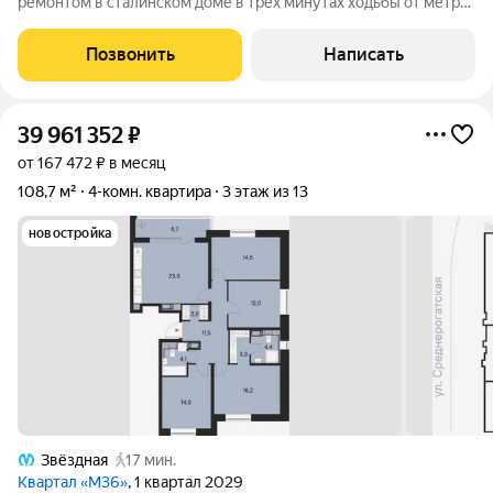
ремонтом в сталинском доме в трёх минутах ходьбы от метро
Парк победы. Четыре изолированные комнаты. Два окна
выходят на восток на Московский проспект, два - на юг и два -
Позвонить
Написать
на запад в тихий
39 961 352
₽
от 167 472 ₽ в месяц
108,7 м²
4-комн. квартира
3 этаж из 13
новостройка
Звёздная
17 мин.
Квартал «М36»
, 1 квартал 2029