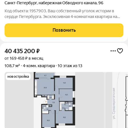
Санкт-Петербург
,
набережная Обводного канала
,
96
Код объекта: 1957903. Ваш собственный уголок истории в
сердце Петербурга. Эксклюзивная 4-комнатная квартира на
Обводном канале. Не просто квартира, а наследие.
Представляем уникальный шанс стать владельцем просторной
Позвонить
четырёхкомнатной квартиры в
40 435 200
₽
от 169 458 ₽ в месяц
108,7 м²
4-комн. квартира
10 этаж из 13
новостройка