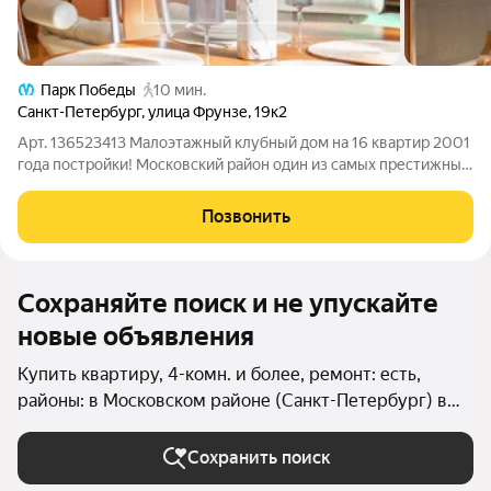
Парк Победы
10 мин.
Санкт-Петербург
,
улица Фрунзе
,
19к2
Арт. 136523413 Малоэтажный клубный дом на 16 квартир 2001
года постройки! Московский район один из самых престижных
и зеленых районов Санкт-Петербурга. Парк Победы, парк
Авиаторов, многочисленные скверы и утопающие в зелени
Позвонить
дворы. Единый
Сохраняйте поиск и не упускайте
новые объявления
Купить квартиру, 4-комн. и более, ремонт: есть,
районы: в Московском районе (Санкт-Петербург) в
Санкт-Петербурге и ЛО
Сохранить поиск