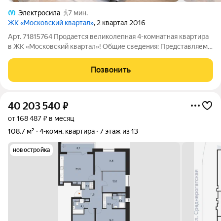
Электросила
7 мин.
ЖК «Московский квартал»
, 2 квартал 2016
Арт. 71815764 Продается великолепная 4-комнатная квартира
в ЖК «Московский квартал»! Общие сведения: Представляем
вашему вниманию уникальный объект площадью 127 м,
расположенный в престижном жилом комплексе,
Позвонить
построенном в 2014 году, всего в 3 минутах
40 203 540
₽
от 168 487 ₽ в месяц
108,7 м²
4-комн. квартира
7 этаж из 13
новостройка