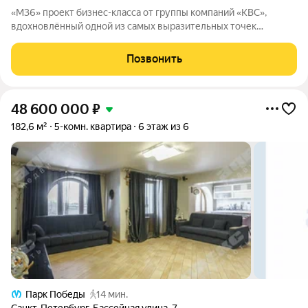
«М36» проект бизнес-класса от группы компаний «КВС»,
вдохновлённый одной из самых выразительных точек
звёздной карты скоплением Мессье 36 в созвездии
Возничего. В астрономии этот объект символизирует порядок,
Позвонить
точность и уверенность в движении. В
48 600 000
₽
182,6 м²
5-комн. квартира
6 этаж из 6
Парк Победы
14 мин.