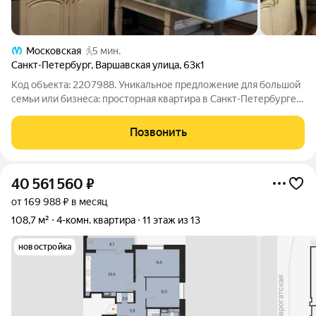
Московская
5 мин.
Санкт-Петербург
,
Варшавская улица
,
63к1
Код объекта: 2207988. Уникальное предложение для большой
семьи или бизнеса: просторная квартира в Санкт-Петербурге!
Одна квартира на этаже, в престижном районе Санкт
Петербурга в 5 минутах от метро Московская! Адрес и общая
Позвонить
информация: Квартира
40 561 560
₽
от 169 988 ₽ в месяц
108,7 м²
4-комн. квартира
11 этаж из 13
новостройка