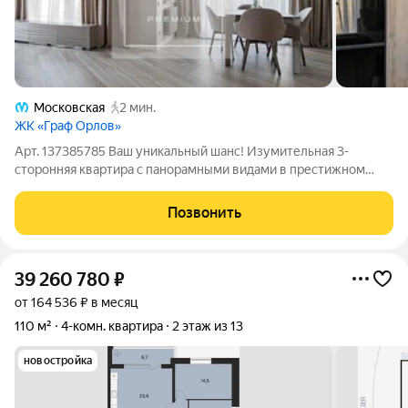
Московская
2 мин.
ЖК «Граф Орлов»
Арт. 137385785 Ваш уникальный шанс! Изумительная 3-
сторонняя квартира с панорамными видами в престижном
бизнес-корпусе «Граф Орлов»! Уважаемый покупатель!
Забудьте о стандартных предложениях перед вами
Позвонить
исключительная квартира в элитном
39 260 780
₽
от 164 536 ₽ в месяц
110 м²
4-комн. квартира
2 этаж из 13
новостройка