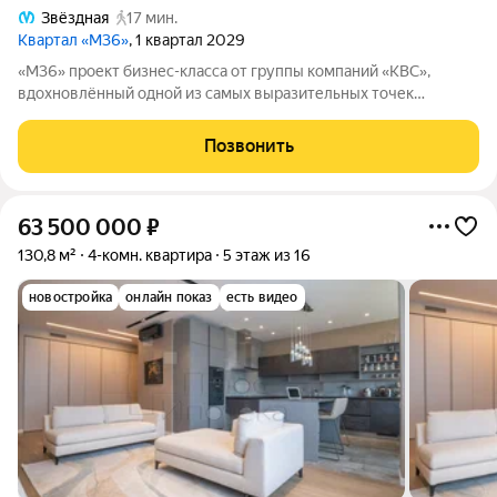
Звёздная
17 мин.
Квартал «М36»
, 1 квартал 2029
«М36» проект бизнес-класса от группы компаний «КВС»,
вдохновлённый одной из самых выразительных точек
звёздной карты скоплением Мессье 36 в созвездии
Возничего. В астрономии этот объект символизирует порядок,
Позвонить
точность и уверенность в движении. В
63 500 000
₽
130,8 м²
4-комн. квартира
5 этаж из 16
новостройка
онлайн показ
есть видео