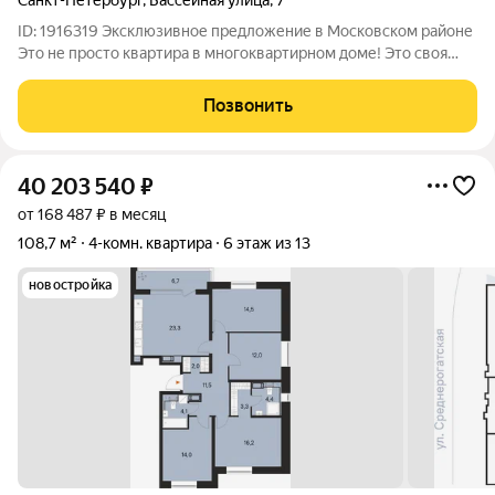
Санкт-Петербург
,
Бассейная улица
,
7
ID: 1916319 Эксклюзивное предложение в Московском районе
Это не просто квартира в многоквартирном доме! Это своя
приватная территория с собственной сауной и террасой на
крыше. Объект для тех, кто ценит тишину, статусные
Позвонить
материалы и продуманную
40 203 540
₽
от 168 487 ₽ в месяц
108,7 м²
4-комн. квартира
6 этаж из 13
новостройка