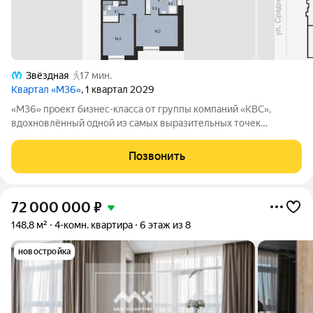
Звёздная
17 мин.
Квартал «М36»
, 1 квартал 2029
«М36» проект бизнес-класса от группы компаний «КВС»,
вдохновлённый одной из самых выразительных точек
звёздной карты скоплением Мессье 36 в созвездии
Возничего. В астрономии этот объект символизирует порядок,
Позвонить
точность и уверенность в движении. В
72 000 000
₽
148,8 м²
4-комн. квартира
6 этаж из 8
новостройка