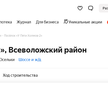
Ра
потека
Журнал
Для бизнеса
Уникальные акции
и
Посёлок «У Пяти Холмов-2»
2», Всеволожский район
 Осельки
Шоссе и ж/д
Ход строительства