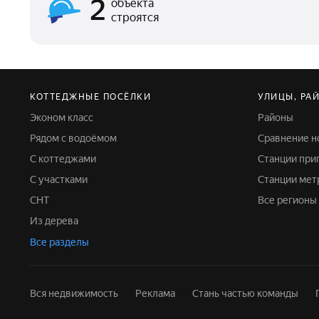
2
объекта
строятся
КОТТЕДЖНЫЕ ПОСЁЛКИ
УЛИЦЫ, РА
Эконом класс
Районы
Рядом с водоёмом
Сравнение 
C коттеджами
Станции пр
С участками
Станции мет
СНТ
Все регионы
Из дерева
Все разделы
Вся недвижимость
Реклама
Стань частью команды