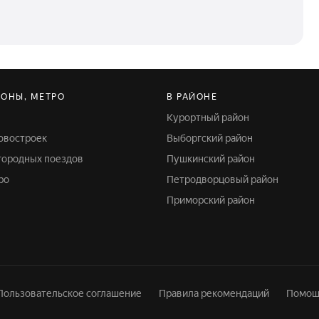
ЙОНЫ, МЕТРО
В РАЙОНЕ
Курортный район
новостроек
Выборгский район
игородных поездов
Пушкинский район
ро
Петродворцовый район
Приморский район
Пользовательское соглашение
Правила рекомендаций
Помощ