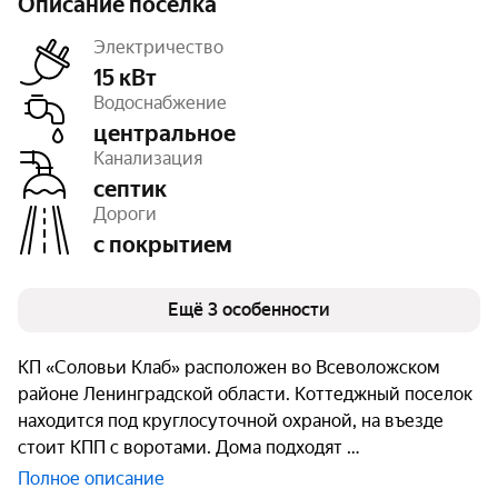
Описание посёлка
Электричество
15 кВт
Водоснабжение
центральное
Тип земли
СНТ
Канализация
Число объектов
40
Очереди
1
септик
Дороги
с покрытием
Ещё 3 особенности
КП «Соловьи Клаб» расположен во Всеволожском
районе Ленинградской области. Коттеджный поселок
находится под круглосуточной охраной, на въезде
стоит КПП с воротами. Дома подходят
Полное описание