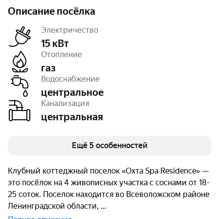
Описание посёлка
Электричество
15 кВт
Отопление
газ
Дороги
с покрытием
Водоснабжение
Освещение
уличное
Тип земли
ИЖС
центральное
Число объектов
6
Канализация
Очереди
1
центральная
Ещё 5 особенностей
Клубный коттеджный поселок «Охта Spa Residence» —
это посёлок на 4 живописных участка с соснами от 18-
25 соток. Поселок находится во Всеволожском районе
Ленинградской области,